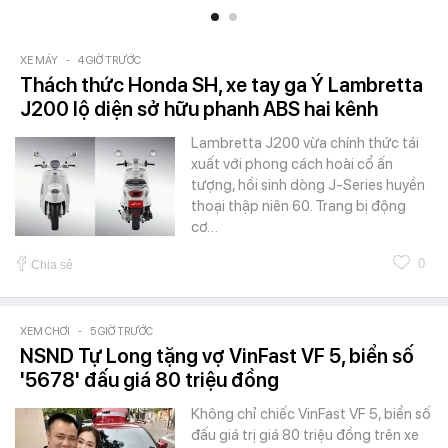
XE MÁY
-
4 GIỜ TRƯỚC
Thách thức Honda SH, xe tay ga Ý Lambretta
J200 lộ diện sở hữu phanh ABS hai kênh
Lambretta J200 vừa chính thức tái
xuất với phong cách hoài cổ ấn
tượng, hồi sinh dòng J-Series huyền
thoại thập niên 60. Trang bị động
cơ…
0
Chia sẻ
XEM CHƠI
-
5 GIỜ TRƯỚC
NSND Tự Long tặng vợ VinFast VF 5, biển số
'5678' đấu giá 80 triệu đồng
Không chỉ chiếc VinFast VF 5, biển số
đấu giá trị giá 80 triệu đồng trên xe