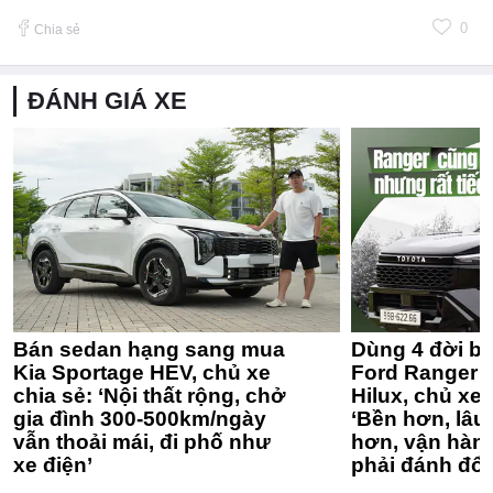
0
Chia sẻ
ĐÁNH GIÁ XE
Bán sedan hạng sang mua
Dùng 4 đời bá
Kia Sportage HEV, chủ xe
Ford Ranger 
chia sẻ: ‘Nội thất rộng, chở
Hilux, chủ xe 
gia đình 300-500km/ngày
‘Bền hơn, lâu 
vẫn thoải mái, đi phố như
hơn, vận hàn
xe điện’
phải đánh đổi