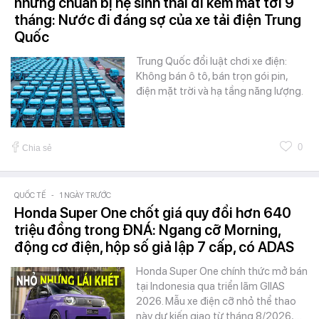
nhưng chuẩn bị hệ sinh thái đi kèm mất tới 9
tháng: Nước đi đáng sợ của xe tải điện Trung
Quốc
Trung Quốc đổi luật chơi xe điện:
Không bán ô tô, bán trọn gói pin,
điện mặt trời và hạ tầng năng lượng.
0
Chia sẻ
QUỐC TẾ
-
1 NGÀY TRƯỚC
Honda Super One chốt giá quy đổi hơn 640
triệu đồng trong ĐNÁ: Ngang cỡ Morning,
động cơ điện, hộp số giả lập 7 cấp, có ADAS
Honda Super One chính thức mở bán
tại Indonesia qua triển lãm GIIAS
2026. Mẫu xe điện cỡ nhỏ thể thao
này dự kiến giao từ tháng 8/2026,…