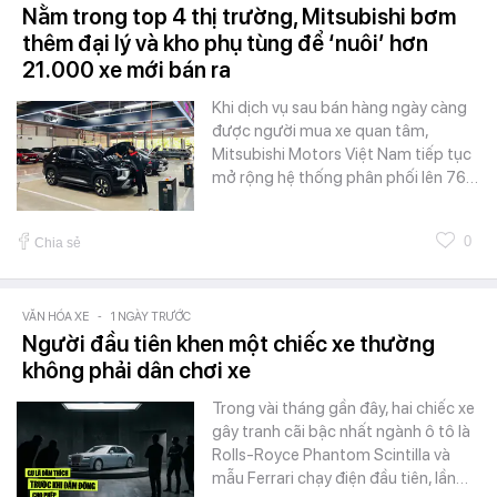
Nằm trong top 4 thị trường, Mitsubishi bơm
thêm đại lý và kho phụ tùng để ‘nuôi’ hơn
21.000 xe mới bán ra
Khi dịch vụ sau bán hàng ngày càng
được người mua xe quan tâm,
Mitsubishi Motors Việt Nam tiếp tục
mở rộng hệ thống phân phối lên 76…
0
Chia sẻ
VĂN HÓA XE
-
1 NGÀY TRƯỚC
Người đầu tiên khen một chiếc xe thường
không phải dân chơi xe
Trong vài tháng gần đây, hai chiếc xe
gây tranh cãi bậc nhất ngành ô tô là
Rolls-Royce Phantom Scintilla và
mẫu Ferrari chạy điện đầu tiên, lần…