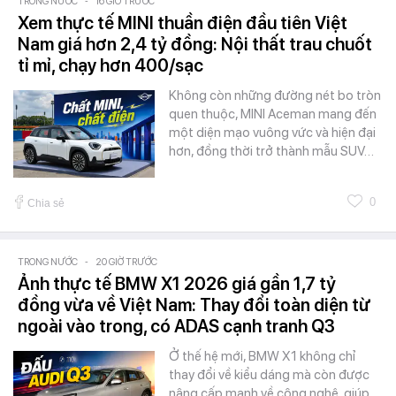
TRONG NƯỚC
-
16 GIỜ TRƯỚC
Xem thực tế MINI thuần điện đầu tiên Việt
Nam giá hơn 2,4 tỷ đồng: Nội thất trau chuốt
tỉ mỉ, chạy hơn 400/sạc
Không còn những đường nét bo tròn
quen thuộc, MINI Aceman mang đến
một diện mạo vuông vức và hiện đại
hơn, đồng thời trở thành mẫu SUV…
0
Chia sẻ
TRONG NƯỚC
-
20 GIỜ TRƯỚC
Ảnh thực tế BMW X1 2026 giá gần 1,7 tỷ
đồng vừa về Việt Nam: Thay đổi toàn diện từ
ngoài vào trong, có ADAS cạnh tranh Q3
Ở thế hệ mới, BMW X1 không chỉ
thay đổi về kiểu dáng mà còn được
nâng cấp mạnh về công nghệ, giúp