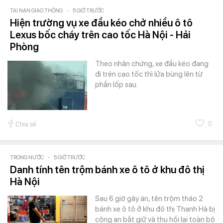
TAI NẠN GIAO THÔNG
-
5 GIỜ TRƯỚC
Hiện trường vụ xe đầu kéo chở nhiều ô tô
Lexus bốc cháy trên cao tốc Hà Nội - Hải
Phòng
Theo nhân chứng, xe đầu kéo đang
đi trên cao tốc thì lửa bùng lên từ
phần lốp sau.
0
Chia sẻ
TRONG NƯỚC
-
5 GIỜ TRƯỚC
Danh tính tên trộm bánh xe ô tô ở khu đô thị
Hà Nội
Sau 6 giờ gây án, tên trộm tháo 2
bánh xe ô tô ở khu đô thị Thanh Hà bị
công an bắt giữ và thu hồi lại toàn bộ