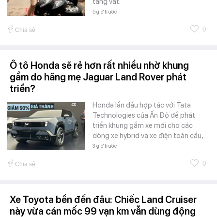
tang vật.
5 giờ trước
0
Chia sẻ
Ô tô Honda sẽ rẻ hơn rất nhiều nhờ khung
gầm do hãng mẹ Jaguar Land Rover phát
triển?
Honda lần đầu hợp tác với Tata
Technologies của Ấn Độ để phát
triển khung gầm xe mới cho các
dòng xe hybrid và xe điện toàn cầu,…
3 giờ trước
0
Chia sẻ
Xe Toyota bền đến đâu: Chiếc Land Cruiser
này vừa cán mốc 99 vạn km vẫn dùng động