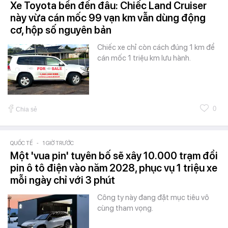
Xe Toyota bền đến đâu: Chiếc Land Cruiser
này vừa cán mốc 99 vạn km vẫn dùng động
cơ, hộp số nguyên bản
Chiếc xe chỉ còn cách đúng 1 km để
cán mốc 1 triệu km lưu hành.
0
Chia sẻ
QUỐC TẾ
-
1 GIỜ TRƯỚC
Một 'vua pin' tuyên bố sẽ xây 10.000 trạm đổi
pin ô tô điện vào năm 2028, phục vụ 1 triệu xe
mỗi ngày chỉ với 3 phút
Công ty này đang đặt mục tiêu vô
cùng tham vọng.