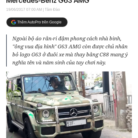
Mercedes-Benz G63 AMG
19/06/2017 07:00 AM
| Tâm Đào
Thêm AutoPro trên Google
Ngoài bộ áo rằn-ri đậm phong cách nhà binh,
"ông vua địa hình" G63 AMG còn được chủ nhân
bỏ logo G63 ở đuôi xe mà thay bằng C88 mang ý
nghĩa tên và năm sinh của tay chơi này.