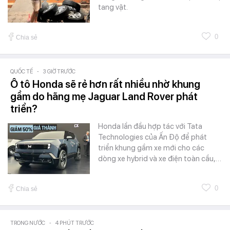
tang vật.
0
Chia sẻ
QUỐC TẾ
-
3 GIỜ TRƯỚC
Ô tô Honda sẽ rẻ hơn rất nhiều nhờ khung
gầm do hãng mẹ Jaguar Land Rover phát
triển?
Honda lần đầu hợp tác với Tata
Technologies của Ấn Độ để phát
triển khung gầm xe mới cho các
dòng xe hybrid và xe điện toàn cầu,…
0
Chia sẻ
TRONG NƯỚC
-
4 PHÚT TRƯỚC