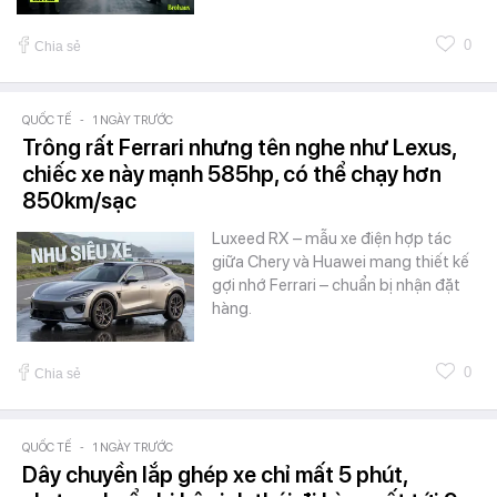
0
Chia sẻ
QUỐC TẾ
-
1 NGÀY TRƯỚC
Trông rất Ferrari nhưng tên nghe như Lexus,
chiếc xe này mạnh 585hp, có thể chạy hơn
850km/sạc
Luxeed RX – mẫu xe điện hợp tác
giữa Chery và Huawei mang thiết kế
gợi nhớ Ferrari – chuẩn bị nhận đặt
hàng.
0
Chia sẻ
QUỐC TẾ
-
1 NGÀY TRƯỚC
Dây chuyền lắp ghép xe chỉ mất 5 phút,