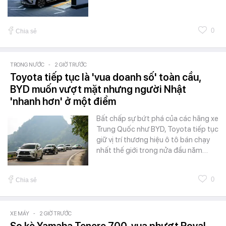
0
Chia sẻ
TRONG NƯỚC
-
2 GIỜ TRƯỚC
Toyota tiếp tục là 'vua doanh số' toàn cầu,
BYD muốn vượt mặt nhưng người Nhật
'nhanh hơn' ở một điểm
Bất chấp sự bứt phá của các hãng xe
Trung Quốc như BYD, Toyota tiếp tục
giữ vị trí thương hiệu ô tô bán chạy
nhất thế giới trong nửa đầu năm…
0
Chia sẻ
XE MÁY
-
2 GIỜ TRƯỚC