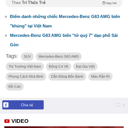
Theo
Trí Thức Trẻ
Copy link
Điểm danh những chiếc Mercedes-Benz G63 AMG biển
"khủng" tại Việt Nam
Mercedes-Benz G63 AMG biển "tứ quý 7" dạo phố Sài
Gòn
Tags:
SUV
Mercedes-Benz G63 AMG
Thị Trường Việt Nam
Động Cơ V8
Đại Gia Việt
Phong Cách Nhà Binh
Dẫn Động Bốn Bánh
Màu Rằn Ri
Đề-Can
Chia sẻ
0
VIDEO