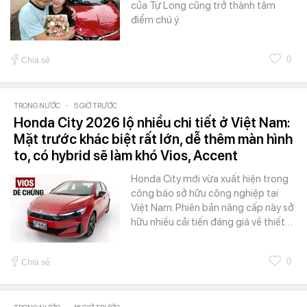
của Tự Long cũng trở thành tâm
điểm chú ý.
0
Chia sẻ
TRONG NƯỚC
-
5 GIỜ TRƯỚC
Honda City 2026 lộ nhiều chi tiết ở Việt Nam:
Mặt trước khác biệt rất lớn, dễ thêm màn hình
to, có hybrid sẽ làm khó Vios, Accent
Honda City mới vừa xuất hiện trong
công báo sở hữu công nghiệp tại
Việt Nam. Phiên bản nâng cấp này sở
hữu nhiều cải tiến đáng giá về thiết…
0
Chia sẻ