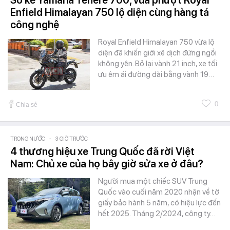
So kè Yamaha Tenere 700, vua phượt Royal
Enfield Himalayan 750 lộ diện cùng hàng tá
công nghệ
Royal Enfield Himalayan 750 vừa lộ
diện đã khiến giới xê dịch đứng ngồi
không yên. Bỏ lại vành 21 inch, xe tối
ưu êm ái đường dài bằng vành 19…
0
Chia sẻ
TRONG NƯỚC
-
3 GIỜ TRƯỚC
4 thương hiệu xe Trung Quốc đã rời Việt
Nam: Chủ xe của họ bây giờ sửa xe ở đâu?
Người mua một chiếc SUV Trung
Quốc vào cuối năm 2020 nhận về tờ
giấy bảo hành 5 năm, có hiệu lực đến
hết 2025. Tháng 2/2024, công ty…