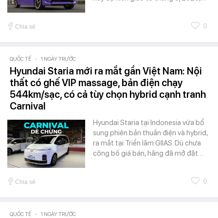
0
Chia sẻ
QUỐC TẾ
-
1 NGÀY TRƯỚC
Hyundai Staria mới ra mắt gần Việt Nam: Nội
thất có ghế VIP massage, bản điện chạy
544km/sạc, có cả tùy chọn hybrid cạnh tranh
Carnival
Hyundai Staria tại Indonesia vừa bổ
sung phiên bản thuần điện và hybrid,
ra mắt tại Triển lãm GIIAS. Dù chưa
công bố giá bán, hãng đã mở đặt…
0
Chia sẻ
QUỐC TẾ
-
1 NGÀY TRƯỚC