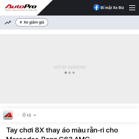
Bí mật Xe Biz
Xe giảm giá
Ô tô
Tay chơi 8X thay áo màu rằn-ri cho