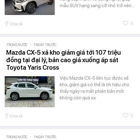
mẫu SUV hạng sang cỡ nhỏ trở nên…
0
Chia sẻ
TRONG NƯỚC
-
1 NGÀY TRƯỚC
Mazda CX-5 xả kho giảm giá tới 107 triệu
đồng tại đại lý, bản cao giá xuống áp sát
Toyota Yaris Cross
Việc Mazda CX-5 liên tục được xả
kho, giảm giá có thể là tín hiệu cho
thấy ngày ra mắt phiên bản mới
không còn quá xa.
0
Chia sẻ
TRONG NƯỚC
-
1 NGÀY TRƯỚC