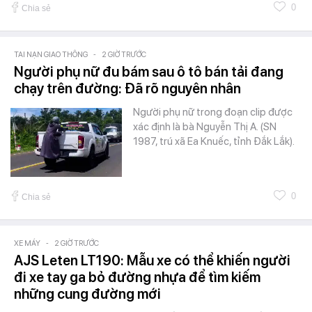
0
Chia sẻ
TAI NẠN GIAO THÔNG
-
2 GIỜ TRƯỚC
Người phụ nữ đu bám sau ô tô bán tải đang
chạy trên đường: Đã rõ nguyên nhân
Người phụ nữ trong đoạn clip được
xác định là bà Nguyễn Thị A. (SN
1987, trú xã Ea Knuếc, tỉnh Đắk Lắk).
0
Chia sẻ
XE MÁY
-
2 GIỜ TRƯỚC
AJS Leten LT190: Mẫu xe có thể khiến người
đi xe tay ga bỏ đường nhựa để tìm kiếm
những cung đường mới