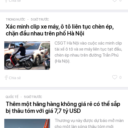
0
Chia sẻ
TRONG NƯỚC
-
5 GIỜ TRƯỚC
Xác minh clip xe máy, ô tô liên tục chèn ép,
chặn đầu nhau trên phố Hà Nội
CSGT Hà Nội vào cuộc xác minh clip
tài xế ô tô và xe máy liên tục tạt đầu,
chèn ép nhau trên đường Trần Phú
(Hà Nội).
0
Chia sẻ
QUỐC TẾ
-
5 GIỜ TRƯỚC
Thêm một hãng hàng không giá rẻ có thể sắp
bị thâu tóm với giá 7,7 tỷ USD
Thương vụ này được dự báo mở màn
cho một làn sóng thâu tóm mới