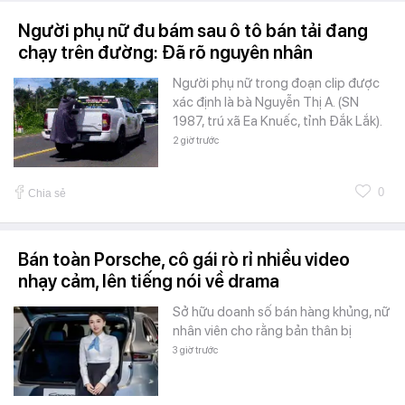
Người phụ nữ đu bám sau ô tô bán tải đang
chạy trên đường: Đã rõ nguyên nhân
Người phụ nữ trong đoạn clip được
xác định là bà Nguyễn Thị A. (SN
1987, trú xã Ea Knuếc, tỉnh Đắk Lắk).
2 giờ trước
0
Chia sẻ
Bán toàn Porsche, cô gái rò rỉ nhiều video
nhạy cảm, lên tiếng nói về drama
Sở hữu doanh số bán hàng khủng, nữ
nhân viên cho rằng bản thân bị
3 giờ trước