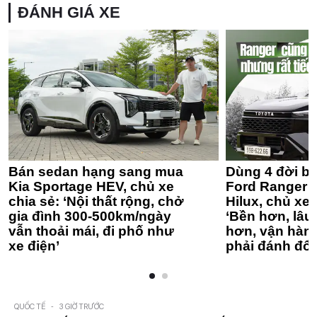
ĐÁNH GIÁ XE
Bán sedan hạng sang mua
Dùng 4 đời bá
Kia Sportage HEV, chủ xe
Ford Ranger 
chia sẻ: ‘Nội thất rộng, chở
Hilux, chủ xe 
gia đình 300-500km/ngày
‘Bền hơn, lâu 
vẫn thoải mái, đi phố như
hơn, vận hàn
xe điện’
phải đánh đổi
QUỐC TẾ
-
3 GIỜ TRƯỚC