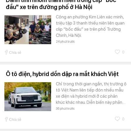
đầu" xe trên đường phố ở Hà Nội
Công an phường Kim Liên xác minh,
triệu tập 3 thanh thiếu niên liên quan
clip “bốc đầu” xe trên phố Trường
Chinh, Hà Nội.
24 phút trước
0
Chia sẻ
Ô tô điện, hybrid dồn dập ra mắt khách Việt
Chỉ trong thời gian ngắn, thị trường ô
tô Việt Nam liên tiếp đón nhiều mẫu
xe điện và hybrid mới ở các phân
khúc khác nhau. Diễn biến này phản…
36 phút trước
0
Chia sẻ