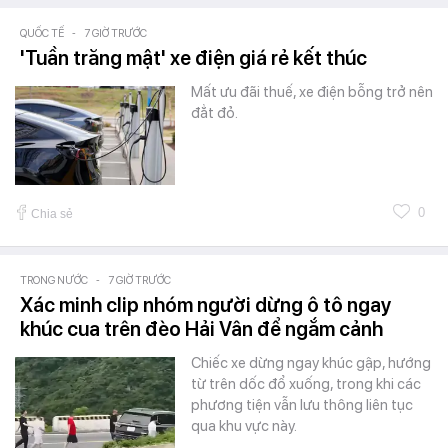
QUỐC TẾ
-
7 GIỜ TRƯỚC
'Tuần trăng mật' xe điện giá rẻ kết thúc
Mất ưu đãi thuế, xe điện bỗng trở nên
đẳt đỏ.
0
Chia sẻ
TRONG NƯỚC
-
7 GIỜ TRƯỚC
Xác minh clip nhóm người dừng ô tô ngay
khúc cua trên đèo Hải Vân để ngắm cảnh
Chiếc xe dừng ngay khúc gập, hướng
từ trên dốc đổ xuống, trong khi các
phương tiện vẫn lưu thông liên tục
qua khu vực này.