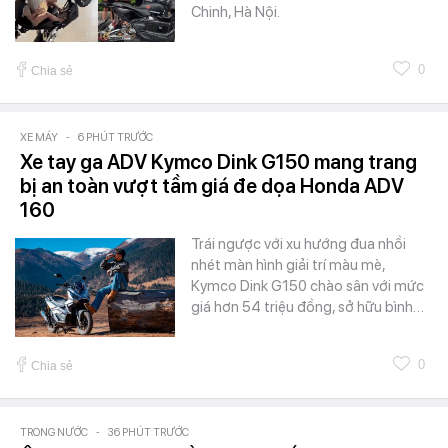
Chinh, Hà Nội.
0
Chia sẻ
XE MÁY
-
6 PHÚT TRƯỚC
Xe tay ga ADV Kymco Dink G150 mang trang
bị an toàn vượt tầm giá đe dọa Honda ADV
160
Trái ngược với xu hướng đua nhồi
nhét màn hình giải trí màu mè,
Kymco Dink G150 chào sân với mức
giá hơn 54 triệu đồng, sở hữu bình…
0
Chia sẻ
TRONG NƯỚC
-
36 PHÚT TRƯỚC