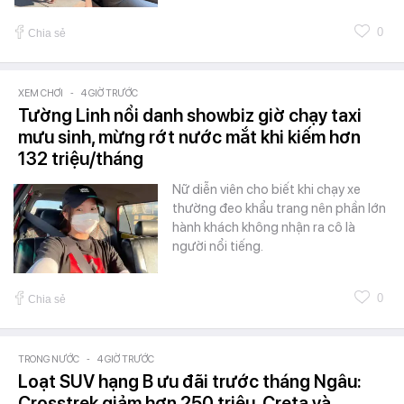
0
Chia sẻ
XEM CHƠI
-
4 GIỜ TRƯỚC
Tường Linh nổi danh showbiz giờ chạy taxi
mưu sinh, mừng rớt nước mắt khi kiếm hơn
132 triệu/tháng
Nữ diễn viên cho biết khi chạy xe
thường đeo khẩu trang nên phần lớn
hành khách không nhận ra cô là
người nổi tiếng.
0
Chia sẻ
TRONG NƯỚC
-
4 GIỜ TRƯỚC
Loạt SUV hạng B ưu đãi trước tháng Ngâu:
Crosstrek giảm hơn 250 triệu, Creta và