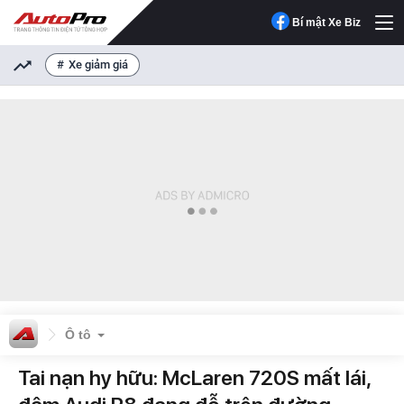
Bí mật Xe Biz
Xe giảm giá
Ô tô
Tai nạn hy hữu: McLaren 720S mất lái,