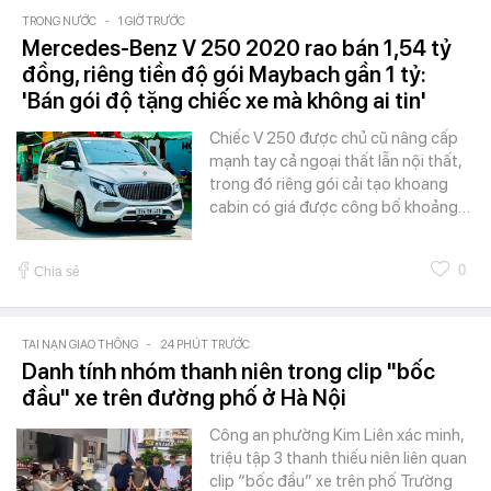
TRONG NƯỚC
-
1 GIỜ TRƯỚC
Mercedes-Benz V 250 2020 rao bán 1,54 tỷ
đồng, riêng tiền độ gói Maybach gần 1 tỷ:
'Bán gói độ tặng chiếc xe mà không ai tin'
Chiếc V 250 được chủ cũ nâng cấp
mạnh tay cả ngoại thất lẫn nội thất,
trong đó riêng gói cải tạo khoang
cabin có giá được công bố khoảng…
0
Chia sẻ
TAI NẠN GIAO THÔNG
-
24 PHÚT TRƯỚC
Danh tính nhóm thanh niên trong clip "bốc
đầu" xe trên đường phố ở Hà Nội
Công an phường Kim Liên xác minh,
triệu tập 3 thanh thiếu niên liên quan
clip “bốc đầu” xe trên phố Trường