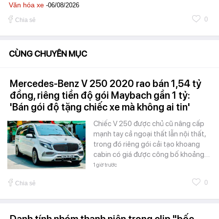
Văn hóa xe
-06/08/2026
0
Chia sẻ
CÙNG CHUYÊN MỤC
Mercedes-Benz V 250 2020 rao bán 1,54 tỷ
đồng, riêng tiền độ gói Maybach gần 1 tỷ:
'Bán gói độ tặng chiếc xe mà không ai tin'
Chiếc V 250 được chủ cũ nâng cấp
mạnh tay cả ngoại thất lẫn nội thất,
trong đó riêng gói cải tạo khoang
cabin có giá được công bố khoảng…
1 giờ trước
0
Chia sẻ
Danh tính nhóm thanh niên trong clip "bốc