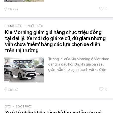
0
Chia sẻ
TRONG NƯỚC
-
7 GIỜ TRƯỚC
Kia Morning giảm giá hàng chục triệu đồng
tại đại lý: Xe mới đọ giá xe cũ, dù giảm nhưng
vẫn chưa 'mềm' bằng các lựa chọn xe điện
trên thị trường
Tương lai của Kia Morning ở Việt Nam
đang là dấu hỏi lớn, khi giá bán sau
giảm vẫn khó cạnh tranh với xe điện.
0
Chia sẻ
Ô TÔ
-
8 GIỜ TRƯỚC
Xe ô tô nhập khẩu tăng kỷ lục, xe lắp ráp có