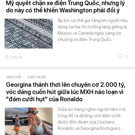
Mỹ quyết chặn xe điện Trung Quốc, nhưng lý
do này có thể khiến Washington phải đổi ý
Áp lực có thể gia tăng khi người tiêu
dùng tại hai thị trường láng giềng là
Mexico và Canada ngày càng ưa
chuộng xe điện Trung Quốc.
0
Chia sẻ
XEM CHƠI
-
3 GIỜ TRƯỚC
Georgina thảnh thơi lên chuyên cơ 2.000 tỷ,
vóc dáng cuốn hút giữa lúc MXH náo loạn vì
"đám cưới hụt" của Ronaldo
Giữa lúc hàng nghìn người hâm mộ
từng đổ ra đường chờ đám cưới
được đồn đoán của Cristiano
Ronaldo và Georgina Rodriguez,…