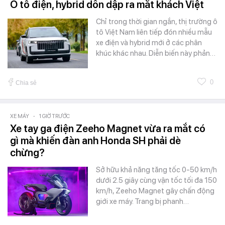
Ô tô điện, hybrid dồn dập ra mắt khách Việt
Chỉ trong thời gian ngắn, thị trường ô
tô Việt Nam liên tiếp đón nhiều mẫu
xe điện và hybrid mới ở các phân
khúc khác nhau. Diễn biến này phản…
0
Chia sẻ
XE MÁY
-
1 GIỜ TRƯỚC
Xe tay ga điện Zeeho Magnet vừa ra mắt có
gì mà khiến đàn anh Honda SH phải dè
chừng?
Sở hữu khả năng tăng tốc 0-50 km/h
dưới 2.5 giây cùng vận tốc tối đa 150
km/h, Zeeho Magnet gây chấn động
giới xe máy. Trang bị phanh…