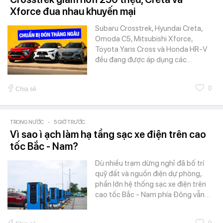
Xforce đua nhau khuyến mại
Subaru Crosstrek, Hyundai Creta,
Omoda C5, Mitsubishi Xforce,
Toyota Yaris Cross và Honda HR-V
đều đang được áp dụng các…
0
Chia sẻ
TRONG NƯỚC
-
5 GIỜ TRƯỚC
Vì sao ì ạch làm hạ tầng sạc xe điện trên cao
tốc Bắc - Nam?
Dù nhiều trạm dừng nghỉ đã bố trí
quỹ đất và nguồn điện dự phòng,
phần lớn hệ thống sạc xe điện trên
cao tốc Bắc - Nam phía Đông vẫn…