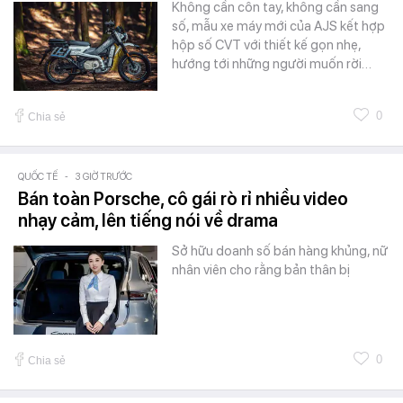
Không cần côn tay, không cần sang
số, mẫu xe máy mới của AJS kết hợp
hộp số CVT với thiết kế gọn nhẹ,
hướng tới những người muốn rời…
0
Chia sẻ
QUỐC TẾ
-
3 GIỜ TRƯỚC
Bán toàn Porsche, cô gái rò rỉ nhiều video
nhạy cảm, lên tiếng nói về drama
Sở hữu doanh số bán hàng khủng, nữ
nhân viên cho rằng bản thân bị
0
Chia sẻ