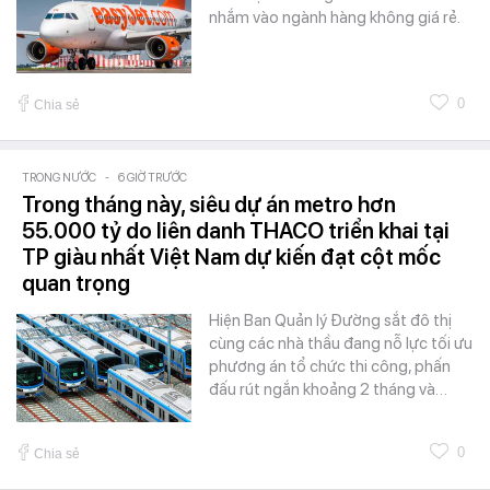
nhắm vào ngành hàng không giá rẻ.
0
Chia sẻ
TRONG NƯỚC
-
6 GIỜ TRƯỚC
Trong tháng này, siêu dự án metro hơn
55.000 tỷ do liên danh THACO triển khai tại
TP giàu nhất Việt Nam dự kiến đạt cột mốc
quan trọng
Hiện Ban Quản lý Đường sắt đô thị
cùng các nhà thầu đang nỗ lực tối ưu
phương án tổ chức thi công, phấn
đấu rút ngắn khoảng 2 tháng và…
0
Chia sẻ