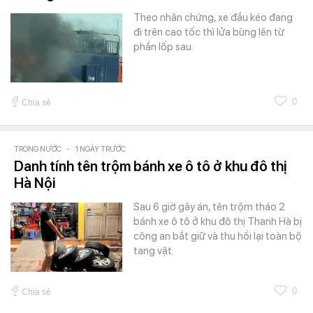
Theo nhân chứng, xe đầu kéo đang
đi trên cao tốc thì lửa bùng lên từ
phần lốp sau.
0
Chia sẻ
TRONG NƯỚC
-
1 NGÀY TRƯỚC
Danh tính tên trộm bánh xe ô tô ở khu đô thị
Hà Nội
Sau 6 giờ gây án, tên trộm tháo 2
bánh xe ô tô ở khu đô thị Thanh Hà bị
công an bắt giữ và thu hồi lại toàn bộ
tang vật.
0
Chia sẻ