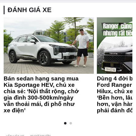
ĐÁNH GIÁ XE
Bán sedan hạng sang mua
Dùng 4 đời bá
Kia Sportage HEV, chủ xe
Ford Ranger 
chia sẻ: ‘Nội thất rộng, chở
Hilux, chủ xe 
gia đình 300-500km/ngày
‘Bền hơn, lâu 
vẫn thoải mái, đi phố như
hơn, vận hàn
xe điện’
phải đánh đổi