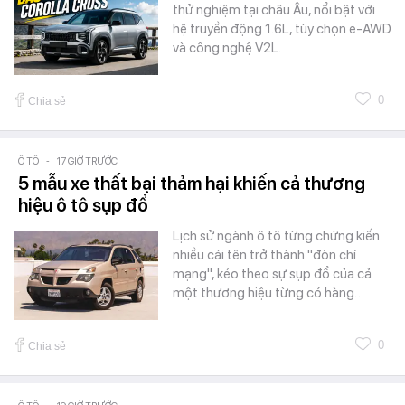
thử nghiệm tại châu Âu, nổi bật với
hệ truyền động 1.6L, tùy chọn e-AWD
và công nghệ V2L.
0
Chia sẻ
Ô TÔ
-
17 GIỜ TRƯỚC
5 mẫu xe thất bại thảm hại khiến cả thương
hiệu ô tô sụp đổ
Lịch sử ngành ô tô từng chứng kiến
nhiều cái tên trở thành "đòn chí
mạng", kéo theo sự sụp đổ của cả
một thương hiệu từng có hàng…
0
Chia sẻ