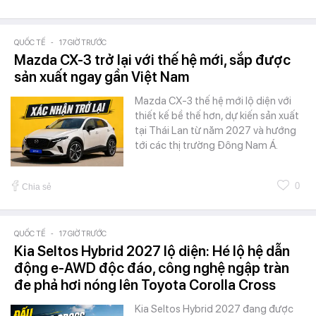
QUỐC TẾ
-
17 GIỜ TRƯỚC
Mazda CX-3 trở lại với thế hệ mới, sắp được
sản xuất ngay gần Việt Nam
Mazda CX-3 thế hệ mới lộ diện với
thiết kế bề thế hơn, dự kiến sản xuất
tại Thái Lan từ năm 2027 và hướng
tới các thị trường Đông Nam Á.
0
Chia sẻ
QUỐC TẾ
-
17 GIỜ TRƯỚC
Kia Seltos Hybrid 2027 lộ diện: Hé lộ hệ dẫn
động e-AWD độc đáo, công nghệ ngập tràn
đe phả hơi nóng lên Toyota Corolla Cross
Kia Seltos Hybrid 2027 đang được