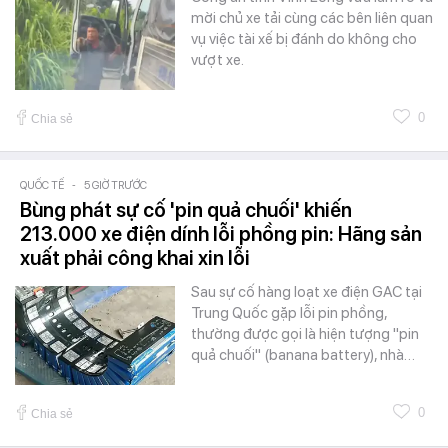
mời chủ xe tải cùng các bên liên quan
vụ việc tài xế bị đánh do không cho
vượt xe.
0
Chia sẻ
QUỐC TẾ
-
5 GIỜ TRƯỚC
Bùng phát sự cố 'pin quả chuối' khiến
213.000 xe điện dính lỗi phồng pin: Hãng sản
xuất phải công khai xin lỗi
Sau sự cố hàng loạt xe điện GAC tại
Trung Quốc gặp lỗi pin phồng,
thường được gọi là hiện tượng "pin
quả chuối" (banana battery), nhà…
0
Chia sẻ