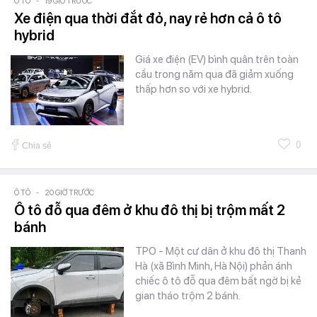
Ô TÔ
-
19 GIỜ TRƯỚC
Xe điện qua thời đắt đỏ, nay rẻ hơn cả ô tô
hybrid
Giá xe điện (EV) bình quân trên toàn
cầu trong năm qua đã giảm xuống
thấp hơn so với xe hybrid.
0
Chia sẻ
Ô TÔ
-
20 GIỜ TRƯỚC
Ô tô đỗ qua đêm ở khu đô thị bị trộm mất 2
bánh
TPO - Một cư dân ở khu đô thị Thanh
Hà (xã Bình Minh, Hà Nội) phản ánh
chiếc ô tô đỗ qua đêm bất ngờ bị kẻ
gian tháo trộm 2 bánh.