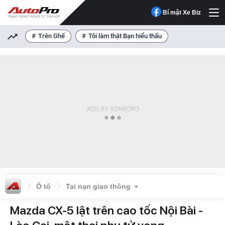
Bí mật Xe Biz
Trên Ghế
Tôi làm thật Bạn hiểu thấu
Ô tô
Tai nạn giao thông
Mazda CX-5 lật trên cao tốc Nội Bài -