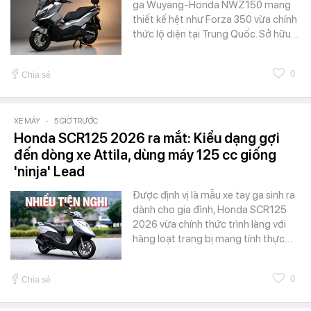
ga Wuyang-Honda NWZ150 mang
thiết kế hệt như Forza 350 vừa chính
thức lộ diện tại Trung Quốc. Sở hữu…
0
Chia sẻ
XE MÁY
-
5 GIỜ TRƯỚC
Honda SCR125 2026 ra mắt: Kiểu dạng gợi
đến dòng xe Attila, dùng máy 125 cc giống
'ninja' Lead
Được định vị là mẫu xe tay ga sinh ra
dành cho gia đình, Honda SCR125
2026 vừa chính thức trình làng với
hàng loạt trang bị mang tính thực…
0
Chia sẻ