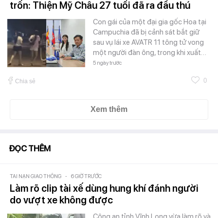
trốn: Thiện Mỹ Châu 27 tuổi đã ra đầu thú
Con gái của một đại gia gốc Hoa tại
Campuchia đã bị cảnh sát bắt giữ
sau vụ lái xe AVATR 11 tông tử vong
một người đàn ông, trong khi xuất…
5 ngày trước
0
Chia sẻ
Xem thêm
ĐỌC THÊM
TAI NẠN GIAO THÔNG
-
6 GIỜ TRƯỚC
Làm rõ clip tài xế dùng hung khí đánh người
do vượt xe không được
Công an tỉnh Vĩnh Long vừa làm rõ và