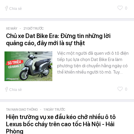
0
Chia sẻ
XE MÁY
-
21 GIỜ TRƯỚC
Chủ xe Dat Bike Era: Đừng tin những lời
quảng cáo, đây mới là sự thật
Việc một người đã quen với ô tô điện
tiếp tục lựa chọn Dat Bike Era làm
phương tiện di chuyển hằng ngày có
thể khiến nhiều người tò mò. Tuy…
0
Chia sẻ
TAI NẠN GIAO THÔNG
-
1 NGÀY TRƯỚC
Hiện trường vụ xe đầu kéo chở nhiều ô tô
Lexus bốc cháy trên cao tốc Hà Nội - Hải
Phòng