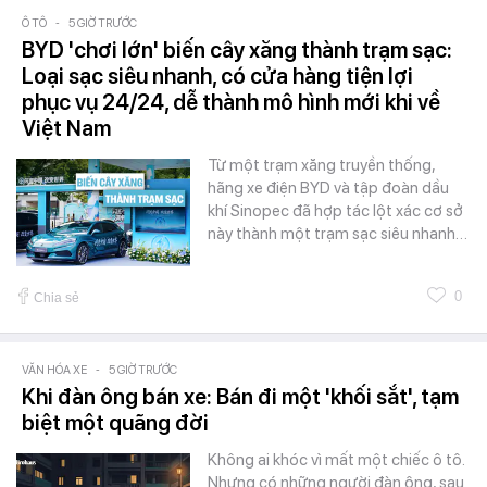
Ô TÔ
-
5 GIỜ TRƯỚC
BYD 'chơi lớn' biến cây xăng thành trạm sạc:
Loại sạc siêu nhanh, có cửa hàng tiện lợi
phục vụ 24/24, dễ thành mô hình mới khi về
Việt Nam
Từ một trạm xăng truyền thống,
hãng xe điện BYD và tập đoàn dầu
khí Sinopec đã hợp tác lột xác cơ sở
này thành một trạm sạc siêu nhanh…
0
Chia sẻ
VĂN HÓA XE
-
5 GIỜ TRƯỚC
Khi đàn ông bán xe: Bán đi một 'khối sắt', tạm
biệt một quãng đời
Không ai khóc vì mất một chiếc ô tô.
Nhưng có những người đàn ông, sau