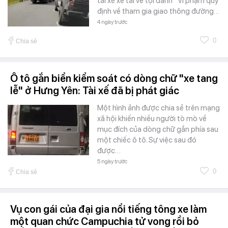
tài xế xe tải về tội danh “Vi phạm quy
định về tham gia giao thông đường…
4 ngày trước
0
Chia sẻ
Ô tô gắn biển kiểm soát có dòng chữ "xe tang
lễ" ở Hưng Yên: Tài xế đã bị phát giác
Một hình ảnh được chia sẻ trên mạng
xã hội khiến nhiều người tò mò về
mục đích của dòng chữ gắn phía sau
một chiếc ô tô. Sự việc sau đó
được…
5 ngày trước
0
Chia sẻ
Vụ con gái của đại gia nổi tiếng tông xe làm
một quan chức Campuchia tử vong rồi bỏ