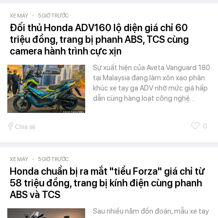
XE MÁY
-
5 GIỜ TRƯỚC
Đối thủ Honda ADV160 lộ diện giá chỉ 60
triệu đồng, trang bị phanh ABS, TCS cùng
camera hành trình cực xịn
Sự xuất hiện của Aveta Vanguard 180
tại Malaysia đang làm xôn xao phân
khúc xe tay ga ADV nhờ mức giá hấp
dẫn cùng hàng loạt công nghệ…
0
Chia sẻ
XE MÁY
-
5 GIỜ TRƯỚC
Honda chuẩn bị ra mắt "tiểu Forza" giá chỉ từ
58 triệu đồng, trang bị kính điện cùng phanh
ABS và TCS
Sau nhiều năm đồn đoán, mẫu xe tay