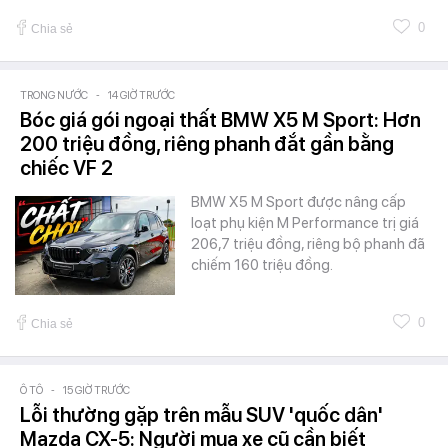
0
Chia sẻ
TRONG NƯỚC
-
14 GIỜ TRƯỚC
Bóc giá gói ngoại thất BMW X5 M Sport: Hơn
200 triệu đồng, riêng phanh đắt gần bằng
chiếc VF 2
BMW X5 M Sport được nâng cấp
loạt phụ kiện M Performance trị giá
206,7 triệu đồng, riêng bộ phanh đã
chiếm 160 triệu đồng.
0
Chia sẻ
Ô TÔ
-
15 GIỜ TRƯỚC
Lỗi thường gặp trên mẫu SUV 'quốc dân'
Mazda CX-5: Người mua xe cũ cần biết