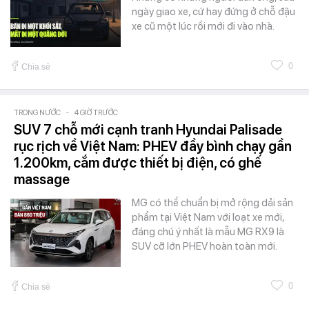
ngày giao xe, cứ hay đứng ở chỗ đậu
xe cũ một lúc rồi mới đi vào nhà.
0
Chia sẻ
TRONG NƯỚC
-
4 GIỜ TRƯỚC
SUV 7 chỗ mới cạnh tranh Hyundai Palisade
rục rịch về Việt Nam: PHEV đầy bình chạy gần
1.200km, cắm được thiết bị điện, có ghế
massage
MG có thể chuẩn bị mở rộng dải sản
phẩm tại Việt Nam với loạt xe mới,
đáng chú ý nhất là mẫu MG RX9 là
SUV cỡ lớn PHEV hoàn toàn mới.
0
Chia sẻ