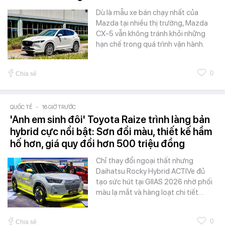
Dù là mẫu xe bán chạy nhất của
Mazda tại nhiều thị trường, Mazda
CX-5 vẫn không tránh khỏi những
hạn chế trong quá trình vận hành.
0
Chia sẻ
QUỐC TẾ
-
16 GIỜ TRƯỚC
'Anh em sinh đôi' Toyota Raize trình làng bản
hybrid cực nổi bật: Sơn đổi màu, thiết kế hầm
hố hơn, giá quy đổi hơn 500 triệu đồng
Chỉ thay đổi ngoại thất nhưng
Daihatsu Rocky Hybrid ACTIVe đủ
tạo sức hút tại GIIAS 2026 nhờ phối
màu lạ mắt và hàng loạt chi tiết…
0
Chia sẻ