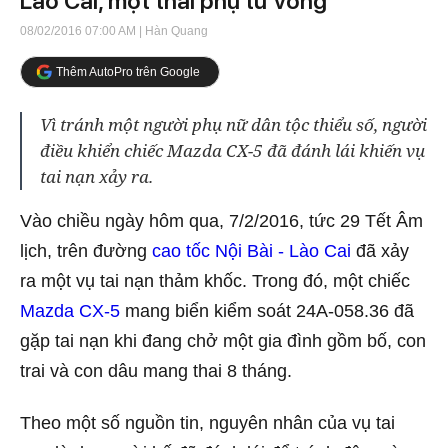
Lào Cai, một thai phụ tử vong
08/02/2016 07:00 AM
| Hàn Quang
Thêm AutoPro trên Google
Vì tránh một người phụ nữ dân tộc thiểu số, người
điều khiển chiếc Mazda CX-5 đã đánh lái khiến vụ
tai nạn xảy ra.
Vào chiều ngày hôm qua, 7/2/2016, tức 29 Tết Âm
lịch, trên đường
cao tốc Nội Bài - Lào Cai
đã xảy
ra một vụ tai nạn thảm khốc. Trong đó, một chiếc
Mazda CX-5
mang biển kiểm soát 24A-058.36 đã
gặp tai nạn khi đang chở một gia đình gồm bố, con
trai và con dâu mang thai 8 tháng.
Theo một số nguồn tin, nguyên nhân của vụ tai