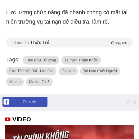
Lực lượng chức năng đã nhanh chóng có mặt tại
hiện trường vụ tai nạn để điều tra, làm rõ.
Theo
Trí Thức Trẻ
Copy link
Tags:
Thai Phụ Tử Vong
Tai Nạn Thảm Khốc
Cao Tốc Nội Bài - Lào Cai
Tai Nạn
Tai Nạn Chết Người
Mazda
Mazda Cx-5
Chia sẻ
0
VIDEO