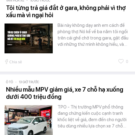
VĂN HÓA XE
-
10 GIỜ TRƯỚC
Tôi từng trả giá đắt ở gara, không phải vì thợ
xấu mà vì ngại hỏi
Bài này không dạy anh em cách đề
phòng thợ. Nó kể về ba năm tôi ngồi
trên cái ghế chờ trong gara, gật đầu
với những thứ mình không hiểu, và…
0
Chia sẻ
Ô TÔ
-
13 GIỜ TRƯỚC
Nhiều mẫu MPV giảm giá, xe 7 chỗ hạ xuống
dưới 400 triệu đồng
TPO - Thị trường MPV phổ thông
đang chứng kiến cuộc cạnh tranh
khốc liệt về giá, đem đến cho người
tiêu dùng nhiều lựa chọn xe 7 chỗ…