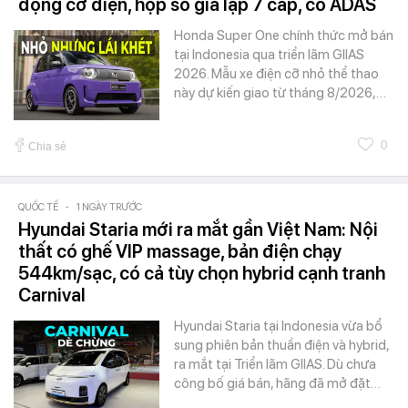
động cơ điện, hộp số giả lập 7 cấp, có ADAS
Honda Super One chính thức mở bán
tại Indonesia qua triển lãm GIIAS
2026. Mẫu xe điện cỡ nhỏ thể thao
này dự kiến giao từ tháng 8/2026,…
0
Chia sẻ
QUỐC TẾ
-
1 NGÀY TRƯỚC
Hyundai Staria mới ra mắt gần Việt Nam: Nội
thất có ghế VIP massage, bản điện chạy
544km/sạc, có cả tùy chọn hybrid cạnh tranh
Carnival
Hyundai Staria tại Indonesia vừa bổ
sung phiên bản thuần điện và hybrid,
ra mắt tại Triển lãm GIIAS. Dù chưa
công bố giá bán, hãng đã mở đặt…