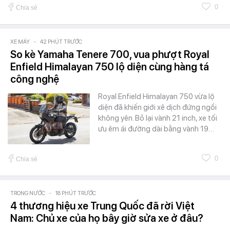
0
Chia sẻ
XE MÁY
-
42 PHÚT TRƯỚC
So kè Yamaha Tenere 700, vua phượt Royal
Enfield Himalayan 750 lộ diện cùng hàng tá
công nghệ
Royal Enfield Himalayan 750 vừa lộ
diện đã khiến giới xê dịch đứng ngồi
không yên. Bỏ lại vành 21 inch, xe tối
ưu êm ái đường dài bằng vành 19…
0
Chia sẻ
TRONG NƯỚC
-
18 PHÚT TRƯỚC
4 thương hiệu xe Trung Quốc đã rời Việt
Nam: Chủ xe của họ bây giờ sửa xe ở đâu?