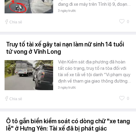
đang đi xe máy trên Tỉnh lộ 9, đoạn…
3 ngày trước
0
Chia sẻ
Truy tố tài xế gây tai nạn làm nữ sinh 14 tuổi
tử vong ở Vĩnh Long
Viện Kiểm sát địa phương đã hoàn
tất cáo trạng, truy tố ra tòa đối với
tài xế xe tải về tội danh “Vi phạm quy
định về tham gia giao thông đường…
3 ngày trước
0
Chia sẻ
Ô tô gắn biển kiểm soát có dòng chữ "xe tang
lễ" ở Hưng Yên: Tài xế đã bị phát giác