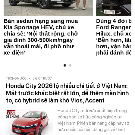
Bán sedan hạng sang mua
Dùng 4 đời bá
Kia Sportage HEV, chủ xe
Ford Ranger 
chia sẻ: ‘Nội thất rộng, chở
Hilux, chủ xe 
gia đình 300-500km/ngày
‘Bền hơn, lâu 
vẫn thoải mái, đi phố như
hơn, vận hàn
xe điện’
phải đánh đổi
TRONG NƯỚC
-
2 GIỜ TRƯỚC
Honda City 2026 lộ nhiều chi tiết ở Việt Nam:
Mặt trước khác biệt rất lớn, dễ thêm màn hình
to, có hybrid sẽ làm khó Vios, Accent
Honda City mới vừa xuất hiện trong
công báo sở hữu công nghiệp tại
Việt Nam. Phiên bản nâng cấp này sở
hữu nhiều cải tiến đáng giá về thiết…