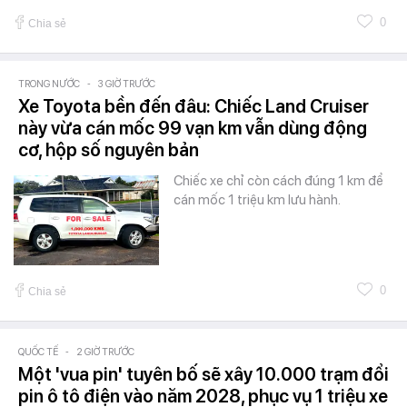
0
Chia sẻ
TRONG NƯỚC
-
3 GIỜ TRƯỚC
Xe Toyota bền đến đâu: Chiếc Land Cruiser
này vừa cán mốc 99 vạn km vẫn dùng động
cơ, hộp số nguyên bản
Chiếc xe chỉ còn cách đúng 1 km để
cán mốc 1 triệu km lưu hành.
0
Chia sẻ
QUỐC TẾ
-
2 GIỜ TRƯỚC
Một 'vua pin' tuyên bố sẽ xây 10.000 trạm đổi
pin ô tô điện vào năm 2028, phục vụ 1 triệu xe