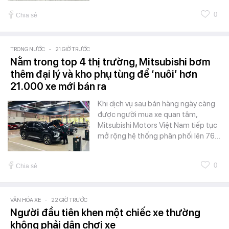
0
Chia sẻ
TRONG NƯỚC
-
21 GIỜ TRƯỚC
Nằm trong top 4 thị trường, Mitsubishi bơm
thêm đại lý và kho phụ tùng để ‘nuôi’ hơn
21.000 xe mới bán ra
Khi dịch vụ sau bán hàng ngày càng
được người mua xe quan tâm,
Mitsubishi Motors Việt Nam tiếp tục
mở rộng hệ thống phân phối lên 76…
0
Chia sẻ
VĂN HÓA XE
-
22 GIỜ TRƯỚC
Người đầu tiên khen một chiếc xe thường
không phải dân chơi xe