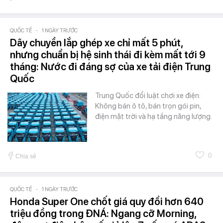
QUỐC TẾ
-
1 NGÀY TRƯỚC
Dây chuyền lắp ghép xe chỉ mất 5 phút,
nhưng chuẩn bị hệ sinh thái đi kèm mất tới 9
tháng: Nước đi đáng sợ của xe tải điện Trung
Quốc
Trung Quốc đổi luật chơi xe điện:
Không bán ô tô, bán trọn gói pin,
điện mặt trời và hạ tầng năng lượng.
0
Chia sẻ
QUỐC TẾ
-
1 NGÀY TRƯỚC
Honda Super One chốt giá quy đổi hơn 640
triệu đồng trong ĐNÁ: Ngang cỡ Morning,