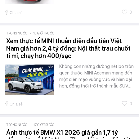
0
Chia sẻ
TRONG NƯỚC
-
13 GIỜ TRƯỚC
Xem thực tế MINI thuần điện đầu tiên Việt
Nam giá hơn 2,4 tỷ đồng: Nội thất trau chuốt
tỉ mỉ, chạy hơn 400/sạc
Không còn những đường nét bo tròn
quen thuộc, MINI Aceman mang đến
một diện mạo vuông vức và hiện đại
hơn, đồng thời trở thành mẫu SUV…
0
Chia sẻ
TRONG NƯỚC
-
17 GIỜ TRƯỚC
Ảnh thực tế BMW X1 2026 giá gần 1,7 tỷ