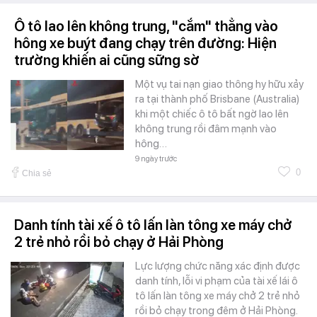
Ô tô lao lên không trung, "cắm" thẳng vào
hông xe buýt đang chạy trên đường: Hiện
trường khiến ai cũng sững sờ
Một vụ tai nạn giao thông hy hữu xảy
ra tại thành phố Brisbane (Australia)
khi một chiếc ô tô bất ngờ lao lên
không trung rồi đâm mạnh vào
hông…
9 ngày trước
0
Chia sẻ
Danh tính tài xế ô tô lấn làn tông xe máy chở
2 trẻ nhỏ rồi bỏ chạy ở Hải Phòng
Lực lượng chức năng xác định được
danh tính, lỗi vi phạm của tài xế lái ô
tô lấn làn tông xe máy chở 2 trẻ nhỏ
rồi bỏ chạy trong đêm ở Hải Phòng.