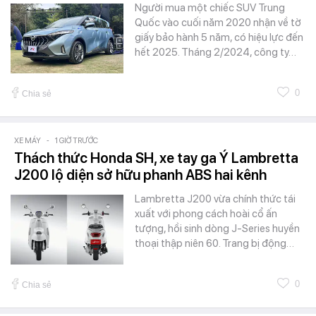
Người mua một chiếc SUV Trung
Quốc vào cuối năm 2020 nhận về tờ
giấy bảo hành 5 năm, có hiệu lực đến
hết 2025. Tháng 2/2024, công ty…
0
Chia sẻ
XE MÁY
-
1 GIỜ TRƯỚC
Thách thức Honda SH, xe tay ga Ý Lambretta
J200 lộ diện sở hữu phanh ABS hai kênh
Lambretta J200 vừa chính thức tái
xuất với phong cách hoài cổ ấn
tượng, hồi sinh dòng J-Series huyền
thoại thập niên 60. Trang bị động…
0
Chia sẻ