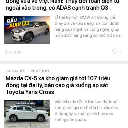
đồng vừa về Việt Nam: Thay đổi toàn diện từ
ngoài vào trong, có ADAS cạnh tranh Q3
Ở thế hệ mới, BMW X1 không chỉ
thay đổi về kiểu dáng mà còn được
nâng cấp mạnh về công nghệ, giúp
mẫu SUV hạng sang cỡ nhỏ trở nên…
0
Chia sẻ
TRONG NƯỚC
-
21 GIỜ TRƯỚC
Mazda CX-5 xả kho giảm giá tới 107 triệu
đồng tại đại lý, bản cao giá xuống áp sát
Toyota Yaris Cross
Việc Mazda CX-5 liên tục được xả
kho, giảm giá có thể là tín hiệu cho
thấy ngày ra mắt phiên bản mới
không còn quá xa.