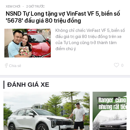
XEM CHƠI
-
2 GIỜ TRƯỚC
NSND Tự Long tặng vợ VinFast VF 5, biển số
'5678' đấu giá 80 triệu đồng
Không chỉ chiếc VinFast VF 5, biển số
đấu giá trị giá 80 triệu đồng trên xe
của Tự Long cũng trở thành tâm
điểm chú ý.
0
Chia sẻ
ĐÁNH GIÁ XE