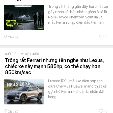
Trong vài tháng gần đây, hai chiếc xe
gây tranh cãi bậc nhất ngành ô tô là
Rolls-Royce Phantom Scintilla và
mẫu Ferrari chạy điện đầu tiên, lần…
0
Chia sẻ
QUỐC TẾ
-
23 GIỜ TRƯỚC
Trông rất Ferrari nhưng tên nghe như Lexus,
chiếc xe này mạnh 585hp, có thể chạy hơn
850km/sạc
Luxeed RX – mẫu xe điện hợp tác
giữa Chery và Huawei mang thiết kế
gợi nhớ Ferrari – chuẩn bị nhận đặt
hàng.
0
Chia sẻ