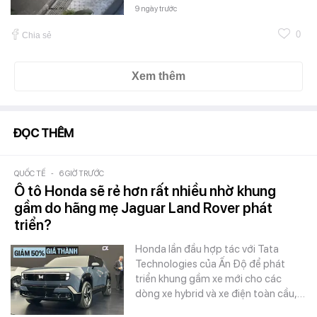
9 ngày trước
0
Chia sẻ
Xem thêm
ĐỌC THÊM
QUỐC TẾ
-
6 GIỜ TRƯỚC
Ô tô Honda sẽ rẻ hơn rất nhiều nhờ khung
gầm do hãng mẹ Jaguar Land Rover phát
triển?
Honda lần đầu hợp tác với Tata
Technologies của Ấn Độ để phát
triển khung gầm xe mới cho các
dòng xe hybrid và xe điện toàn cầu,…