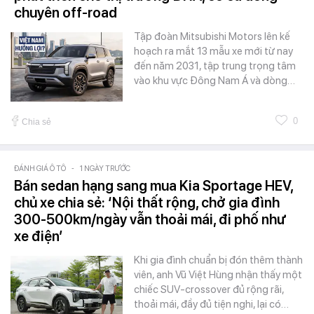
chuyên off-road
Tập đoàn Mitsubishi Motors lên kế
hoạch ra mắt 13 mẫu xe mới từ nay
đến năm 2031, tập trung trọng tâm
vào khu vực Đông Nam Á và dòng…
0
Chia sẻ
ĐÁNH GIÁ Ô TÔ
-
1 NGÀY TRƯỚC
Bán sedan hạng sang mua Kia Sportage HEV,
chủ xe chia sẻ: ‘Nội thất rộng, chở gia đình
300-500km/ngày vẫn thoải mái, đi phố như
xe điện’
Khi gia đình chuẩn bị đón thêm thành
viên, anh Vũ Việt Hùng nhận thấy một
chiếc SUV-crossover đủ rộng rãi,
thoải mái, đầy đủ tiện nghi, lại có…