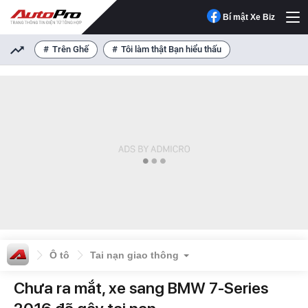
Bí mật Xe Biz
Trên Ghế
Tôi làm thật Bạn hiểu thấu
Ô tô
Tai nạn giao thông
Chưa ra mắt, xe sang BMW 7-Series