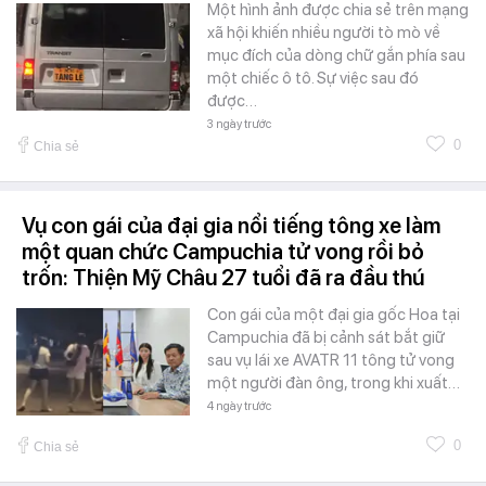
Một hình ảnh được chia sẻ trên mạng
xã hội khiến nhiều người tò mò về
mục đích của dòng chữ gắn phía sau
một chiếc ô tô. Sự việc sau đó
được…
3 ngày trước
0
Chia sẻ
Vụ con gái của đại gia nổi tiếng tông xe làm
một quan chức Campuchia tử vong rồi bỏ
trốn: Thiện Mỹ Châu 27 tuổi đã ra đầu thú
Con gái của một đại gia gốc Hoa tại
Campuchia đã bị cảnh sát bắt giữ
sau vụ lái xe AVATR 11 tông tử vong
một người đàn ông, trong khi xuất…
4 ngày trước
0
Chia sẻ