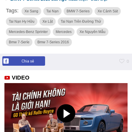
Tags:
Xe Sang
Tai Nạn
BMW 7-Series
Xe Cảnh Sát
Tai Nạn Hy Hữu
Xe Lật
Tai Nạn Trên Đường Thử
Mercedes-Benz Sprinter
Mercedes
Xe Nguyên Mẫu
Bmw 7-Seríe
Bmw 7-Series 2016
Chia sẻ
0
VIDEO