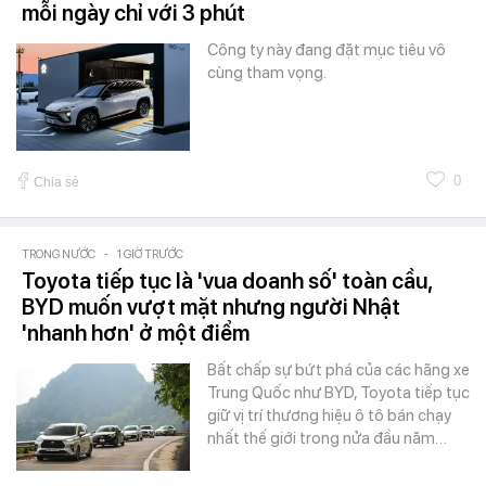
mỗi ngày chỉ với 3 phút
Công ty này đang đặt mục tiêu vô
cùng tham vọng.
0
Chia sẻ
TRONG NƯỚC
-
1 GIỜ TRƯỚC
Toyota tiếp tục là 'vua doanh số' toàn cầu,
BYD muốn vượt mặt nhưng người Nhật
'nhanh hơn' ở một điểm
Bất chấp sự bứt phá của các hãng xe
Trung Quốc như BYD, Toyota tiếp tục
giữ vị trí thương hiệu ô tô bán chạy
nhất thế giới trong nửa đầu năm…