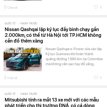
0
Chia sẻ
QUỐC TẾ
-
1 NGÀY TRƯỚC
Nissan Qashqai lập kỷ lục đầy bình chạy gần
2.000km, có thể từ Hà Nội tới TP.HCM không
cần đổ thêm xăng
Nissan Qashqai e-Power vừa xác lập
Kỷ lục Guinness khi hoàn thành
quãng đường 1.980 km tại Colombia
mà không cần sạc hay đổ xăng,…
0
Chia sẻ
QUỐC TẾ
-
1 NGÀY TRƯỚC
Mitsubishi tính ra mắt 13 xe mới với các mẫu
phát triển cho thị trường ĐNÁ, có cả dòng