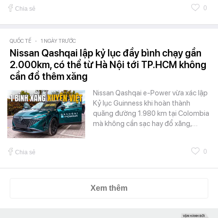
0
Chia sẻ
QUỐC TẾ
-
1 NGÀY TRƯỚC
Nissan Qashqai lập kỷ lục đầy bình chạy gần
2.000km, có thể từ Hà Nội tới TP.HCM không
cần đổ thêm xăng
Nissan Qashqai e-Power vừa xác lập
Kỷ lục Guinness khi hoàn thành
quãng đường 1.980 km tại Colombia
mà không cần sạc hay đổ xăng,…
0
Chia sẻ
Xem thêm