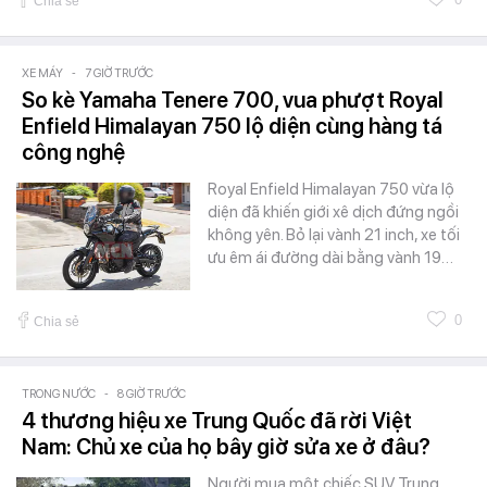
Chia sẻ
XE MÁY
-
7 GIỜ TRƯỚC
So kè Yamaha Tenere 700, vua phượt Royal
Enfield Himalayan 750 lộ diện cùng hàng tá
công nghệ
Royal Enfield Himalayan 750 vừa lộ
diện đã khiến giới xê dịch đứng ngồi
không yên. Bỏ lại vành 21 inch, xe tối
ưu êm ái đường dài bằng vành 19…
0
Chia sẻ
TRONG NƯỚC
-
8 GIỜ TRƯỚC
4 thương hiệu xe Trung Quốc đã rời Việt
Nam: Chủ xe của họ bây giờ sửa xe ở đâu?
Người mua một chiếc SUV Trung