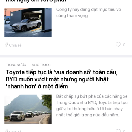
Công ty này đang đặt mục tiêu vô
cùng tham vọng.
0
Chia sẻ
TRONG NƯỚC
-
6 GIỜ TRƯỚC
Toyota tiếp tục là 'vua doanh số' toàn cầu,
BYD muốn vượt mặt nhưng người Nhật
'nhanh hơn' ở một điểm
Bất chấp sự bứt phá của các hãng xe
Trung Quốc như BYD, Toyota tiếp tục
giữ vị trí thương hiệu ô tô bán chạy
nhất thế giới trong nửa đầu năm…
0