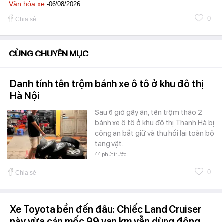
Văn hóa xe
-06/08/2026
0
Chia sẻ
CÙNG CHUYÊN MỤC
Danh tính tên trộm bánh xe ô tô ở khu đô thị
Hà Nội
Sau 6 giờ gây án, tên trộm tháo 2
bánh xe ô tô ở khu đô thị Thanh Hà bị
công an bắt giữ và thu hồi lại toàn bộ
tang vật.
44 phút trước
0
Chia sẻ
Xe Toyota bền đến đâu: Chiếc Land Cruiser
này vừa cán mốc 99 vạn km vẫn dùng động