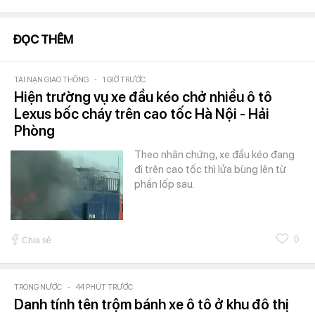
ĐỌC THÊM
TAI NẠN GIAO THÔNG
-
1 GIỜ TRƯỚC
Hiện trường vụ xe đầu kéo chở nhiều ô tô
Lexus bốc cháy trên cao tốc Hà Nội - Hải
Phòng
Theo nhân chứng, xe đầu kéo đang
đi trên cao tốc thì lửa bùng lên từ
phần lốp sau.
0
Chia sẻ
TRONG NƯỚC
-
44 PHÚT TRƯỚC
Danh tính tên trộm bánh xe ô tô ở khu đô thị