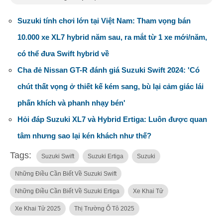
Suzuki tính chơi lớn tại Việt Nam: Tham vọng bán
10.000 xe XL7 hybrid năm sau, ra mắt từ 1 xe mới/năm,
có thể đưa Swift hybrid về
Cha đẻ Nissan GT-R đánh giá Suzuki Swift 2024: 'Có
chút thất vọng ở thiết kế kém sang, bù lại cảm giác lái
phấn khích và phanh nhạy bén'
Hỏi đáp Suzuki XL7 và Hybrid Ertiga: Luôn được quan
tâm nhưng sao lại kén khách như thế?
Tags:
Suzuki Swift
Suzuki Ertiga
Suzuki
Những Điều Cần Biết Về Suzuki Swift
Những Điều Cần Biết Về Suzuki Ertiga
Xe Khai Tử
Xe Khai Tử 2025
Thị Trường Ô Tô 2025