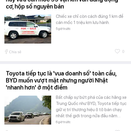
cơ, hộp số nguyên bản
Chiếc xe chỉ còn cách đúng 1 km để
cán mốc 1 triệu km lưu hành.
5 giờ trước
0
Chia sẻ
Toyota tiếp tục là 'vua doanh số' toàn cầu,
BYD muốn vượt mặt nhưng người Nhật
'nhanh hơn' ở một điểm
Bất chấp sự bứt phá của các hãng xe
Trung Quốc như BYD, Toyota tiếp tục
giữ vị trí thương hiệu ô tô bán chạy
nhất thế giới trong nửa đầu năm…
6 giờ trước