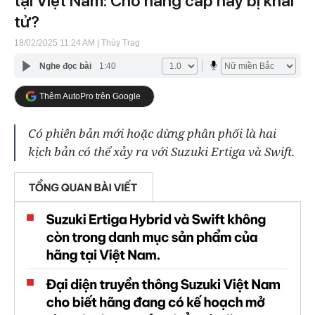
tại Việt Nam: Chờ nâng cấp hay bị khai
tử?
18/02/2025 11:24 AM
| Thùy Trag
Nghe đọc bài
1:40
Thêm AutoPro trên Google
Có phiên bản mới hoặc dừng phân phối là hai
kịch bản có thể xảy ra với Suzuki Ertiga và Swift.