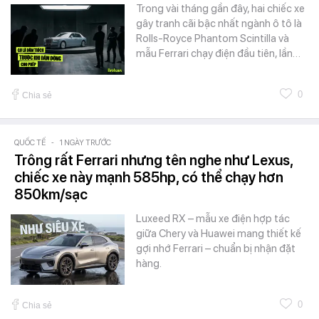
Trong vài tháng gần đây, hai chiếc xe
gây tranh cãi bậc nhất ngành ô tô là
Rolls-Royce Phantom Scintilla và
mẫu Ferrari chạy điện đầu tiên, lần…
0
Chia sẻ
QUỐC TẾ
-
1 NGÀY TRƯỚC
Trông rất Ferrari nhưng tên nghe như Lexus,
chiếc xe này mạnh 585hp, có thể chạy hơn
850km/sạc
Luxeed RX – mẫu xe điện hợp tác
giữa Chery và Huawei mang thiết kế
gợi nhớ Ferrari – chuẩn bị nhận đặt
hàng.
0
Chia sẻ