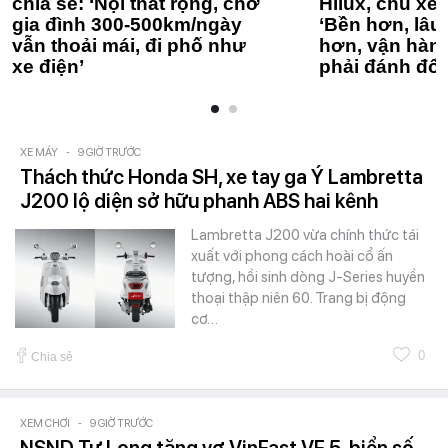
chia sẻ: ‘Nội thất rộng, chở
Hilux, chủ xe 
gia đình 300-500km/ngày
‘Bền hơn, lâu 
vẫn thoải mái, đi phố như
hơn, vận hàn
xe điện’
phải đánh đổi
XE MÁY
-
9 GIỜ TRƯỚC
Thách thức Honda SH, xe tay ga Ý Lambretta
J200 lộ diện sở hữu phanh ABS hai kênh
Lambretta J200 vừa chính thức tái
xuất với phong cách hoài cổ ấn
tượng, hồi sinh dòng J-Series huyền
thoại thập niên 60. Trang bị động
cơ…
0
Chia sẻ
XEM CHƠI
-
9 GIỜ TRƯỚC
NSND Tự Long tặng vợ VinFast VF 5, biển số