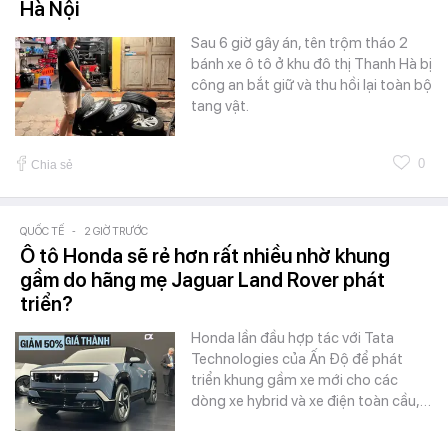
Hà Nội
Sau 6 giờ gây án, tên trộm tháo 2
bánh xe ô tô ở khu đô thị Thanh Hà bị
công an bắt giữ và thu hồi lại toàn bộ
tang vật.
0
Chia sẻ
QUỐC TẾ
-
2 GIỜ TRƯỚC
Ô tô Honda sẽ rẻ hơn rất nhiều nhờ khung
gầm do hãng mẹ Jaguar Land Rover phát
triển?
Honda lần đầu hợp tác với Tata
Technologies của Ấn Độ để phát
triển khung gầm xe mới cho các
dòng xe hybrid và xe điện toàn cầu,…