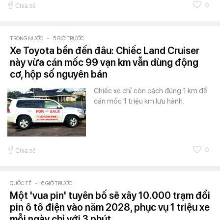
0
Chia sẻ
TRONG NƯỚC
-
5 GIỜ TRƯỚC
Xe Toyota bền đến đâu: Chiếc Land Cruiser
này vừa cán mốc 99 vạn km vẫn dùng động
cơ, hộp số nguyên bản
Chiếc xe chỉ còn cách đúng 1 km để
cán mốc 1 triệu km lưu hành.
0
Chia sẻ
QUỐC TẾ
-
6 GIỜ TRƯỚC
Một 'vua pin' tuyên bố sẽ xây 10.000 trạm đổi
pin ô tô điện vào năm 2028, phục vụ 1 triệu xe
mỗi ngày chỉ với 3 phút