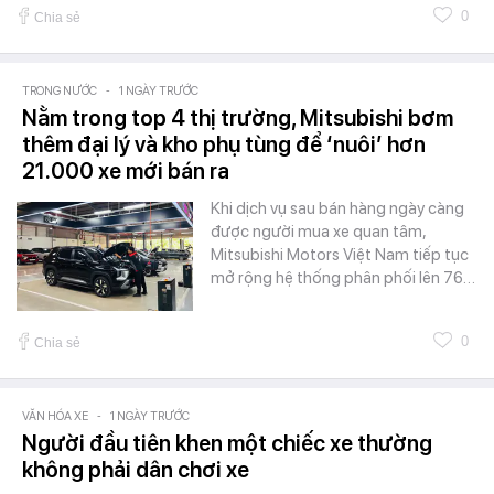
0
Chia sẻ
TRONG NƯỚC
-
1 NGÀY TRƯỚC
Nằm trong top 4 thị trường, Mitsubishi bơm
thêm đại lý và kho phụ tùng để ‘nuôi’ hơn
21.000 xe mới bán ra
Khi dịch vụ sau bán hàng ngày càng
được người mua xe quan tâm,
Mitsubishi Motors Việt Nam tiếp tục
mở rộng hệ thống phân phối lên 76…
0
Chia sẻ
VĂN HÓA XE
-
1 NGÀY TRƯỚC
Người đầu tiên khen một chiếc xe thường
không phải dân chơi xe