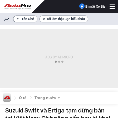
Bí mật Xe Biz
Trên Ghế
Tôi làm thật Bạn hiểu thấu
Ô tô
Trong nước
Suzuki Swift và Ertiga tạm dừng bán