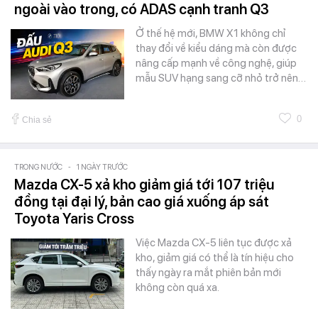
ngoài vào trong, có ADAS cạnh tranh Q3
Ở thế hệ mới, BMW X1 không chỉ
thay đổi về kiểu dáng mà còn được
nâng cấp mạnh về công nghệ, giúp
mẫu SUV hạng sang cỡ nhỏ trở nên…
0
Chia sẻ
TRONG NƯỚC
-
1 NGÀY TRƯỚC
Mazda CX-5 xả kho giảm giá tới 107 triệu
đồng tại đại lý, bản cao giá xuống áp sát
Toyota Yaris Cross
Việc Mazda CX-5 liên tục được xả
kho, giảm giá có thể là tín hiệu cho
thấy ngày ra mắt phiên bản mới
không còn quá xa.