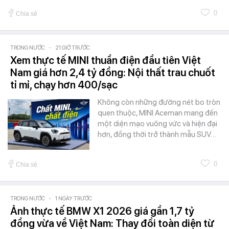
0
Chia sẻ
TRONG NƯỚC
-
21 GIỜ TRƯỚC
Xem thực tế MINI thuần điện đầu tiên Việt
Nam giá hơn 2,4 tỷ đồng: Nội thất trau chuốt
tỉ mỉ, chạy hơn 400/sạc
Không còn những đường nét bo tròn
quen thuộc, MINI Aceman mang đến
một diện mạo vuông vức và hiện đại
hơn, đồng thời trở thành mẫu SUV…
0
Chia sẻ
TRONG NƯỚC
-
1 NGÀY TRƯỚC
Ảnh thực tế BMW X1 2026 giá gần 1,7 tỷ
đồng vừa về Việt Nam: Thay đổi toàn diện từ