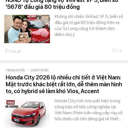
'5678' đấu giá 80 triệu đồng
Không chỉ chiếc VinFast VF 5, biển số
đấu giá trị giá 80 triệu đồng trên xe
của Tự Long cũng trở thành tâm
điểm chú ý.
0
Chia sẻ
TRONG NƯỚC
-
9 GIỜ TRƯỚC
Honda City 2026 lộ nhiều chi tiết ở Việt Nam:
Mặt trước khác biệt rất lớn, dễ thêm màn hình
to, có hybrid sẽ làm khó Vios, Accent
Honda City mới vừa xuất hiện trong
công báo sở hữu công nghiệp tại
Việt Nam. Phiên bản nâng cấp này sở
hữu nhiều cải tiến đáng giá về thiết…