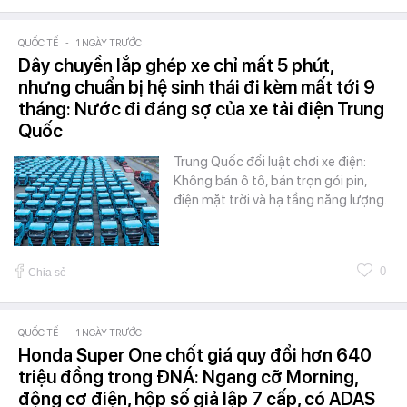
QUỐC TẾ
-
1 NGÀY TRƯỚC
Dây chuyền lắp ghép xe chỉ mất 5 phút,
nhưng chuẩn bị hệ sinh thái đi kèm mất tới 9
tháng: Nước đi đáng sợ của xe tải điện Trung
Quốc
Trung Quốc đổi luật chơi xe điện:
Không bán ô tô, bán trọn gói pin,
điện mặt trời và hạ tầng năng lượng.
0
Chia sẻ
QUỐC TẾ
-
1 NGÀY TRƯỚC
Honda Super One chốt giá quy đổi hơn 640
triệu đồng trong ĐNÁ: Ngang cỡ Morning,
động cơ điện, hộp số giả lập 7 cấp, có ADAS