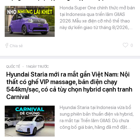
Honda Super One chính thức mở bán
tại Indonesia qua triển lãm GIIAS
2026. Mẫu xe điện cỡ nhỏ thể thao
này dự kiến giao từ tháng 8/2026,…
0
Chia sẻ
QUỐC TẾ
-
1 NGÀY TRƯỚC
Hyundai Staria mới ra mắt gần Việt Nam: Nội
thất có ghế VIP massage, bản điện chạy
544km/sạc, có cả tùy chọn hybrid cạnh tranh
Carnival
Hyundai Staria tại Indonesia vừa bổ
sung phiên bản thuần điện và hybrid,
ra mắt tại Triển lãm GIIAS. Dù chưa
công bố giá bán, hãng đã mở đặt…