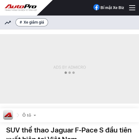
Bí mật Xe Biz
Xe giảm giá
Ô tô
SUV thể thao Jaguar F-Pace S đầu tiên