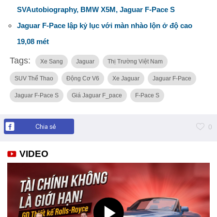
SVAutobiography, BMW X5M, Jaguar F-Pace S
Jaguar F-Pace lập kỷ lục với màn nhào lộn ở độ cao
19,08 mét
Tags:
Xe Sang
Jaguar
Thị Trường Việt Nam
SUV Thể Thao
Động Cơ V6
Xe Jaguar
Jaguar F-Pace
Jaguar F-Pace S
Giá Jaguar F_pace
F-Pace S
Chia sẻ
0
VIDEO