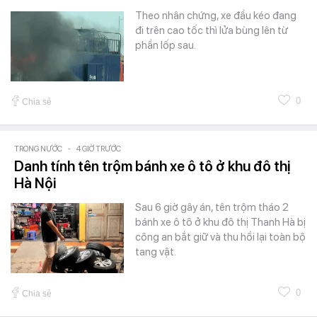
Theo nhân chứng, xe đầu kéo đang
đi trên cao tốc thì lửa bùng lên từ
phần lốp sau.
0
Chia sẻ
TRONG NƯỚC
-
4 GIỜ TRƯỚC
Danh tính tên trộm bánh xe ô tô ở khu đô thị
Hà Nội
Sau 6 giờ gây án, tên trộm tháo 2
bánh xe ô tô ở khu đô thị Thanh Hà bị
công an bắt giữ và thu hồi lại toàn bộ
tang vật.
0
Chia sẻ