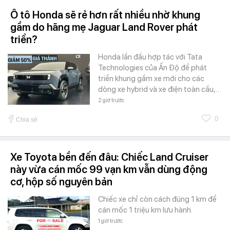
Ô tô Honda sẽ rẻ hơn rất nhiều nhờ khung
gầm do hãng mẹ Jaguar Land Rover phát
triển?
Honda lần đầu hợp tác với Tata
Technologies của Ấn Độ để phát
triển khung gầm xe mới cho các
dòng xe hybrid và xe điện toàn cầu,…
2 giờ trước
0
Chia sẻ
Xe Toyota bền đến đâu: Chiếc Land Cruiser
này vừa cán mốc 99 vạn km vẫn dùng động
cơ, hộp số nguyên bản
Chiếc xe chỉ còn cách đúng 1 km để
cán mốc 1 triệu km lưu hành.
1 giờ trước