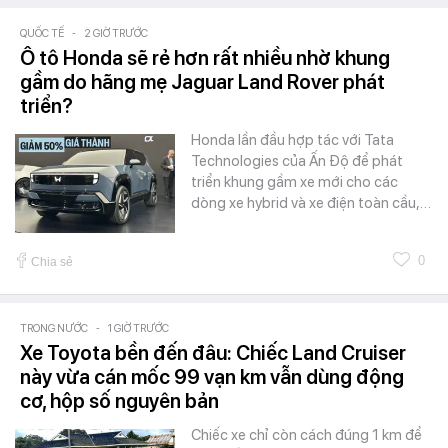
QUỐC TẾ
-
2 GIỜ TRƯỚC
Ô tô Honda sẽ rẻ hơn rất nhiều nhờ khung
gầm do hãng mẹ Jaguar Land Rover phát
triển?
Honda lần đầu hợp tác với Tata
Technologies của Ấn Độ để phát
triển khung gầm xe mới cho các
dòng xe hybrid và xe điện toàn cầu,…
0
Chia sẻ
TRONG NƯỚC
-
1 GIỜ TRƯỚC
Xe Toyota bền đến đâu: Chiếc Land Cruiser
này vừa cán mốc 99 vạn km vẫn dùng động
cơ, hộp số nguyên bản
Chiếc xe chỉ còn cách đúng 1 km để