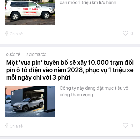
cán mốc 1 triệu km lưu hành.
0
Chia sẻ
QUỐC TẾ
-
2 GIỜ TRƯỚC
Một 'vua pin' tuyên bố sẽ xây 10.000 trạm đổi
pin ô tô điện vào năm 2028, phục vụ 1 triệu xe
mỗi ngày chỉ với 3 phút
Công ty này đang đặt mục tiêu vô
cùng tham vọng.
0
Chia sẻ