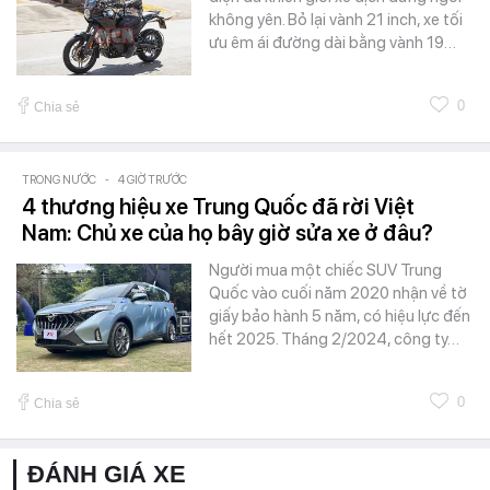
không yên. Bỏ lại vành 21 inch, xe tối
ưu êm ái đường dài bằng vành 19…
0
Chia sẻ
TRONG NƯỚC
-
4 GIỜ TRƯỚC
4 thương hiệu xe Trung Quốc đã rời Việt
Nam: Chủ xe của họ bây giờ sửa xe ở đâu?
Người mua một chiếc SUV Trung
Quốc vào cuối năm 2020 nhận về tờ
giấy bảo hành 5 năm, có hiệu lực đến
hết 2025. Tháng 2/2024, công ty…
0
Chia sẻ
ĐÁNH GIÁ XE