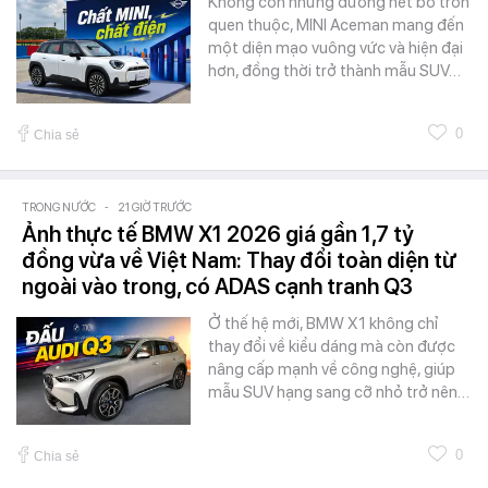
Không còn những đường nét bo tròn
quen thuộc, MINI Aceman mang đến
một diện mạo vuông vức và hiện đại
hơn, đồng thời trở thành mẫu SUV…
0
Chia sẻ
TRONG NƯỚC
-
21 GIỜ TRƯỚC
Ảnh thực tế BMW X1 2026 giá gần 1,7 tỷ
đồng vừa về Việt Nam: Thay đổi toàn diện từ
ngoài vào trong, có ADAS cạnh tranh Q3
Ở thế hệ mới, BMW X1 không chỉ
thay đổi về kiểu dáng mà còn được
nâng cấp mạnh về công nghệ, giúp
mẫu SUV hạng sang cỡ nhỏ trở nên…
0
Chia sẻ