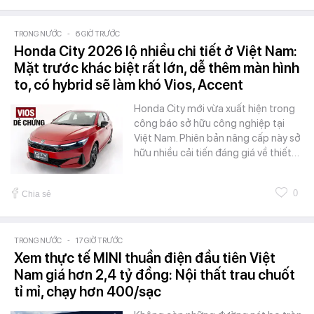
TRONG NƯỚC
-
6 GIỜ TRƯỚC
Honda City 2026 lộ nhiều chi tiết ở Việt Nam:
Mặt trước khác biệt rất lớn, dễ thêm màn hình
to, có hybrid sẽ làm khó Vios, Accent
Honda City mới vừa xuất hiện trong
công báo sở hữu công nghiệp tại
Việt Nam. Phiên bản nâng cấp này sở
hữu nhiều cải tiến đáng giá về thiết…
0
Chia sẻ
TRONG NƯỚC
-
17 GIỜ TRƯỚC
Xem thực tế MINI thuần điện đầu tiên Việt
Nam giá hơn 2,4 tỷ đồng: Nội thất trau chuốt
tỉ mỉ, chạy hơn 400/sạc