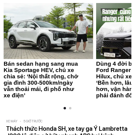
Bán sedan hạng sang mua
Dùng 4 đời bá
Kia Sportage HEV, chủ xe
Ford Ranger 
chia sẻ: ‘Nội thất rộng, chở
Hilux, chủ xe 
gia đình 300-500km/ngày
‘Bền hơn, lâu 
vẫn thoải mái, đi phố như
hơn, vận hàn
xe điện’
phải đánh đổi
XE MÁY
-
5 GIỜ TRƯỚC
Thách thức Honda SH, xe tay ga Ý Lambretta