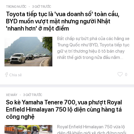
TRONG NƯỚC
-
3 GIỜ TRƯỚC
Toyota tiếp tục là 'vua doanh số' toàn cầu,
BYD muốn vượt mặt nhưng người Nhật
'nhanh hơn' ở một điểm
Bất chấp sự bứt phá của các hãng xe
Trung Quốc như BYD, Toyota tiếp tục
giữ vị trí thương hiệu ô tô bán chạy
nhất thế giới trong nửa đầu năm…
0
Chia sẻ
XE MÁY
-
3 GIỜ TRƯỚC
So kè Yamaha Tenere 700, vua phượt Royal
Enfield Himalayan 750 lộ diện cùng hàng tá
công nghệ
Royal Enfield Himalayan 750 vừa lộ
diện đã khiến giới xê dịch đứng ngồi