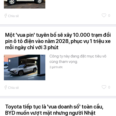
0
Chia sẻ
Một 'vua pin' tuyên bố sẽ xây 10.000 trạm đổi
pin ô tô điện vào năm 2028, phục vụ 1 triệu xe
mỗi ngày chỉ với 3 phút
Công ty này đang đặt mục tiêu vô
cùng tham vọng.
2 giờ trước
0
Chia sẻ
Toyota tiếp tục là 'vua doanh số' toàn cầu,
BYD muốn vượt mặt nhưng người Nhật