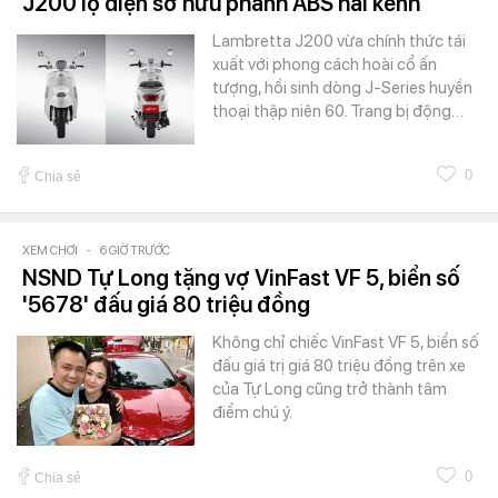
J200 lộ diện sở hữu phanh ABS hai kênh
Lambretta J200 vừa chính thức tái
xuất với phong cách hoài cổ ấn
tượng, hồi sinh dòng J-Series huyền
thoại thập niên 60. Trang bị động…
0
Chia sẻ
XEM CHƠI
-
6 GIỜ TRƯỚC
NSND Tự Long tặng vợ VinFast VF 5, biển số
'5678' đấu giá 80 triệu đồng
Không chỉ chiếc VinFast VF 5, biển số
đấu giá trị giá 80 triệu đồng trên xe
của Tự Long cũng trở thành tâm
điểm chú ý.
0
Chia sẻ