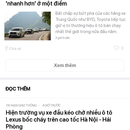
'nhanh hơn' ở một điểm
Bất chấp sự bứt phá của các hãng xe
Trung Quốc như BYD, Toyota tiếp tục
giữ vị trí thương hiệu ô tô bán chạy
nhất thế giới trong nửa đầu năm…
3 giờ trước
0
Chia sẻ
Xem thêm
ĐỌC THÊM
TAI NẠN GIAO THÔNG
-
4 GIỜ TRƯỚC
Hiện trường vụ xe đầu kéo chở nhiều ô tô
Lexus bốc cháy trên cao tốc Hà Nội - Hải
Phòng