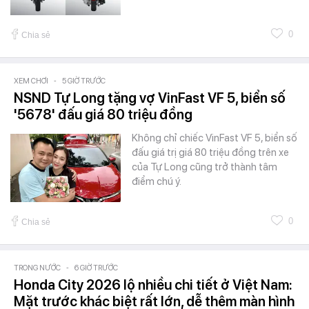
0
Chia sẻ
XEM CHƠI
-
5 GIỜ TRƯỚC
NSND Tự Long tặng vợ VinFast VF 5, biển số
'5678' đấu giá 80 triệu đồng
Không chỉ chiếc VinFast VF 5, biển số
đấu giá trị giá 80 triệu đồng trên xe
của Tự Long cũng trở thành tâm
điểm chú ý.
0
Chia sẻ
TRONG NƯỚC
-
6 GIỜ TRƯỚC
Honda City 2026 lộ nhiều chi tiết ở Việt Nam:
Mặt trước khác biệt rất lớn, dễ thêm màn hình