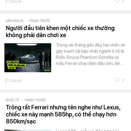
0
Chia sẻ
VĂN HÓA XE
-
1 NGÀY TRƯỚC
Người đầu tiên khen một chiếc xe thường
không phải dân chơi xe
Trong vài tháng gần đây, hai chiếc xe
gây tranh cãi bậc nhất ngành ô tô là
Rolls-Royce Phantom Scintilla và
mẫu Ferrari chạy điện đầu tiên, lần…
0
Chia sẻ
QUỐC TẾ
-
1 NGÀY TRƯỚC
Trông rất Ferrari nhưng tên nghe như Lexus,
chiếc xe này mạnh 585hp, có thể chạy hơn
850km/sạc