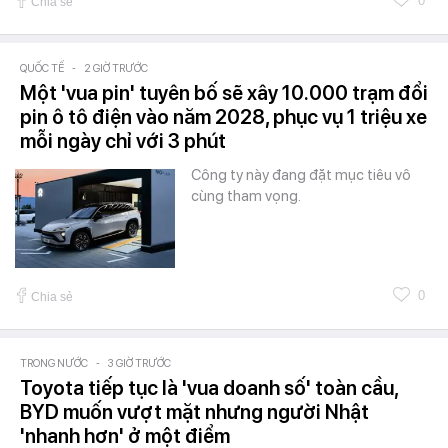
0
Chia sẻ
QUỐC TẾ
-
2 GIỜ TRƯỚC
Một 'vua pin' tuyên bố sẽ xây 10.000 trạm đổi
pin ô tô điện vào năm 2028, phục vụ 1 triệu xe
mỗi ngày chỉ với 3 phút
Công ty này đang đặt mục tiêu vô
cùng tham vọng.
0
Chia sẻ
TRONG NƯỚC
-
3 GIỜ TRƯỚC
Toyota tiếp tục là 'vua doanh số' toàn cầu,
BYD muốn vượt mặt nhưng người Nhật
'nhanh hơn' ở một điểm