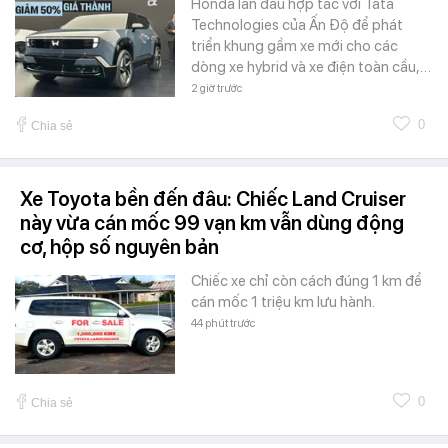
Honda lần đầu hợp tác với Tata
Technologies của Ấn Độ để phát
triển khung gầm xe mới cho các
dòng xe hybrid và xe điện toàn cầu,…
2 giờ trước
0
Chia sẻ
Xe Toyota bền đến đâu: Chiếc Land Cruiser
này vừa cán mốc 99 vạn km vẫn dùng động
cơ, hộp số nguyên bản
Chiếc xe chỉ còn cách đúng 1 km để
cán mốc 1 triệu km lưu hành.
44 phút trước
0
Chia sẻ