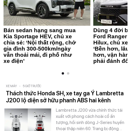
Bán sedan hạng sang mua
Dùng 4 đời bá
Kia Sportage HEV, chủ xe
Ford Ranger 
chia sẻ: ‘Nội thất rộng, chở
Hilux, chủ xe 
gia đình 300-500km/ngày
‘Bền hơn, lâu 
vẫn thoải mái, đi phố như
hơn, vận hàn
xe điện’
phải đánh đổi
XE MÁY
-
5 GIỜ TRƯỚC
Thách thức Honda SH, xe tay ga Ý Lambretta
J200 lộ diện sở hữu phanh ABS hai kênh
Lambretta J200 vừa chính thức tái
xuất với phong cách hoài cổ ấn
tượng, hồi sinh dòng J-Series huyền
thoại thập niên 60. Trang bị động…