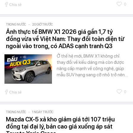
0
Chia sẻ
TRONG NƯỚC
-
20 GIỜ TRƯỚC
Ảnh thực tế BMW X1 2026 giá gần 1,7 tỷ
đồng vừa về Việt Nam: Thay đổi toàn diện từ
ngoài vào trong, có ADAS cạnh tranh Q3
Ở thế hệ mới, BMW X1 không chỉ
thay đổi về kiểu dáng mà còn được
nâng cấp mạnh về công nghệ, giúp
mẫu SUV hạng sang cỡ nhỏ trở nên…
0
Chia sẻ
TRONG NƯỚC
-
1 NGÀY TRƯỚC
Mazda CX-5 xả kho giảm giá tới 107 triệu
đồng tại đại lý, bản cao giá xuống áp sát