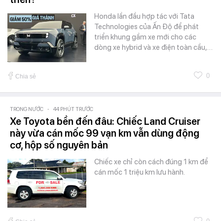
Honda lần đầu hợp tác với Tata
Technologies của Ấn Độ để phát
triển khung gầm xe mới cho các
dòng xe hybrid và xe điện toàn cầu,…
0
Chia sẻ
TRONG NƯỚC
-
44 PHÚT TRƯỚC
Xe Toyota bền đến đâu: Chiếc Land Cruiser
này vừa cán mốc 99 vạn km vẫn dùng động
cơ, hộp số nguyên bản
Chiếc xe chỉ còn cách đúng 1 km để
cán mốc 1 triệu km lưu hành.