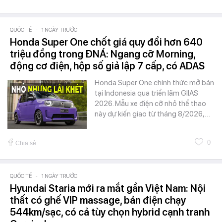
QUỐC TẾ
-
1 NGÀY TRƯỚC
Honda Super One chốt giá quy đổi hơn 640
triệu đồng trong ĐNÁ: Ngang cỡ Morning,
động cơ điện, hộp số giả lập 7 cấp, có ADAS
Honda Super One chính thức mở bán
tại Indonesia qua triển lãm GIIAS
2026. Mẫu xe điện cỡ nhỏ thể thao
này dự kiến giao từ tháng 8/2026,…
0
Chia sẻ
QUỐC TẾ
-
1 NGÀY TRƯỚC
Hyundai Staria mới ra mắt gần Việt Nam: Nội
thất có ghế VIP massage, bản điện chạy
544km/sạc, có cả tùy chọn hybrid cạnh tranh