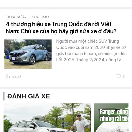
TRONG NƯỚC
-
4 GIỜ TRƯỚC
4 thương hiệu xe Trung Quốc đã rời Việt
Nam: Chủ xe của họ bây giờ sửa xe ở đâu?
Người mua một chiếc SUV Trung
Quốc vào cuối năm 2020 nhận về tờ
giấy bảo hành 5 năm, có hiệu lực đến
hết 2025. Tháng 2/2024, công ty…
0
Chia sẻ
ĐÁNH GIÁ XE