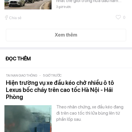
nhất thế giới trong nửa đầu năm…
3 giờ trước
0
Chia sẻ
Xem thêm
ĐỌC THÊM
TAI NẠN GIAO THÔNG
-
5 GIỜ TRƯỚC
Hiện trường vụ xe đầu kéo chở nhiều ô tô
Lexus bốc cháy trên cao tốc Hà Nội - Hải
Phòng
Theo nhân chứng, xe đầu kéo đang
đi trên cao tốc thì lửa bùng lên từ
phần lốp sau.