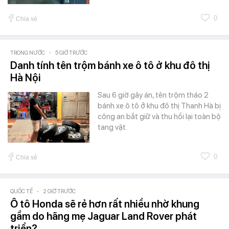
0
Chia sẻ
TRONG NƯỚC
-
5 GIỜ TRƯỚC
Danh tính tên trộm bánh xe ô tô ở khu đô thị
Hà Nội
Sau 6 giờ gây án, tên trộm tháo 2
bánh xe ô tô ở khu đô thị Thanh Hà bị
công an bắt giữ và thu hồi lại toàn bộ
tang vật.
0
Chia sẻ
QUỐC TẾ
-
2 GIỜ TRƯỚC
Ô tô Honda sẽ rẻ hơn rất nhiều nhờ khung
gầm do hãng mẹ Jaguar Land Rover phát
triển?