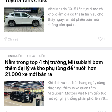
Toyota Yaris Cross
Việc Mazda CX-5 liên tục được xả
kho, giảm giá có thể là tín hiệu cho
thấy ngày ra mắt phiên bản mới
không còn quá xa.
0
Chia sẻ
TRONG NƯỚC
-
1 NGÀY TRƯỚC
Nằm trong top 4 thị trường, Mitsubishi bơm
thêm đại lý và kho phụ tùng để ‘nuôi’ hơn
21.000 xe mới bán ra
Khi dịch vụ sau bán hàng ngày càng
được người mua xe quan tâm,
Mitsubishi Motors Việt Nam tiếp tục
mở rộng hệ thống phân phối lên 76…