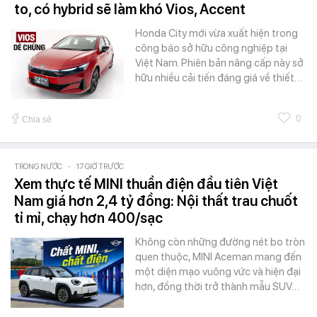
to, có hybrid sẽ làm khó Vios, Accent
Honda City mới vừa xuất hiện trong
công báo sở hữu công nghiệp tại
Việt Nam. Phiên bản nâng cấp này sở
hữu nhiều cải tiến đáng giá về thiết…
0
Chia sẻ
TRONG NƯỚC
-
17 GIỜ TRƯỚC
Xem thực tế MINI thuần điện đầu tiên Việt
Nam giá hơn 2,4 tỷ đồng: Nội thất trau chuốt
tỉ mỉ, chạy hơn 400/sạc
Không còn những đường nét bo tròn
quen thuộc, MINI Aceman mang đến
một diện mạo vuông vức và hiện đại
hơn, đồng thời trở thành mẫu SUV…