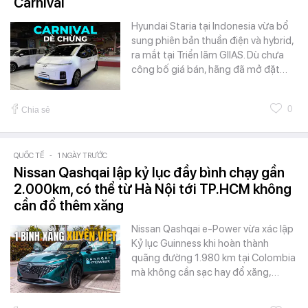
Carnival
Hyundai Staria tại Indonesia vừa bổ
sung phiên bản thuần điện và hybrid,
ra mắt tại Triển lãm GIIAS. Dù chưa
công bố giá bán, hãng đã mở đặt…
0
Chia sẻ
QUỐC TẾ
-
1 NGÀY TRƯỚC
Nissan Qashqai lập kỷ lục đầy bình chạy gần
2.000km, có thể từ Hà Nội tới TP.HCM không
cần đổ thêm xăng
Nissan Qashqai e-Power vừa xác lập
Kỷ lục Guinness khi hoàn thành
quãng đường 1.980 km tại Colombia
mà không cần sạc hay đổ xăng,…