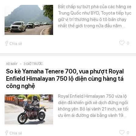
Bất chấp sự bứt phá của các hãng xe
Trung Quốc như BYD, Toyota tiếp tục
giữ vị trí thương hiệu ô tô bán chạy
nhất thế giới trong nửa đầu năm…
0
Chia sẻ
XE MÁY
-
3 GIỜ TRƯỚC
So kè Yamaha Tenere 700, vua phượt Royal
Enfield Himalayan 750 lộ diện cùng hàng tá
công nghệ
Royal Enfield Himalayan 750 vừa lộ
diện đã khiến giới xê dịch đứng ngồi
không yên. Bỏ lại vành 21 inch, xe tối
ưu êm ái đường dài bằng vành 19…
0
Chia sẻ