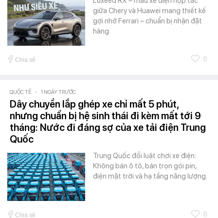
Luxeed RX – mẫu xe điện hợp tác
giữa Chery và Huawei mang thiết kế
gợi nhớ Ferrari – chuẩn bị nhận đặt
hàng.
0
Chia sẻ
QUỐC TẾ
-
1 NGÀY TRƯỚC
Dây chuyền lắp ghép xe chỉ mất 5 phút,
nhưng chuẩn bị hệ sinh thái đi kèm mất tới 9
tháng: Nước đi đáng sợ của xe tải điện Trung
Quốc
Trung Quốc đổi luật chơi xe điện:
Không bán ô tô, bán trọn gói pin,
điện mặt trời và hạ tầng năng lượng.
0
Chia sẻ