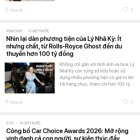
0
Chia sẻ
XEM CHƠI
-
12 GIỜ TRƯỚC
Nhìn lại dàn phương tiện của Lý Nhã Kỳ: Ít
nhưng chất, từ Rolls-Royce Ghost đến du
thuyền hơn 100 tỷ đồng
Không chỉ gắn với hình ảnh xa hoa, Lý
Nhã Kỳ còn từng sở hữu hoặc sử
dụng nhiều phương tiện có giá trị lên
tới hàng chục, thậm chí hơn 100 tỷ…
0
Chia sẻ
Ô TÔ
-
13 GIỜ TRƯỚC
Công bố Car Choice Awards 2026: Mở rộng
vinh danh cả con người, sự kiện thúc đẩy