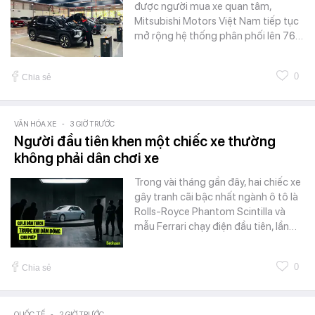
được người mua xe quan tâm,
Mitsubishi Motors Việt Nam tiếp tục
mở rộng hệ thống phân phối lên 76…
0
Chia sẻ
VĂN HÓA XE
-
3 GIỜ TRƯỚC
Người đầu tiên khen một chiếc xe thường
không phải dân chơi xe
Trong vài tháng gần đây, hai chiếc xe
gây tranh cãi bậc nhất ngành ô tô là
Rolls-Royce Phantom Scintilla và
mẫu Ferrari chạy điện đầu tiên, lần…
0
Chia sẻ
QUỐC TẾ
-
2 GIỜ TRƯỚC