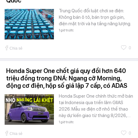
Quốc
Trung Quốc đổi luật chơi xe điện:
Không bán ô tô, bán trọn gói pin,
điện mặt trời và hạ tầng năng lượng.
1 giờ trước
0
Chia sẻ
Honda Super One chốt giá quy đổi hơn 640
triệu đồng trong ĐNÁ: Ngang cỡ Morning,
động cơ điện, hộp số giả lập 7 cấp, có ADAS
Honda Super One chính thức mở bán
tại Indonesia qua triển lãm GIIAS
2026. Mẫu xe điện cỡ nhỏ thể thao
này dự kiến giao từ tháng 8/2026,…
1 giờ trước
0
Chia sẻ