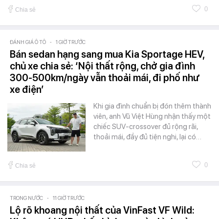
0
Chia sẻ
ĐÁNH GIÁ Ô TÔ
-
1 GIỜ TRƯỚC
Bán sedan hạng sang mua Kia Sportage HEV,
chủ xe chia sẻ: ‘Nội thất rộng, chở gia đình
300-500km/ngày vẫn thoải mái, đi phố như
xe điện’
Khi gia đình chuẩn bị đón thêm thành
viên, anh Vũ Việt Hùng nhận thấy một
chiếc SUV-crossover đủ rộng rãi,
thoải mái, đầy đủ tiện nghi, lại có…
0
Chia sẻ
TRONG NƯỚC
-
11 GIỜ TRƯỚC
Lộ rõ khoang nội thất của VinFast VF Wild: