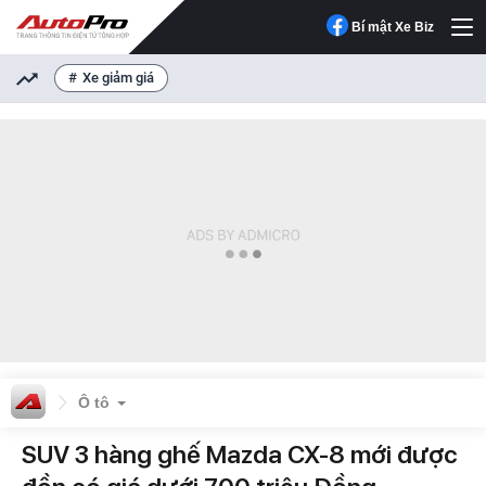
Bí mật Xe Biz
Xe giảm giá
Ô tô
SUV 3 hàng ghế Mazda CX-8 mới được