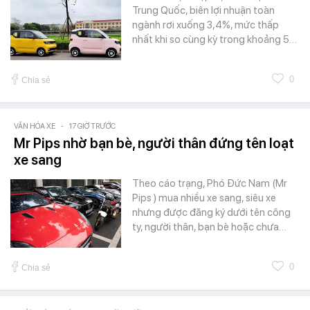
Trung Quốc, biên lợi nhuận toàn
ngành rơi xuống 3,4%, mức thấp
nhất khi so cùng kỳ trong khoảng 5…
0
Chia sẻ
VĂN HÓA XE
-
17 GIỜ TRƯỚC
Mr Pips nhờ bạn bè, người thân đứng tên loạt
xe sang
Theo cáo trạng, Phó Đức Nam (Mr
Pips ) mua nhiều xe sang, siêu xe
nhưng được đăng ký dưới tên công
ty, người thân, bạn bè hoặc chưa…
0
Chia sẻ