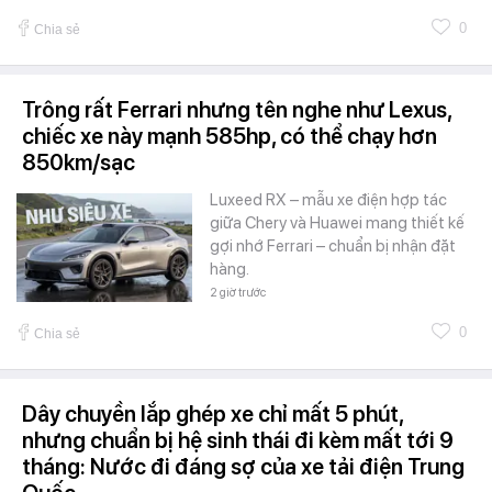
0
Chia sẻ
Trông rất Ferrari nhưng tên nghe như Lexus,
chiếc xe này mạnh 585hp, có thể chạy hơn
850km/sạc
Luxeed RX – mẫu xe điện hợp tác
giữa Chery và Huawei mang thiết kế
gợi nhớ Ferrari – chuẩn bị nhận đặt
hàng.
2 giờ trước
0
Chia sẻ
Dây chuyền lắp ghép xe chỉ mất 5 phút,
nhưng chuẩn bị hệ sinh thái đi kèm mất tới 9
tháng: Nước đi đáng sợ của xe tải điện Trung