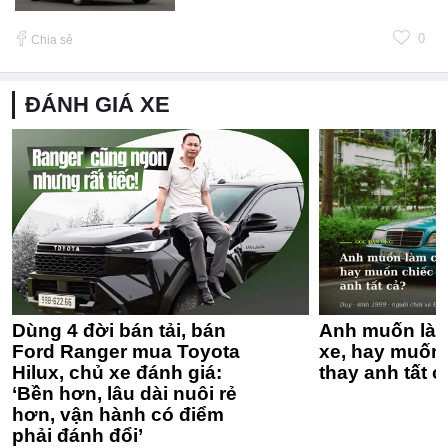
0
Chia sẻ
ĐÁNH GIÁ XE
Dùng 4 đời bán tải, bán
Anh muốn làm
Ford Ranger mua Toyota
xe, hay muốn 
Hilux, chủ xe đánh giá:
thay anh tất c
‘Bền hơn, lâu dài nuôi rẻ
hơn, vận hành có điểm
phải đánh đổi’