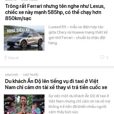
Trông rất Ferrari nhưng tên nghe như Lexus,
chiếc xe này mạnh 585hp, có thể chạy hơn
850km/sạc
Luxeed RX – mẫu xe điện hợp tác
giữa Chery và Huawei mang thiết kế
gợi nhớ Ferrari – chuẩn bị nhận đặt
hàng.
0
Chia sẻ
XEM CHƠI
-
1 GIỜ TRƯỚC
Du khách Ấn Độ lên tiếng vụ đi taxi ở Việt
Nam chỉ cảm ơn tài xế thay vì trả tiền cuốc xe
Sự việc một du khách Ấn Độ đi taxi ở
Việt Nam nhưng chỉ cảm ơn tài xế mà
không trả tiền đã khiến nhiều người
cảm thấy bức xúc.