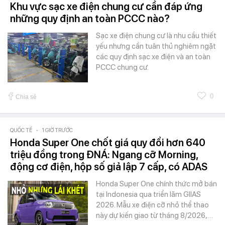
Khu vực sạc xe điện chung cư cần đáp ứng
những quy định an toàn PCCC nào?
Sạc xe điện chung cư là nhu cầu thiết
yếu nhưng cần tuân thủ nghiêm ngặt
các quy định sạc xe điện và an toàn
PCCC chung cư.
0
Chia sẻ
QUỐC TẾ
-
1 GIỜ TRƯỚC
Honda Super One chốt giá quy đổi hơn 640
triệu đồng trong ĐNÁ: Ngang cỡ Morning,
động cơ điện, hộp số giả lập 7 cấp, có ADAS
Honda Super One chính thức mở bán
tại Indonesia qua triển lãm GIIAS
2026. Mẫu xe điện cỡ nhỏ thể thao
này dự kiến giao từ tháng 8/2026,…