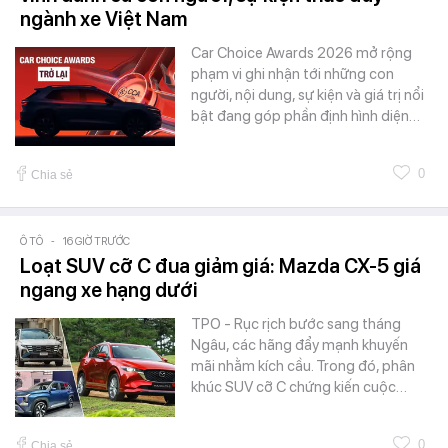
ngành xe Việt Nam
Car Choice Awards 2026 mở rộng
phạm vi ghi nhận tới những con
người, nội dung, sự kiện và giá trị nổi
bật đang góp phần định hình diện…
0
Chia sẻ
Ô TÔ
-
16 GIỜ TRƯỚC
Loạt SUV cỡ C đua giảm giá: Mazda CX-5 giá
ngang xe hạng dưới
TPO - Rục rịch bước sang tháng
Ngâu, các hãng đẩy mạnh khuyến
mãi nhằm kích cầu. Trong đó, phân
khúc SUV cỡ C chứng kiến cuộc…
0
Chia sẻ