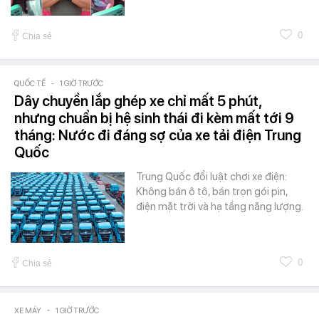
0
Chia sẻ
QUỐC TẾ
-
1 GIỜ TRƯỚC
Dây chuyền lắp ghép xe chỉ mất 5 phút,
nhưng chuẩn bị hệ sinh thái đi kèm mất tới 9
tháng: Nước đi đáng sợ của xe tải điện Trung
Quốc
Trung Quốc đổi luật chơi xe điện:
Không bán ô tô, bán trọn gói pin,
điện mặt trời và hạ tầng năng lượng.
0
Chia sẻ
XE MÁY
-
1 GIỜ TRƯỚC