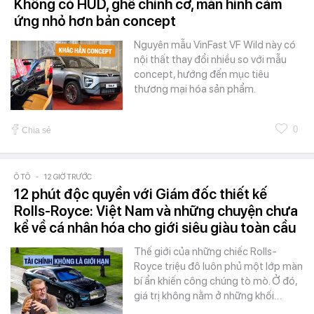
Không có HUD, ghế chỉnh cơ, màn hình cảm
ứng nhỏ hơn bản concept
Nguyên mẫu VinFast VF Wild này có
nội thất thay đổi nhiều so với mẫu
concept, hướng đến mục tiêu
thương mại hóa sản phẩm.
0
Chia sẻ
Ô TÔ
-
12 GIỜ TRƯỚC
12 phút độc quyền với Giám đốc thiết kế
Rolls-Royce: Việt Nam và những chuyện chưa
kể về cá nhân hóa cho giới siêu giàu toàn cầu
Thế giới của những chiếc Rolls-
Royce triệu đô luôn phủ một lớp màn
bí ẩn khiến công chúng tò mò. Ở đó,
giá trị không nằm ở những khối…