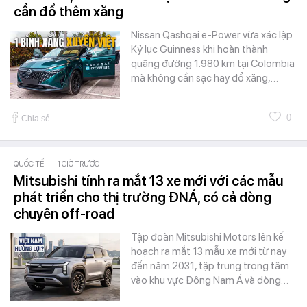
cần đổ thêm xăng
Nissan Qashqai e-Power vừa xác lập
Kỷ lục Guinness khi hoàn thành
quãng đường 1.980 km tại Colombia
mà không cần sạc hay đổ xăng,…
0
Chia sẻ
QUỐC TẾ
-
1 GIỜ TRƯỚC
Mitsubishi tính ra mắt 13 xe mới với các mẫu
phát triển cho thị trường ĐNÁ, có cả dòng
chuyên off-road
Tập đoàn Mitsubishi Motors lên kế
hoạch ra mắt 13 mẫu xe mới từ nay
đến năm 2031, tập trung trọng tâm
vào khu vực Đông Nam Á và dòng…