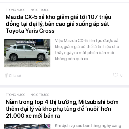
TRONG NƯỚC
-
4 GIỜ TRƯỚC
Mazda CX-5 xả kho giảm giá tới 107 triệu
đồng tại đại lý, bản cao giá xuống áp sát
Toyota Yaris Cross
Việc Mazda CX-5 liên tục được xả
kho, giảm giá có thể là tín hiệu cho
thấy ngày ra mắt phiên bản mới
không còn quá xa.
0
Chia sẻ
TRONG NƯỚC
-
4 GIỜ TRƯỚC
Nằm trong top 4 thị trường, Mitsubishi bơm
thêm đại lý và kho phụ tùng để ‘nuôi’ hơn
21.000 xe mới bán ra
Khi dịch vụ sau bán hàng ngày càng