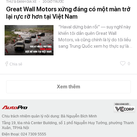
THỬ & ĐÁNH GIÁ XE
-
20 GIỜ TRƯỚC
Great Wall Motors xứng đáng có một màn trở
lại rực rỡ hơn tại Việt Nam
“Haval dừng bán rồi” — suy nghĩ này
khiến tôi dần quên Great Wall
Motors, và cũng chính là lý do tôi liều
sang Trung Quốc xem họ thực sự là…
0
Chia sẻ
Xem thêm
Chịu trách nhiệm quản lý nội dung: Bà Nguyễn Bích Minh
Tầng 19, tòa nhà Center Building, số 1 phố Nguyễn Huy Tưởng, phường Thanh
Xuân, TP.Hà Nội
Điện thoại: 024 7309 5555