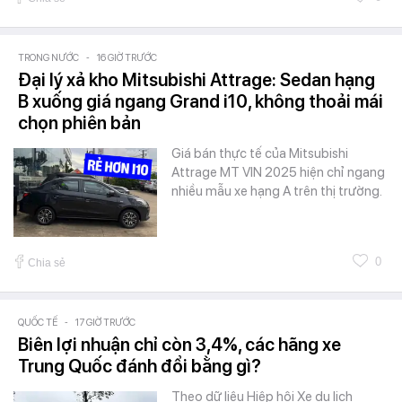
TRONG NƯỚC
-
16 GIỜ TRƯỚC
Đại lý xả kho Mitsubishi Attrage: Sedan hạng
B xuống giá ngang Grand i10, không thoải mái
chọn phiên bản
Giá bán thực tế của Mitsubishi
Attrage MT VIN 2025 hiện chỉ ngang
nhiều mẫu xe hạng A trên thị trường.
0
Chia sẻ
QUỐC TẾ
-
17 GIỜ TRƯỚC
Biên lợi nhuận chỉ còn 3,4%, các hãng xe
Trung Quốc đánh đổi bằng gì?
Theo dữ liệu Hiệp hội Xe du lịch