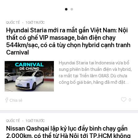
QUỐC TẾ
-
1 GIỜ TRƯỚC
Hyundai Staria mới ra mắt gần Việt Nam: Nội
thất có ghế VIP massage, bản điện chạy
544km/sạc, có cả tùy chọn hybrid cạnh tranh
Carnival
Hyundai Staria tại Indonesia vừa bổ
sung phiên bản thuần điện và hybrid,
ra mắt tại Triển lãm GIIAS. Dù chưa
công bố giá bán, hãng đã mở đặt…
0
Chia sẻ
QUỐC TẾ
-
1 GIỜ TRƯỚC
Nissan Qashqai lập kỷ lục đầy bình chạy gần
2.000km, có thể từ Hà Nội tới TP.HCM không