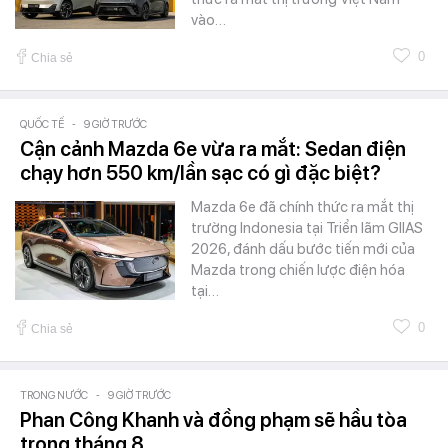
vào…
0
Chia sẻ
QUỐC TẾ
-
9 GIỜ TRƯỚC
Cận cảnh Mazda 6e vừa ra mắt: Sedan điện
chạy hơn 550 km/lần sạc có gì đặc biệt?
Mazda 6e đã chính thức ra mắt thị
trường Indonesia tại Triển lãm GIIAS
2026, đánh dấu bước tiến mới của
Mazda trong chiến lược điện hóa
tại…
0
Chia sẻ
TRONG NƯỚC
-
9 GIỜ TRƯỚC
Phan Công Khanh và đồng phạm sẽ hầu tòa
trong tháng 8