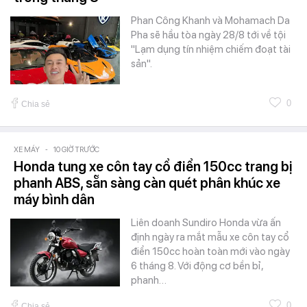
Phan Công Khanh và Mohamach Da
Pha sẽ hầu tòa ngày 28/8 tới về tội
"Lạm dụng tín nhiệm chiếm đoạt tài
sản".
0
Chia sẻ
XE MÁY
-
10 GIỜ TRƯỚC
Honda tung xe côn tay cổ điển 150cc trang bị
phanh ABS, sẵn sàng càn quét phân khúc xe
máy bình dân
Liên doanh Sundiro Honda vừa ấn
định ngày ra mắt mẫu xe côn tay cổ
điển 150cc hoàn toàn mới vào ngày
6 tháng 8. Với động cơ bền bỉ,
phanh…
0
Chia sẻ