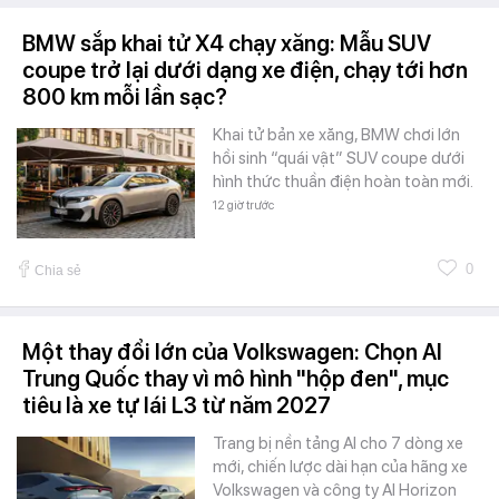
BMW sắp khai tử X4 chạy xăng: Mẫu SUV
coupe trở lại dưới dạng xe điện, chạy tới hơn
800 km mỗi lần sạc?
Khai tử bản xe xăng, BMW chơi lớn
hồi sinh “quái vật” SUV coupe dưới
hình thức thuần điện hoàn toàn mới.
12 giờ trước
0
Chia sẻ
Một thay đổi lớn của Volkswagen: Chọn AI
Trung Quốc thay vì mô hình "hộp đen", mục
tiêu là xe tự lái L3 từ năm 2027
Trang bị nền tảng AI cho 7 dòng xe
mới, chiến lược dài hạn của hãng xe
Volkswagen và công ty AI Horizon