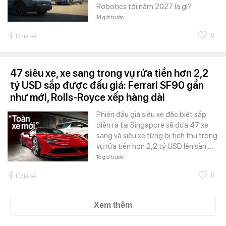
Robotics tới năm 2027 là gì?
14 giờ trước
0
Chia sẻ
47 siêu xe, xe sang trong vụ rửa tiền hơn 2,2
tỷ USD sắp được đấu giá: Ferrari SF90 gần
như mới, Rolls-Royce xếp hàng dài
Phiên đấu giá siêu xe đặc biệt sắp
diễn ra tại Singapore sẽ đưa 47 xe
sang và siêu xe từng bị tịch thu trong
vụ rửa tiền hơn 2,2 tỷ USD lên sàn.…
16 giờ trước
0
Chia sẻ
Xem thêm