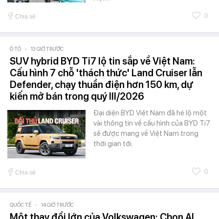
0
Chia sẻ
Ô TÔ
-
13 GIỜ TRƯỚC
SUV hybrid BYD Ti7 lộ tin sắp về Việt Nam:
Cấu hình 7 chỗ 'thách thức' Land Cruiser lẫn
Defender, chạy thuần điện hơn 150 km, dự
kiến mở bán trong quý III/2026
Đại diện BYD Việt Nam đã hé lộ một
vài thông tin về cấu hình của BYD Ti7
sẽ được mang về Việt Nam trong
thời gian tới.
0
Chia sẻ
QUỐC TẾ
-
14 GIỜ TRƯỚC
Một thay đổi lớn của Volkswagen: Chọn AI