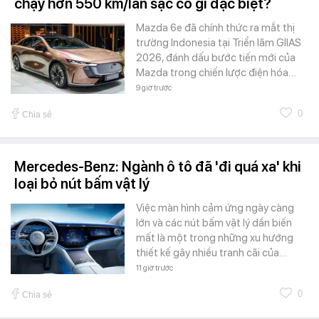
chạy hơn 550 km/lần sạc có gì đặc biệt?
Mazda 6e đã chính thức ra mắt thị
trường Indonesia tại Triển lãm GIIAS
2026, đánh dấu bước tiến mới của
Mazda trong chiến lược điện hóa…
9 giờ trước
0
Chia sẻ
Mercedes-Benz: Ngành ô tô đã 'đi quá xa' khi
loại bỏ nút bấm vật lý
Việc màn hình cảm ứng ngày càng
lớn và các nút bấm vật lý dần biến
mất là một trong những xu hướng
thiết kế gây nhiều tranh cãi của…
11 giờ trước
0
Chia sẻ