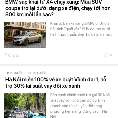
BMW sắp khai tử X4 chạy xăng: Mẫu SUV
coupe trở lại dưới dạng xe điện, chạy tới hơn
800 km mỗi lần sạc?
Khai tử bản xe xăng, BMW chơi lớn
hồi sinh “quái vật” SUV coupe dưới
hình thức thuần điện hoàn toàn mới.
0
Chia sẻ
TRONG NƯỚC
-
13 GIỜ TRƯỚC
Hà Nội miễn 100% vé xe buýt Vành đai 1, hỗ
trợ 30% lãi suất vay đổi xe xanh
Bên cạnh chính sách trợ giá 30% lãi
suất vay vốn cho các đơn vị kinh
doanh vận tải chuyển đổi sang
phương tiện năng lượng sạch, Hà
Nội…