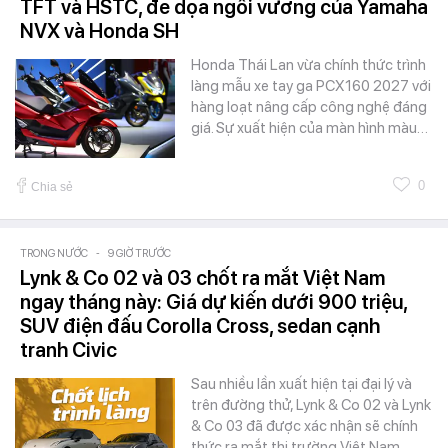
TFT và HSTC, đe dọa ngôi vương của Yamaha
NVX và Honda SH
Honda Thái Lan vừa chính thức trình
làng mẫu xe tay ga PCX160 2027 với
hàng loạt nâng cấp công nghệ đáng
giá. Sự xuất hiện của màn hình màu…
0
Chia sẻ
TRONG NƯỚC
-
9 GIỜ TRƯỚC
Lynk & Co 02 và 03 chốt ra mắt Việt Nam
ngay tháng này: Giá dự kiến dưới 900 triệu,
SUV điện đấu Corolla Cross, sedan cạnh
tranh Civic
Sau nhiều lần xuất hiện tại đại lý và
trên đường thử, Lynk & Co 02 và Lynk
& Co 03 đã được xác nhận sẽ chính
thức ra mắt thị trường Việt Nam