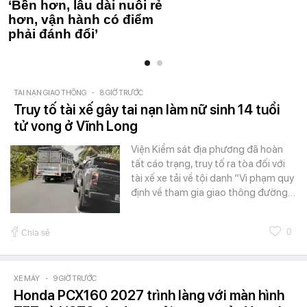
‘Bền hơn, lâu dài nuôi rẻ
hơn, vận hành có điểm
phải đánh đổi’
TAI NẠN GIAO THÔNG
-
8 GIỜ TRƯỚC
Truy tố tài xế gây tai nạn làm nữ sinh 14 tuổi
tử vong ở Vĩnh Long
Viện Kiểm sát địa phương đã hoàn
tất cáo trạng, truy tố ra tòa đối với
tài xế xe tải về tội danh “Vi phạm quy
định về tham gia giao thông đường…
0
Chia sẻ
XE MÁY
-
9 GIỜ TRƯỚC
Honda PCX160 2027 trình làng với màn hình