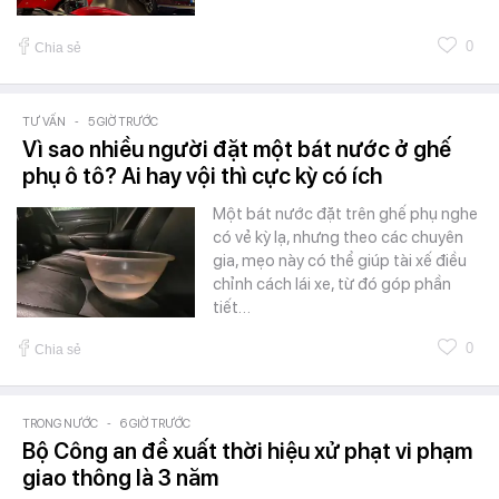
0
Chia sẻ
TƯ VẤN
-
5 GIỜ TRƯỚC
Vì sao nhiều người đặt một bát nước ở ghế
phụ ô tô? Ai hay vội thì cực kỳ có ích
Một bát nước đặt trên ghế phụ nghe
có vẻ kỳ lạ, nhưng theo các chuyên
gia, mẹo này có thể giúp tài xế điều
chỉnh cách lái xe, từ đó góp phần
tiết…
0
Chia sẻ
TRONG NƯỚC
-
6 GIỜ TRƯỚC
Bộ Công an đề xuất thời hiệu xử phạt vi phạm
giao thông là 3 năm