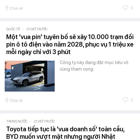
0
Chia sẻ
QUỐC TẾ
-
21 GIỜ TRƯỚC
Một 'vua pin' tuyên bố sẽ xây 10.000 trạm đổi
pin ô tô điện vào năm 2028, phục vụ 1 triệu xe
mỗi ngày chỉ với 3 phút
Công ty này đang đặt mục tiêu vô
cùng tham vọng.
0
Chia sẻ
TRONG NƯỚC
-
21 GIỜ TRƯỚC
Toyota tiếp tục là 'vua doanh số' toàn cầu,
BYD muốn vượt mặt nhưng người Nhật