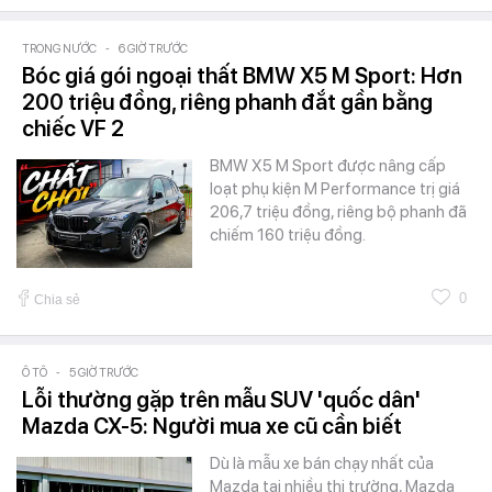
TRONG NƯỚC
-
6 GIỜ TRƯỚC
Bóc giá gói ngoại thất BMW X5 M Sport: Hơn
200 triệu đồng, riêng phanh đắt gần bằng
chiếc VF 2
BMW X5 M Sport được nâng cấp
loạt phụ kiện M Performance trị giá
206,7 triệu đồng, riêng bộ phanh đã
chiếm 160 triệu đồng.
0
Chia sẻ
Ô TÔ
-
5 GIỜ TRƯỚC
Lỗi thường gặp trên mẫu SUV 'quốc dân'
Mazda CX-5: Người mua xe cũ cần biết
Dù là mẫu xe bán chạy nhất của
Mazda tại nhiều thị trường, Mazda