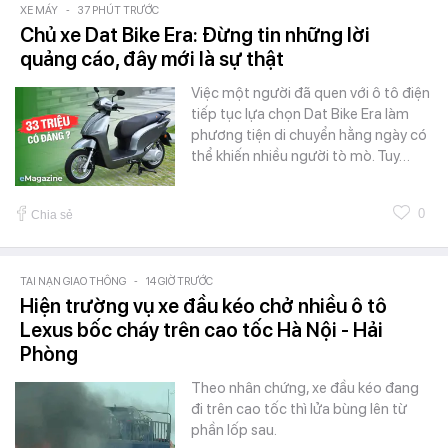
XE MÁY
-
37 PHÚT TRƯỚC
Chủ xe Dat Bike Era: Đừng tin những lời
quảng cáo, đây mới là sự thật
Việc một người đã quen với ô tô điện
tiếp tục lựa chọn Dat Bike Era làm
phương tiện di chuyển hằng ngày có
thể khiến nhiều người tò mò. Tuy…
0
Chia sẻ
TAI NẠN GIAO THÔNG
-
14 GIỜ TRƯỚC
Hiện trường vụ xe đầu kéo chở nhiều ô tô
Lexus bốc cháy trên cao tốc Hà Nội - Hải
Phòng
Theo nhân chứng, xe đầu kéo đang
đi trên cao tốc thì lửa bùng lên từ
phần lốp sau.