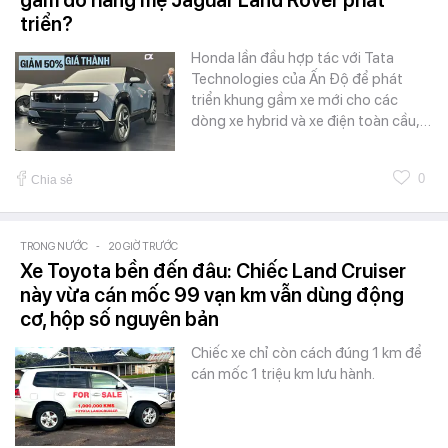
gầm do hãng mẹ Jaguar Land Rover phát
triển?
Honda lần đầu hợp tác với Tata
Technologies của Ấn Độ để phát
triển khung gầm xe mới cho các
dòng xe hybrid và xe điện toàn cầu,…
0
Chia sẻ
TRONG NƯỚC
-
20 GIỜ TRƯỚC
Xe Toyota bền đến đâu: Chiếc Land Cruiser
này vừa cán mốc 99 vạn km vẫn dùng động
cơ, hộp số nguyên bản
Chiếc xe chỉ còn cách đúng 1 km để
cán mốc 1 triệu km lưu hành.