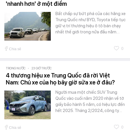
'nhanh hơn' ở một điểm
Bất chấp sự bứt phá của các hãng xe
Trung Quốc như BYD, Toyota tiếp tục
giữ vị trí thương hiệu ô tô bán chạy
nhất thế giới trong nửa đầu năm…
0
Chia sẻ
TRONG NƯỚC
-
23 GIỜ TRƯỚC
4 thương hiệu xe Trung Quốc đã rời Việt
Nam: Chủ xe của họ bây giờ sửa xe ở đâu?
Người mua một chiếc SUV Trung
Quốc vào cuối năm 2020 nhận về tờ
giấy bảo hành 5 năm, có hiệu lực đến
hết 2025. Tháng 2/2024, công ty…
0
Chia sẻ