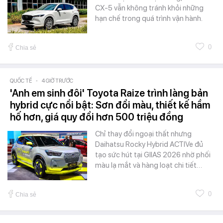
CX-5 vẫn không tránh khỏi những
hạn chế trong quá trình vận hành.
0
Chia sẻ
QUỐC TẾ
-
4 GIỜ TRƯỚC
'Anh em sinh đôi' Toyota Raize trình làng bản
hybrid cực nổi bật: Sơn đổi màu, thiết kế hầm
hố hơn, giá quy đổi hơn 500 triệu đồng
Chỉ thay đổi ngoại thất nhưng
Daihatsu Rocky Hybrid ACTIVe đủ
tạo sức hút tại GIIAS 2026 nhờ phối
màu lạ mắt và hàng loạt chi tiết…
0
Chia sẻ