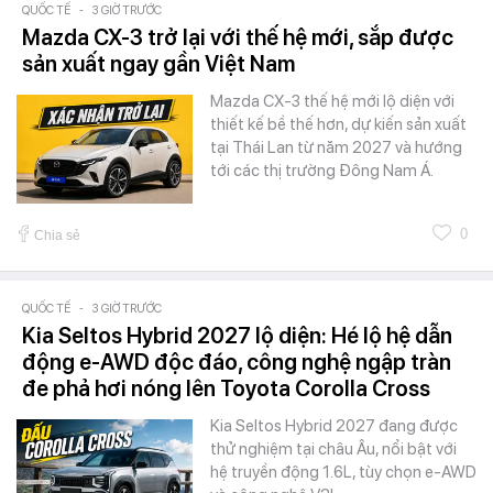
QUỐC TẾ
-
3 GIỜ TRƯỚC
Mazda CX-3 trở lại với thế hệ mới, sắp được
sản xuất ngay gần Việt Nam
Mazda CX-3 thế hệ mới lộ diện với
thiết kế bề thế hơn, dự kiến sản xuất
tại Thái Lan từ năm 2027 và hướng
tới các thị trường Đông Nam Á.
0
Chia sẻ
QUỐC TẾ
-
3 GIỜ TRƯỚC
Kia Seltos Hybrid 2027 lộ diện: Hé lộ hệ dẫn
động e-AWD độc đáo, công nghệ ngập tràn
đe phả hơi nóng lên Toyota Corolla Cross
Kia Seltos Hybrid 2027 đang được
thử nghiệm tại châu Âu, nổi bật với
hệ truyền động 1.6L, tùy chọn e-AWD