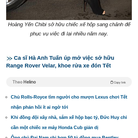
Hoàng Yến Chibi sở hữu chiếc xế hộp sang chảnh để
phục vụ việc đi lại nhiều năm nay.
Ca sĩ Hà Anh Tuấn úp mở việc sở hữu
Range Rover Velar, khoe rửa xe đón Tết
Theo
Helino
Copy link
Chủ Rolls-Royce tìm người cho mượn Lexus chơi Tết
nhận phản hồi ít ai ngờ tới
Khi đồng đội xây nhà, sắm xế hộp bạc tỷ, Đức Huy chỉ
cần một chiếc xe máy Honda Cub giản dị
Ông chủ Đại Nam chi hơn 50 tỷ đồng mua Bentley