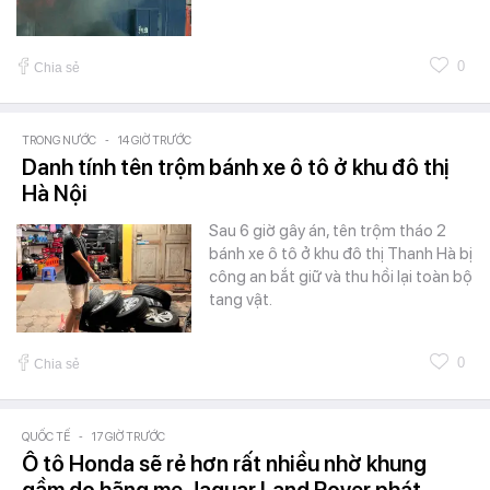
0
Chia sẻ
TRONG NƯỚC
-
14 GIỜ TRƯỚC
Danh tính tên trộm bánh xe ô tô ở khu đô thị
Hà Nội
Sau 6 giờ gây án, tên trộm tháo 2
bánh xe ô tô ở khu đô thị Thanh Hà bị
công an bắt giữ và thu hồi lại toàn bộ
tang vật.
0
Chia sẻ
QUỐC TẾ
-
17 GIỜ TRƯỚC
Ô tô Honda sẽ rẻ hơn rất nhiều nhờ khung