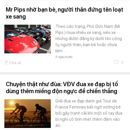
Mr Pips nhờ bạn bè, người thân đứng tên loạt
xe sang
Theo cáo trạng, Phó Đức Nam (Mr
Pips ) mua nhiều xe sang, siêu xe
nhưng được đăng ký dưới tên công
ty, người thân, bạn bè hoặc chưa
làm…
3 ngày trước
0
Chia sẻ
Chuyện thật như đùa: VĐV đua xe đạp bị tố
dùng thêm miếng độn ngực để chiến thắng
Giải đua xe đạp danh giá Tour de
France Femmes bất ngờ vướng bê
bối gây tranh cãi khi một số tay đua
bị nghi cố tình nhét thêm đệm vào
áo…