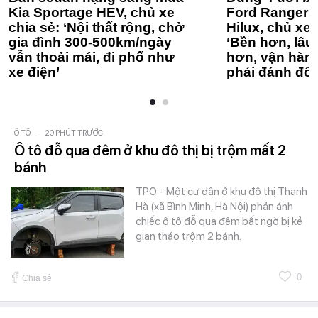
Kia Sportage HEV, chủ xe
Ford Ranger 
chia sẻ: ‘Nội thất rộng, chở
Hilux, chủ xe 
gia đình 300-500km/ngày
‘Bền hơn, lâu 
vẫn thoải mái, đi phố như
hơn, vận hàn
xe điện’
phải đánh đổi
Ô TÔ
-
20 PHÚT TRƯỚC
Ô tô đỗ qua đêm ở khu đô thị bị trộm mất 2
bánh
TPO - Một cư dân ở khu đô thị Thanh
Hà (xã Bình Minh, Hà Nội) phản ánh
chiếc ô tô đỗ qua đêm bất ngờ bị kẻ
gian tháo trộm 2 bánh.
0
Chia sẻ