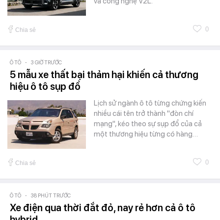
và công nghệ V2L.
0
Chia sẻ
Ô TÔ
-
3 GIỜ TRƯỚC
5 mẫu xe thất bại thảm hại khiến cả thương
hiệu ô tô sụp đổ
Lịch sử ngành ô tô từng chứng kiến
nhiều cái tên trở thành "đòn chí
mạng", kéo theo sự sụp đổ của cả
một thương hiệu từng có hàng…
0
Chia sẻ
Ô TÔ
-
38 PHÚT TRƯỚC
Xe điện qua thời đắt đỏ, nay rẻ hơn cả ô tô
hybrid