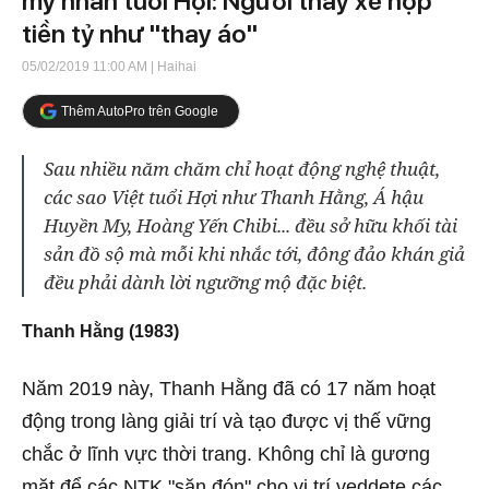
mỹ nhân tuổi Hợi: Người thay xế hộp
tiền tỷ như "thay áo"
05/02/2019 11:00 AM
| Haihai
Thêm AutoPro trên Google
Sau nhiều năm chăm chỉ hoạt động nghệ thuật,
các sao Việt tuổi Hợi như Thanh Hằng, Á hậu
Huyền My, Hoàng Yến Chibi... đều sở hữu khối tài
sản đồ sộ mà mỗi khi nhắc tới, đông đảo khán giả
đều phải dành lời ngưỡng mộ đặc biệt.
Thanh Hằng (1983)
Năm 2019 này, Thanh Hằng đã có 17 năm hoạt
động trong làng giải trí và tạo được vị thế vững
chắc ở lĩnh vực thời trang. Không chỉ là gương
mặt để các NTK "săn đón" cho vị trí veddete các