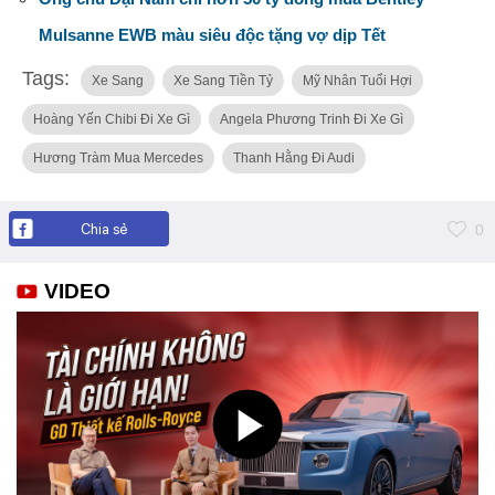
Mulsanne EWB màu siêu độc tặng vợ dịp Tết
Tags:
Xe Sang
Xe Sang Tiền Tỷ
Mỹ Nhân Tuổi Hợi
Hoàng Yến Chibi Đi Xe Gì
Angela Phương Trinh Đi Xe Gì
Hương Tràm Mua Mercedes
Thanh Hằng Đi Audi
Chia sẻ
0
VIDEO