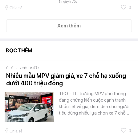
3 ngày trước
0
Chia sẻ
Xem thêm
ĐỌC THÊM
Ô TÔ
-
7 GIỜ TRƯỚC
Nhiều mẫu MPV giảm giá, xe 7 chỗ hạ xuống
dưới 400 triệu đồng
TPO - Thị trường MPV phổ thông
đang chứng kiến cuộc cạnh tranh
khốc liệt về giá, đem đến cho người
tiêu dùng nhiều lựa chọn xe 7 chỗ…
0
Chia sẻ