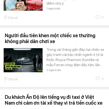
điểm chú ý.
1 ngày trước
0
Chia sẻ
Người đầu tiên khen một chiếc xe thường
không phải dân chơi xe
Trong vài tháng gần đây, hai chiếc xe
gây tranh cãi bậc nhất ngành ô tô là
Rolls-Royce Phantom Scintilla và
mẫu Ferrari chạy điện đầu tiên, lần…
2 ngày trước
0
Chia sẻ
Du khách Ấn Độ lên tiếng vụ đi taxi ở Việt
Nam chỉ cảm ơn tài xế thay vì trả tiền cuốc xe