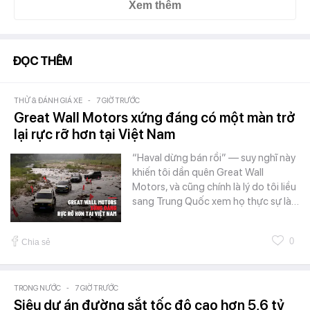
Xem thêm
ĐỌC THÊM
THỬ & ĐÁNH GIÁ XE
-
7 GIỜ TRƯỚC
Great Wall Motors xứng đáng có một màn trở
lại rực rỡ hơn tại Việt Nam
“Haval dừng bán rồi” — suy nghĩ này
khiến tôi dần quên Great Wall
Motors, và cũng chính là lý do tôi liều
sang Trung Quốc xem họ thực sự là…
0
Chia sẻ
TRONG NƯỚC
-
7 GIỜ TRƯỚC
Siêu dự án đường sắt tốc độ cao hơn 5,6 tỷ