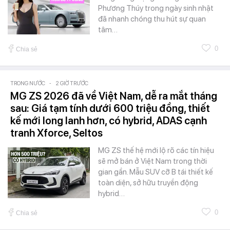
Phương Thúy trong ngày sinh nhật
đã nhanh chóng thu hút sự quan
tâm…
0
Chia sẻ
TRONG NƯỚC
-
2 GIỜ TRƯỚC
MG ZS 2026 đã về Việt Nam, dễ ra mắt tháng
sau: Giá tạm tính dưới 600 triệu đồng, thiết
kế mới long lanh hơn, có hybrid, ADAS cạnh
tranh Xforce, Seltos
MG ZS thế hệ mới lộ rõ các tín hiệu
sẽ mở bán ở Việt Nam trong thời
gian gần. Mẫu SUV cỡ B tái thiết kế
toàn diện, sở hữu truyền động
hybrid…
0
Chia sẻ