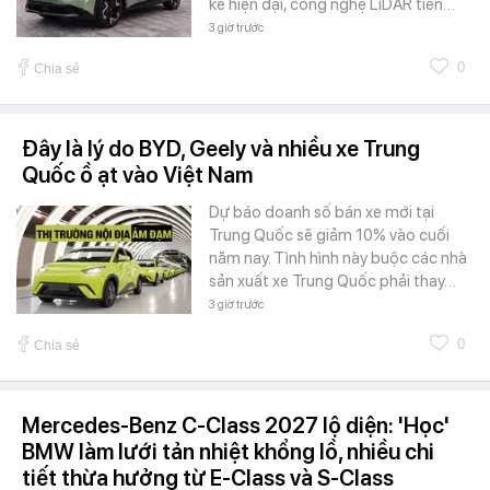
kế hiện đại, công nghệ LiDAR tiên…
3 giờ trước
0
Chia sẻ
Đây là lý do BYD, Geely và nhiều xe Trung
Quốc ồ ạt vào Việt Nam
Dự báo doanh số bán xe mới tại
Trung Quốc sẽ giảm 10% vào cuối
năm nay. Tình hình này buộc các nhà
sản xuất xe Trung Quốc phải thay…
3 giờ trước
0
Chia sẻ
Mercedes-Benz C-Class 2027 lộ diện: 'Học'
BMW làm lưới tản nhiệt khổng lồ, nhiều chi
tiết thừa hưởng từ E-Class và S-Class