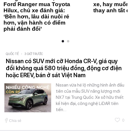
Ford Ranger mua Toyota
xe, hay muốn 
Hilux, chủ xe đánh giá:
thay anh tất c
‘Bền hơn, lâu dài nuôi rẻ
hơn, vận hành có điểm
phải đánh đổi’
QUỐC TẾ
-
3 GIỜ TRƯỚC
Nissan có SUV mới cỡ Honda CR-V, giá quy
đổi không quá 580 triệu đồng, động cơ điện
hoặc EREV, bán ở sát Việt Nam
Nissan vừa hé lộ những hình ảnh đầu
tiên của mẫu SUV năng lượng mới
NX7 tại Trung Quốc. Xe sở hữu thiết
kế hiện đại, công nghệ LiDAR tiên
tiến…
0
Chia sẻ