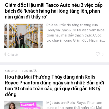
Giám đốc Hậu mãi Tasco Auto nêu 3 việc cấp
bách để ‘khách hàng hài lòng tăng lên, phàn
nàn giảm đi thấy rõ’
Phía sau tốc độ tăng trưởng của
Geely và Lynk & Co tại Việt Nam là bài
toán hậu mãi đầy thách thức. Cuộc
trò chuyện cùng Giám đốc Hậu mãi…
0
Chia sẻ
XEM CHƠI
-
3 GIỜ TRƯỚC
Hoa hậu Mai Phương Thúy đăng ảnh Rolls-
Royce Phantom đúng ngày sinh nhật: Bản giới
hạn 10 chiếc toàn cầu, giá quy đổi gần 68 tỷ
đồng
Một bức ảnh Rolls-Royce Phantom
cùng dòng trạng thái ngắn của Mai