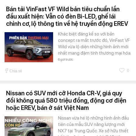
Bán tải VinFast VF Wild bản tiêu chuẩn lần
đầu xuất hiện: Vẫn có đèn Bi-LED, ghế lái
chỉnh cơ, lộ thông tin về hệ truyền động EREV
Khác biệt đáng kể so với bản
concept ra mắt trước đó, VinFast VF
Wild vừa lộ diện những hình ảnh mới
nhất mang đậm tính thương mại hóa.
6 giờ trước
0
Chia sẻ
Nissan có SUV mới cỡ Honda CR-V, giá quy
đổi không quá 580 triệu đồng, động cơ điện
hoặc EREV, bán ở sát Việt Nam
Nissan vừa hé lộ những hình ảnh đầu
tiên của mẫu SUV năng lượng mới
NX7 tại Trung Quốc. Xe sở hữu thiết