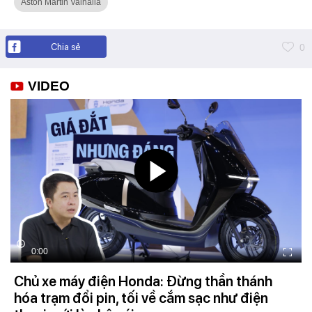
Aston Martin Valhalla
Chia sẻ
0
VIDEO
0:00
Chủ xe máy điện Honda: Đừng thần thánh
hóa trạm đổi pin, tối về cắm sạc như điện