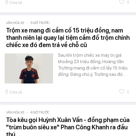
0
Chia sẻ
VĂN HÓA XE
-
5 GIỜ TRƯỚC
Trộm xe mang đi cầm cố 15 triệu đồng, nam
thanh niên lại quay lại tiệm cầm đồ trộm chính
chiếc xe đó đem trả về chỗ cũ
Sau khi trộm chiếc xe máy trị giá
khoảng 23 triệu đồng, Hoàng Văn
Trường mang đi cầm cố lấy 15 triệu
đồng. Đáng chú ý, Trường sau đó…
0
Chia sẻ
VĂN HÓA XE
-
4 GIỜ TRƯỚC
Tòa kêu gọi Huỳnh Xuân Vấn - đồng phạm của
"trùm buôn siêu xe" Phan Công Khanh ra đầu
thú