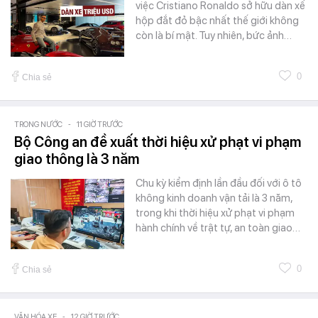
việc Cristiano Ronaldo sở hữu dàn xế
hộp đắt đỏ bậc nhất thế giới không
còn là bí mật. Tuy nhiên, bức ảnh…
0
Chia sẻ
TRONG NƯỚC
-
11 GIỜ TRƯỚC
Bộ Công an đề xuất thời hiệu xử phạt vi phạm
giao thông là 3 năm
Chu kỳ kiểm định lần đầu đối với ô tô
không kinh doanh vận tải là 3 năm,
trong khi thời hiệu xử phạt vi phạm
hành chính về trật tự, an toàn giao…
0
Chia sẻ
VĂN HÓA XE
-
12 GIỜ TRƯỚC