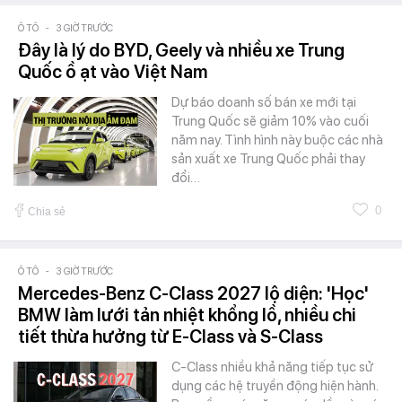
Ô TÔ
-
3 GIỜ TRƯỚC
Đây là lý do BYD, Geely và nhiều xe Trung
Quốc ồ ạt vào Việt Nam
Dự báo doanh số bán xe mới tại
Trung Quốc sẽ giảm 10% vào cuối
năm nay. Tình hình này buộc các nhà
sản xuất xe Trung Quốc phải thay
đổi…
0
Chia sẻ
Ô TÔ
-
3 GIỜ TRƯỚC
Mercedes-Benz C-Class 2027 lộ diện: 'Học'
BMW làm lưới tản nhiệt khổng lồ, nhiều chi
tiết thừa hưởng từ E-Class và S-Class
C-Class nhiều khả năng tiếp tục sử
dụng các hệ truyền động hiện hành.