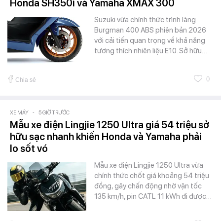
Honda SH350i và Yamaha XMAX 300
Suzuki vừa chính thức trình làng
Burgman 400 ABS phiên bản 2026
với cải tiến quan trọng về khả năng
tương thích nhiên liệu E10. Sở hữu…
0
Chia sẻ
XE MÁY
-
5 GIỜ TRƯỚC
Mẫu xe điện Lingjie 1250 Ultra giá 54 triệu sở
hữu sạc nhanh khiến Honda và Yamaha phải
lo sốt vó
Mẫu xe điện Lingjie 1250 Ultra vừa
chính thức chốt giá khoảng 54 triệu
đồng, gây chấn động nhờ vận tốc
135 km/h, pin CATL 11 kWh đi được…