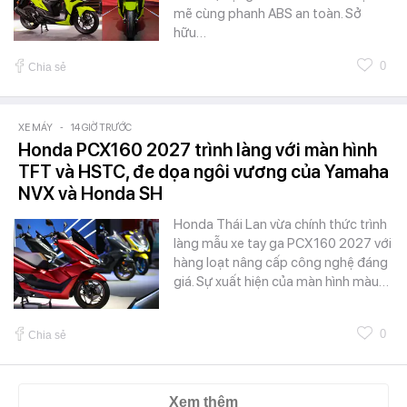
mẽ cùng phanh ABS an toàn. Sở
hữu…
0
Chia sẻ
XE MÁY
-
14 GIỜ TRƯỚC
Honda PCX160 2027 trình làng với màn hình
TFT và HSTC, đe dọa ngôi vương của Yamaha
NVX và Honda SH
Honda Thái Lan vừa chính thức trình
làng mẫu xe tay ga PCX160 2027 với
hàng loạt nâng cấp công nghệ đáng
giá. Sự xuất hiện của màn hình màu…
0
Chia sẻ
Xem thêm