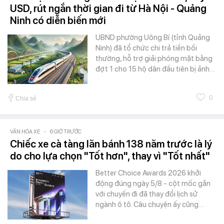
USD, rút ngắn thời gian đi từ Hà Nội - Quảng
Ninh có diễn biến mới
UBND phường Uông Bí (tỉnh Quảng
Ninh) đã tổ chức chi trả tiền bồi
thường, hỗ trợ giải phóng mặt bằng
đợt 1 cho 15 hộ dân đầu tiên bị ảnh…
0
Chia sẻ
VĂN HÓA XE
-
6 GIỜ TRƯỚC
Chiếc xe cà tàng lăn bánh 138 năm trước là lý
do cho lựa chọn "Tốt hơn", thay vì "Tốt nhất"
Better Choice Awards 2026 khởi
động đúng ngày 5/8 - cột mốc gắn
với chuyến đi đã thay đổi lịch sử
ngành ô tô. Câu chuyện ấy cũng…