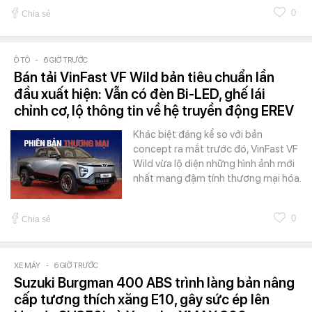
0
Chia sẻ
Ô TÔ
-
6 GIỜ TRƯỚC
Bán tải VinFast VF Wild bản tiêu chuẩn lần
đầu xuất hiện: Vẫn có đèn Bi-LED, ghế lái
chỉnh cơ, lộ thông tin về hệ truyền động EREV
Khác biệt đáng kể so với bản
concept ra mắt trước đó, VinFast VF
Wild vừa lộ diện những hình ảnh mới
nhất mang đậm tính thương mại hóa.
0
Chia sẻ
XE MÁY
-
6 GIỜ TRƯỚC
Suzuki Burgman 400 ABS trình làng bản nâng
cấp tương thích xăng E10, gây sức ép lên