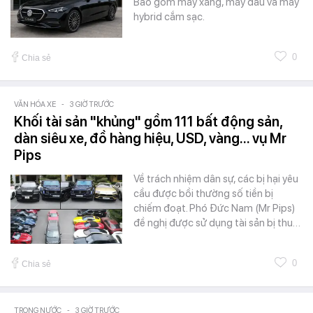
Bao gồm máy xăng, máy dầu và máy
hybrid cắm sạc.
0
Chia sẻ
VĂN HÓA XE
-
3 GIỜ TRƯỚC
Khối tài sản "khủng" gồm 111 bất động sản,
dàn siêu xe, đồ hàng hiệu, USD, vàng... vụ Mr
Pips
Về trách nhiệm dân sự, các bị hại yêu
cầu được bồi thường số tiền bị
chiếm đoạt. Phó Đức Nam (Mr Pips)
đề nghị được sử dụng tài sản bị thu…
0
Chia sẻ
TRONG NƯỚC
-
3 GIỜ TRƯỚC