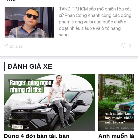
TAND TP.HCM sắp mở phiên tòa xét
xử Phan Công Khanh cùng các đồng
phạm trong vụ bị cáo buộc chiếm
đoạt nhiều siêu xe và ô tô hạng
sang…
0
Chia sẻ
ĐÁNH GIÁ XE
Dùng 4 đời bán tải, bán
Anh muốn làm