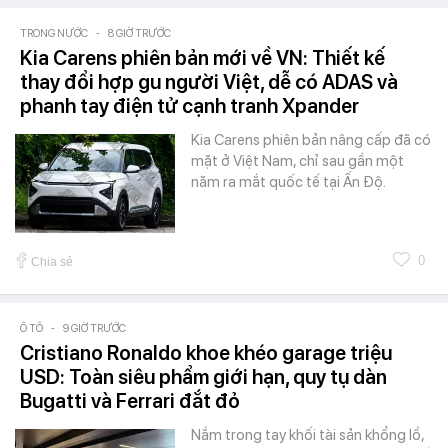
TRONG NƯỚC
-
8 GIỜ TRƯỚC
Kia Carens phiên bản mới về VN: Thiết kế
thay đổi hợp gu người Việt, dễ có ADAS và
phanh tay điện tử cạnh tranh Xpander
Kia Carens phiên bản nâng cấp đã có
mặt ở Việt Nam, chỉ sau gần một
năm ra mắt quốc tế tại Ấn Độ.
0
Chia sẻ
Ô TÔ
-
9 GIỜ TRƯỚC
Cristiano Ronaldo khoe khéo garage triệu
USD: Toàn siêu phẩm giới hạn, quy tụ dàn
Bugatti và Ferrari đắt đỏ
Nắm trong tay khối tài sản khổng lồ,