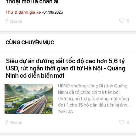
thoại mới là chân ái
Thử & đánh giá xe
-04/08/2026
0
Chia sẻ
CÙNG CHUYÊN MỤC
Siêu dự án đường sắt tốc độ cao hơn 5,6 tỷ
USD, rút ngắn thời gian đi từ Hà Nội - Quảng
Ninh có diễn biến mới
UBND phường Uông Bí (tỉnh Quảng
Ninh) đã tổ chức chi trả tiền bồi
thường, hỗ trợ giải phóng mặt bằng
đợt 1 cho 15 hộ dân đầu tiên bị ảnh…
7 giờ trước
0
Chia sẻ