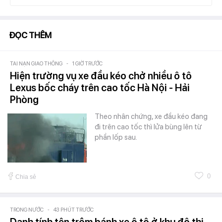
ĐỌC THÊM
TAI NẠN GIAO THÔNG
-
1 GIỜ TRƯỚC
Hiện trường vụ xe đầu kéo chở nhiều ô tô
Lexus bốc cháy trên cao tốc Hà Nội - Hải
Phòng
Theo nhân chứng, xe đầu kéo đang
đi trên cao tốc thì lửa bùng lên từ
phần lốp sau.
0
Chia sẻ
TRONG NƯỚC
-
43 PHÚT TRƯỚC
Danh tính tên trộm bánh xe ô tô ở khu đô thị