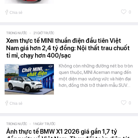
0
Chia sẻ
TRONG NƯỚC
-
21 GIỜ TRƯỚC
Xem thực tế MINI thuần điện đầu tiên Việt
Nam giá hơn 2,4 tỷ đồng: Nội thất trau chuốt
tỉ mỉ, chạy hơn 400/sạc
Không còn những đường nét bo tròn
quen thuộc, MINI Aceman mang đến
một diện mạo vuông vức và hiện đại
hơn, đồng thời trở thành mẫu SUV…
0
Chia sẻ
TRONG NƯỚC
-
1 NGÀY TRƯỚC
Ảnh thực tế BMW X1 2026 giá gần 1,7 tỷ