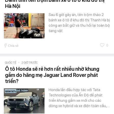
Hà Nội
Sau 6 giờ gây án, tên trộm tháo 2
bánh xe ô tô ở khu đô thị Thanh Hà bị
công an bắt giữ và thu hồi lại toàn bộ
tang vật.
0
Chia sẻ
QUỐC TẾ
-
2 GIỜ TRƯỚC
Ô tô Honda sẽ rẻ hơn rất nhiều nhờ khung
gầm do hãng mẹ Jaguar Land Rover phát
triển?
Honda lần đầu hợp tác với Tata
Technologies của Ấn Độ để phát
triển khung gầm xe mới cho các
dòng xe hybrid và xe điện toàn cầu,…