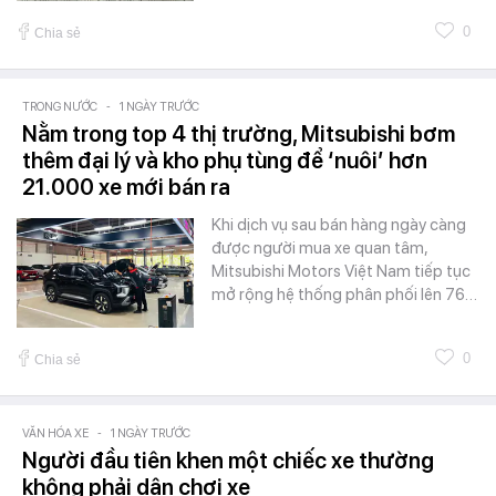
0
Chia sẻ
TRONG NƯỚC
-
1 NGÀY TRƯỚC
Nằm trong top 4 thị trường, Mitsubishi bơm
thêm đại lý và kho phụ tùng để ‘nuôi’ hơn
21.000 xe mới bán ra
Khi dịch vụ sau bán hàng ngày càng
được người mua xe quan tâm,
Mitsubishi Motors Việt Nam tiếp tục
mở rộng hệ thống phân phối lên 76…
0
Chia sẻ
VĂN HÓA XE
-
1 NGÀY TRƯỚC
Người đầu tiên khen một chiếc xe thường
không phải dân chơi xe