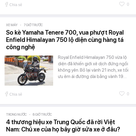
0
Chia sẻ
XE MÁY
-
7 GIỜ TRƯỚC
So kè Yamaha Tenere 700, vua phượt Royal
Enfield Himalayan 750 lộ diện cùng hàng tá
công nghệ
Royal Enfield Himalayan 750 vừa lộ
diện đã khiến giới xê dịch đứng ngồi
không yên. Bỏ lại vành 21 inch, xe tối
ưu êm ái đường dài bằng vành 19…
0
Chia sẻ
TRONG NƯỚC
-
8 GIỜ TRƯỚC
4 thương hiệu xe Trung Quốc đã rời Việt
Nam: Chủ xe của họ bây giờ sửa xe ở đâu?