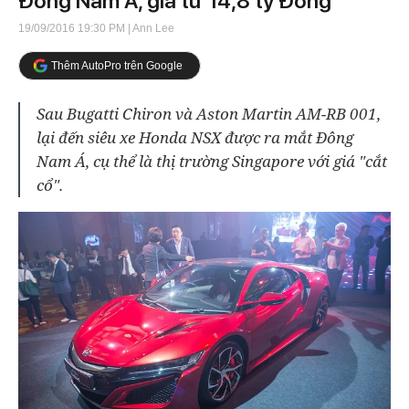
Đông Nam Á, giá từ 14,8 tỷ Đồng
19/09/2016 19:30 PM
| Ann Lee
Thêm AutoPro trên Google
Sau Bugatti Chiron và Aston Martin AM-RB 001,
lại đến siêu xe Honda NSX được ra mắt Đông
Nam Á, cụ thể là thị trường Singapore với giá "cắt
cổ".