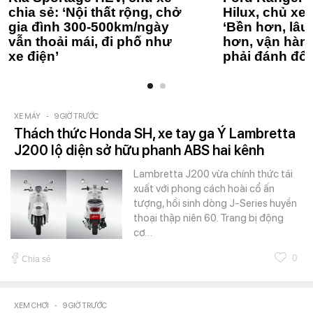
chia sẻ: ‘Nội thất rộng, chở
Hilux, chủ xe 
gia đình 300-500km/ngày
‘Bền hơn, lâu 
vẫn thoải mái, đi phố như
hơn, vận hàn
xe điện’
phải đánh đổi
XE MÁY
-
9 GIỜ TRƯỚC
Thách thức Honda SH, xe tay ga Ý Lambretta
J200 lộ diện sở hữu phanh ABS hai kênh
Lambretta J200 vừa chính thức tái
xuất với phong cách hoài cổ ấn
tượng, hồi sinh dòng J-Series huyền
thoại thập niên 60. Trang bị động
cơ…
0
Chia sẻ
XEM CHƠI
-
9 GIỜ TRƯỚC