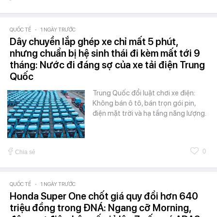
QUỐC TẾ
-
1 NGÀY TRƯỚC
Dây chuyền lắp ghép xe chỉ mất 5 phút,
nhưng chuẩn bị hệ sinh thái đi kèm mất tới 9
tháng: Nước đi đáng sợ của xe tải điện Trung
Quốc
Trung Quốc đổi luật chơi xe điện:
Không bán ô tô, bán trọn gói pin,
điện mặt trời và hạ tầng năng lượng.
0
Chia sẻ
QUỐC TẾ
-
1 NGÀY TRƯỚC
Honda Super One chốt giá quy đổi hơn 640
triệu đồng trong ĐNÁ: Ngang cỡ Morning,