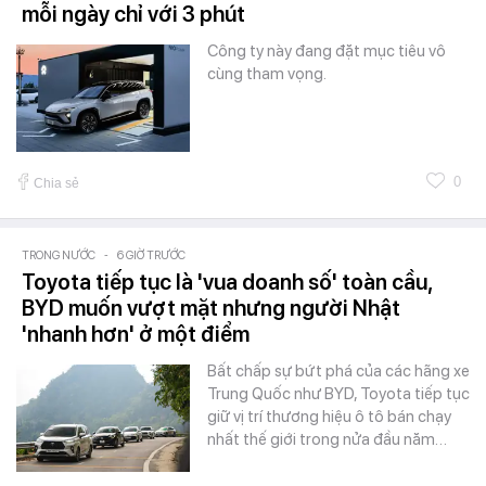
mỗi ngày chỉ với 3 phút
Công ty này đang đặt mục tiêu vô
cùng tham vọng.
0
Chia sẻ
TRONG NƯỚC
-
6 GIỜ TRƯỚC
Toyota tiếp tục là 'vua doanh số' toàn cầu,
BYD muốn vượt mặt nhưng người Nhật
'nhanh hơn' ở một điểm
Bất chấp sự bứt phá của các hãng xe
Trung Quốc như BYD, Toyota tiếp tục
giữ vị trí thương hiệu ô tô bán chạy
nhất thế giới trong nửa đầu năm…