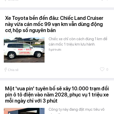
Xe Toyota bền đến đâu: Chiếc Land Cruiser
này vừa cán mốc 99 vạn km vẫn dùng động
cơ, hộp số nguyên bản
Chiếc xe chỉ còn cách đúng 1 km để
cán mốc 1 triệu km lưu hành.
5 giờ trước
0
Chia sẻ
Một 'vua pin' tuyên bố sẽ xây 10.000 trạm đổi
pin ô tô điện vào năm 2028, phục vụ 1 triệu xe
mỗi ngày chỉ với 3 phút
Công ty này đang đặt mục tiêu vô