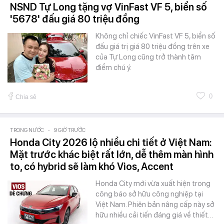
NSND Tự Long tặng vợ VinFast VF 5, biển số
'5678' đấu giá 80 triệu đồng
Không chỉ chiếc VinFast VF 5, biển số
đấu giá trị giá 80 triệu đồng trên xe
của Tự Long cũng trở thành tâm
điểm chú ý.
0
Chia sẻ
TRONG NƯỚC
-
9 GIỜ TRƯỚC
Honda City 2026 lộ nhiều chi tiết ở Việt Nam:
Mặt trước khác biệt rất lớn, dễ thêm màn hình
to, có hybrid sẽ làm khó Vios, Accent
Honda City mới vừa xuất hiện trong
công báo sở hữu công nghiệp tại
Việt Nam. Phiên bản nâng cấp này sở
hữu nhiều cải tiến đáng giá về thiết…