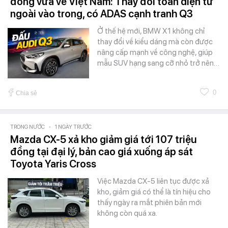
đồng vừa về Việt Nam: Thay đổi toàn diện từ
ngoài vào trong, có ADAS cạnh tranh Q3
Ở thế hệ mới, BMW X1 không chỉ
thay đổi về kiểu dáng mà còn được
nâng cấp mạnh về công nghệ, giúp
mẫu SUV hạng sang cỡ nhỏ trở nên…
0
Chia sẻ
TRONG NƯỚC
-
1 NGÀY TRƯỚC
Mazda CX-5 xả kho giảm giá tới 107 triệu
đồng tại đại lý, bản cao giá xuống áp sát
Toyota Yaris Cross
Việc Mazda CX-5 liên tục được xả
kho, giảm giá có thể là tín hiệu cho
thấy ngày ra mắt phiên bản mới
không còn quá xa.