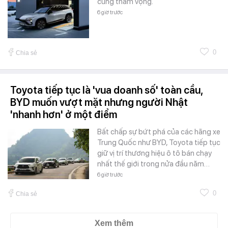
cùng tham vọng.
6 giờ trước
0
Chia sẻ
Toyota tiếp tục là 'vua doanh số' toàn cầu,
BYD muốn vượt mặt nhưng người Nhật
'nhanh hơn' ở một điểm
Bất chấp sự bứt phá của các hãng xe
Trung Quốc như BYD, Toyota tiếp tục
giữ vị trí thương hiệu ô tô bán chạy
nhất thế giới trong nửa đầu năm…
6 giờ trước
0
Chia sẻ
Xem thêm