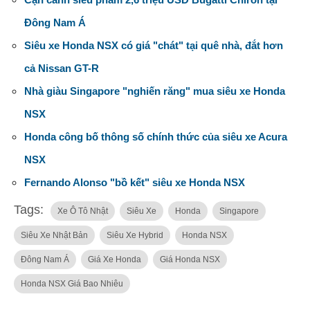
Đông Nam Á
Siêu xe Honda NSX có giá "chát" tại quê nhà, đắt hơn
cả Nissan GT-R
Nhà giàu Singapore "nghiến răng" mua siêu xe Honda
NSX
Honda công bố thông số chính thức của siêu xe Acura
NSX
Fernando Alonso "bồ kết" siêu xe Honda NSX
Tags:
Xe Ô Tô Nhật
Siêu Xe
Honda
Singapore
Siêu Xe Nhật Bản
Siêu Xe Hybrid
Honda NSX
Đông Nam Á
Giá Xe Honda
Giá Honda NSX
Honda NSX Giá Bao Nhiêu