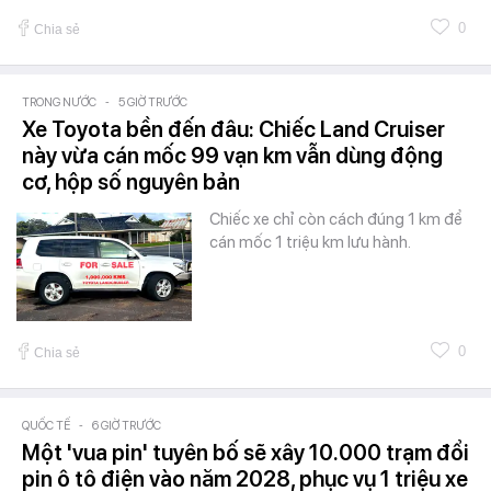
0
Chia sẻ
TRONG NƯỚC
-
5 GIỜ TRƯỚC
Xe Toyota bền đến đâu: Chiếc Land Cruiser
này vừa cán mốc 99 vạn km vẫn dùng động
cơ, hộp số nguyên bản
Chiếc xe chỉ còn cách đúng 1 km để
cán mốc 1 triệu km lưu hành.
0
Chia sẻ
QUỐC TẾ
-
6 GIỜ TRƯỚC
Một 'vua pin' tuyên bố sẽ xây 10.000 trạm đổi
pin ô tô điện vào năm 2028, phục vụ 1 triệu xe