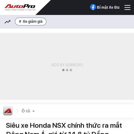
Bí mật Xe Biz
Xe giảm giá
Ô tô
Siêu xe Honda NSX chính thức ra mắt