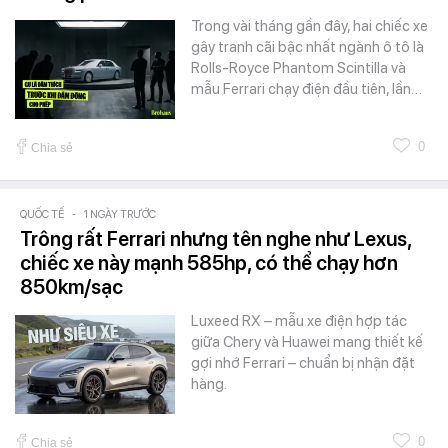
Trong vài tháng gần đây, hai chiếc xe
gây tranh cãi bậc nhất ngành ô tô là
Rolls-Royce Phantom Scintilla và
mẫu Ferrari chạy điện đầu tiên, lần…
0
Chia sẻ
QUỐC TẾ
-
1 NGÀY TRƯỚC
Trông rất Ferrari nhưng tên nghe như Lexus,
chiếc xe này mạnh 585hp, có thể chạy hơn
850km/sạc
Luxeed RX – mẫu xe điện hợp tác
giữa Chery và Huawei mang thiết kế
gợi nhớ Ferrari – chuẩn bị nhận đặt
hàng.
0
Chia sẻ