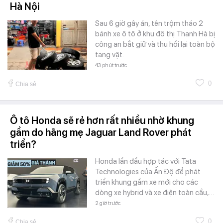
Hà Nội
Sau 6 giờ gây án, tên trộm tháo 2
bánh xe ô tô ở khu đô thị Thanh Hà bị
công an bắt giữ và thu hồi lại toàn bộ
tang vật.
43 phút trước
0
Chia sẻ
Ô tô Honda sẽ rẻ hơn rất nhiều nhờ khung
gầm do hãng mẹ Jaguar Land Rover phát
triển?
Honda lần đầu hợp tác với Tata
Technologies của Ấn Độ để phát
triển khung gầm xe mới cho các
dòng xe hybrid và xe điện toàn cầu,…
2 giờ trước
0
Chia sẻ