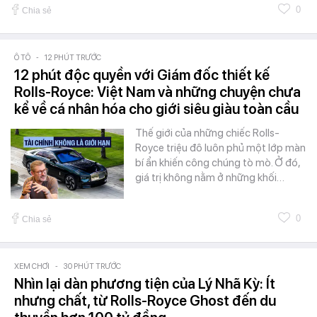
0
Chia sẻ
Ô TÔ
-
12 PHÚT TRƯỚC
12 phút độc quyền với Giám đốc thiết kế
Rolls-Royce: Việt Nam và những chuyện chưa
kể về cá nhân hóa cho giới siêu giàu toàn cầu
Thế giới của những chiếc Rolls-
Royce triệu đô luôn phủ một lớp màn
bí ẩn khiến công chúng tò mò. Ở đó,
giá trị không nằm ở những khối…
0
Chia sẻ
XEM CHƠI
-
30 PHÚT TRƯỚC
Nhìn lại dàn phương tiện của Lý Nhã Kỳ: Ít
nhưng chất, từ Rolls-Royce Ghost đến du