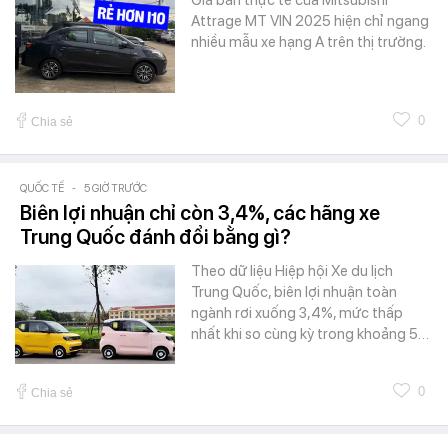
Giá bán thực tế của Mitsubishi
Attrage MT VIN 2025 hiện chỉ ngang
nhiều mẫu xe hạng A trên thị trường.
0
Chia sẻ
QUỐC TẾ
-
5 GIỜ TRƯỚC
Biên lợi nhuận chỉ còn 3,4%, các hãng xe
Trung Quốc đánh đổi bằng gì?
Theo dữ liệu Hiệp hội Xe du lịch
Trung Quốc, biên lợi nhuận toàn
ngành rơi xuống 3,4%, mức thấp
nhất khi so cùng kỳ trong khoảng 5…
0
Chia sẻ