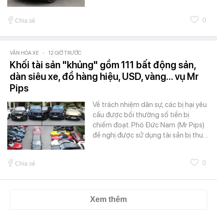
0
Chia sẻ
VĂN HÓA XE
-
12 GIỜ TRƯỚC
Khối tài sản "khủng" gồm 111 bất động sản,
dàn siêu xe, đồ hàng hiệu, USD, vàng... vụ Mr
Pips
Về trách nhiệm dân sự, các bị hại yêu
cầu được bồi thường số tiền bị
chiếm đoạt. Phó Đức Nam (Mr Pips)
đề nghị được sử dụng tài sản bị thu…
0
Chia sẻ
Xem thêm