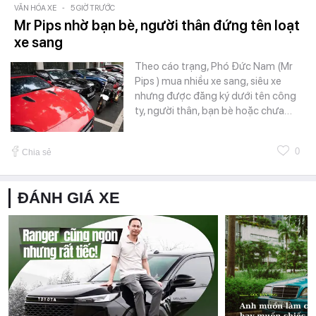
VĂN HÓA XE
-
5 GIỜ TRƯỚC
Mr Pips nhờ bạn bè, người thân đứng tên loạt
xe sang
Theo cáo trạng, Phó Đức Nam (Mr
Pips ) mua nhiều xe sang, siêu xe
nhưng được đăng ký dưới tên công
ty, người thân, bạn bè hoặc chưa…
0
Chia sẻ
ĐÁNH GIÁ XE