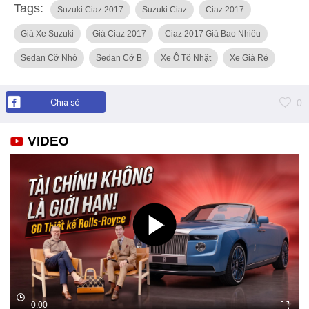
Tags:
Suzuki Ciaz 2017
Suzuki Ciaz
Ciaz 2017
Giá Xe Suzuki
Giá Ciaz 2017
Ciaz 2017 Giá Bao Nhiêu
Sedan Cỡ Nhỏ
Sedan Cỡ B
Xe Ô Tô Nhật
Xe Giá Rẻ
Chia sẻ
0
VIDEO
0:00