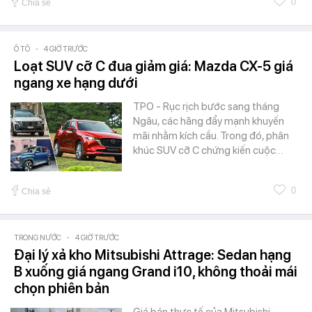
0
Chia sẻ
Ô TÔ
-
4 GIỜ TRƯỚC
Loạt SUV cỡ C đua giảm giá: Mazda CX-5 giá
ngang xe hạng dưới
TPO - Rục rịch bước sang tháng
Ngâu, các hãng đẩy mạnh khuyến
mãi nhằm kích cầu. Trong đó, phân
khúc SUV cỡ C chứng kiến cuộc…
0
Chia sẻ
TRONG NƯỚC
-
4 GIỜ TRƯỚC
Đại lý xả kho Mitsubishi Attrage: Sedan hạng
B xuống giá ngang Grand i10, không thoải mái
chọn phiên bản