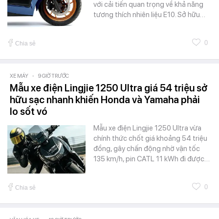
với cải tiến quan trọng về khả năng
tương thích nhiên liệu E10. Sở hữu…
0
Chia sẻ
XE MÁY
-
9 GIỜ TRƯỚC
Mẫu xe điện Lingjie 1250 Ultra giá 54 triệu sở
hữu sạc nhanh khiến Honda và Yamaha phải
lo sốt vó
Mẫu xe điện Lingjie 1250 Ultra vừa
chính thức chốt giá khoảng 54 triệu
đồng, gây chấn động nhờ vận tốc
135 km/h, pin CATL 11 kWh đi được…
0
Chia sẻ