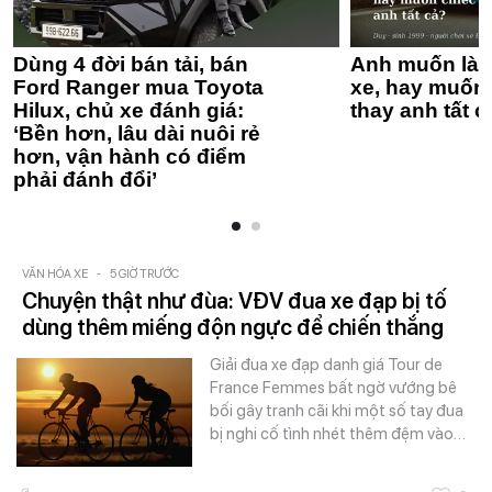
Dùng 4 đời bán tải, bán
Anh muốn làm
Ford Ranger mua Toyota
xe, hay muốn 
Hilux, chủ xe đánh giá:
thay anh tất c
‘Bền hơn, lâu dài nuôi rẻ
hơn, vận hành có điểm
phải đánh đổi’
VĂN HÓA XE
-
5 GIỜ TRƯỚC
Chuyện thật như đùa: VĐV đua xe đạp bị tố
dùng thêm miếng độn ngực để chiến thắng
Giải đua xe đạp danh giá Tour de
France Femmes bất ngờ vướng bê
bối gây tranh cãi khi một số tay đua
bị nghi cố tình nhét thêm đệm vào…