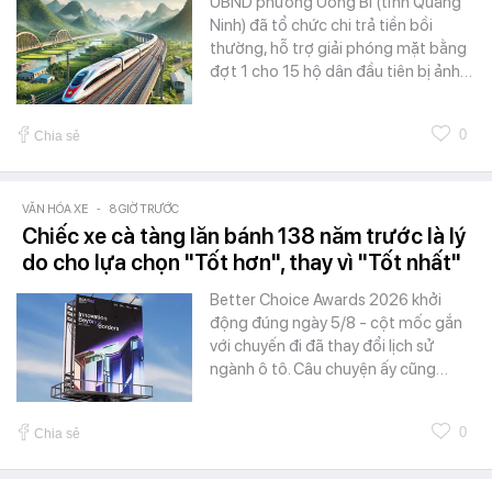
UBND phường Uông Bí (tỉnh Quảng
Ninh) đã tổ chức chi trả tiền bồi
thường, hỗ trợ giải phóng mặt bằng
đợt 1 cho 15 hộ dân đầu tiên bị ảnh…
0
Chia sẻ
VĂN HÓA XE
-
8 GIỜ TRƯỚC
Chiếc xe cà tàng lăn bánh 138 năm trước là lý
do cho lựa chọn "Tốt hơn", thay vì "Tốt nhất"
Better Choice Awards 2026 khởi
động đúng ngày 5/8 - cột mốc gắn
với chuyến đi đã thay đổi lịch sử
ngành ô tô. Câu chuyện ấy cũng…
0
Chia sẻ