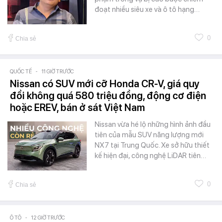
đoạt nhiều siêu xe và ô tô hạng…
0
Chia sẻ
QUỐC TẾ
-
11 GIỜ TRƯỚC
Nissan có SUV mới cỡ Honda CR-V, giá quy
đổi không quá 580 triệu đồng, động cơ điện
hoặc EREV, bán ở sát Việt Nam
Nissan vừa hé lộ những hình ảnh đầu
tiên của mẫu SUV năng lượng mới
NX7 tại Trung Quốc. Xe sở hữu thiết
kế hiện đại, công nghệ LiDAR tiên…
0
Chia sẻ
Ô TÔ
-
12 GIỜ TRƯỚC