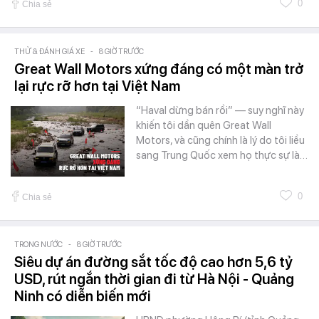
0
Chia sẻ
THỬ & ĐÁNH GIÁ XE
-
8 GIỜ TRƯỚC
Great Wall Motors xứng đáng có một màn trở
lại rực rỡ hơn tại Việt Nam
“Haval dừng bán rồi” — suy nghĩ này
khiến tôi dần quên Great Wall
Motors, và cũng chính là lý do tôi liều
sang Trung Quốc xem họ thực sự là…
0
Chia sẻ
TRONG NƯỚC
-
8 GIỜ TRƯỚC
Siêu dự án đường sắt tốc độ cao hơn 5,6 tỷ
USD, rút ngắn thời gian đi từ Hà Nội - Quảng
Ninh có diễn biến mới