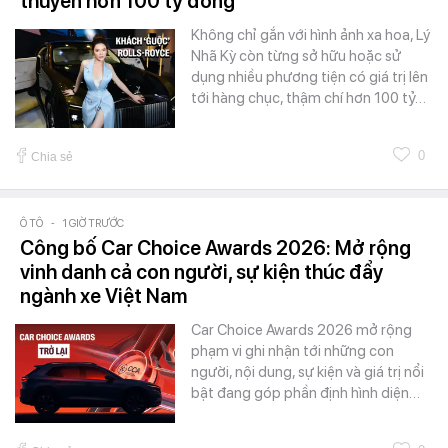
thuyền hơn 100 tỷ đồng
Không chỉ gắn với hình ảnh xa hoa, Lý
Nhã Kỳ còn từng sở hữu hoặc sử
dụng nhiều phương tiện có giá trị lên
tới hàng chục, thậm chí hơn 100 tỷ…
0
Chia sẻ
Ô TÔ
-
1 GIỜ TRƯỚC
Công bố Car Choice Awards 2026: Mở rộng
vinh danh cả con người, sự kiện thúc đẩy
ngành xe Việt Nam
Car Choice Awards 2026 mở rộng
phạm vi ghi nhận tới những con
người, nội dung, sự kiện và giá trị nổi
bật đang góp phần định hình diện…