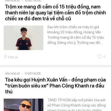
VĂN HÓA XE
-
10 GIỜ TRƯỚC
Trộm xe mang đi cầm cố 15 triệu đồng, nam
thanh niên lại quay lại tiệm cầm đồ trộm chính
chiếc xe đó đem trả về chỗ cũ
Sau khi trộm chiếc xe máy trị giá
khoảng 23 triệu đồng, Hoàng Văn
Trường mang đi cầm cố lấy 15 triệu
đồng. Đáng chú ý, Trường sau đó…
0
Chia sẻ
VĂN HÓA XE
-
11 GIỜ TRƯỚC
Tòa kêu gọi Huỳnh Xuân Vấn - đồng phạm của
"trùm buôn siêu xe" Phan Công Khanh ra đầu
thú
TAND TP.HCM sắp mở phiên tòa xét
xử Phan Công Khanh cùng các đồng
phạm trong vụ bị cáo buộc chiếm