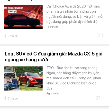
Car Choice Awards 2026 mở rộng
phạm vi ghi nhận tới những con
người, nội dung, sự kiện và giá trị nổi
bật đang góp phần định hình diện…
1 giờ trước
0
Chia sẻ
Loạt SUV cỡ C đua giảm giá: Mazda CX-5 giá
ngang xe hạng dưới
TPO - Rục rịch bước sang tháng
Ngâu, các hãng đẩy mạnh khuyến
mãi nhằm kích cầu. Trong đó, phân
khúc SUV cỡ C chứng kiến cuộc
đua…
4 giờ trước
0
Chia sẻ