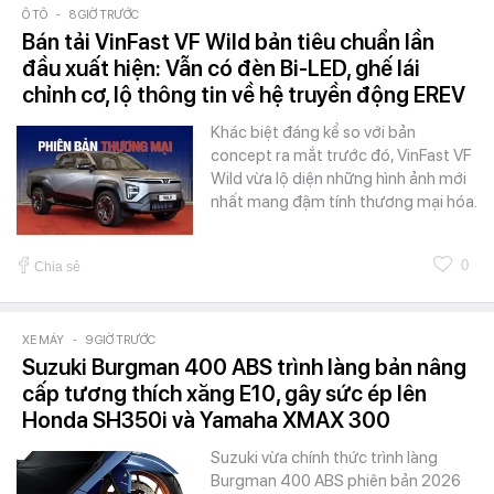
Ô TÔ
-
8 GIỜ TRƯỚC
Bán tải VinFast VF Wild bản tiêu chuẩn lần
đầu xuất hiện: Vẫn có đèn Bi-LED, ghế lái
chỉnh cơ, lộ thông tin về hệ truyền động EREV
Khác biệt đáng kể so với bản
concept ra mắt trước đó, VinFast VF
Wild vừa lộ diện những hình ảnh mới
nhất mang đậm tính thương mại hóa.
0
Chia sẻ
XE MÁY
-
9 GIỜ TRƯỚC
Suzuki Burgman 400 ABS trình làng bản nâng
cấp tương thích xăng E10, gây sức ép lên
Honda SH350i và Yamaha XMAX 300
Suzuki vừa chính thức trình làng
Burgman 400 ABS phiên bản 2026