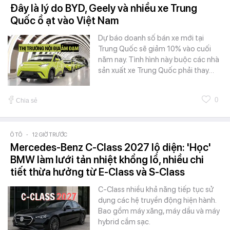
Đây là lý do BYD, Geely và nhiều xe Trung
Quốc ồ ạt vào Việt Nam
Dự báo doanh số bán xe mới tại
Trung Quốc sẽ giảm 10% vào cuối
năm nay. Tình hình này buộc các nhà
sản xuất xe Trung Quốc phải thay…
0
Chia sẻ
Ô TÔ
-
12 GIỜ TRƯỚC
Mercedes-Benz C-Class 2027 lộ diện: 'Học'
BMW làm lưới tản nhiệt khổng lồ, nhiều chi
tiết thừa hưởng từ E-Class và S-Class
C-Class nhiều khả năng tiếp tục sử
dụng các hệ truyền động hiện hành.
Bao gồm máy xăng, máy dầu và máy
hybrid cắm sạc.