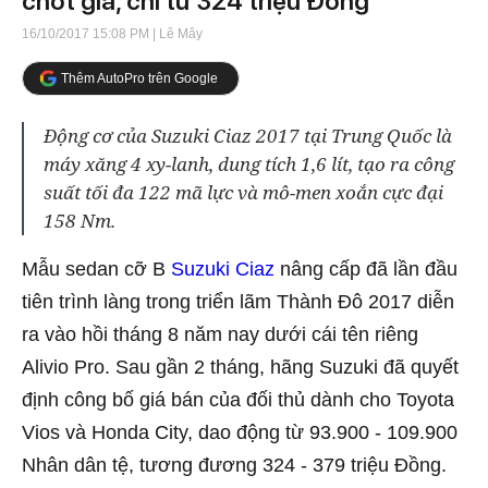
chốt giá, chỉ từ 324 triệu Đồng
16/10/2017 15:08 PM
| Lê Mây
Thêm AutoPro trên Google
Động cơ của Suzuki Ciaz 2017 tại Trung Quốc là
máy xăng 4 xy-lanh, dung tích 1,6 lít, tạo ra công
suất tối đa 122 mã lực và mô-men xoắn cực đại
158 Nm.
Mẫu sedan cỡ B
Suzuki Ciaz
nâng cấp đã lần đầu
tiên trình làng trong triển lãm Thành Đô 2017 diễn
ra vào hồi tháng 8 năm nay dưới cái tên riêng
Alivio Pro. Sau gần 2 tháng, hãng Suzuki đã quyết
định công bố giá bán của đối thủ dành cho Toyota
Vios và Honda City, dao động từ 93.900 - 109.900
Nhân dân tệ, tương đương 324 - 379 triệu Đồng.