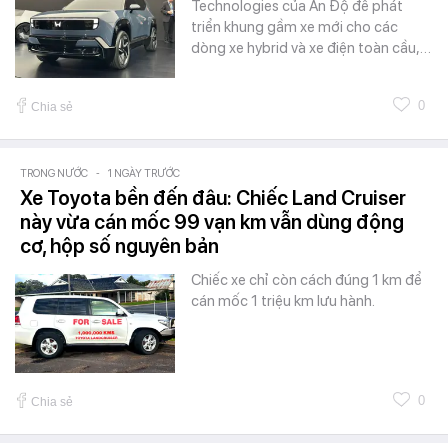
Technologies của Ấn Độ để phát
triển khung gầm xe mới cho các
dòng xe hybrid và xe điện toàn cầu,…
0
Chia sẻ
TRONG NƯỚC
-
1 NGÀY TRƯỚC
Xe Toyota bền đến đâu: Chiếc Land Cruiser
này vừa cán mốc 99 vạn km vẫn dùng động
cơ, hộp số nguyên bản
Chiếc xe chỉ còn cách đúng 1 km để
cán mốc 1 triệu km lưu hành.
0
Chia sẻ