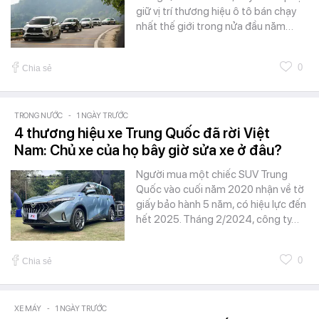
giữ vị trí thương hiệu ô tô bán chạy
nhất thế giới trong nửa đầu năm…
0
Chia sẻ
TRONG NƯỚC
-
1 NGÀY TRƯỚC
4 thương hiệu xe Trung Quốc đã rời Việt
Nam: Chủ xe của họ bây giờ sửa xe ở đâu?
Người mua một chiếc SUV Trung
Quốc vào cuối năm 2020 nhận về tờ
giấy bảo hành 5 năm, có hiệu lực đến
hết 2025. Tháng 2/2024, công ty…
0
Chia sẻ
XE MÁY
-
1 NGÀY TRƯỚC