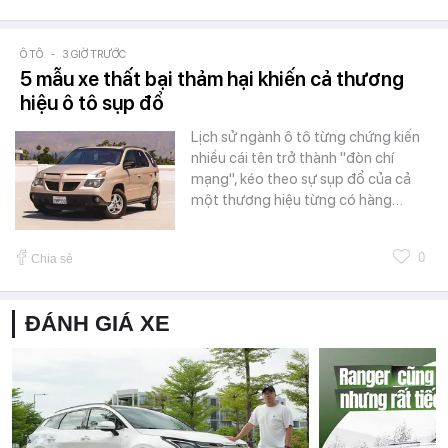
Ô TÔ
-
3 GIỜ TRƯỚC
5 mẫu xe thất bại thảm hại khiến cả thương
hiệu ô tô sụp đổ
Lịch sử ngành ô tô từng chứng kiến
nhiều cái tên trở thành "đòn chí
mạng", kéo theo sự sụp đổ của cả
một thương hiệu từng có hàng…
0
Chia sẻ
ĐÁNH GIÁ XE