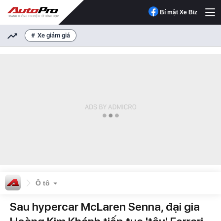
Bí mật Xe Biz
Xe giảm giá
Ô tô
Sau hypercar McLaren Senna, đại gia