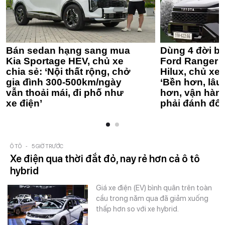
Bán sedan hạng sang mua
Dùng 4 đời bá
Kia Sportage HEV, chủ xe
Ford Ranger 
chia sẻ: ‘Nội thất rộng, chở
Hilux, chủ xe 
gia đình 300-500km/ngày
‘Bền hơn, lâu 
vẫn thoải mái, đi phố như
hơn, vận hàn
xe điện’
phải đánh đổi
Ô TÔ
-
5 GIỜ TRƯỚC
Xe điện qua thời đắt đỏ, nay rẻ hơn cả ô tô
hybrid
Giá xe điện (EV) bình quân trên toàn
cầu trong năm qua đã giảm xuống
thấp hơn so với xe hybrid.