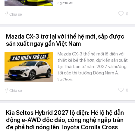
3 giờ trước
0
Chia sẻ
Mazda CX-3 trở lại với thế hệ mới, sắp được
sản xuất ngay gần Việt Nam
Mazda CX-3 thế hệ mới lộ diện với
thiết kế bề thế hơn, dự kiến sản xuất
tại Thái Lan từ năm 2027 và hướng
tới các thị trường Đông Nam Á.
3 giờ trước
0
Chia sẻ
Kia Seltos Hybrid 2027 lộ diện: Hé lộ hệ dẫn
động e-AWD độc đáo, công nghệ ngập tràn
đe phả hơi nóng lên Toyota Corolla Cross