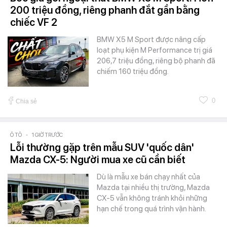
200 triệu đồng, riêng phanh đắt gần bằng
chiếc VF 2
BMW X5 M Sport được nâng cấp
loạt phụ kiện M Performance trị giá
206,7 triệu đồng, riêng bộ phanh đã
chiếm 160 triệu đồng.
0
Chia sẻ
Ô TÔ
-
1 GIỜ TRƯỚC
Lỗi thường gặp trên mẫu SUV 'quốc dân'
Mazda CX-5: Người mua xe cũ cần biết
Dù là mẫu xe bán chạy nhất của
Mazda tại nhiều thị trường, Mazda
CX-5 vẫn không tránh khỏi những
hạn chế trong quá trình vận hành.