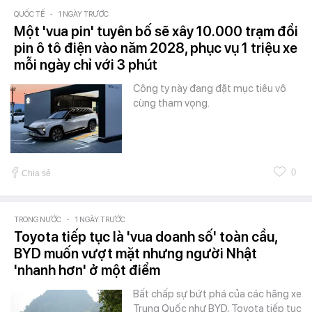
QUỐC TẾ
-
1 NGÀY TRƯỚC
Một 'vua pin' tuyên bố sẽ xây 10.000 trạm đổi
pin ô tô điện vào năm 2028, phục vụ 1 triệu xe
mỗi ngày chỉ với 3 phút
Công ty này đang đặt mục tiêu vô
cùng tham vọng.
0
Chia sẻ
TRONG NƯỚC
-
1 NGÀY TRƯỚC
Toyota tiếp tục là 'vua doanh số' toàn cầu,
BYD muốn vượt mặt nhưng người Nhật
'nhanh hơn' ở một điểm
Bất chấp sự bứt phá của các hãng xe
Trung Quốc như BYD, Toyota tiếp tục