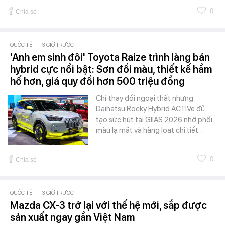
0
Chia sẻ
QUỐC TẾ
-
3 GIỜ TRƯỚC
'Anh em sinh đôi' Toyota Raize trình làng bản
hybrid cực nổi bật: Sơn đổi màu, thiết kế hầm
hố hơn, giá quy đổi hơn 500 triệu đồng
Chỉ thay đổi ngoại thất nhưng
Daihatsu Rocky Hybrid ACTIVe đủ
tạo sức hút tại GIIAS 2026 nhờ phối
màu lạ mắt và hàng loạt chi tiết…
0
Chia sẻ
QUỐC TẾ
-
3 GIỜ TRƯỚC
Mazda CX-3 trở lại với thế hệ mới, sắp được
sản xuất ngay gần Việt Nam