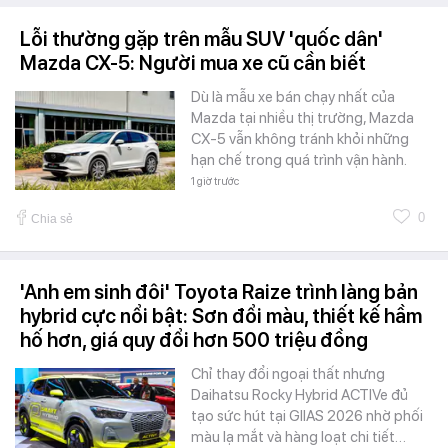
Lỗi thường gặp trên mẫu SUV 'quốc dân'
Mazda CX-5: Người mua xe cũ cần biết
Dù là mẫu xe bán chạy nhất của
Mazda tại nhiều thị trường, Mazda
CX-5 vẫn không tránh khỏi những
hạn chế trong quá trình vận hành.
1 giờ trước
0
Chia sẻ
'Anh em sinh đôi' Toyota Raize trình làng bản
hybrid cực nổi bật: Sơn đổi màu, thiết kế hầm
hố hơn, giá quy đổi hơn 500 triệu đồng
Chỉ thay đổi ngoại thất nhưng
Daihatsu Rocky Hybrid ACTIVe đủ
tạo sức hút tại GIIAS 2026 nhờ phối
màu lạ mắt và hàng loạt chi tiết…