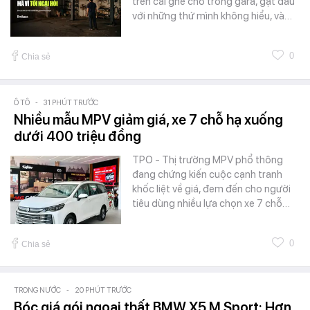
trên cái ghế chờ trong gara, gật đầu
với những thứ mình không hiểu, và…
0
Chia sẻ
Ô TÔ
-
31 PHÚT TRƯỚC
Nhiều mẫu MPV giảm giá, xe 7 chỗ hạ xuống
dưới 400 triệu đồng
TPO - Thị trường MPV phổ thông
đang chứng kiến cuộc cạnh tranh
khốc liệt về giá, đem đến cho người
tiêu dùng nhiều lựa chọn xe 7 chỗ…
0
Chia sẻ
TRONG NƯỚC
-
20 PHÚT TRƯỚC
Bóc giá gói ngoại thất BMW X5 M Sport: Hơn