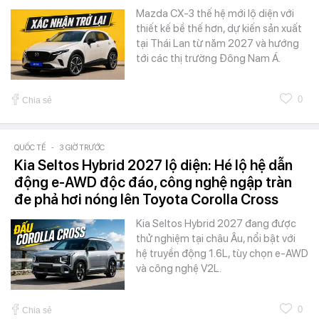
Mazda CX-3 thế hệ mới lộ diện với
thiết kế bề thế hơn, dự kiến sản xuất
tại Thái Lan từ năm 2027 và hướng
tới các thị trường Đông Nam Á.
0
Chia sẻ
QUỐC TẾ
-
3 GIỜ TRƯỚC
Kia Seltos Hybrid 2027 lộ diện: Hé lộ hệ dẫn
động e-AWD độc đáo, công nghệ ngập tràn
đe phả hơi nóng lên Toyota Corolla Cross
Kia Seltos Hybrid 2027 đang được
thử nghiệm tại châu Âu, nổi bật với
hệ truyền động 1.6L, tùy chọn e-AWD
và công nghệ V2L.
0
Chia sẻ