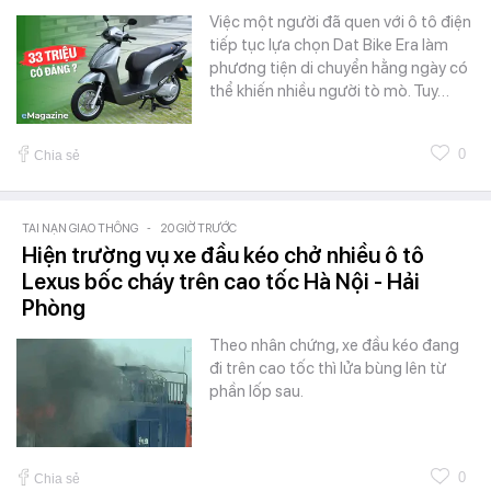
Việc một người đã quen với ô tô điện
tiếp tục lựa chọn Dat Bike Era làm
phương tiện di chuyển hằng ngày có
thể khiến nhiều người tò mò. Tuy…
0
Chia sẻ
TAI NẠN GIAO THÔNG
-
20 GIỜ TRƯỚC
Hiện trường vụ xe đầu kéo chở nhiều ô tô
Lexus bốc cháy trên cao tốc Hà Nội - Hải
Phòng
Theo nhân chứng, xe đầu kéo đang
đi trên cao tốc thì lửa bùng lên từ
phần lốp sau.
0
Chia sẻ