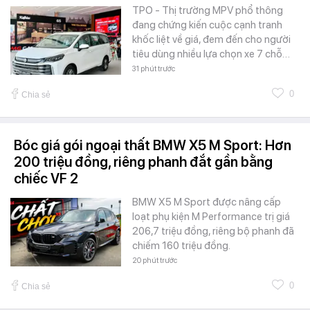
TPO - Thị trường MPV phổ thông
đang chứng kiến cuộc cạnh tranh
khốc liệt về giá, đem đến cho người
tiêu dùng nhiều lựa chọn xe 7 chỗ…
31 phút trước
0
Chia sẻ
Bóc giá gói ngoại thất BMW X5 M Sport: Hơn
200 triệu đồng, riêng phanh đắt gần bằng
chiếc VF 2
BMW X5 M Sport được nâng cấp
loạt phụ kiện M Performance trị giá
206,7 triệu đồng, riêng bộ phanh đã
chiếm 160 triệu đồng.
20 phút trước
0
Chia sẻ