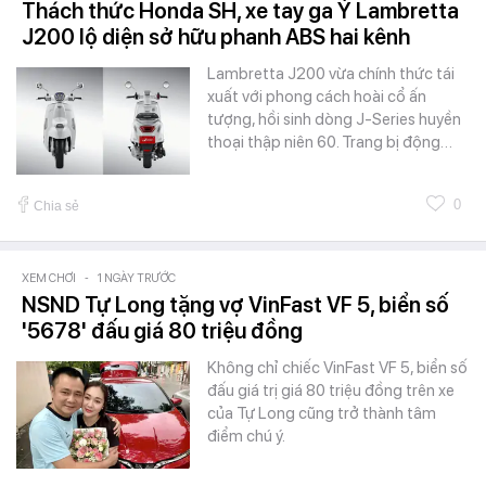
Thách thức Honda SH, xe tay ga Ý Lambretta
J200 lộ diện sở hữu phanh ABS hai kênh
Lambretta J200 vừa chính thức tái
xuất với phong cách hoài cổ ấn
tượng, hồi sinh dòng J-Series huyền
thoại thập niên 60. Trang bị động…
0
Chia sẻ
XEM CHƠI
-
1 NGÀY TRƯỚC
NSND Tự Long tặng vợ VinFast VF 5, biển số
'5678' đấu giá 80 triệu đồng
Không chỉ chiếc VinFast VF 5, biển số
đấu giá trị giá 80 triệu đồng trên xe
của Tự Long cũng trở thành tâm
điểm chú ý.