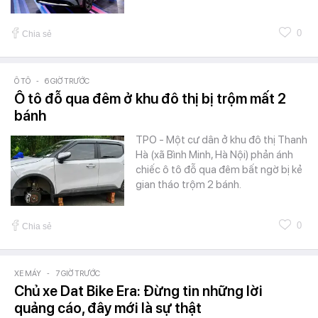
0
Chia sẻ
Ô TÔ
-
6 GIỜ TRƯỚC
Ô tô đỗ qua đêm ở khu đô thị bị trộm mất 2
bánh
TPO - Một cư dân ở khu đô thị Thanh
Hà (xã Bình Minh, Hà Nội) phản ánh
chiếc ô tô đỗ qua đêm bất ngờ bị kẻ
gian tháo trộm 2 bánh.
0
Chia sẻ
XE MÁY
-
7 GIỜ TRƯỚC
Chủ xe Dat Bike Era: Đừng tin những lời
quảng cáo, đây mới là sự thật