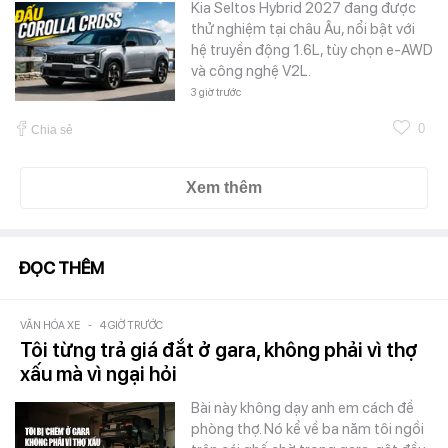
Kia Seltos Hybrid 2027 đang được
thử nghiệm tại châu Âu, nổi bật với
hệ truyền động 1.6L, tùy chọn e-AWD
và công nghệ V2L.
3 giờ trước
0
Chia sẻ
Xem thêm
ĐỌC THÊM
VĂN HÓA XE
-
4 GIỜ TRƯỚC
Tôi từng trả giá đắt ở gara, không phải vì thợ
xấu mà vì ngại hỏi
Bài này không dạy anh em cách đề
phòng thợ. Nó kể về ba năm tôi ngồi