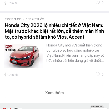
0
Chia sẻ
TRONG NƯỚC
-
1 NGÀY TRƯỚC
Honda City 2026 lộ nhiều chi tiết ở Việt Nam:
Mặt trước khác biệt rất lớn, dễ thêm màn hình
to, có hybrid sẽ làm khó Vios, Accent
Honda City mới vừa xuất hiện trong
công báo sở hữu công nghiệp tại
Việt Nam. Phiên bản nâng cấp này sở
hữu nhiều cải tiến đáng giá về thiết…
0
Chia sẻ
Xem thêm