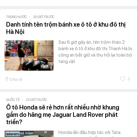
TRONG NƯỚC
-
20 GIỜ TRƯỚC
Danh tính tên trộm bánh xe ô tô ở khu đô thị
Hà Nội
Sau 6 giờ gây án, tên trộm tháo 2
bánh xe ô tô ở khu đô thị Thanh Hà bị
công an bắt giữ và thu hồi lại toàn bộ
tang vật.
0
Chia sẻ
QUỐC TẾ
-
23 GIỜ TRƯỚC
Ô tô Honda sẽ rẻ hơn rất nhiều nhờ khung
gầm do hãng mẹ Jaguar Land Rover phát
triển?
Honda lần đầu hợp tác với Tata