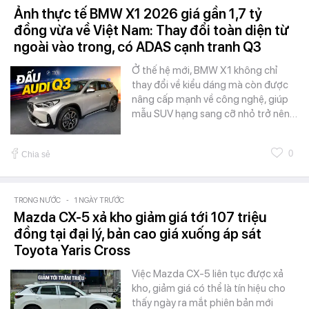
Ảnh thực tế BMW X1 2026 giá gần 1,7 tỷ
đồng vừa về Việt Nam: Thay đổi toàn diện từ
ngoài vào trong, có ADAS cạnh tranh Q3
Ở thế hệ mới, BMW X1 không chỉ
thay đổi về kiểu dáng mà còn được
nâng cấp mạnh về công nghệ, giúp
mẫu SUV hạng sang cỡ nhỏ trở nên…
0
Chia sẻ
TRONG NƯỚC
-
1 NGÀY TRƯỚC
Mazda CX-5 xả kho giảm giá tới 107 triệu
đồng tại đại lý, bản cao giá xuống áp sát
Toyota Yaris Cross
Việc Mazda CX-5 liên tục được xả
kho, giảm giá có thể là tín hiệu cho
thấy ngày ra mắt phiên bản mới