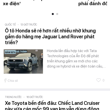
xe điện’
phải đánh đổi
QUỐC TẾ
-
13 GIỜ TRƯỚC
Ô tô Honda sẽ rẻ hơn rất nhiều nhờ khung
gầm do hãng mẹ Jaguar Land Rover phát
triển?
Honda lần đầu hợp tác với Tata
Technologies của Ấn Độ để phát
triển khung gầm xe mới cho các
dòng xe hybrid và xe điện toàn cầu,…
0
Chia sẻ
TRONG NƯỚC
-
16 GIỜ TRƯỚC
Xe Toyota bền đến đâu: Chiếc Land Cruiser
này vừa cán mốc 99 vạn km vẫn dùng động