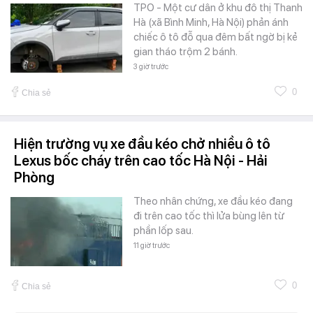
TPO - Một cư dân ở khu đô thị Thanh
Hà (xã Bình Minh, Hà Nội) phản ánh
chiếc ô tô đỗ qua đêm bất ngờ bị kẻ
gian tháo trộm 2 bánh.
3 giờ trước
0
Chia sẻ
Hiện trường vụ xe đầu kéo chở nhiều ô tô
Lexus bốc cháy trên cao tốc Hà Nội - Hải
Phòng
Theo nhân chứng, xe đầu kéo đang
đi trên cao tốc thì lửa bùng lên từ
phần lốp sau.
11 giờ trước
0
Chia sẻ