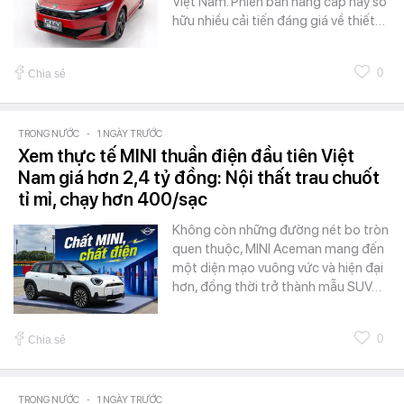
Việt Nam. Phiên bản nâng cấp này sở
hữu nhiều cải tiến đáng giá về thiết…
0
Chia sẻ
TRONG NƯỚC
-
1 NGÀY TRƯỚC
Xem thực tế MINI thuần điện đầu tiên Việt
Nam giá hơn 2,4 tỷ đồng: Nội thất trau chuốt
tỉ mỉ, chạy hơn 400/sạc
Không còn những đường nét bo tròn
quen thuộc, MINI Aceman mang đến
một diện mạo vuông vức và hiện đại
hơn, đồng thời trở thành mẫu SUV…
0
Chia sẻ
TRONG NƯỚC
-
1 NGÀY TRƯỚC