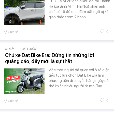
TPO - Một cư dân ở khu đô thị Thanh
Hà (xã Bình Minh, Hà Nội) phản ánh
chiếc ô tô đỗ qua đêm bất ngờ bị kẻ
gian tháo trộm 2 bánh.
0
Chia sẻ
XE MÁY
-
3 GIỜ TRƯỚC
Chủ xe Dat Bike Era: Đừng tin những lời
quảng cáo, đây mới là sự thật
Việc một người đã quen với ô tô điện
tiếp tục lựa chọn Dat Bike Era làm
phương tiện di chuyển hằng ngày có
thể khiến nhiều người tò mò. Tuy…
0
Chia sẻ