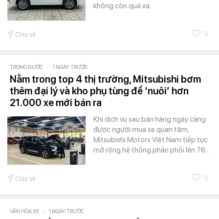
không còn quá xa.
0
Chia sẻ
TRONG NƯỚC
-
1 NGÀY TRƯỚC
Nằm trong top 4 thị trường, Mitsubishi bơm
thêm đại lý và kho phụ tùng để ‘nuôi’ hơn
21.000 xe mới bán ra
Khi dịch vụ sau bán hàng ngày càng
được người mua xe quan tâm,
Mitsubishi Motors Việt Nam tiếp tục
mở rộng hệ thống phân phối lên 76…
0
Chia sẻ
VĂN HÓA XE
-
1 NGÀY TRƯỚC