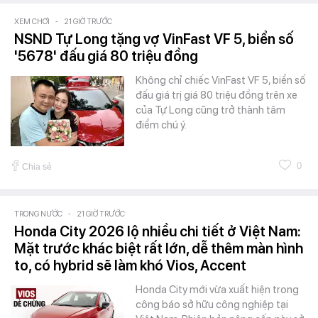
XEM CHƠI
-
21 GIỜ TRƯỚC
NSND Tự Long tặng vợ VinFast VF 5, biển số
'5678' đấu giá 80 triệu đồng
Không chỉ chiếc VinFast VF 5, biển số
đấu giá trị giá 80 triệu đồng trên xe
của Tự Long cũng trở thành tâm
điểm chú ý.
0
Chia sẻ
TRONG NƯỚC
-
21 GIỜ TRƯỚC
Honda City 2026 lộ nhiều chi tiết ở Việt Nam:
Mặt trước khác biệt rất lớn, dễ thêm màn hình
to, có hybrid sẽ làm khó Vios, Accent
Honda City mới vừa xuất hiện trong
công báo sở hữu công nghiệp tại