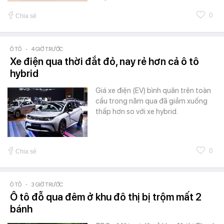
0
Chia sẻ
Ô TÔ
-
4 GIỜ TRƯỚC
Xe điện qua thời đắt đỏ, nay rẻ hơn cả ô tô
hybrid
Giá xe điện (EV) bình quân trên toàn
cầu trong năm qua đã giảm xuống
thấp hơn so với xe hybrid.
0
Chia sẻ
Ô TÔ
-
3 GIỜ TRƯỚC
Ô tô đỗ qua đêm ở khu đô thị bị trộm mất 2
bánh