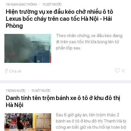
TAI NẠN GIAO THÔNG
-
11 GIỜ TRƯỚC
Hiện trường vụ xe đầu kéo chở nhiều ô tô
Lexus bốc cháy trên cao tốc Hà Nội - Hải
Phòng
Theo nhân chứng, xe đầu kéo đang
đi trên cao tốc thì lửa bùng lên từ
phần lốp sau.
0
Chia sẻ
TRONG NƯỚC
-
11 GIỜ TRƯỚC
Danh tính tên trộm bánh xe ô tô ở khu đô thị
Hà Nội
Sau 6 giờ gây án, tên trộm tháo 2
bánh xe ô tô ở khu đô thị Thanh Hà bị
công an bắt giữ và thu hồi lại toàn bộ