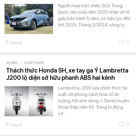
Người mua một chiếc SUV Trung
Quốc vào cuối năm 2020 nhận về tờ
giấy bảo hành 5 năm, có hiệu lực đến
hết 2025. Tháng 2/2024, công ty…
0
Chia sẻ
XE MÁY
-
21 GIỜ TRƯỚC
Thách thức Honda SH, xe tay ga Ý Lambretta
J200 lộ diện sở hữu phanh ABS hai kênh
Lambretta J200 vừa chính thức tái
xuất với phong cách hoài cổ ấn
tượng, hồi sinh dòng J-Series huyền
thoại thập niên 60. Trang bị động
cơ…
0
Chia sẻ