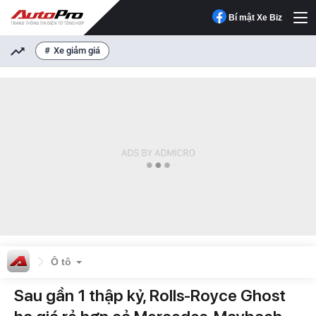
Bí mật Xe Biz
Xe giảm giá
Ô tô
Sau gần 1 thập kỷ, Rolls-Royce Ghost