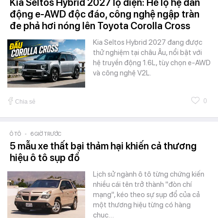
Kia Seltos Hybrid 2027 lộ diện: Hé lộ hệ dẫn
động e-AWD độc đáo, công nghệ ngập tràn
đe phả hơi nóng lên Toyota Corolla Cross
Kia Seltos Hybrid 2027 đang được
thử nghiệm tại châu Âu, nổi bật với
hệ truyền động 1.6L, tùy chọn e-AWD
và công nghệ V2L.
0
Chia sẻ
Ô TÔ
-
6 GIỜ TRƯỚC
5 mẫu xe thất bại thảm hại khiến cả thương
hiệu ô tô sụp đổ
Lịch sử ngành ô tô từng chứng kiến
nhiều cái tên trở thành "đòn chí
mạng", kéo theo sự sụp đổ của cả
một thương hiệu từng có hàng
chục…