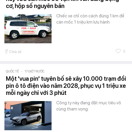
cơ, hộp số nguyên bản
Chiếc xe chỉ còn cách đúng 1 km để
cán mốc 1 triệu km lưu hành.
0
Chia sẻ
QUỐC TẾ
-
17 GIỜ TRƯỚC
Một 'vua pin' tuyên bố sẽ xây 10.000 trạm đổi
pin ô tô điện vào năm 2028, phục vụ 1 triệu xe
mỗi ngày chỉ với 3 phút
Công ty này đang đặt mục tiêu vô
cùng tham vọng.