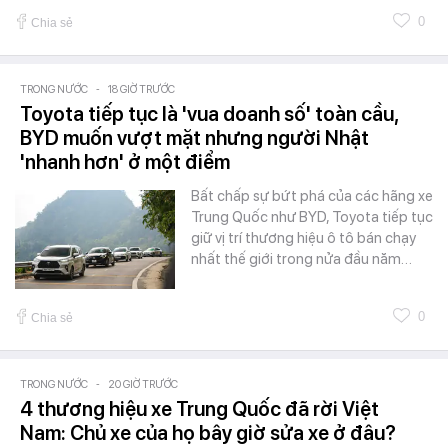
0
Chia sẻ
TRONG NƯỚC
-
18 GIỜ TRƯỚC
Toyota tiếp tục là 'vua doanh số' toàn cầu,
BYD muốn vượt mặt nhưng người Nhật
'nhanh hơn' ở một điểm
Bất chấp sự bứt phá của các hãng xe
Trung Quốc như BYD, Toyota tiếp tục
giữ vị trí thương hiệu ô tô bán chạy
nhất thế giới trong nửa đầu năm…
0
Chia sẻ
TRONG NƯỚC
-
20 GIỜ TRƯỚC
4 thương hiệu xe Trung Quốc đã rời Việt
Nam: Chủ xe của họ bây giờ sửa xe ở đâu?