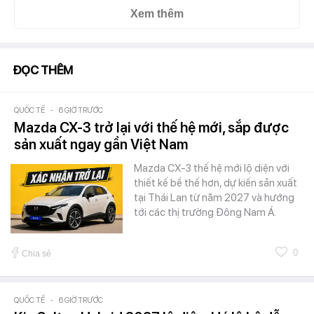
Xem thêm
ĐỌC THÊM
QUỐC TẾ
-
6 GIỜ TRƯỚC
Mazda CX-3 trở lại với thế hệ mới, sắp được
sản xuất ngay gần Việt Nam
Mazda CX-3 thế hệ mới lộ diện với
thiết kế bề thế hơn, dự kiến sản xuất
tại Thái Lan từ năm 2027 và hướng
tới các thị trường Đông Nam Á.
0
Chia sẻ
QUỐC TẾ
-
6 GIỜ TRƯỚC