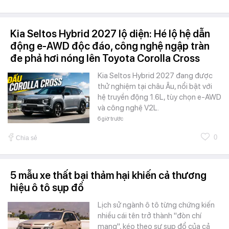
Kia Seltos Hybrid 2027 lộ diện: Hé lộ hệ dẫn
động e-AWD độc đáo, công nghệ ngập tràn
đe phả hơi nóng lên Toyota Corolla Cross
Kia Seltos Hybrid 2027 đang được
thử nghiệm tại châu Âu, nổi bật với
hệ truyền động 1.6L, tùy chọn e-AWD
và công nghệ V2L.
6 giờ trước
0
Chia sẻ
5 mẫu xe thất bại thảm hại khiến cả thương
hiệu ô tô sụp đổ
Lịch sử ngành ô tô từng chứng kiến
nhiều cái tên trở thành "đòn chí
mạng", kéo theo sự sụp đổ của cả