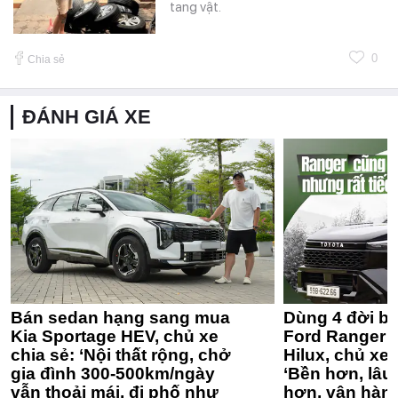
tang vật.
0
Chia sẻ
ĐÁNH GIÁ XE
Bán sedan hạng sang mua
Dùng 4 đời bá
Kia Sportage HEV, chủ xe
Ford Ranger 
chia sẻ: ‘Nội thất rộng, chở
Hilux, chủ xe 
gia đình 300-500km/ngày
‘Bền hơn, lâu 
vẫn thoải mái, đi phố như
hơn, vận hàn