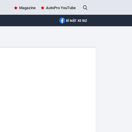
Magazine
AutoPro YouTube
BÍ MẬT XE BIZ