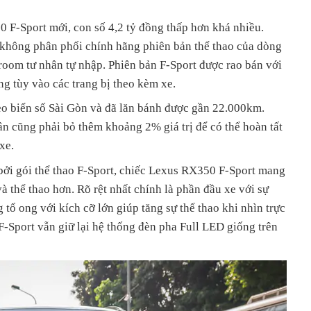
 F-Sport mới, con số 4,2 tỷ đồng thấp hơn khá nhiều.
không phân phối chính hãng phiên bản thể thao của dòng
om tư nhân tự nhập. Phiên bản F-Sport được rao bán với
ng tùy vào các trang bị theo kèm xe.
eo biển số Sài Gòn và đã lăn bánh được gần 22.000km.
ân cũng phải bỏ thêm khoảng 2% giá trị để có thể hoàn tất
xe.
 bởi gói thể thao F-Sport, chiếc Lexus RX350 F-Sport mang
à thể thao hơn. Rõ rệt nhất chính là phần đầu xe với sự
g tổ ong với kích cỡ lớn giúp tăng sự thể thao khi nhìn trực
F-Sport vẫn giữ lại hệ thống đèn pha Full LED giống trên