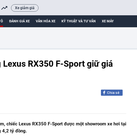
Xe giảm giá
TÔ
ĐÁNH GIÁ XE
VĂN HÓA XE
KỸ THUẬT VÀ TƯ VẤN
XE MÁY
 Lexus RX350 F-Sport giữ giá
Chia sẻ
km, chiếc Lexus RX350 F-Sport được một showroom xe hơi tại
 4,2 tỷ đồng.