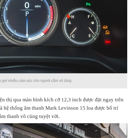
 gợi nhiều cảm xúc cho người cầm vô lăng.
iện thị qua màn hình kích cỡ 12,3 inch được đặt ngay trên
 là hệ thống âm thanh Mark Levinson 15 loa được bố trí
âm thanh vô cùng tuyệt vời.