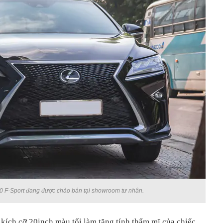
 F-Sport đang được chào bán tại showroom tư nhân.
kích cỡ 20inch màu tối làm tăng tính thẩm mĩ của chiếc