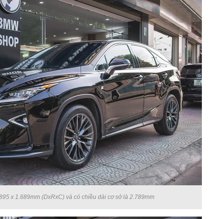
1.895 x 1.689mm (DxRxC) và có chiều dài cơ sở là 2.789mm