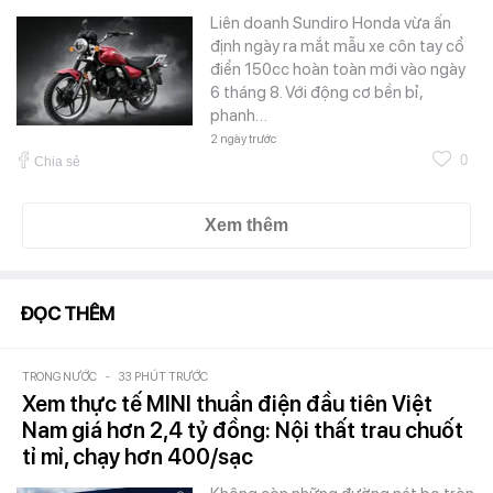
Liên doanh Sundiro Honda vừa ấn
định ngày ra mắt mẫu xe côn tay cổ
điển 150cc hoàn toàn mới vào ngày
6 tháng 8. Với động cơ bền bỉ,
phanh…
2 ngày trước
0
Chia sẻ
Xem thêm
ĐỌC THÊM
TRONG NƯỚC
-
33 PHÚT TRƯỚC
Xem thực tế MINI thuần điện đầu tiên Việt
Nam giá hơn 2,4 tỷ đồng: Nội thất trau chuốt
tỉ mỉ, chạy hơn 400/sạc