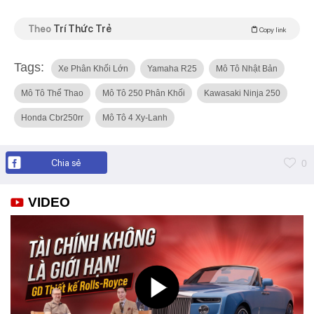
Theo
Trí Thức Trẻ
Copy link
Tags:
Xe Phân Khối Lớn
Yamaha R25
Mô Tô Nhật Bản
Mô Tô Thể Thao
Mô Tô 250 Phân Khối
Kawasaki Ninja 250
Honda Cbr250rr
Mô Tô 4 Xy-Lanh
Chia sẻ
0
VIDEO