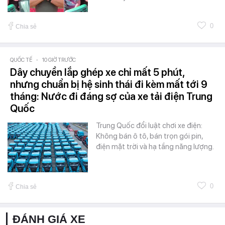
0
Chia sẻ
QUỐC TẾ
-
10 GIỜ TRƯỚC
Dây chuyền lắp ghép xe chỉ mất 5 phút,
nhưng chuẩn bị hệ sinh thái đi kèm mất tới 9
tháng: Nước đi đáng sợ của xe tải điện Trung
Quốc
Trung Quốc đổi luật chơi xe điện:
Không bán ô tô, bán trọn gói pin,
điện mặt trời và hạ tầng năng lượng.
0
Chia sẻ
ĐÁNH GIÁ XE