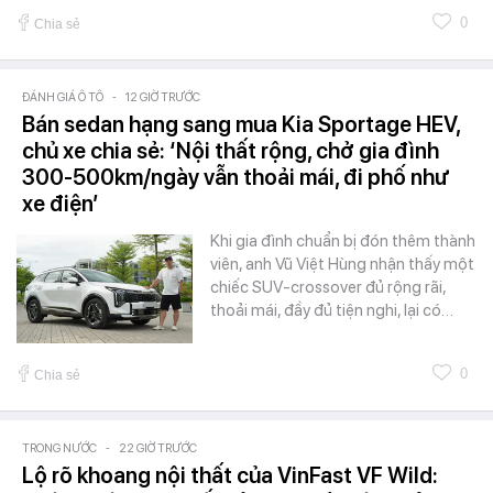
0
Chia sẻ
ĐÁNH GIÁ Ô TÔ
-
12 GIỜ TRƯỚC
Bán sedan hạng sang mua Kia Sportage HEV,
chủ xe chia sẻ: ‘Nội thất rộng, chở gia đình
300-500km/ngày vẫn thoải mái, đi phố như
xe điện’
Khi gia đình chuẩn bị đón thêm thành
viên, anh Vũ Việt Hùng nhận thấy một
chiếc SUV-crossover đủ rộng rãi,
thoải mái, đầy đủ tiện nghi, lại có…
0
Chia sẻ
TRONG NƯỚC
-
22 GIỜ TRƯỚC
Lộ rõ khoang nội thất của VinFast VF Wild: