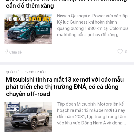
cần đổ thêm xăng
Nissan Qashqai e-Power vừa xác lập
Kỷ lục Guinness khi hoàn thành
quãng đường 1.980 km tại Colombia
mà không cần sạc hay đổ xăng,…
0
Chia sẻ
QUỐC TẾ
-
12 GIỜ TRƯỚC
Mitsubishi tính ra mắt 13 xe mới với các mẫu
phát triển cho thị trường ĐNÁ, có cả dòng
chuyên off-road
Tập đoàn Mitsubishi Motors lên kế
hoạch ra mắt 13 mẫu xe mới từ nay
đến năm 2031, tập trung trọng tâm
vào khu vực Đông Nam Á và dòng…