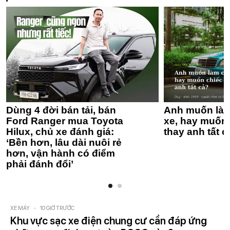
Dùng 4 đời bán tải, bán
Anh muốn làm
Ford Ranger mua Toyota
xe, hay muốn 
Hilux, chủ xe đánh giá:
thay anh tất c
‘Bền hơn, lâu dài nuôi rẻ
hơn, vận hành có điểm
phải đánh đổi’
XE MÁY
-
10 GIỜ TRƯỚC
Khu vực sạc xe điện chung cư cần đáp ứng