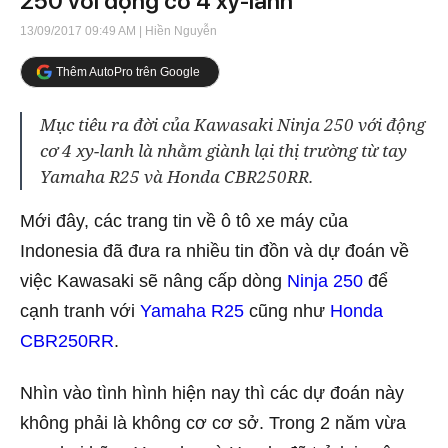
250 với động cơ 4 xy-lanh
13/09/2017 09:49 AM
| Hiền Nguyễn
Thêm AutoPro trên Google
Mục tiêu ra đời của Kawasaki Ninja 250 với động
cơ 4 xy-lanh là nhằm giành lại thị trường từ tay
Yamaha R25 và Honda CBR250RR.
Mới đây, các trang tin về ô tô xe máy của
Indonesia đã đưa ra nhiều tin đồn và dự đoán về
việc Kawasaki sẽ nâng cấp dòng
Ninja 250
để
cạnh tranh với
Yamaha R25
cũng như
Honda
CBR250RR
.
Nhìn vào tình hình hiện nay thì các dự đoán này
không phải là không cơ cơ sở. Trong 2 năm vừa