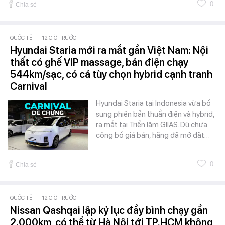
0
Chia sẻ
QUỐC TẾ
-
12 GIỜ TRƯỚC
Hyundai Staria mới ra mắt gần Việt Nam: Nội
thất có ghế VIP massage, bản điện chạy
544km/sạc, có cả tùy chọn hybrid cạnh tranh
Carnival
Hyundai Staria tại Indonesia vừa bổ
sung phiên bản thuần điện và hybrid,
ra mắt tại Triển lãm GIIAS. Dù chưa
công bố giá bán, hãng đã mở đặt…
0
Chia sẻ
QUỐC TẾ
-
12 GIỜ TRƯỚC
Nissan Qashqai lập kỷ lục đầy bình chạy gần
2.000km, có thể từ Hà Nội tới TP.HCM không