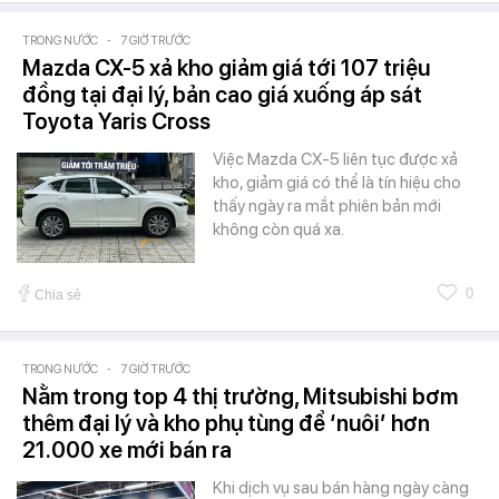
TRONG NƯỚC
-
7 GIỜ TRƯỚC
Mazda CX-5 xả kho giảm giá tới 107 triệu
đồng tại đại lý, bản cao giá xuống áp sát
Toyota Yaris Cross
Việc Mazda CX-5 liên tục được xả
kho, giảm giá có thể là tín hiệu cho
thấy ngày ra mắt phiên bản mới
không còn quá xa.
0
Chia sẻ
TRONG NƯỚC
-
7 GIỜ TRƯỚC
Nằm trong top 4 thị trường, Mitsubishi bơm
thêm đại lý và kho phụ tùng để ‘nuôi’ hơn
21.000 xe mới bán ra
Khi dịch vụ sau bán hàng ngày càng