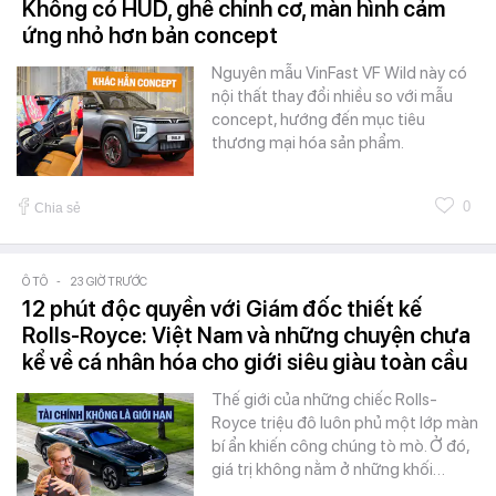
Không có HUD, ghế chỉnh cơ, màn hình cảm
ứng nhỏ hơn bản concept
Nguyên mẫu VinFast VF Wild này có
nội thất thay đổi nhiều so với mẫu
concept, hướng đến mục tiêu
thương mại hóa sản phẩm.
0
Chia sẻ
Ô TÔ
-
23 GIỜ TRƯỚC
12 phút độc quyền với Giám đốc thiết kế
Rolls-Royce: Việt Nam và những chuyện chưa
kể về cá nhân hóa cho giới siêu giàu toàn cầu
Thế giới của những chiếc Rolls-
Royce triệu đô luôn phủ một lớp màn
bí ẩn khiến công chúng tò mò. Ở đó,
giá trị không nằm ở những khối…