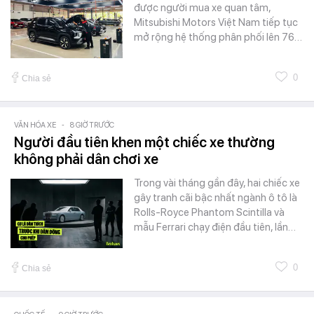
được người mua xe quan tâm,
Mitsubishi Motors Việt Nam tiếp tục
mở rộng hệ thống phân phối lên 76…
0
Chia sẻ
VĂN HÓA XE
-
8 GIỜ TRƯỚC
Người đầu tiên khen một chiếc xe thường
không phải dân chơi xe
Trong vài tháng gần đây, hai chiếc xe
gây tranh cãi bậc nhất ngành ô tô là
Rolls-Royce Phantom Scintilla và
mẫu Ferrari chạy điện đầu tiên, lần…
0
Chia sẻ