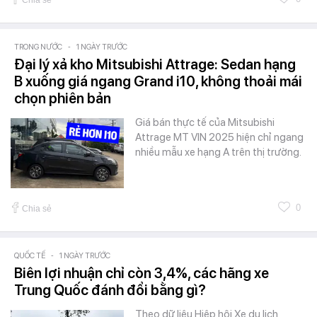
TRONG NƯỚC
-
1 NGÀY TRƯỚC
Đại lý xả kho Mitsubishi Attrage: Sedan hạng
B xuống giá ngang Grand i10, không thoải mái
chọn phiên bản
Giá bán thực tế của Mitsubishi
Attrage MT VIN 2025 hiện chỉ ngang
nhiều mẫu xe hạng A trên thị trường.
0
Chia sẻ
QUỐC TẾ
-
1 NGÀY TRƯỚC
Biên lợi nhuận chỉ còn 3,4%, các hãng xe
Trung Quốc đánh đổi bằng gì?
Theo dữ liệu Hiệp hội Xe du lịch