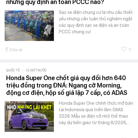
những quy định an toàn PCCC nào?
Sạc xe điện chung cư là nhu cầu thiết
yếu nhưng cần tuân thủ nghiêm ngặt
các quy định sạc xe điện và an toàn
PCCC chung cư.
0
Chia sẻ
QUỐC TẾ
-
12 GIỜ TRƯỚC
Honda Super One chốt giá quy đổi hơn 640
triệu đồng trong ĐNÁ: Ngang cỡ Morning,
động cơ điện, hộp số giả lập 7 cấp, có ADAS
Honda Super One chính thức mở bán
tại Indonesia qua triển lãm GIIAS
2026. Mẫu xe điện cỡ nhỏ thể thao
này dự kiến giao từ tháng 8/2026,…