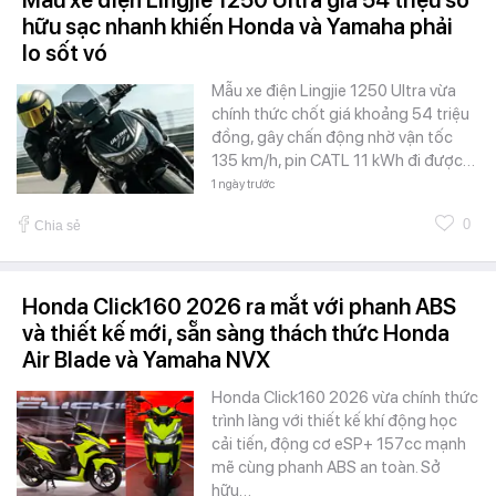
Mẫu xe điện Lingjie 1250 Ultra giá 54 triệu sở
hữu sạc nhanh khiến Honda và Yamaha phải
lo sốt vó
Mẫu xe điện Lingjie 1250 Ultra vừa
chính thức chốt giá khoảng 54 triệu
đồng, gây chấn động nhờ vận tốc
135 km/h, pin CATL 11 kWh đi được…
1 ngày trước
0
Chia sẻ
Honda Click160 2026 ra mắt với phanh ABS
và thiết kế mới, sẵn sàng thách thức Honda
Air Blade và Yamaha NVX
Honda Click160 2026 vừa chính thức
trình làng với thiết kế khí động học
cải tiến, động cơ eSP+ 157cc mạnh
mẽ cùng phanh ABS an toàn. Sở
hữu…