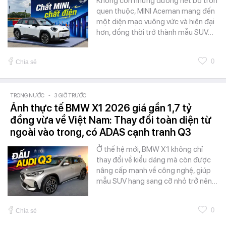
Không còn những đường nét bo tròn
quen thuộc, MINI Aceman mang đến
một diện mạo vuông vức và hiện đại
hơn, đồng thời trở thành mẫu SUV…
0
Chia sẻ
TRONG NƯỚC
-
3 GIỜ TRƯỚC
Ảnh thực tế BMW X1 2026 giá gần 1,7 tỷ
đồng vừa về Việt Nam: Thay đổi toàn diện từ
ngoài vào trong, có ADAS cạnh tranh Q3
Ở thế hệ mới, BMW X1 không chỉ
thay đổi về kiểu dáng mà còn được
nâng cấp mạnh về công nghệ, giúp
mẫu SUV hạng sang cỡ nhỏ trở nên…
0
Chia sẻ