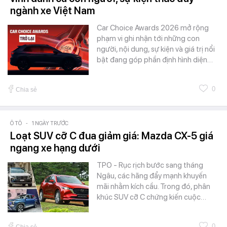
ngành xe Việt Nam
Car Choice Awards 2026 mở rộng
phạm vi ghi nhận tới những con
người, nội dung, sự kiện và giá trị nổi
bật đang góp phần định hình diện…
0
Chia sẻ
Ô TÔ
-
1 NGÀY TRƯỚC
Loạt SUV cỡ C đua giảm giá: Mazda CX-5 giá
ngang xe hạng dưới
TPO - Rục rịch bước sang tháng
Ngâu, các hãng đẩy mạnh khuyến
mãi nhằm kích cầu. Trong đó, phân
khúc SUV cỡ C chứng kiến cuộc…
0
Chia sẻ