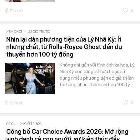
0
Chia sẻ
XEM CHƠI
-
23 GIỜ TRƯỚC
Nhìn lại dàn phương tiện của Lý Nhã Kỳ: Ít
nhưng chất, từ Rolls-Royce Ghost đến du
thuyền hơn 100 tỷ đồng
Không chỉ gắn với hình ảnh xa hoa, Lý
Nhã Kỳ còn từng sở hữu hoặc sử
dụng nhiều phương tiện có giá trị lên
tới hàng chục, thậm chí hơn 100 tỷ…
0
Chia sẻ
Ô TÔ
-
24 GIỜ TRƯỚC
Công bố Car Choice Awards 2026: Mở rộng
vinh danh cả con người, sự kiện thúc đẩy