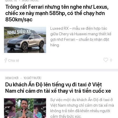
QUỐC TẾ
-
9 GIỜ TRƯỚC
Trông rất Ferrari nhưng tên nghe như Lexus,
chiếc xe này mạnh 585hp, có thể chạy hơn
850km/sạc
Luxeed RX – mẫu xe điện hợp tác
giữa Chery và Huawei mang thiết kế
gợi nhớ Ferrari – chuẩn bị nhận đặt
hàng.
0
Chia sẻ
XEM CHƠI
-
10 GIỜ TRƯỚC
Du khách Ấn Độ lên tiếng vụ đi taxi ở Việt
Nam chỉ cảm ơn tài xế thay vì trả tiền cuốc xe
Sự việc một du khách Ấn Độ đi taxi ở
Việt Nam nhưng chỉ cảm ơn tài xế mà
không trả tiền đã khiến nhiều người
cảm thấy bức xúc.