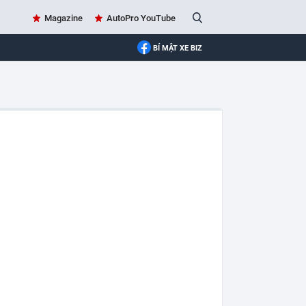
Magazine
AutoPro YouTube
BÍ MẬT XE BIZ