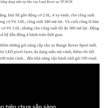
 hãng đang nằm tại kho của Land Rover tại TP.HCM.
ãng, bản SE gắn động cơ 2.0L, 4 xy-lanh, cho công suất
ộng cơ
V6 3.0L, công suất 340 mã lực. Và cuối cùng là bản
cơ V6 3.0L, nhưng cho công suất tối đa 380 mã lực. Động
và hệ dẫn động 4 bánh toàn thời gian.
thêm những gói nâng cấp cho xe Range Rover Sport mới,
 đèn LED pixel-laser, đa dạng mẫu mã vành, thêm chi tiết
ổ trời toàn cảnh... đến khả năng vận hành nhờ gói Off-road.
eo hiện chưa sẵn sàng