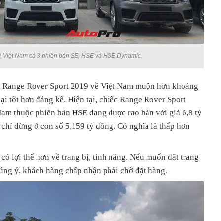
 Việt Nam cả 3 phiên bản SE, HSE và HSE Dynamic.
ân, Range Rover Sport 2019 về Việt Nam muộn hơn khoảng
lại tốt hơn đáng kể. Hiện tại, chiếc Range Rover Sport
Nam thuộc phiên bản HSE đang được rao bán với giá 6,8 tỷ
 chỉ dừng ở con số 5,159 tỷ đồng. Có nghĩa là thấp hơn
có lợi thế hơn về trang bị, tính năng. Nếu muốn đặt trang
đúng ý, khách hàng chấp nhận phải chờ đặt hàng.