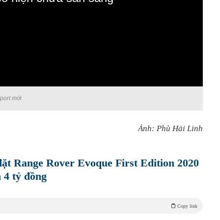
port mới
Ảnh: Phù Hải Linh
đặt Range Rover Evoque First Edition 2020
h 4 tỷ đồng
Copy link