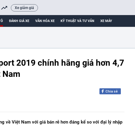
Xe giảm giá
TÔ
ĐÁNH GIÁ XE
VĂN HÓA XE
KỸ THUẬT VÀ TƯ VẤN
XE MÁY
ort 2019 chính hãng giá hơn 4,7
ệt Nam
Chia sẻ
g về Việt Nam với giá bán rẻ hơn đáng kể so với đại lý nhập