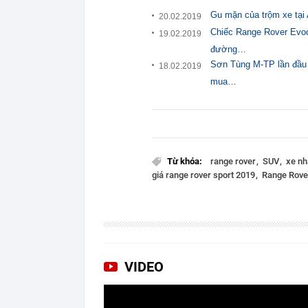
Gu mặn của trộm xe tại 
20.02.2019
Chiếc Range Rover Evoqu
19.02.2019
đường…
Sơn Tùng M-TP lần đầu 
18.02.2019
mua…
Từ khóa:
range rover
SUV
xe n
giá range rover sport 2019
Range Rove
VIDEO