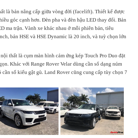
t là bản nâng cấp giữa vòng đời (facelift). Thiết kế được
nhiều góc cạnh hơn. Đèn pha và đèn hậu LED thay đổi. Bản
 ma trận. Vành xe khác nhau ở mỗi phiên bản, tiêu
inch, bản HSE và HSE Dynamic là 20 inch, và tuỳ chọn lớn
ng nội thất là cụm màn hình cảm ứng kép Touch Pro Duo đặt
 gọn. Khác với Range Rover Velar dùng cần số dạng núm
 cần số kiểu gật gù. Land Rover cũng cung cấp tùy chọn 7