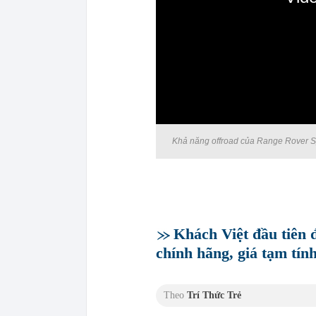
0:00
Khả năng offroad của Range Rover S
Khách Việt đầu tiên 
chính hãng, giá tạm tín
Theo
Trí Thức Trẻ