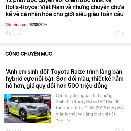
12 phút độc quyền với Giám đốc thiết kế
Rolls-Royce: Việt Nam và những chuyện chưa
kể về cá nhân hóa cho giới siêu giàu toàn cầu
Văn hóa xe
-06/08/2026
0
Chia sẻ
CÙNG CHUYÊN MỤC
'Anh em sinh đôi' Toyota Raize trình làng bản
hybrid cực nổi bật: Sơn đổi màu, thiết kế hầm
hố hơn, giá quy đổi hơn 500 triệu đồng
Chỉ thay đổi ngoại thất nhưng
Daihatsu Rocky Hybrid ACTIVe đủ
tạo sức hút tại GIIAS 2026 nhờ phối
màu lạ mắt và hàng loạt chi tiết…
2 giờ trước
0