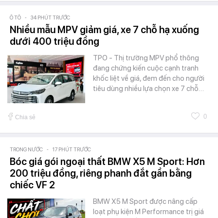
Ô TÔ
-
34 PHÚT TRƯỚC
Nhiều mẫu MPV giảm giá, xe 7 chỗ hạ xuống
dưới 400 triệu đồng
TPO - Thị trường MPV phổ thông
đang chứng kiến cuộc cạnh tranh
khốc liệt về giá, đem đến cho người
tiêu dùng nhiều lựa chọn xe 7 chỗ…
0
Chia sẻ
TRONG NƯỚC
-
17 PHÚT TRƯỚC
Bóc giá gói ngoại thất BMW X5 M Sport: Hơn
200 triệu đồng, riêng phanh đắt gần bằng
chiếc VF 2
BMW X5 M Sport được nâng cấp
loạt phụ kiện M Performance trị giá