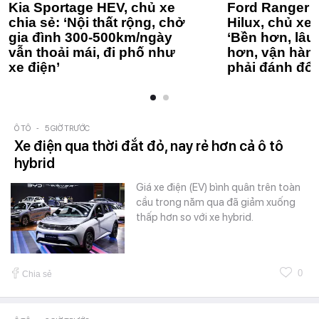
Kia Sportage HEV, chủ xe
Ford Ranger 
chia sẻ: ‘Nội thất rộng, chở
Hilux, chủ xe 
gia đình 300-500km/ngày
‘Bền hơn, lâu 
vẫn thoải mái, đi phố như
hơn, vận hàn
xe điện’
phải đánh đổi
Ô TÔ
-
5 GIỜ TRƯỚC
Xe điện qua thời đắt đỏ, nay rẻ hơn cả ô tô
hybrid
Giá xe điện (EV) bình quân trên toàn
cầu trong năm qua đã giảm xuống
thấp hơn so với xe hybrid.
0
Chia sẻ