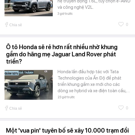
hệ truyền động 1.6L, tùy chọn e-AWD
và công nghệ V2L.
3 giờ trước
0
Chia sẻ
Ô tô Honda sẽ rẻ hơn rất nhiều nhờ khung
gầm do hãng mẹ Jaguar Land Rover phát
triển?
Honda lần đầu hợp tác với Tata
Technologies của Ấn Độ để phát
triển khung gầm xe mới cho các
dòng xe hybrid và xe điện toàn cầu,…
23 giờ trước
0
Chia sẻ
Một 'vua pin' tuyên bố sẽ xây 10.000 trạm đổi