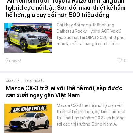
'Anh em sinh đôi' Toyota Raize trình làng bản
hybrid cực nổi bật: Sơn đổi màu, thiết kế hầm
hố hơn, giá quy đổi hơn 500 triệu đồng
Chỉ thay đổi ngoại thất nhưng
Daihatsu Rocky Hybrid ACTIVe đủ
tạo sức hút tại GIIAS 2026 nhờ phối
màu lạ mắt và hàng loạt chi tiết…
0
Chia sẻ
QUỐC TẾ
-
3 GIỜ TRƯỚC
Mazda CX-3 trở lại với thế hệ mới, sắp được
sản xuất ngay gần Việt Nam
Mazda CX-3 thế hệ mới lộ diện với
thiết kế bề thế hơn, dự kiến sản xuất
tại Thái Lan từ năm 2027 và hướng
tới các thị trường Đông Nam Á.