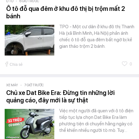
Ô TÔ
-
6 GIỜ TRƯỚC
Ô tô đỗ qua đêm ở khu đô thị bị trộm mất 2
bánh
TPO - Một cư dân ở khu đô thị Thanh
Hà (xã Bình Minh, Hà Nội) phản ánh
chiếc ô tô đỗ qua đêm bất ngờ bị kẻ
gian tháo trộm 2 bánh.
0
Chia sẻ
XE MÁY
-
7 GIỜ TRƯỚC
Chủ xe Dat Bike Era: Đừng tin những lời
quảng cáo, đây mới là sự thật
Việc một người đã quen với ô tô điện
tiếp tục lựa chọn Dat Bike Era làm
phương tiện di chuyển hằng ngày có
thể khiến nhiều người tò mò. Tuy…