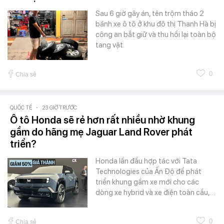
Sau 6 giờ gây án, tên trộm tháo 2
bánh xe ô tô ở khu đô thị Thanh Hà bị
công an bắt giữ và thu hồi lại toàn bộ
tang vật.
0
Chia sẻ
QUỐC TẾ
-
23 GIỜ TRƯỚC
Ô tô Honda sẽ rẻ hơn rất nhiều nhờ khung
gầm do hãng mẹ Jaguar Land Rover phát
triển?
Honda lần đầu hợp tác với Tata
Technologies của Ấn Độ để phát
triển khung gầm xe mới cho các
dòng xe hybrid và xe điện toàn cầu,…
0
Chia sẻ