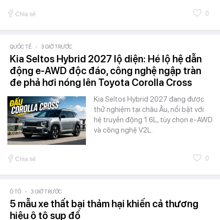
0
Chia sẻ
QUỐC TẾ
-
3 GIỜ TRƯỚC
Kia Seltos Hybrid 2027 lộ diện: Hé lộ hệ dẫn
động e-AWD độc đáo, công nghệ ngập tràn
đe phả hơi nóng lên Toyota Corolla Cross
Kia Seltos Hybrid 2027 đang được
thử nghiệm tại châu Âu, nổi bật với
hệ truyền động 1.6L, tùy chọn e-AWD
và công nghệ V2L.
0
Chia sẻ
Ô TÔ
-
3 GIỜ TRƯỚC
5 mẫu xe thất bại thảm hại khiến cả thương
hiệu ô tô sụp đổ