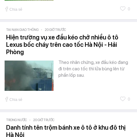
0
Chia sẻ
TAI NẠN GIAO THÔNG
-
20 GIỜ TRƯỚC
Hiện trường vụ xe đầu kéo chở nhiều ô tô
Lexus bốc cháy trên cao tốc Hà Nội - Hải
Phòng
Theo nhân chứng, xe đầu kéo đang
đi trên cao tốc thì lửa bùng lên từ
phần lốp sau.
0
Chia sẻ
TRONG NƯỚC
-
20 GIỜ TRƯỚC
Danh tính tên trộm bánh xe ô tô ở khu đô thị
Hà Nội