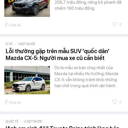
206,7 triệu đồng, riêng bộ phanh đã
chiếm 160 triệu đồng.
0
Chia sẻ
Ô TÔ
-
1 GIỜ TRƯỚC
Lỗi thường gặp trên mẫu SUV 'quốc dân'
Mazda CX-5: Người mua xe cũ cần biết
Dù là mẫu xe bán chạy nhất của
Mazda tại nhiều thị trường, Mazda
CX-5 vẫn không tránh khỏi những
hạn chế trong quá trình vận hành.
0
Chia sẻ
QUỐC TẾ
-
2 GIỜ TRƯỚC