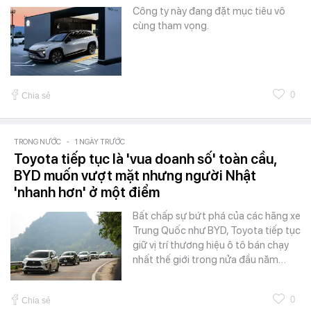
Công ty này đang đặt mục tiêu vô
cùng tham vọng.
0
Chia sẻ
TRONG NƯỚC
-
1 NGÀY TRƯỚC
Toyota tiếp tục là 'vua doanh số' toàn cầu,
BYD muốn vượt mặt nhưng người Nhật
'nhanh hơn' ở một điểm
Bất chấp sự bứt phá của các hãng xe
Trung Quốc như BYD, Toyota tiếp tục
giữ vị trí thương hiệu ô tô bán chạy
nhất thế giới trong nửa đầu năm…
0
Chia sẻ