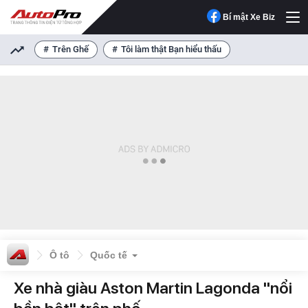
Bí mật Xe Biz
Trên Ghế
Tôi làm thật Bạn hiểu thấu
Ô tô
Quốc tế
Xe nhà giàu Aston Martin Lagonda "nổi