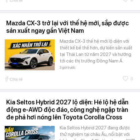
Chia sẻ
Mazda CX-3 trở lại với thế hệ mới, sắp được
sản xuất ngay gần Việt Nam
Mazda CX-3 thế hệ mới lộ diện với
thiết kế bề thế hơn, dự kiến sản xuất
tại Thái Lan từ năm 2027 và hướng
tới các thị trường Đông Nam Á.
3 giờ trước
0
Chia sẻ
Kia Seltos Hybrid 2027 lộ diện: Hé lộ hệ dẫn
động e-AWD độc đáo, công nghệ ngập tràn
đe phả hơi nóng lên Toyota Corolla Cross
Kia Seltos Hybrid 2027 đang được
thử nghiệm tại châu Âu, nổi bật với