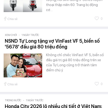
thoại thập niên 60. Trang bị động
cơ…
0
Chia sẻ
XEM CHƠI
-
1 NGÀY TRƯỚC
NSND Tự Long tặng vợ VinFast VF 5, biển số
'5678' đấu giá 80 triệu đồng
Không chỉ chiếc VinFast VF 5, biển số
đấu giá trị giá 80 triệu đồng trên xe
của Tự Long cũng trở thành tâm
điểm chú ý.
0
Chia sẻ
TRONG NƯỚC
-
1 NGÀY TRƯỚC
Honda City 2026 lộ nhiều chi tiết ở Việt Nam: