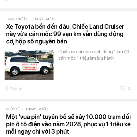
TRONG NƯỚC
-
1 NGÀY TRƯỚC
Xe Toyota bền đến đâu: Chiếc Land Cruiser
này vừa cán mốc 99 vạn km vẫn dùng động
cơ, hộp số nguyên bản
Chiếc xe chỉ còn cách đúng 1 km để
cán mốc 1 triệu km lưu hành.
0
Chia sẻ
QUỐC TẾ
-
1 NGÀY TRƯỚC
Một 'vua pin' tuyên bố sẽ xây 10.000 trạm đổi
pin ô tô điện vào năm 2028, phục vụ 1 triệu xe
mỗi ngày chỉ với 3 phút