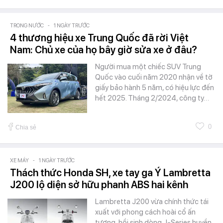
TRONG NƯỚC
-
1 NGÀY TRƯỚC
4 thương hiệu xe Trung Quốc đã rời Việt
Nam: Chủ xe của họ bây giờ sửa xe ở đâu?
Người mua một chiếc SUV Trung
Quốc vào cuối năm 2020 nhận về tờ
giấy bảo hành 5 năm, có hiệu lực đến
hết 2025. Tháng 2/2024, công ty…
0
Chia sẻ
XE MÁY
-
1 NGÀY TRƯỚC
Thách thức Honda SH, xe tay ga Ý Lambretta
J200 lộ diện sở hữu phanh ABS hai kênh
Lambretta J200 vừa chính thức tái
xuất với phong cách hoài cổ ấn
tượng, hồi sinh dòng J-Series huyền