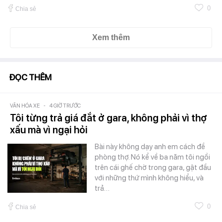
0
Chia sẻ
Xem thêm
ĐỌC THÊM
VĂN HÓA XE
-
4 GIỜ TRƯỚC
Tôi từng trả giá đắt ở gara, không phải vì thợ
xấu mà vì ngại hỏi
Bài này không dạy anh em cách đề
phòng thợ. Nó kể về ba năm tôi ngồi
trên cái ghế chờ trong gara, gật đầu
với những thứ mình không hiểu, và
trả…
0
Chia sẻ