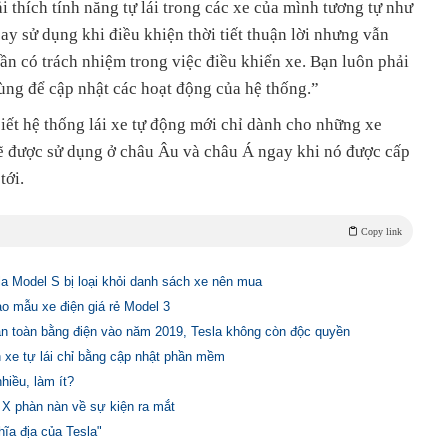
i thích tính năng tự lái trong các xe của mình tương tự như
y sử dụng khi điều khiện thời tiết thuận lời nhưng vẫn
cần có trách nhiệm trong việc điều khiển xe. Bạn luôn phải
ùng để cập nhật các hoạt động của hệ thống.”
biết hệ thống lái xe tự động mới chỉ dành cho những xe
ẽ được sử dụng ở châu Âu và châu Á ngay khi nó được cấp
tới.
Copy link
la Model S bị loại khỏi danh sách xe nên mua
ào mẫu xe điện giá rẻ Model 3
àn toàn bằng điện vào năm 2019, Tesla không còn độc quyền
h xe tự lái chỉ bằng cập nhật phần mềm
hiều, làm ít?
X phàn nàn về sự kiện ra mắt
hĩa địa của Tesla"