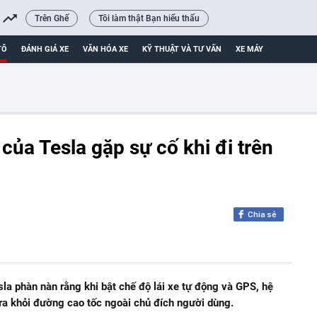
Trên Ghế
Tôi làm thật Bạn hiểu thấu
TÔ
ĐÁNH GIÁ XE
VĂN HÓA XE
KỸ THUẬT VÀ TƯ VẤN
XE MÁY
 của Tesla gặp sự cố khi đi trên
Chia sẻ
la phàn nàn rằng khi bật chế độ lái xe tự động và GPS, hệ
ra khỏi đường cao tốc ngoài chủ đích người dùng.