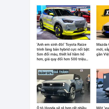
'Anh em sinh đôi' Toyota Raize
Mazda C
trình làng bản hybrid cực nổi bật:
mới, sắ
Sơn đổi màu, thiết kế hầm hố
gần Vi
hơn, giá quy đổi hơn 500 triệu…
Ô tô Honda sẽ rẻ hơn rất nhiều
Một 'vu