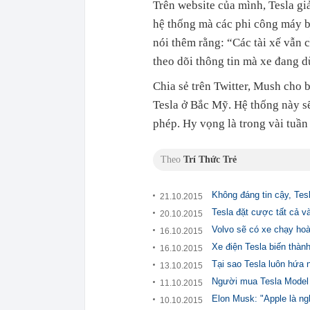
Trên website của mình, Tesla giả
hệ thống mà các phi công máy ba
nói thêm rằng: “Các tài xế vẫn 
theo dõi thông tin mà xe đang d
Chia sẻ trên Twitter, Mush cho 
Tesla ở Bắc Mỹ. Hệ thống này s
phép. Hy vọng là trong vài tuần 
Theo
Trí Thức Trẻ
Không đáng tin cậy, Tes
21.10.2015
Tesla đặt cược tất cả v
20.10.2015
Volvo sẽ có xe chạy ho
16.10.2015
Xe điện Tesla biến thàn
16.10.2015
Tại sao Tesla luôn hứa n
13.10.2015
Người mua Tesla Model 
11.10.2015
Elon Musk: "Apple là ng
10.10.2015