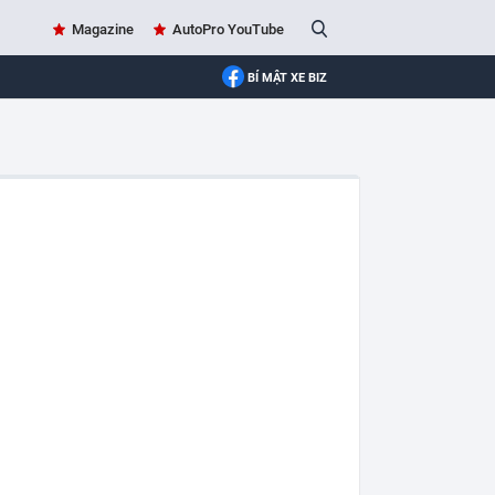
Magazine
AutoPro YouTube
BÍ MẬT XE BIZ