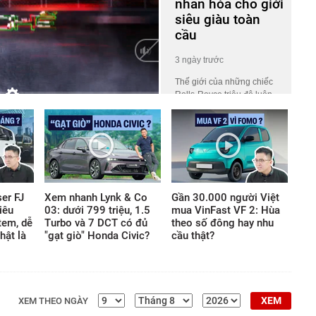
nhân hóa cho giới
siêu giàu toàn
cầu
3 ngày trước
Thế giới của những chiếc
Rolls-Royce triệu đô luôn
HD
Auto
phủ một lớp màn bí ẩn khiến
công chúng tò mò. Ở đó, giá
trị không nằm ở những khối
động cơ gầm rú hay logo
lấp lánh, mà ẩn giấu trong
những tiêu chuẩn chế tác
khắt khe thách thức mọi giới
er FJ
Xem nhanh Lynk & Co
Gần 30.000 người Việt
hạn thông thường của thế
iêu
03: dưới 799 triệu, 1.5
mua VinFast VF 2: Hùa
giới vật chất.
tem, dễ
Turbo và 7 DCT có đủ
theo số đông hay nhu
hật là
"gạt giò" Honda Civic?
cầu thật?
XEM
XEM THEO NGÀY