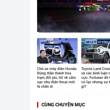
Current
Duration
Time
0:11
/
12:33
Chủ xe máy điện Honda:
Toyota Land Cruis
Đừng thần thánh hóa
và các bình luận t
trạm đổi pin, tối về cắm
cực: Fortuner đè 
sạc như điện thoại mới
có lạc nhưng sự t
là chân ái
gì?
CÙNG CHUYÊN MỤC