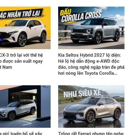
X-3 trở lại với thế hệ
Kia Seltos Hybrid 2027 lộ diện:
p được sản xuất ngay
Hé lộ hệ dẫn động e-AWD độc
ệt Nam
đáo, công nghệ ngập tràn đe phả
hơi nóng lên Toyota Corolla…
a pin' tuyên bố sẽ xây
Trông rất Ferrari nhưng tên nghe