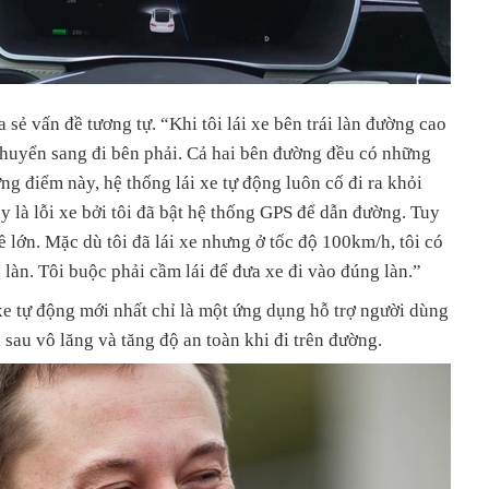
sẻ vấn đề tương tự. “Khi tôi lái xe bên trái làn đường cao
chuyển sang đi bên phải. Cả hai bên đường đều có những
ng điểm này, hệ thống lái xe tự động luôn cố đi ra khỏi
y là lỗi xe bởi tôi đã bật hệ thống GPS để dẫn đường. Tuy
ề lớn. Mặc dù tôi đã lái xe nhưng ở tốc độ 100km/h, tôi có
 làn. Tôi buộc phải cầm lái để đưa xe đi vào đúng làn.”
xe tự động mới nhất chỉ là một ứng dụng hỗ trợ người dùng
 sau vô lăng và tăng độ an toàn khi đi trên đường.