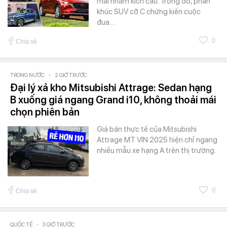
mãi nhằm kích cầu. Trong đó, phân
khúc SUV cỡ C chứng kiến cuộc
đua…
0
Chia sẻ
TRONG NƯỚC
-
2 GIỜ TRƯỚC
Đại lý xả kho Mitsubishi Attrage: Sedan hạng
B xuống giá ngang Grand i10, không thoải mái
chọn phiên bản
Giá bán thực tế của Mitsubishi
Attrage MT VIN 2025 hiện chỉ ngang
nhiều mẫu xe hạng A trên thị trường.
0
Chia sẻ
QUỐC TẾ
-
3 GIỜ TRƯỚC