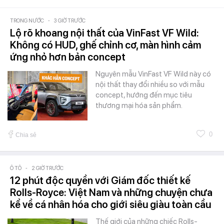
TRONG NƯỚC
-
3 GIỜ TRƯỚC
Lộ rõ khoang nội thất của VinFast VF Wild:
Không có HUD, ghế chỉnh cơ, màn hình cảm
ứng nhỏ hơn bản concept
Nguyên mẫu VinFast VF Wild này có
nội thất thay đổi nhiều so với mẫu
concept, hướng đến mục tiêu
thương mại hóa sản phẩm.
0
Chia sẻ
Ô TÔ
-
2 GIỜ TRƯỚC
12 phút độc quyền với Giám đốc thiết kế
Rolls-Royce: Việt Nam và những chuyện chưa
kể về cá nhân hóa cho giới siêu giàu toàn cầu
Thế giới của những chiếc Rolls-