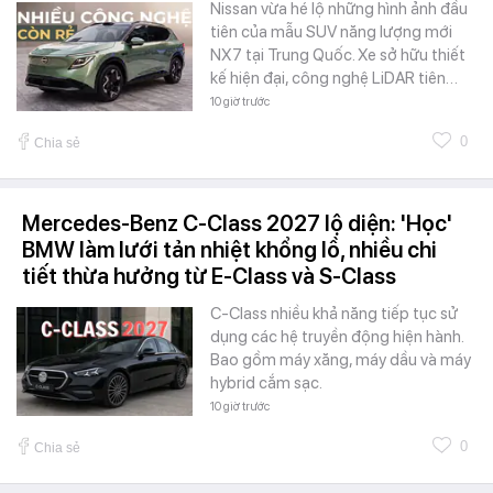
Nissan vừa hé lộ những hình ảnh đầu
tiên của mẫu SUV năng lượng mới
NX7 tại Trung Quốc. Xe sở hữu thiết
kế hiện đại, công nghệ LiDAR tiên…
10 giờ trước
0
Chia sẻ
Mercedes-Benz C-Class 2027 lộ diện: 'Học'
BMW làm lưới tản nhiệt khổng lồ, nhiều chi
tiết thừa hưởng từ E-Class và S-Class
C-Class nhiều khả năng tiếp tục sử
dụng các hệ truyền động hiện hành.
Bao gồm máy xăng, máy dầu và máy
hybrid cắm sạc.
10 giờ trước
0
Chia sẻ