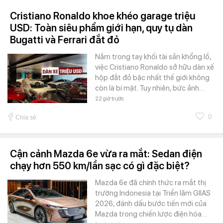
Cristiano Ronaldo khoe khéo garage triệu
USD: Toàn siêu phẩm giới hạn, quy tụ dàn
Bugatti và Ferrari đắt đỏ
Nắm trong tay khối tài sản khổng lồ,
việc Cristiano Ronaldo sở hữu dàn xế
hộp đắt đỏ bậc nhất thế giới không
còn là bí mật. Tuy nhiên, bức ảnh…
22 giờ trước
0
Chia sẻ
Cận cảnh Mazda 6e vừa ra mắt: Sedan điện
chạy hơn 550 km/lần sạc có gì đặc biệt?
Mazda 6e đã chính thức ra mắt thị
trường Indonesia tại Triển lãm GIIAS
2026, đánh dấu bước tiến mới của
Mazda trong chiến lược điện hóa…