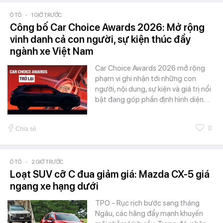
Ô TÔ
-
1 GIỜ TRƯỚC
Công bố Car Choice Awards 2026: Mở rộng
vinh danh cả con người, sự kiện thúc đẩy
ngành xe Việt Nam
Car Choice Awards 2026 mở rộng
phạm vi ghi nhận tới những con
người, nội dung, sự kiện và giá trị nổi
bật đang góp phần định hình diện…
0
Chia sẻ
Ô TÔ
-
2 GIỜ TRƯỚC
Loạt SUV cỡ C đua giảm giá: Mazda CX-5 giá
ngang xe hạng dưới
TPO - Rục rịch bước sang tháng
Ngâu, các hãng đẩy mạnh khuyến