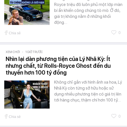
Royce triệu đô luôn phủ một lớp màn
bí ẩn khiến công chúng tò mò. Ở đó,
giá trị không nằm ở những khối
động…
0
Chia sẻ
XEM CHƠI
-
1 GIỜ TRƯỚC
Nhìn lại dàn phương tiện của Lý Nhã Kỳ: Ít
nhưng chất, từ Rolls-Royce Ghost đến du
thuyền hơn 100 tỷ đồng
Không chỉ gắn với hình ảnh xa hoa, Lý
Nhã Kỳ còn từng sở hữu hoặc sử
dụng nhiều phương tiện có giá trị lên
tới hàng chục, thậm chí hơn 100 tỷ…
0
Chia sẻ