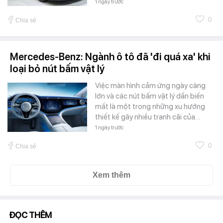
1 ngày trước
0
Chia sẻ
Mercedes-Benz: Ngành ô tô đã 'đi quá xa' khi
loại bỏ nút bấm vật lý
Việc màn hình cảm ứng ngày càng
lớn và các nút bấm vật lý dần biến
mất là một trong những xu hướng
thiết kế gây nhiều tranh cãi của…
1 ngày trước
0
Chia sẻ
Xem thêm
ĐỌC THÊM