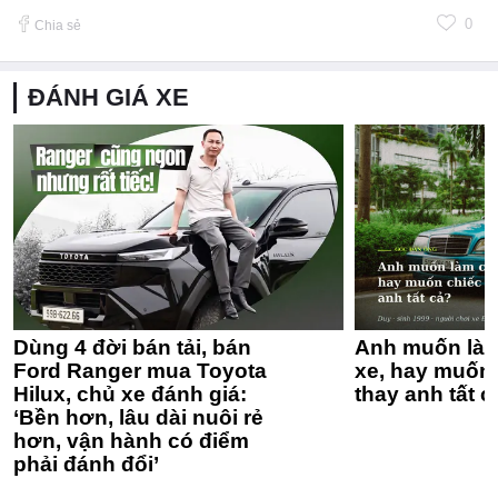
0
Chia sẻ
ĐÁNH GIÁ XE
Dùng 4 đời bán tải, bán
Anh muốn làm
Ford Ranger mua Toyota
xe, hay muốn 
Hilux, chủ xe đánh giá:
thay anh tất c
‘Bền hơn, lâu dài nuôi rẻ
hơn, vận hành có điểm
phải đánh đổi’