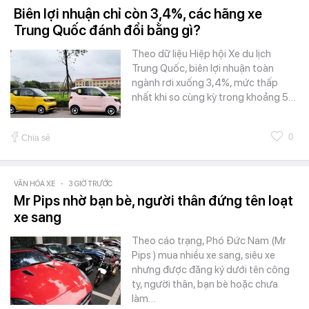
Biên lợi nhuận chỉ còn 3,4%, các hãng xe
Trung Quốc đánh đổi bằng gì?
Theo dữ liệu Hiệp hội Xe du lịch
Trung Quốc, biên lợi nhuận toàn
ngành rơi xuống 3,4%, mức thấp
nhất khi so cùng kỳ trong khoảng 5…
0
Chia sẻ
VĂN HÓA XE
-
3 GIỜ TRƯỚC
Mr Pips nhờ bạn bè, người thân đứng tên loạt
xe sang
Theo cáo trạng, Phó Đức Nam (Mr
Pips ) mua nhiều xe sang, siêu xe
nhưng được đăng ký dưới tên công
ty, người thân, bạn bè hoặc chưa
làm…