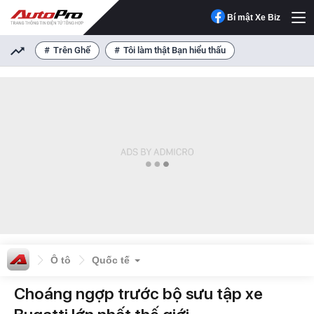
Bí mật Xe Biz
Trên Ghế
Tôi làm thật Bạn hiểu thấu
Ô tô
Quốc tế
Choáng ngợp trước bộ sưu tập xe