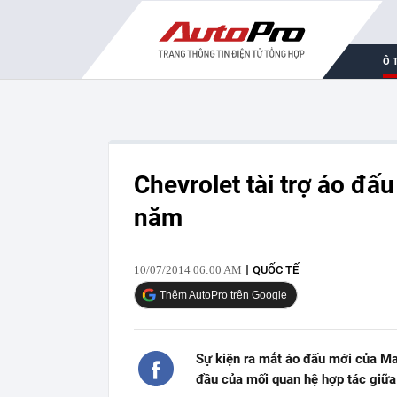
Ô 
Chevrolet tài trợ áo đấ
năm
10/07/2014 06:00 AM
QUỐC TẾ
Thêm AutoPro trên Google
Sự kiện ra mắt áo đấu mới của M
đầu của mối quan hệ hợp tác giữa