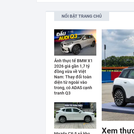
NỔI BẬT TRANG CHỦ
Ảnh thực tế BMW X1
2026 giá gần 1,7 tỷ
đồng vừa về Việt
Nam: Thay đổi toàn
diện từ ngoài vào
trong, có ADAS cạnh
tranh Q3
Xem thực
Mazda CX-5 xả kho