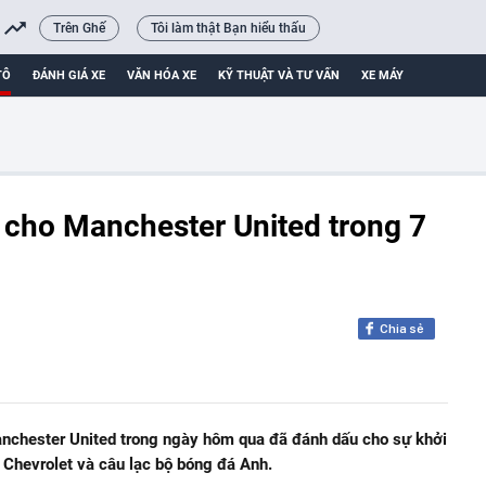
Trên Ghế
Tôi làm thật Bạn hiểu thấu
TÔ
ĐÁNH GIÁ XE
VĂN HÓA XE
KỸ THUẬT VÀ TƯ VẤN
XE MÁY
u cho Manchester United trong 7
Chia sẻ
anchester United trong ngày hôm qua đã đánh dấu cho sự khởi
 Chevrolet và câu lạc bộ bóng đá Anh.