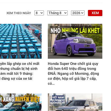
XEM
XEM THEO NGÀY
yền lắp ghép xe chỉ mất
Honda Super One chốt giá quy
 nhưng chuẩn bị hệ sinh
đổi hơn 640 triệu đồng trong
 kèm mất tới 9 tháng:
ĐNÁ: Ngang cỡ Morning, động
 đáng sợ của xe tải
cơ điện, hộp số giả lập 7 cấp,
có…