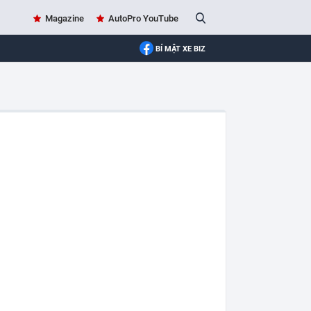
Magazine
AutoPro YouTube
BÍ MẬT XE BIZ