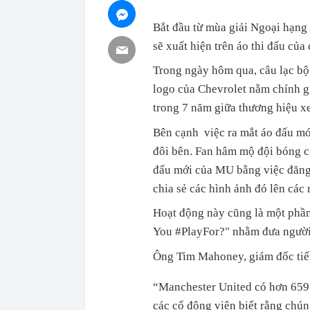
Bắt đầu từ mùa giải Ngoại hạng
sẽ xuất hiện trên áo thi đấu của
Trong ngày hôm qua, câu lạc bộ
logo của Chevrolet nằm chính gi
trong 7 năm giữa thương hiệu x
Bên cạnh việc ra mắt áo đấu mớ
đôi bên. Fan hâm mộ đội bóng c
đấu mới của MU bằng việc đăng 
chia sẻ các hình ảnh đó lên các
Hoạt động này cũng là một phần
You #PlayFor?" nhằm đưa người
Ông Tim Mahoney, giám đốc tiếp 
“Manchester United có hơn 659 t
các cổ động viên biết rằng chú