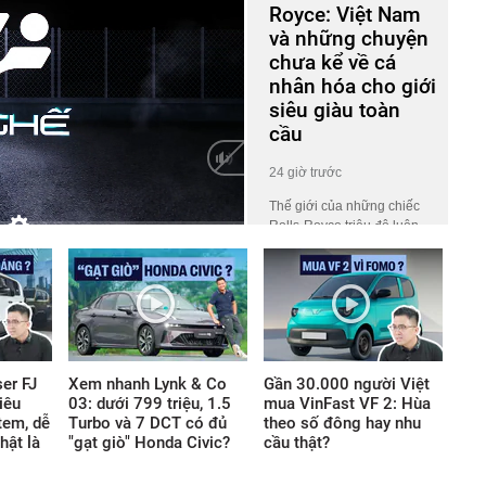
Royce: Việt Nam
và những chuyện
chưa kể về cá
nhân hóa cho giới
siêu giàu toàn
cầu
24 giờ trước
Thế giới của những chiếc
Rolls-Royce triệu đô luôn
HD
Auto
phủ một lớp màn bí ẩn khiến
công chúng tò mò. Ở đó, giá
trị không nằm ở những khối
động cơ gầm rú hay logo
lấp lánh, mà ẩn giấu trong
những tiêu chuẩn chế tác
khắt khe thách thức mọi giới
er FJ
Xem nhanh Lynk & Co
Gần 30.000 người Việt
hạn thông thường của thế
iêu
03: dưới 799 triệu, 1.5
mua VinFast VF 2: Hùa
giới vật chất.
tem, dễ
Turbo và 7 DCT có đủ
theo số đông hay nhu
hật là
"gạt giò" Honda Civic?
cầu thật?