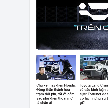
Current
Duration
Time
0:13
/
12:33
Chủ xe máy điện Honda:
Toyota Land Cruis
Đừng thần thánh hóa
và các bình luận t
trạm đổi pin, tối về cắm
cực: Fortuner đè 
sạc như điện thoại mới
có lạc nhưng sự t
là chân ái
gì?