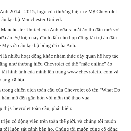
 Anh 2014 - 2015, logo của thương hiệu xe Mỹ Chevrolet
 câu lạc bộ Manchester United.
 Manchester United của Anh vừa ra mắt áo thi đấu mới với
ữa áo. Sự kiện này đánh dấu cho hợp đồng tài trợ áo đấu
e Mỹ với câu lạc bộ bóng đá của Anh.
i là nhiều hoạt động khác nhằm thúc đẩy quan hệ hợp tác
ũng như thương hiệu Chevrolet có thể "mặc online" áo
tải hình ảnh của mình lên trang www.chevroletfc.com và
 mạng xã hội.
 trong chiến dịch toàn cầu của Chevrolet có tên "What Do
 hâm mộ đến gần hơn với môn thể thao vua.
thị Chevrolet toàn cầu, phát biểu:
riệu cổ động viên trên toàn thế giới, và chúng tôi muốn
ng tôi luôn sát cánh bên họ. Chúng tôi muốn cùng cổ động