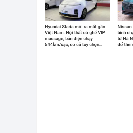
Hyundai Staria mới ra mắt gần
Nissan 
Việt Nam: Nội thất có ghế VIP
bình ch
massage, bản điện chạy
từ Hà N
544km/sạc, có cả tùy chọn…
đổ thê