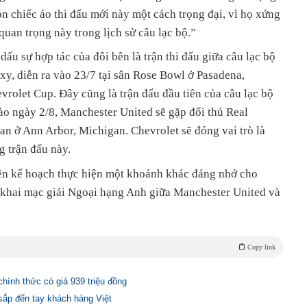
 chiếc áo thi đấu mới này một cách trọng đại, vì họ xứng
quan trọng này trong lịch sử câu lạc bộ.”
u sự hợp tác của đôi bên là trận thi đấu giữa câu lạc bộ
y, diễn ra vào 23/7 tại sân Rose Bowl ở Pasadena,
vrolet Cup. Đây cũng là trận đấu đầu tiên của câu lạc bộ
o ngày 2/8, Manchester United sẽ gặp đối thủ Real
n ở Ann Arbor, Michigan. Chevrolet sẽ đóng vai trò là
g trận đấu này.
ên kế hoạch thực hiện một khoảnh khác đáng nhớ cho
khai mạc giải Ngoại hạng Anh giữa Manchester United và
Copy link
chính thức có giá 939 triệu đồng
sắp đến tay khách hàng Việt