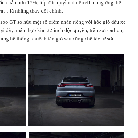
ắc chắn hơn 15%, lốp độc quyền do Pirelli cung ứng, hệ
hơn… là những thay đổi chính.
urbo GT sở hữu một số điểm nhấn riêng với hốc gió đầu xe
ại đây, mâm hợp kim 22 inch độc quyền, trần sợi carbon,
cùng hệ thống khuếch tán gió sau cũng chế tác từ sợi