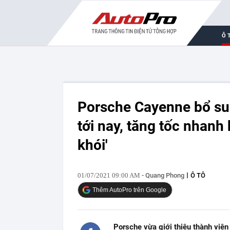
Ô 
Porsche Cayenne bổ su
tới nay, tăng tốc nhanh
khói'
01/07/2021 09:00 AM
- Quang Phong
Ô TÔ
Thêm AutoPro trên Google
Porsche vừa giới thiệu thành viê