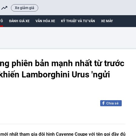
Xe giảm giá
TÔ
ĐÁNH GIÁ XE
VĂN HÓA XE
KỸ THUẬT VÀ TƯ VẤN
XE MÁY
ng phiên bản mạnh nhất từ trước
 khiến Lamborghini Urus 'ngửi
Chia sẻ
n mới nhất tham gia đội hình Cayenne Coupe với tên gọi đầy đủ