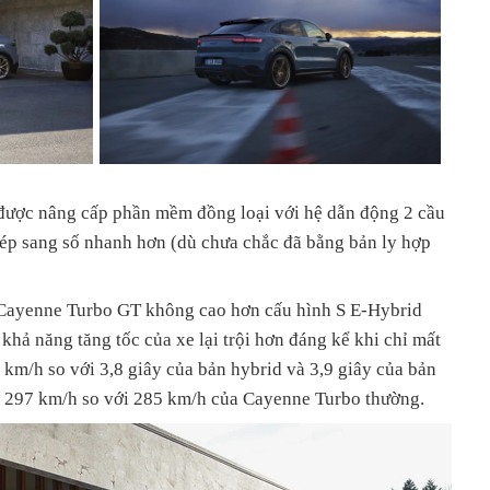
 được nâng cấp phần mềm đồng loại với hệ dẫn động 2 cầu
ép sang số nhanh hơn (dù chưa chắc đã bằng bản ly hợp
 Cayenne Turbo GT không cao hơn cấu hình S E-Hybrid
hả năng tăng tốc của xe lại trội hơn đáng kể khi chỉ mất
0 km/h so với 3,8 giây của bản hybrid và 3,9 giây của bản
ở 297 km/h so với 285 km/h của Cayenne Turbo thường.