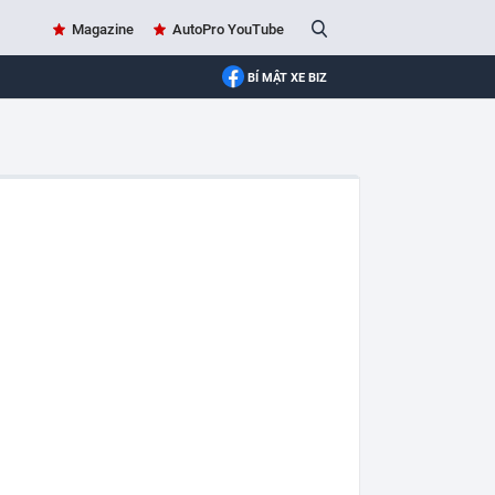
Magazine
AutoPro YouTube
BÍ MẬT XE BIZ