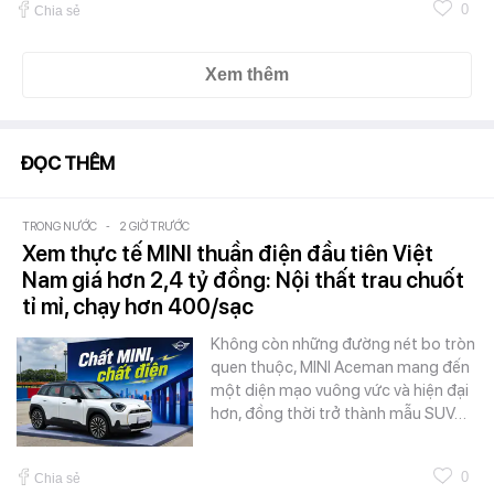
0
Chia sẻ
Xem thêm
ĐỌC THÊM
TRONG NƯỚC
-
2 GIỜ TRƯỚC
Xem thực tế MINI thuần điện đầu tiên Việt
Nam giá hơn 2,4 tỷ đồng: Nội thất trau chuốt
tỉ mỉ, chạy hơn 400/sạc
Không còn những đường nét bo tròn
quen thuộc, MINI Aceman mang đến
một diện mạo vuông vức và hiện đại
hơn, đồng thời trở thành mẫu SUV…
0
Chia sẻ