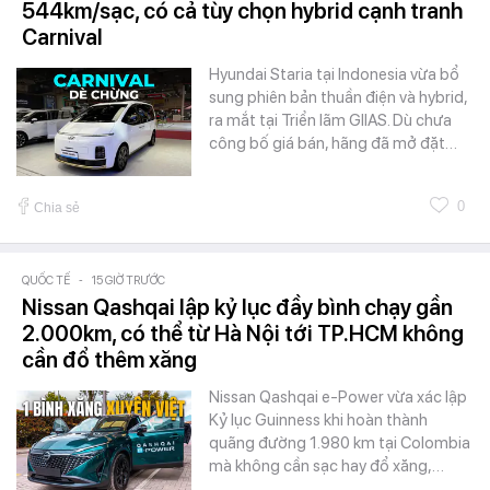
544km/sạc, có cả tùy chọn hybrid cạnh tranh
Carnival
Hyundai Staria tại Indonesia vừa bổ
sung phiên bản thuần điện và hybrid,
ra mắt tại Triển lãm GIIAS. Dù chưa
công bố giá bán, hãng đã mở đặt…
0
Chia sẻ
QUỐC TẾ
-
15 GIỜ TRƯỚC
Nissan Qashqai lập kỷ lục đầy bình chạy gần
2.000km, có thể từ Hà Nội tới TP.HCM không
cần đổ thêm xăng
Nissan Qashqai e-Power vừa xác lập
Kỷ lục Guinness khi hoàn thành
quãng đường 1.980 km tại Colombia
mà không cần sạc hay đổ xăng,…