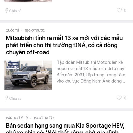
0
Chia sẻ
QUỐC TẾ
-
15 GIỜ TRƯỚC
Mitsubishi tính ra mắt 13 xe mới với các mẫu
phát triển cho thị trường ĐNÁ, có cả dòng
chuyên off-road
Tập đoàn Mitsubishi Motors lên kế
hoạch ra mắt 13 mẫu xe mới từ nay
đến năm 2031, tập trung trọng tâm
vào khu vực Đông Nam Á và dòng…
0
Chia sẻ
ĐÁNH GIÁ Ô TÔ
-
15 GIỜ TRƯỚC
Bán sedan hạng sang mua Kia Sportage HEV,
chủ xe chia sẻ: ‘Nội thất rộng, chở gia đình