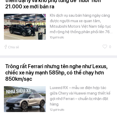
thêm đại lý và kho phụ tùng để ‘nuôi’ hơn
21.000 xe mới bán ra
Khi dịch vụ sau bán hàng ngày càng
được người mua xe quan tâm,
Mitsubishi Motors Việt Nam tiếp tục
mở rộng hệ thống phân phối lên 76…
10 giờ trước
0
Chia sẻ
Trông rất Ferrari nhưng tên nghe như Lexus,
chiếc xe này mạnh 585hp, có thể chạy hơn
850km/sạc
Luxeed RX – mẫu xe điện hợp tác
giữa Chery và Huawei mang thiết kế
gợi nhớ Ferrari – chuẩn bị nhận đặt
hàng.
12 giờ trước