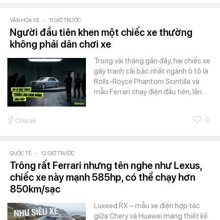
VĂN HÓA XE
-
11 GIỜ TRƯỚC
Người đầu tiên khen một chiếc xe thường
không phải dân chơi xe
Trong vài tháng gần đây, hai chiếc xe
gây tranh cãi bậc nhất ngành ô tô là
Rolls-Royce Phantom Scintilla và
mẫu Ferrari chạy điện đầu tiên, lần…
0
Chia sẻ
QUỐC TẾ
-
12 GIỜ TRƯỚC
Trông rất Ferrari nhưng tên nghe như Lexus,
chiếc xe này mạnh 585hp, có thể chạy hơn
850km/sạc
Luxeed RX – mẫu xe điện hợp tác
giữa Chery và Huawei mang thiết kế