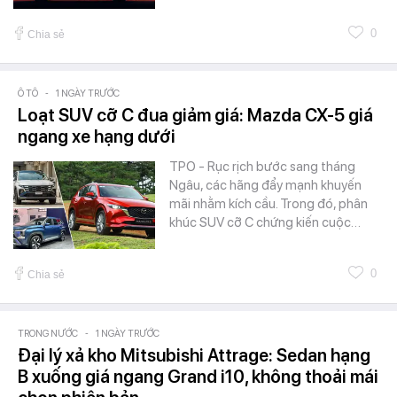
0
Chia sẻ
Ô TÔ
-
1 NGÀY TRƯỚC
Loạt SUV cỡ C đua giảm giá: Mazda CX-5 giá
ngang xe hạng dưới
TPO - Rục rịch bước sang tháng
Ngâu, các hãng đẩy mạnh khuyến
mãi nhằm kích cầu. Trong đó, phân
khúc SUV cỡ C chứng kiến cuộc…
0
Chia sẻ
TRONG NƯỚC
-
1 NGÀY TRƯỚC
Đại lý xả kho Mitsubishi Attrage: Sedan hạng
B xuống giá ngang Grand i10, không thoải mái