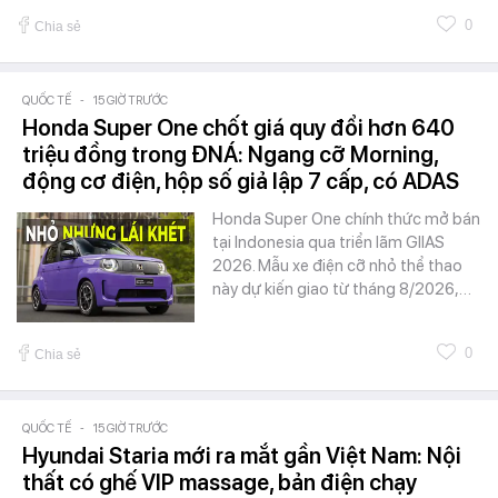
0
Chia sẻ
QUỐC TẾ
-
15 GIỜ TRƯỚC
Honda Super One chốt giá quy đổi hơn 640
triệu đồng trong ĐNÁ: Ngang cỡ Morning,
động cơ điện, hộp số giả lập 7 cấp, có ADAS
Honda Super One chính thức mở bán
tại Indonesia qua triển lãm GIIAS
2026. Mẫu xe điện cỡ nhỏ thể thao
này dự kiến giao từ tháng 8/2026,…
0
Chia sẻ
QUỐC TẾ
-
15 GIỜ TRƯỚC
Hyundai Staria mới ra mắt gần Việt Nam: Nội
thất có ghế VIP massage, bản điện chạy