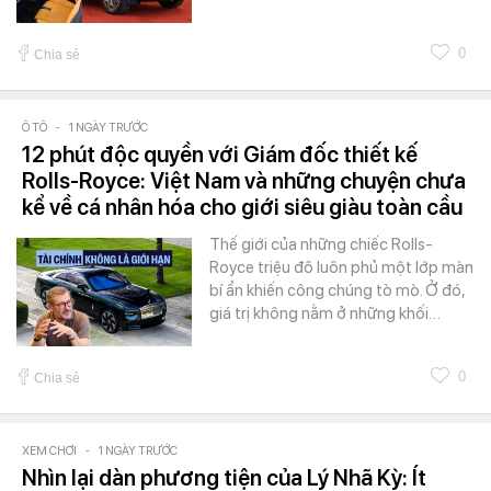
0
Chia sẻ
Ô TÔ
-
1 NGÀY TRƯỚC
12 phút độc quyền với Giám đốc thiết kế
Rolls-Royce: Việt Nam và những chuyện chưa
kể về cá nhân hóa cho giới siêu giàu toàn cầu
Thế giới của những chiếc Rolls-
Royce triệu đô luôn phủ một lớp màn
bí ẩn khiến công chúng tò mò. Ở đó,
giá trị không nằm ở những khối…
0
Chia sẻ
XEM CHƠI
-
1 NGÀY TRƯỚC
Nhìn lại dàn phương tiện của Lý Nhã Kỳ: Ít