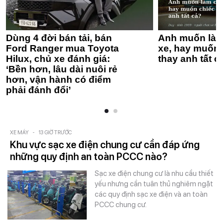
Dùng 4 đời bán tải, bán
Anh muốn làm
Ford Ranger mua Toyota
xe, hay muốn 
Hilux, chủ xe đánh giá:
thay anh tất c
‘Bền hơn, lâu dài nuôi rẻ
hơn, vận hành có điểm
phải đánh đổi’
XE MÁY
-
13 GIỜ TRƯỚC
Khu vực sạc xe điện chung cư cần đáp ứng
những quy định an toàn PCCC nào?
Sạc xe điện chung cư là nhu cầu thiết
yếu nhưng cần tuân thủ nghiêm ngặt
các quy định sạc xe điện và an toàn
PCCC chung cư.