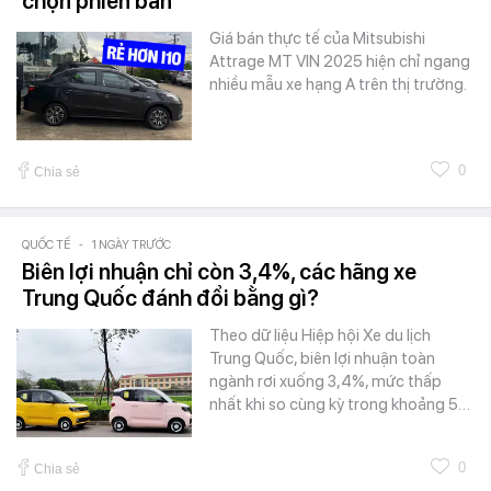
chọn phiên bản
Giá bán thực tế của Mitsubishi
Attrage MT VIN 2025 hiện chỉ ngang
nhiều mẫu xe hạng A trên thị trường.
0
Chia sẻ
QUỐC TẾ
-
1 NGÀY TRƯỚC
Biên lợi nhuận chỉ còn 3,4%, các hãng xe
Trung Quốc đánh đổi bằng gì?
Theo dữ liệu Hiệp hội Xe du lịch
Trung Quốc, biên lợi nhuận toàn
ngành rơi xuống 3,4%, mức thấp
nhất khi so cùng kỳ trong khoảng 5…
0
Chia sẻ