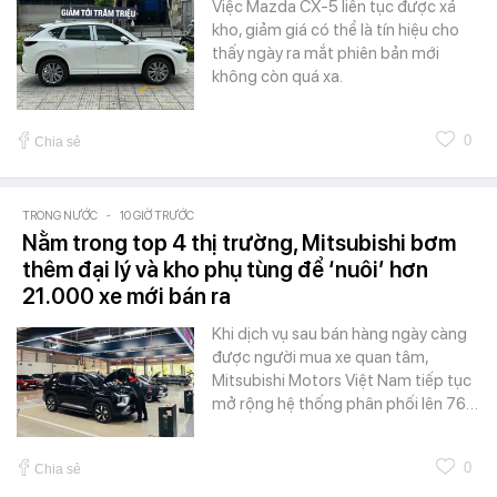
Việc Mazda CX-5 liên tục được xả
kho, giảm giá có thể là tín hiệu cho
thấy ngày ra mắt phiên bản mới
không còn quá xa.
0
Chia sẻ
TRONG NƯỚC
-
10 GIỜ TRƯỚC
Nằm trong top 4 thị trường, Mitsubishi bơm
thêm đại lý và kho phụ tùng để ‘nuôi’ hơn
21.000 xe mới bán ra
Khi dịch vụ sau bán hàng ngày càng
được người mua xe quan tâm,
Mitsubishi Motors Việt Nam tiếp tục
mở rộng hệ thống phân phối lên 76…
0
Chia sẻ