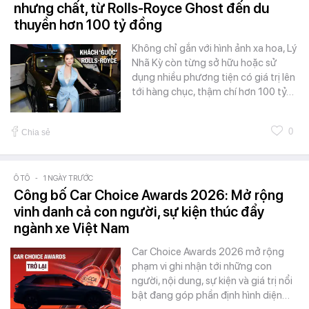
nhưng chất, từ Rolls-Royce Ghost đến du
thuyền hơn 100 tỷ đồng
Không chỉ gắn với hình ảnh xa hoa, Lý
Nhã Kỳ còn từng sở hữu hoặc sử
dụng nhiều phương tiện có giá trị lên
tới hàng chục, thậm chí hơn 100 tỷ…
0
Chia sẻ
Ô TÔ
-
1 NGÀY TRƯỚC
Công bố Car Choice Awards 2026: Mở rộng
vinh danh cả con người, sự kiện thúc đẩy
ngành xe Việt Nam
Car Choice Awards 2026 mở rộng
phạm vi ghi nhận tới những con
người, nội dung, sự kiện và giá trị nổi
bật đang góp phần định hình diện…