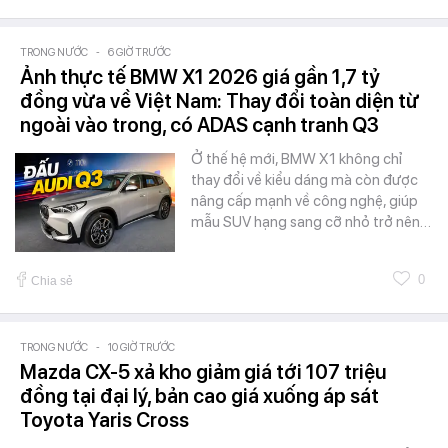
TRONG NƯỚC
-
6 GIỜ TRƯỚC
Ảnh thực tế BMW X1 2026 giá gần 1,7 tỷ
đồng vừa về Việt Nam: Thay đổi toàn diện từ
ngoài vào trong, có ADAS cạnh tranh Q3
Ở thế hệ mới, BMW X1 không chỉ
thay đổi về kiểu dáng mà còn được
nâng cấp mạnh về công nghệ, giúp
mẫu SUV hạng sang cỡ nhỏ trở nên…
0
Chia sẻ
TRONG NƯỚC
-
10 GIỜ TRƯỚC
Mazda CX-5 xả kho giảm giá tới 107 triệu
đồng tại đại lý, bản cao giá xuống áp sát
Toyota Yaris Cross