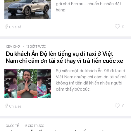
gợi nhớ Ferrari – chuẩn bị nhận đặt
hàng.
0
Chia sẻ
XEM CHƠI
-
13 GIỜ TRƯỚC
Du khách Ấn Độ lên tiếng vụ đi taxi ở Việt
Nam chỉ cảm ơn tài xế thay vì trả tiền cuốc xe
Sự việc một du khách Ấn Độ đi taxi ở
Việt Nam nhưng chỉ cảm ơn tài xế mà
không trả tiền đã khiến nhiều người
cảm thấy bức xúc.
0
Chia sẻ
QUỐC TẾ
-
13 GIỜ TRƯỚC