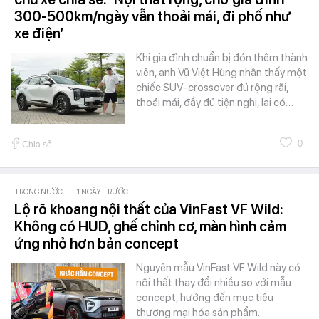
300-500km/ngày vẫn thoải mái, đi phố như
xe điện’
Khi gia đình chuẩn bị đón thêm thành
viên, anh Vũ Việt Hùng nhận thấy một
chiếc SUV-crossover đủ rộng rãi,
thoải mái, đầy đủ tiện nghi, lại có…
0
Chia sẻ
TRONG NƯỚC
-
1 NGÀY TRƯỚC
Lộ rõ khoang nội thất của VinFast VF Wild:
Không có HUD, ghế chỉnh cơ, màn hình cảm
ứng nhỏ hơn bản concept
Nguyên mẫu VinFast VF Wild này có
nội thất thay đổi nhiều so với mẫu
concept, hướng đến mục tiêu
thương mại hóa sản phẩm.