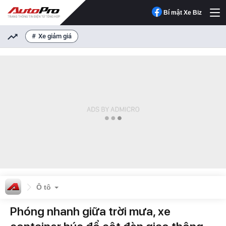
Bí mật Xe Biz
Xe giảm giá
Ô tô
Phóng nhanh giữa trời mưa, xe