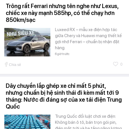
Trông rất Ferrari nhưng tên nghe như Lexus,
chiếc xe này mạnh 585hp, có thể chạy hơn
850km/sạc
Luxeed RX – mẫu xe điện hợp tác
giữa Chery và Huawei mang thiết kế
gợi nhớ Ferrari – chuẩn bị nhận đặt
hàng.
6 giờ trước
0
Chia sẻ
Dây chuyền lắp ghép xe chỉ mất 5 phút,
nhưng chuẩn bị hệ sinh thái đi kèm mất tới 9
tháng: Nước đi đáng sợ của xe tải điện Trung
Quốc
Trung Quốc đổi luật chơi xe điện:
Không bán ô tô, bán trọn gói pin,
điện mặt trời và hạ tầng năng lượng.