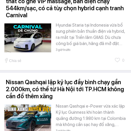
thất có ghế VIP massage, bản điện chạy
544km/sạc, có cả tùy chọn hybrid cạnh tranh
Carnival
Hyundai Staria tại Indonesia vừa bổ
sung phiên bản thuần điện và hybrid,
ra mắt tại Triển lãm GIIAS. Dù chưa
công bố giá bán, hãng đã mở đặt…
3 giờ trước
0
Chia sẻ
Nissan Qashqai lập kỷ lục đầy bình chạy gần
2.000km, có thể từ Hà Nội tới TP.HCM không
cần đổ thêm xăng
Nissan Qashqai e-Power vừa xác lập
Kỷ lục Guinness khi hoàn thành
quãng đường 1.980 km tại Colombia
mà không cần sạc hay đổ xăng,…
3 giờ trước