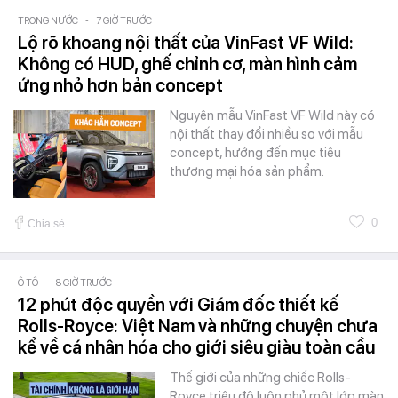
TRONG NƯỚC
-
7 GIỜ TRƯỚC
Lộ rõ khoang nội thất của VinFast VF Wild:
Không có HUD, ghế chỉnh cơ, màn hình cảm
ứng nhỏ hơn bản concept
Nguyên mẫu VinFast VF Wild này có
nội thất thay đổi nhiều so với mẫu
concept, hướng đến mục tiêu
thương mại hóa sản phẩm.
0
Chia sẻ
Ô TÔ
-
8 GIỜ TRƯỚC
12 phút độc quyền với Giám đốc thiết kế
Rolls-Royce: Việt Nam và những chuyện chưa
kể về cá nhân hóa cho giới siêu giàu toàn cầu
Thế giới của những chiếc Rolls-
Royce triệu đô luôn phủ một lớp màn