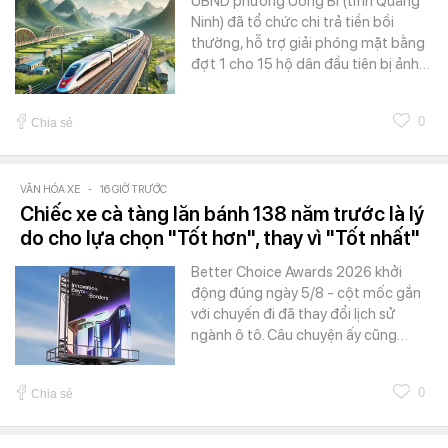
UBND phường Uông Bí (tỉnh Quảng
Ninh) đã tổ chức chi trả tiền bồi
thường, hỗ trợ giải phóng mặt bằng
đợt 1 cho 15 hộ dân đầu tiên bị ảnh…
0
Chia sẻ
VĂN HÓA XE
-
16 GIỜ TRƯỚC
Chiếc xe cà tàng lăn bánh 138 năm trước là lý
do cho lựa chọn "Tốt hơn", thay vì "Tốt nhất"
Better Choice Awards 2026 khởi
động đúng ngày 5/8 - cột mốc gắn
với chuyến đi đã thay đổi lịch sử
ngành ô tô. Câu chuyện ấy cũng…
0
Chia sẻ