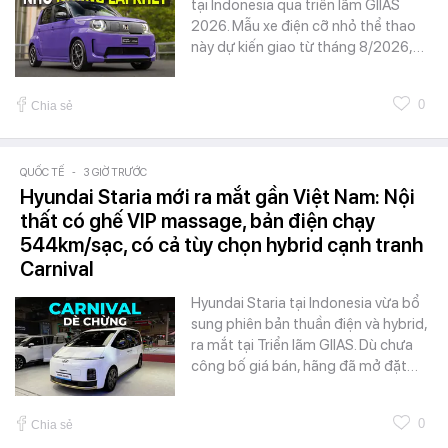
tại Indonesia qua triển lãm GIIAS
2026. Mẫu xe điện cỡ nhỏ thể thao
này dự kiến giao từ tháng 8/2026,…
0
Chia sẻ
QUỐC TẾ
-
3 GIỜ TRƯỚC
Hyundai Staria mới ra mắt gần Việt Nam: Nội
thất có ghế VIP massage, bản điện chạy
544km/sạc, có cả tùy chọn hybrid cạnh tranh
Carnival
Hyundai Staria tại Indonesia vừa bổ
sung phiên bản thuần điện và hybrid,
ra mắt tại Triển lãm GIIAS. Dù chưa
công bố giá bán, hãng đã mở đặt…
0
Chia sẻ