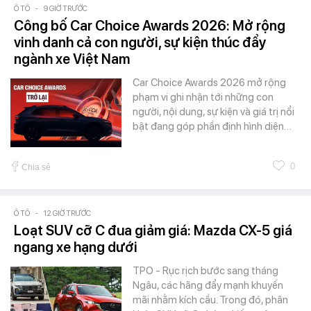
Ô TÔ
-
9 GIỜ TRƯỚC
Công bố Car Choice Awards 2026: Mở rộng
vinh danh cả con người, sự kiện thúc đẩy
ngành xe Việt Nam
Car Choice Awards 2026 mở rộng
phạm vi ghi nhận tới những con
người, nội dung, sự kiện và giá trị nổi
bật đang góp phần định hình diện…
0
Chia sẻ
Ô TÔ
-
12 GIỜ TRƯỚC
Loạt SUV cỡ C đua giảm giá: Mazda CX-5 giá
ngang xe hạng dưới
TPO - Rục rịch bước sang tháng
Ngâu, các hãng đẩy mạnh khuyến
mãi nhằm kích cầu. Trong đó, phân