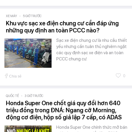
XE MÁY
-
5 GIỜ TRƯỚC
Khu vực sạc xe điện chung cư cần đáp ứng
những quy định an toàn PCCC nào?
Sạc xe điện chung cư là nhu cầu thiết
yếu nhưng cần tuân thủ nghiêm ngặt
các quy định sạc xe điện và an toàn
PCCC chung cư.
0
Chia sẻ
QUỐC TẾ
-
3 GIỜ TRƯỚC
Honda Super One chốt giá quy đổi hơn 640
triệu đồng trong ĐNÁ: Ngang cỡ Morning,
động cơ điện, hộp số giả lập 7 cấp, có ADAS
Honda Super One chính thức mở bán