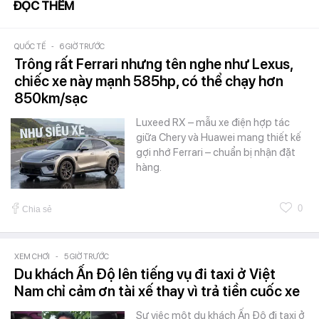
ĐỌC THÊM
QUỐC TẾ
-
6 GIỜ TRƯỚC
Trông rất Ferrari nhưng tên nghe như Lexus,
chiếc xe này mạnh 585hp, có thể chạy hơn
850km/sạc
Luxeed RX – mẫu xe điện hợp tác
giữa Chery và Huawei mang thiết kế
gợi nhớ Ferrari – chuẩn bị nhận đặt
hàng.
0
Chia sẻ
XEM CHƠI
-
5 GIỜ TRƯỚC
Du khách Ấn Độ lên tiếng vụ đi taxi ở Việt
Nam chỉ cảm ơn tài xế thay vì trả tiền cuốc xe
Sự việc một du khách Ấn Độ đi taxi ở