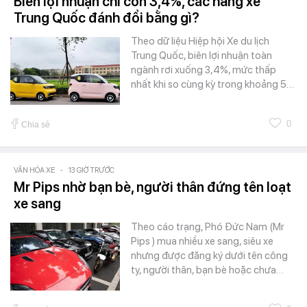
Biên lợi nhuận chỉ còn 3,4%, các hãng xe
Trung Quốc đánh đổi bằng gì?
Theo dữ liệu Hiệp hội Xe du lịch
Trung Quốc, biên lợi nhuận toàn
ngành rơi xuống 3,4%, mức thấp
nhất khi so cùng kỳ trong khoảng 5…
0
Chia sẻ
VĂN HÓA XE
-
13 GIỜ TRƯỚC
Mr Pips nhờ bạn bè, người thân đứng tên loạt
xe sang
Theo cáo trạng, Phó Đức Nam (Mr
Pips ) mua nhiều xe sang, siêu xe
nhưng được đăng ký dưới tên công
ty, người thân, bạn bè hoặc chưa…