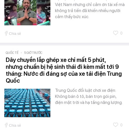
Việt Nam nhưng chỉ cảm ơn tài xế mà
không trả tiền đã khiến nhiều người
cảm thấy bức xúc.
0
Chia sẻ
QUỐC TẾ
-
5 GIỜ TRƯỚC
Dây chuyền lắp ghép xe chỉ mất 5 phút,
nhưng chuẩn bị hệ sinh thái đi kèm mất tới 9
tháng: Nước đi đáng sợ của xe tải điện Trung
Quốc
Trung Quốc đổi luật chơi xe điện:
Không bán ô tô, bán trọn gói pin,
điện mặt trời và hạ tầng năng lượng.
0
Chia sẻ