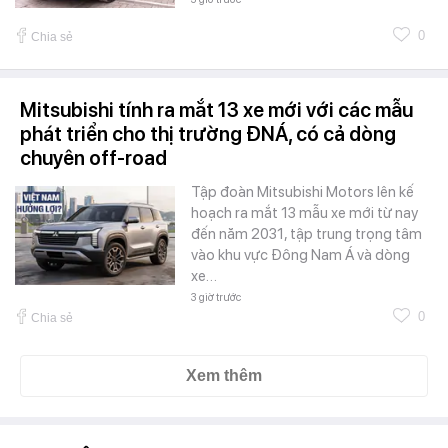
0
Chia sẻ
Mitsubishi tính ra mắt 13 xe mới với các mẫu
phát triển cho thị trường ĐNÁ, có cả dòng
chuyên off-road
Tập đoàn Mitsubishi Motors lên kế
hoạch ra mắt 13 mẫu xe mới từ nay
đến năm 2031, tập trung trọng tâm
vào khu vực Đông Nam Á và dòng
xe…
3 giờ trước
0
Chia sẻ
Xem thêm