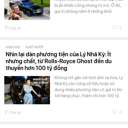
bí ẩn khiến công chúng tò mò. Ở đó,
giá trị không nằm ở những khối…
0
Chia sẻ
XEM CHƠI
-
9 GIỜ TRƯỚC
Nhìn lại dàn phương tiện của Lý Nhã Kỳ: Ít
nhưng chất, từ Rolls-Royce Ghost đến du
thuyền hơn 100 tỷ đồng
Không chỉ gắn với hình ảnh xa hoa, Lý
Nhã Kỳ còn từng sở hữu hoặc sử
dụng nhiều phương tiện có giá trị lên
tới hàng chục, thậm chí hơn 100 tỷ…
0
Chia sẻ