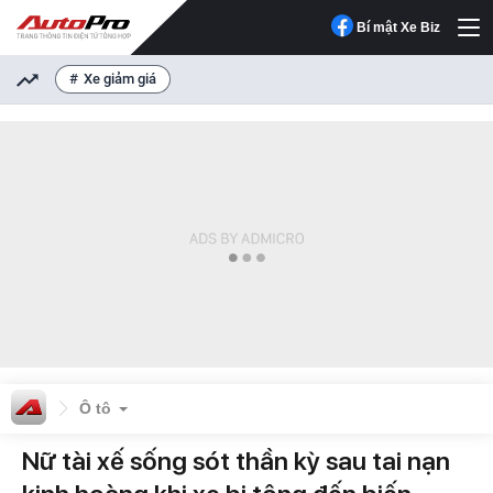
Bí mật Xe Biz
Xe giảm giá
Ô tô
Nữ tài xế sống sót thần kỳ sau tai nạn