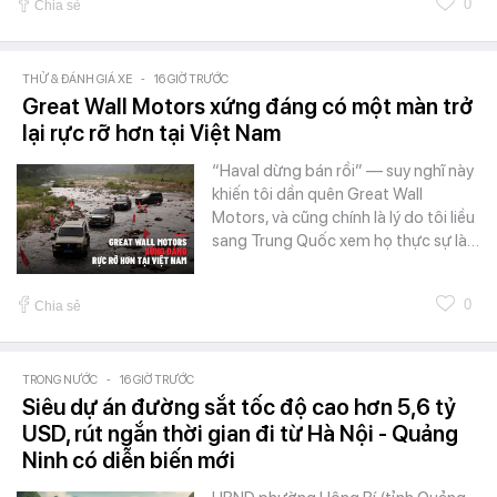
0
Chia sẻ
THỬ & ĐÁNH GIÁ XE
-
16 GIỜ TRƯỚC
Great Wall Motors xứng đáng có một màn trở
lại rực rỡ hơn tại Việt Nam
“Haval dừng bán rồi” — suy nghĩ này
khiến tôi dần quên Great Wall
Motors, và cũng chính là lý do tôi liều
sang Trung Quốc xem họ thực sự là…
0
Chia sẻ
TRONG NƯỚC
-
16 GIỜ TRƯỚC
Siêu dự án đường sắt tốc độ cao hơn 5,6 tỷ
USD, rút ngắn thời gian đi từ Hà Nội - Quảng
Ninh có diễn biến mới