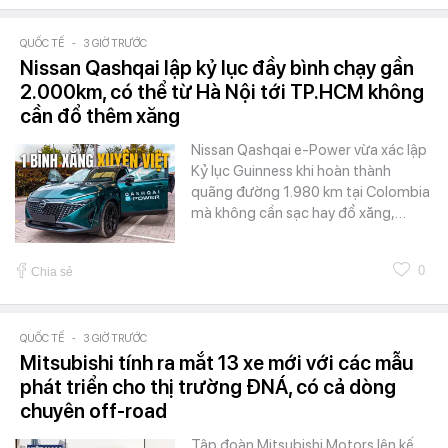
QUỐC TẾ
-
3 GIỜ TRƯỚC
Nissan Qashqai lập kỷ lục đầy bình chạy gần
2.000km, có thể từ Hà Nội tới TP.HCM không
cần đổ thêm xăng
Nissan Qashqai e-Power vừa xác lập
Kỷ lục Guinness khi hoàn thành
quãng đường 1.980 km tại Colombia
mà không cần sạc hay đổ xăng,…
0
Chia sẻ
QUỐC TẾ
-
3 GIỜ TRƯỚC
Mitsubishi tính ra mắt 13 xe mới với các mẫu
phát triển cho thị trường ĐNÁ, có cả dòng
chuyên off-road
Tập đoàn Mitsubishi Motors lên kế