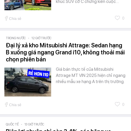
khúc SUV cỡ C chứng kiến cuộc…
0
Chia sẻ
TRONG NƯỚC
-
12 GIỜ TRƯỚC
Đại lý xả kho Mitsubishi Attrage: Sedan hạng
B xuống giá ngang Grand i10, không thoải mái
chọn phiên bản
Giá bán thực tế của Mitsubishi
Attrage MT VIN 2025 hiện chỉ ngang
nhiều mẫu xe hạng A trên thị trường.
0
Chia sẻ
QUỐC TẾ
-
13 GIỜ TRƯỚC