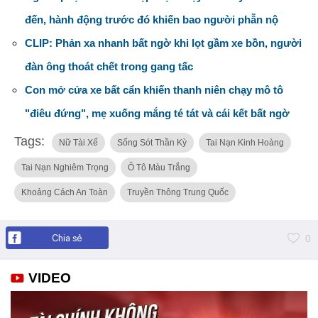
đến, hành động trước đó khiến bao người phẫn nộ
CLIP: Phản xa nhanh bất ngờ khi lọt gầm xe bồn, người
đàn ông thoát chết trong gang tấc
Con mở cửa xe bất cẩn khiến thanh niên chạy mô tô
"điêu đứng", mẹ xuống mắng té tát và cái kết bất ngờ
Tags:
Nữ Tài Xế
Sống Sót Thần Kỳ
Tai Nạn Kinh Hoàng
Tai Nạn Nghiêm Trọng
Ô Tô Màu Trắng
Khoảng Cách An Toàn
Truyền Thông Trung Quốc
Chia sẻ
0
VIDEO