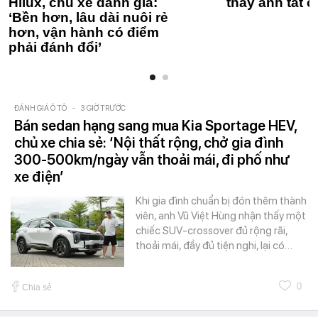
Hilux, chủ xe đánh giá:
thay anh tất c
‘Bền hơn, lâu dài nuôi rẻ
hơn, vận hành có điểm
phải đánh đổi’
ĐÁNH GIÁ Ô TÔ
-
3 GIỜ TRƯỚC
Bán sedan hạng sang mua Kia Sportage HEV,
chủ xe chia sẻ: ‘Nội thất rộng, chở gia đình
300-500km/ngày vẫn thoải mái, đi phố như
xe điện’
Khi gia đình chuẩn bị đón thêm thành
viên, anh Vũ Việt Hùng nhận thấy một
chiếc SUV-crossover đủ rộng rãi,
thoải mái, đầy đủ tiện nghi, lại có…
0
Chia sẻ