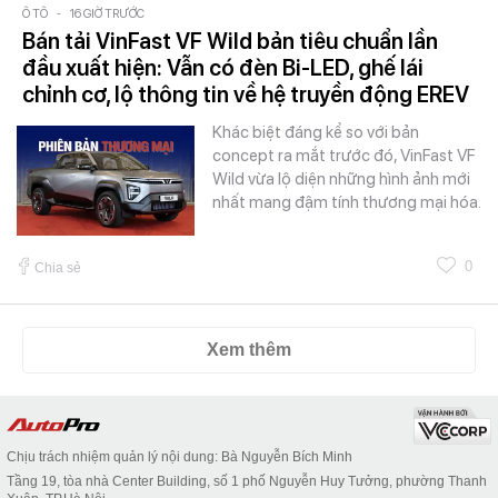
Ô TÔ
-
16 GIỜ TRƯỚC
Bán tải VinFast VF Wild bản tiêu chuẩn lần
đầu xuất hiện: Vẫn có đèn Bi-LED, ghế lái
chỉnh cơ, lộ thông tin về hệ truyền động EREV
Khác biệt đáng kể so với bản
concept ra mắt trước đó, VinFast VF
Wild vừa lộ diện những hình ảnh mới
nhất mang đậm tính thương mại hóa.
0
Chia sẻ
Xem thêm
Chịu trách nhiệm quản lý nội dung: Bà Nguyễn Bích Minh
Tầng 19, tòa nhà Center Building, số 1 phố Nguyễn Huy Tưởng, phường Thanh