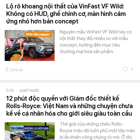
Lộ rõ khoang nội thất của VinFast VF Wild:
Không có HUD, ghế chỉnh cơ, màn hình cảm
ứng nhỏ hơn bản concept
Nguyên mẫu VinFast VF Wild này có
nội thất thay đổi nhiều so với mẫu
concept, hướng đến mục tiêu
thương mại hóa sản phẩm.
0
Chia sẻ
Ô TÔ
-
4 GIỜ TRƯỚC
12 phút độc quyền với Giám đốc thiết kế
Rolls-Royce: Việt Nam và những chuyện chưa
kể về cá nhân hóa cho giới siêu giàu toàn cầu
Thế giới của những chiếc Rolls-
Royce triệu đô luôn phủ một lớp màn
bí ẩn khiến công chúng tò mò. Ở đó,