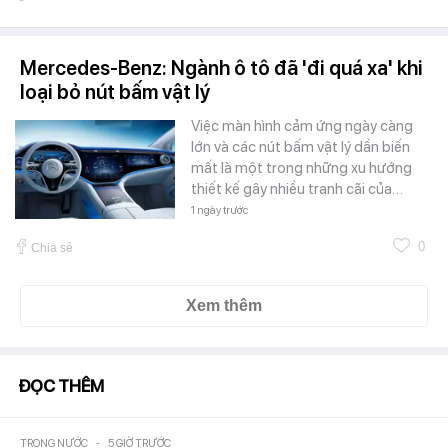
Mercedes-Benz: Ngành ô tô đã 'đi quá xa' khi
loại bỏ nút bấm vật lý
Việc màn hình cảm ứng ngày càng
lớn và các nút bấm vật lý dần biến
mất là một trong những xu hướng
thiết kế gây nhiều tranh cãi của…
1 ngày trước
0
Chia sẻ
Xem thêm
ĐỌC THÊM
TRONG NƯỚC
-
5 GIỜ TRƯỚC