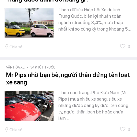
Theo dữ liệu Hiệp hội Xe du lịch
Trung Quốc, biên lợi nhuận toàn
ngành rơi xuống 3,4%, mức thấp
nhất khi so cùng kỳ trong khoảng 5…
0
Chia sẻ
VĂN HÓA XE
-
34 PHÚT TRƯỚC
Mr Pips nhờ bạn bè, người thân đứng tên loạt
xe sang
Theo cáo trạng, Phó Đức Nam (Mr
Pips ) mua nhiều xe sang, siêu xe
nhưng được đăng ký dưới tên công
ty, người thân, bạn bè hoặc chưa
làm…
0
Chia sẻ