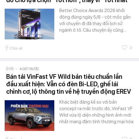
Better Choice Awards 2026 khởi
động đúng ngày 5/8 - cột mốc gắn
với chuyến đi đã thay đổi lịch sử
ngành ô tô. Câu chuyện ấy cũng…
0
Chia sẻ
Ô TÔ
-
4 GIỜ TRƯỚC
Bán tải VinFast VF Wild bản tiêu chuẩn lần
đầu xuất hiện: Vẫn có đèn Bi-LED, ghế lái
chỉnh cơ, lộ thông tin về hệ truyền động EREV
Khác biệt đáng kể so với bản
concept ra mắt trước đó, VinFast VF
Wild vừa lộ diện những hình ảnh mới
nhất mang đậm tính thương mại hóa.