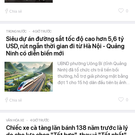
0
Chia sẻ
TRONG NƯỚC
-
4 GIỜ TRƯỚC
Siêu dự án đường sắt tốc độ cao hơn 5,6 tỷ
USD, rút ngắn thời gian đi từ Hà Nội - Quảng
Ninh có diễn biến mới
UBND phường Uông Bí (tỉnh Quảng
Ninh) đã tổ chức chi trả tiền bồi
thường, hỗ trợ giải phóng mặt bằng
đợt 1 cho 15 hộ dân đầu tiên bị ảnh…
0
Chia sẻ
VĂN HÓA XE
-
4 GIỜ TRƯỚC
Chiếc xe cà tàng lăn bánh 138 năm trước là lý
do cho lựa chọn "Tốt hơn", thay vì "Tốt nhất"