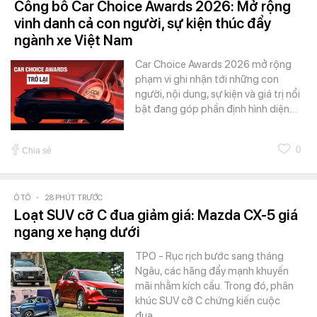
Công bố Car Choice Awards 2026: Mở rộng
vinh danh cả con người, sự kiện thúc đẩy
ngành xe Việt Nam
Car Choice Awards 2026 mở rộng
phạm vi ghi nhận tới những con
người, nội dung, sự kiện và giá trị nổi
bật đang góp phần định hình diện…
0
Chia sẻ
Ô TÔ
-
28 PHÚT TRƯỚC
Loạt SUV cỡ C đua giảm giá: Mazda CX-5 giá
ngang xe hạng dưới
TPO - Rục rịch bước sang tháng
Ngâu, các hãng đẩy mạnh khuyến
mãi nhằm kích cầu. Trong đó, phân
khúc SUV cỡ C chứng kiến cuộc
đua…