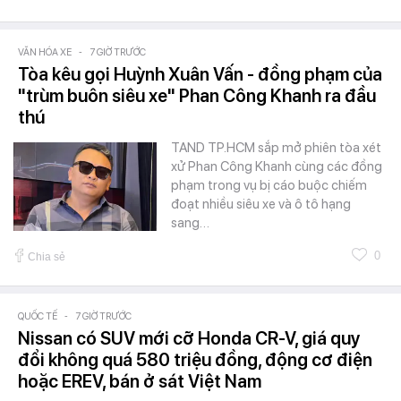
VĂN HÓA XE
-
7 GIỜ TRƯỚC
Tòa kêu gọi Huỳnh Xuân Vấn - đồng phạm của
"trùm buôn siêu xe" Phan Công Khanh ra đầu
thú
TAND TP.HCM sắp mở phiên tòa xét
xử Phan Công Khanh cùng các đồng
phạm trong vụ bị cáo buộc chiếm
đoạt nhiều siêu xe và ô tô hạng
sang…
0
Chia sẻ
QUỐC TẾ
-
7 GIỜ TRƯỚC
Nissan có SUV mới cỡ Honda CR-V, giá quy
đổi không quá 580 triệu đồng, động cơ điện
hoặc EREV, bán ở sát Việt Nam