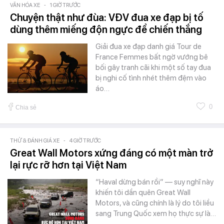
VĂN HÓA XE
-
1 GIỜ TRƯỚC
Chuyện thật như đùa: VĐV đua xe đạp bị tố
dùng thêm miếng độn ngực để chiến thắng
Giải đua xe đạp danh giá Tour de
France Femmes bất ngờ vướng bê
bối gây tranh cãi khi một số tay đua
bị nghi cố tình nhét thêm đệm vào
áo…
0
Chia sẻ
THỬ & ĐÁNH GIÁ XE
-
4 GIỜ TRƯỚC
Great Wall Motors xứng đáng có một màn trở
lại rực rỡ hơn tại Việt Nam
“Haval dừng bán rồi” — suy nghĩ này
khiến tôi dần quên Great Wall
Motors, và cũng chính là lý do tôi liều
sang Trung Quốc xem họ thực sự là…