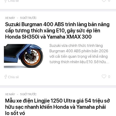
0
Chia sẻ
XE MÁY
-
5 GIỜ TRƯỚC
Suzuki Burgman 400 ABS trình làng bản nâng
cấp tương thích xăng E10, gây sức ép lên
Honda SH350i và Yamaha XMAX 300
Suzuki vừa chính thức trình làng
Burgman 400 ABS phiên bản 2026
với cải tiến quan trọng về khả năng
tương thích nhiên liệu E10. Sở hữu…
0
Chia sẻ
XE MÁY
-
5 GIỜ TRƯỚC
Mẫu xe điện Lingjie 1250 Ultra giá 54 triệu sở
hữu sạc nhanh khiến Honda và Yamaha phải
lo sốt vó