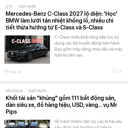
Ô TÔ
-
7 GIỜ TRƯỚC
Mercedes-Benz C-Class 2027 lộ diện: 'Học'
BMW làm lưới tản nhiệt khổng lồ, nhiều chi
tiết thừa hưởng từ E-Class và S-Class
C-Class nhiều khả năng tiếp tục sử
dụng các hệ truyền động hiện hành.
Bao gồm máy xăng, máy dầu và máy
hybrid cắm sạc.
0
Chia sẻ
VĂN HÓA XE
-
8 GIỜ TRƯỚC
Khối tài sản "khủng" gồm 111 bất động sản,
dàn siêu xe, đồ hàng hiệu, USD, vàng... vụ Mr
Pips
Về trách nhiệm dân sự, các bị hại yêu
cầu được bồi thường số tiền bị