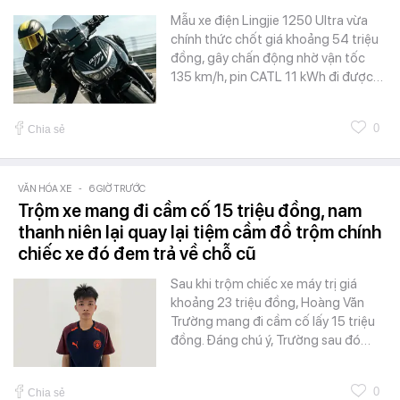
Mẫu xe điện Lingjie 1250 Ultra vừa
chính thức chốt giá khoảng 54 triệu
đồng, gây chấn động nhờ vận tốc
135 km/h, pin CATL 11 kWh đi được…
0
Chia sẻ
VĂN HÓA XE
-
6 GIỜ TRƯỚC
Trộm xe mang đi cầm cố 15 triệu đồng, nam
thanh niên lại quay lại tiệm cầm đồ trộm chính
chiếc xe đó đem trả về chỗ cũ
Sau khi trộm chiếc xe máy trị giá
khoảng 23 triệu đồng, Hoàng Văn
Trường mang đi cầm cố lấy 15 triệu
đồng. Đáng chú ý, Trường sau đó…
0
Chia sẻ