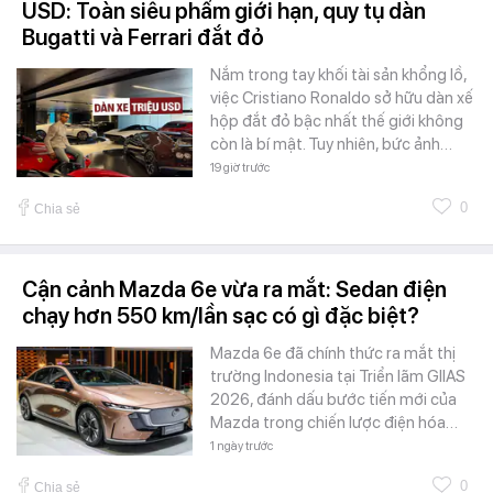
USD: Toàn siêu phẩm giới hạn, quy tụ dàn
Bugatti và Ferrari đắt đỏ
Nắm trong tay khối tài sản khổng lồ,
việc Cristiano Ronaldo sở hữu dàn xế
hộp đắt đỏ bậc nhất thế giới không
còn là bí mật. Tuy nhiên, bức ảnh…
19 giờ trước
0
Chia sẻ
Cận cảnh Mazda 6e vừa ra mắt: Sedan điện
chạy hơn 550 km/lần sạc có gì đặc biệt?
Mazda 6e đã chính thức ra mắt thị
trường Indonesia tại Triển lãm GIIAS
2026, đánh dấu bước tiến mới của
Mazda trong chiến lược điện hóa…
1 ngày trước
0
Chia sẻ