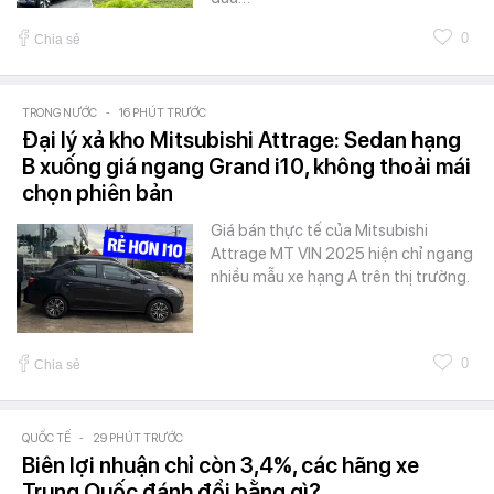
0
Chia sẻ
TRONG NƯỚC
-
16 PHÚT TRƯỚC
Đại lý xả kho Mitsubishi Attrage: Sedan hạng
B xuống giá ngang Grand i10, không thoải mái
chọn phiên bản
Giá bán thực tế của Mitsubishi
Attrage MT VIN 2025 hiện chỉ ngang
nhiều mẫu xe hạng A trên thị trường.
0
Chia sẻ
QUỐC TẾ
-
29 PHÚT TRƯỚC
Biên lợi nhuận chỉ còn 3,4%, các hãng xe
Trung Quốc đánh đổi bằng gì?