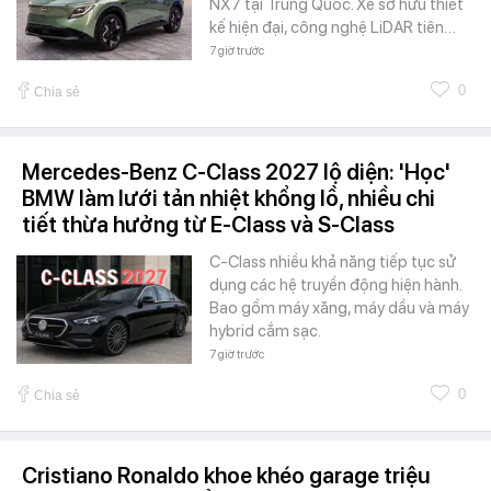
NX7 tại Trung Quốc. Xe sở hữu thiết
kế hiện đại, công nghệ LiDAR tiên…
7 giờ trước
0
Chia sẻ
Mercedes-Benz C-Class 2027 lộ diện: 'Học'
BMW làm lưới tản nhiệt khổng lồ, nhiều chi
tiết thừa hưởng từ E-Class và S-Class
C-Class nhiều khả năng tiếp tục sử
dụng các hệ truyền động hiện hành.
Bao gồm máy xăng, máy dầu và máy
hybrid cắm sạc.
7 giờ trước
0
Chia sẻ
Cristiano Ronaldo khoe khéo garage triệu