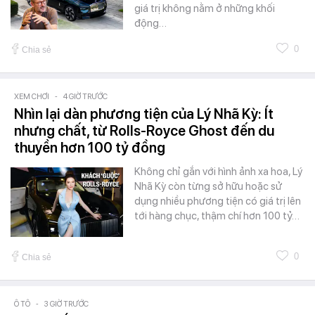
giá trị không nằm ở những khối
động…
0
Chia sẻ
XEM CHƠI
-
4 GIỜ TRƯỚC
Nhìn lại dàn phương tiện của Lý Nhã Kỳ: Ít
nhưng chất, từ Rolls-Royce Ghost đến du
thuyền hơn 100 tỷ đồng
Không chỉ gắn với hình ảnh xa hoa, Lý
Nhã Kỳ còn từng sở hữu hoặc sử
dụng nhiều phương tiện có giá trị lên
tới hàng chục, thậm chí hơn 100 tỷ…
0
Chia sẻ
Ô TÔ
-
3 GIỜ TRƯỚC