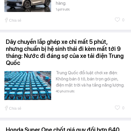
hàng.
1 giờ trước
0
Chia sẻ
Dây chuyền lắp ghép xe chỉ mất 5 phút,
nhưng chuẩn bị hệ sinh thái đi kèm mất tới 9
tháng: Nước đi đáng sợ của xe tải điện Trung
Quốc
Trung Quốc đổi luật chơi xe điện:
Không bán ô tô, bán trọn gói pin,
điện mặt trời và hạ tầng năng lượng.
40 phút trước
0
Chia sẻ
Honda Super One chốt giá quy đổi hơn 640