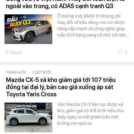
ngoài vào trong, có ADAS cạnh tranh Q3
Ở thế hệ mới, BMW X1 không chỉ
thay đổi về kiểu dáng mà còn được
nâng cấp mạnh về công nghệ, giúp
mẫu SUV hạng sang cỡ nhỏ trở nên…
0
Chia sẻ
TRONG NƯỚC
-
2 GIỜ TRƯỚC
Mazda CX-5 xả kho giảm giá tới 107 triệu
đồng tại đại lý, bản cao giá xuống áp sát
Toyota Yaris Cross
Việc Mazda CX-5 liên tục được xả
kho, giảm giá có thể là tín hiệu cho
thấy ngày ra mắt phiên bản mới
không còn quá xa.