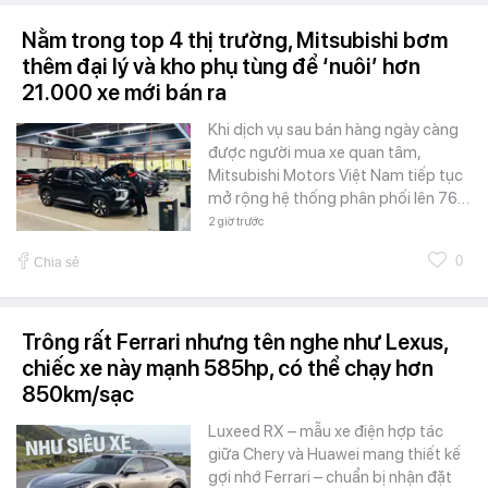
Nằm trong top 4 thị trường, Mitsubishi bơm
thêm đại lý và kho phụ tùng để ‘nuôi’ hơn
21.000 xe mới bán ra
Khi dịch vụ sau bán hàng ngày càng
được người mua xe quan tâm,
Mitsubishi Motors Việt Nam tiếp tục
mở rộng hệ thống phân phối lên 76…
2 giờ trước
0
Chia sẻ
Trông rất Ferrari nhưng tên nghe như Lexus,
chiếc xe này mạnh 585hp, có thể chạy hơn
850km/sạc
Luxeed RX – mẫu xe điện hợp tác
giữa Chery và Huawei mang thiết kế
gợi nhớ Ferrari – chuẩn bị nhận đặt