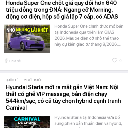
Honda Super One chốt giá quy đổi hơn 640
triệu đồng trong ĐNÁ: Ngang cỡ Morning,
động cơ điện, hộp số giả lập 7 cấp, có ADAS
Honda Super One chính thức mở bán
tại Indonesia qua triển lãm GIIAS
2026. Mẫu xe điện cỡ nhỏ thể thao
này dự kiến giao từ tháng 8/2026,…
0
Chia sẻ
QUỐC TẾ
-
2 GIỜ TRƯỚC
Hyundai Staria mới ra mắt gần Việt Nam: Nội
thất có ghế VIP massage, bản điện chạy
544km/sạc, có cả tùy chọn hybrid cạnh tranh
Carnival
Hyundai Staria tại Indonesia vừa bổ
sung phiên bản thuần điện và hybrid,