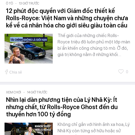
Ô TÔ
-
13 GIỜ TRƯỚC
12 phút độc quyền với Giám đốc thiết kế
Rolls-Royce: Việt Nam và những chuyện chưa
kể về cá nhân hóa cho giới siêu giàu toàn cầu
Thế giới của những chiếc Rolls-
Royce triệu đô luôn phủ một lớp màn
bí ẩn khiến công chúng tò mò. Ở đó,
giá trị không nằm ở những khối…
0
Chia sẻ
XEM CHƠI
-
14 GIỜ TRƯỚC
Nhìn lại dàn phương tiện của Lý Nhã Kỳ: Ít
nhưng chất, từ Rolls-Royce Ghost đến du
thuyền hơn 100 tỷ đồng
Không chỉ gắn với hình ảnh xa hoa, Lý
Nhã Kỳ còn từng sở hữu hoặc sử