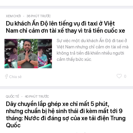
XEM CHƠI
-
36 PHÚT TRƯỚC
Du khách Ấn Độ lên tiếng vụ đi taxi ở Việt
Nam chỉ cảm ơn tài xế thay vì trả tiền cuốc xe
Sự việc một du khách Ấn Độ đi taxi ở
Việt Nam nhưng chỉ cảm ơn tài xế mà
không trả tiền đã khiến nhiều người
cảm thấy bức xúc.
0
Chia sẻ
QUỐC TẾ
-
40 PHÚT TRƯỚC
Dây chuyền lắp ghép xe chỉ mất 5 phút,
nhưng chuẩn bị hệ sinh thái đi kèm mất tới 9
tháng: Nước đi đáng sợ của xe tải điện Trung
Quốc