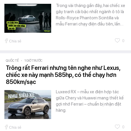
Trong vài tháng gần đây, hai chiếc xe
gây tranh cãi bậc nhất ngành ô tô là
Rolls-Royce Phantom Scintilla và
mẫu Ferrari chạy điện đầu tiên, lần…
0
Chia sẻ
QUỐC TẾ
-
1 GIỜ TRƯỚC
Trông rất Ferrari nhưng tên nghe như Lexus,
chiếc xe này mạnh 585hp, có thể chạy hơn
850km/sạc
Luxeed RX – mẫu xe điện hợp tác
giữa Chery và Huawei mang thiết kế
gợi nhớ Ferrari – chuẩn bị nhận đặt
hàng.
0
Chia sẻ