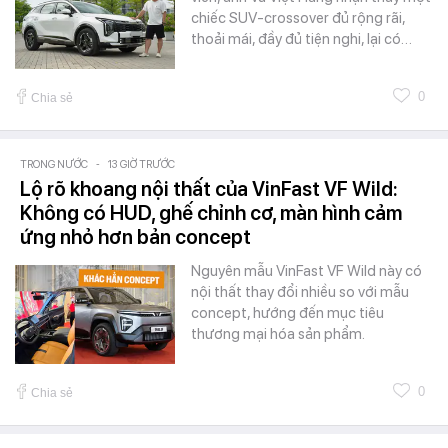
chiếc SUV-crossover đủ rộng rãi,
thoải mái, đầy đủ tiện nghi, lại có…
0
Chia sẻ
TRONG NƯỚC
-
13 GIỜ TRƯỚC
Lộ rõ khoang nội thất của VinFast VF Wild:
Không có HUD, ghế chỉnh cơ, màn hình cảm
ứng nhỏ hơn bản concept
Nguyên mẫu VinFast VF Wild này có
nội thất thay đổi nhiều so với mẫu
concept, hướng đến mục tiêu
thương mại hóa sản phẩm.
0
Chia sẻ