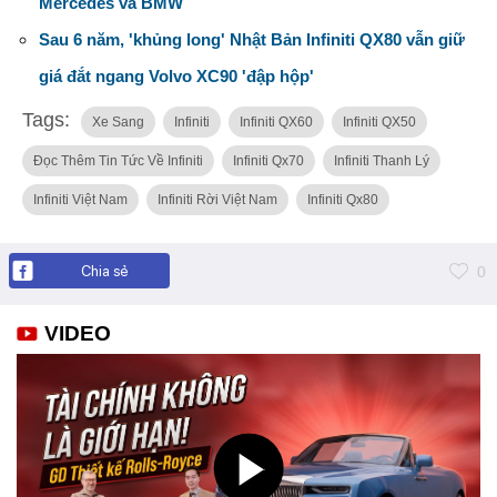
Mercedes và BMW
Sau 6 năm, 'khủng long' Nhật Bản Infiniti QX80 vẫn giữ
giá đắt ngang Volvo XC90 'đập hộp'
Tags:
Xe Sang
Infiniti
Infiniti QX60
Infiniti QX50
Đọc Thêm Tin Tức Về Infiniti
Infiniti Qx70
Infiniti Thanh Lý
Infiniti Việt Nam
Infiniti Rời Việt Nam
Infiniti Qx80
Chia sẻ
0
VIDEO