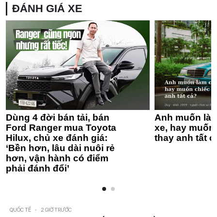
ĐÁNH GIÁ XE
Dùng 4 đời bán tải, bán
Anh muốn làm
Ford Ranger mua Toyota
xe, hay muốn 
Hilux, chủ xe đánh giá:
thay anh tất c
‘Bền hơn, lâu dài nuôi rẻ
hơn, vận hành có điểm
phải đánh đổi’
QUỐC TẾ
-
2 GIỜ TRƯỚC