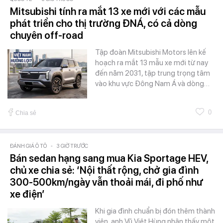
Mitsubishi tính ra mắt 13 xe mới với các mẫu
phát triển cho thị trường ĐNÁ, có cả dòng
chuyên off-road
Tập đoàn Mitsubishi Motors lên kế
hoạch ra mắt 13 mẫu xe mới từ nay
đến năm 2031, tập trung trọng tâm
vào khu vực Đông Nam Á và dòng…
0
Chia sẻ
ĐÁNH GIÁ Ô TÔ
-
3 GIỜ TRƯỚC
Bán sedan hạng sang mua Kia Sportage HEV,
chủ xe chia sẻ: ‘Nội thất rộng, chở gia đình
300-500km/ngày vẫn thoải mái, đi phố như
xe điện’
Khi gia đình chuẩn bị đón thêm thành
viên, anh Vũ Việt Hùng nhận thấy một