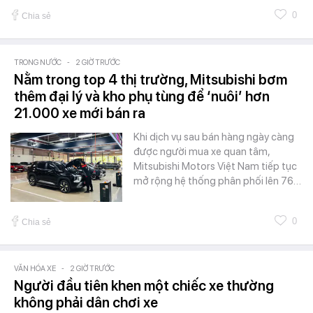
0
Chia sẻ
TRONG NƯỚC
-
2 GIỜ TRƯỚC
Nằm trong top 4 thị trường, Mitsubishi bơm
thêm đại lý và kho phụ tùng để ‘nuôi’ hơn
21.000 xe mới bán ra
Khi dịch vụ sau bán hàng ngày càng
được người mua xe quan tâm,
Mitsubishi Motors Việt Nam tiếp tục
mở rộng hệ thống phân phối lên 76…
0
Chia sẻ
VĂN HÓA XE
-
2 GIỜ TRƯỚC
Người đầu tiên khen một chiếc xe thường
không phải dân chơi xe