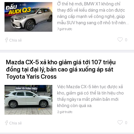
Ở thế hệ mới, BMW X1 không chỉ
thay đổi về kiểu dáng mà còn được
nâng cấp mạnh về công nghệ, giúp
mẫu SUV hạng sang cỡ nhỏ trở nên…
7 giờ trước
0
Chia sẻ
Mazda CX-5 xả kho giảm giá tới 107 triệu
đồng tại đại lý, bản cao giá xuống áp sát
Toyota Yaris Cross
Việc Mazda CX-5 liên tục được xả
kho, giảm giá có thể là tín hiệu cho
thấy ngày ra mắt phiên bản mới
không còn quá xa.
2 giờ trước
0
Chia sẻ