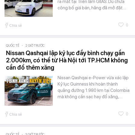
ra mắt tại Triển lãm GIIAS. Dù chưa
công bố giá bán, hãng đã mở đặt…
0
Chia sẻ
QUỐC TẾ
-
2 GIỜ TRƯỚC
Nissan Qashqai lập kỷ lục đầy bình chạy gần
2.000km, có thể từ Hà Nội tới TP.HCM không
cần đổ thêm xăng
Nissan Qashqai e-Power vừa xác lập
Kỷ lục Guinness khi hoàn thành
quãng đường 1.980 km tại Colombia
mà không cần sạc hay đổ xăng,…
0
Chia sẻ
QUỐC TẾ
-
3 GIỜ TRƯỚC