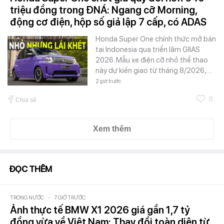
triệu đồng trong ĐNÁ: Ngang cỡ Morning,
động cơ điện, hộp số giả lập 7 cấp, có ADAS
Honda Super One chính thức mở bán
tại Indonesia qua triển lãm GIIAS
2026. Mẫu xe điện cỡ nhỏ thể thao
này dự kiến giao từ tháng 8/2026,…
2 giờ trước
0
Chia sẻ
Xem thêm
ĐỌC THÊM
TRONG NƯỚC
-
7 GIỜ TRƯỚC
Ảnh thực tế BMW X1 2026 giá gần 1,7 tỷ
đồng vừa về Việt Nam: Thay đổi toàn diện từ