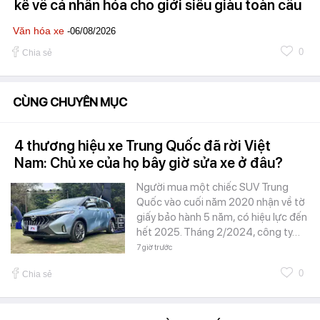
kể về cá nhân hóa cho giới siêu giàu toàn cầu
Văn hóa xe
-06/08/2026
0
Chia sẻ
CÙNG CHUYÊN MỤC
4 thương hiệu xe Trung Quốc đã rời Việt
Nam: Chủ xe của họ bây giờ sửa xe ở đâu?
Người mua một chiếc SUV Trung
Quốc vào cuối năm 2020 nhận về tờ
giấy bảo hành 5 năm, có hiệu lực đến
hết 2025. Tháng 2/2024, công ty…
7 giờ trước
0
Chia sẻ