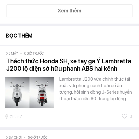
Xem thêm
ĐỌC THÊM
XE MÁY
-
6 GIỜ TRƯỚC
Thách thức Honda SH, xe tay ga Ý Lambretta
J200 lộ diện sở hữu phanh ABS hai kênh
Lambretta J200 vừa chính thức tái
xuất với phong cách hoài cổ ấn
tượng, hồi sinh dòng J-Series huyền
thoại thập niên 60. Trang bị động…
0
Chia sẻ
XEM CHƠI
-
5 GIỜ TRƯỚC