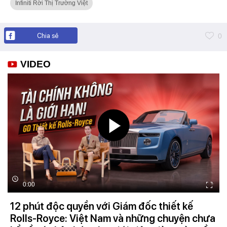
Infiniti Rời Thị Trường Việt
Chia sẻ
0
VIDEO
0:00
12 phút độc quyền với Giám đốc thiết kế
Rolls-Royce: Việt Nam và những chuyện chưa