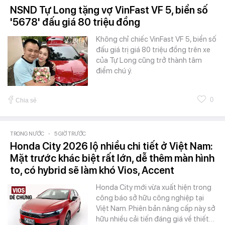
NSND Tự Long tặng vợ VinFast VF 5, biển số
'5678' đấu giá 80 triệu đồng
Không chỉ chiếc VinFast VF 5, biển số
đấu giá trị giá 80 triệu đồng trên xe
của Tự Long cũng trở thành tâm
điểm chú ý.
0
Chia sẻ
TRONG NƯỚC
-
5 GIỜ TRƯỚC
Honda City 2026 lộ nhiều chi tiết ở Việt Nam:
Mặt trước khác biệt rất lớn, dễ thêm màn hình
to, có hybrid sẽ làm khó Vios, Accent
Honda City mới vừa xuất hiện trong
công báo sở hữu công nghiệp tại
Việt Nam. Phiên bản nâng cấp này sở
hữu nhiều cải tiến đáng giá về thiết…