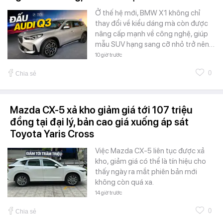
Ở thế hệ mới, BMW X1 không chỉ
thay đổi về kiểu dáng mà còn được
nâng cấp mạnh về công nghệ, giúp
mẫu SUV hạng sang cỡ nhỏ trở nên…
10 giờ trước
0
Chia sẻ
Mazda CX-5 xả kho giảm giá tới 107 triệu
đồng tại đại lý, bản cao giá xuống áp sát
Toyota Yaris Cross
Việc Mazda CX-5 liên tục được xả
kho, giảm giá có thể là tín hiệu cho
thấy ngày ra mắt phiên bản mới
không còn quá xa.
14 giờ trước
0
Chia sẻ