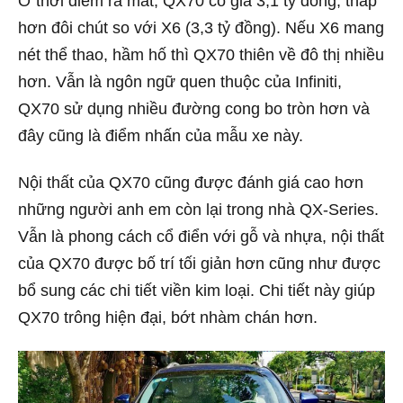
Ở thời điểm ra mắt, QX70 có giá 3,1 tỷ đồng, thấp
hơn đôi chút so với X6 (3,3 tỷ đồng). Nếu X6 mang
nét thể thao, hầm hố thì QX70 thiên về đô thị nhiều
hơn. Vẫn là ngôn ngữ quen thuộc của Infiniti,
QX70 sử dụng nhiều đường cong bo tròn hơn và
đây cũng là điểm nhấn của mẫu xe này.
Nội thất của QX70 cũng được đánh giá cao hơn
những người anh em còn lại trong nhà QX-Series.
Vẫn là phong cách cổ điển với gỗ và nhựa, nội thất
của QX70 được bố trí tối giản hơn cũng như được
bổ sung các chi tiết viền kim loại. Chi tiết này giúp
QX70 trông hiện đại, bớt nhàm chán hơn.