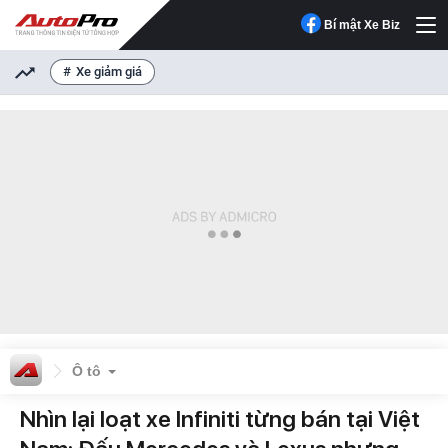
Bí mật Xe Biz
Xe giảm giá
Ô tô
Nhìn lại loạt xe Infiniti từng bán tại Việt