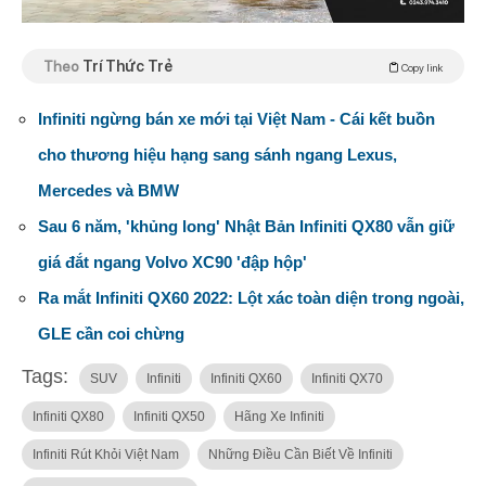
Theo
Trí Thức Trẻ
Copy link
Infiniti ngừng bán xe mới tại Việt Nam - Cái kết buồn
cho thương hiệu hạng sang sánh ngang Lexus,
Mercedes và BMW
Sau 6 năm, 'khủng long' Nhật Bản Infiniti QX80 vẫn giữ
giá đắt ngang Volvo XC90 'đập hộp'
Ra mắt Infiniti QX60 2022: Lột xác toàn diện trong ngoài,
GLE cần coi chừng
Tags:
SUV
Infiniti
Infiniti QX60
Infiniti QX70
Infiniti QX80
Infiniti QX50
Hãng Xe Infiniti
Infiniti Rút Khỏi Việt Nam
Những Điều Cần Biết Về Infiniti