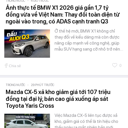
TRONG NƯỚC
-
4 GIỜ TRƯỚC
Ảnh thực tế BMW X1 2026 giá gần 1,7 tỷ
đồng vừa về Việt Nam: Thay đổi toàn diện từ
ngoài vào trong, có ADAS cạnh tranh Q3
Ở thế hệ mới, BMW X1 không chỉ
thay đổi về kiểu dáng mà còn được
nâng cấp mạnh về công nghệ, giúp
mẫu SUV hạng sang cỡ nhỏ trở nên…
0
Chia sẻ
TRONG NƯỚC
-
29 PHÚT TRƯỚC
Mazda CX-5 xả kho giảm giá tới 107 triệu
đồng tại đại lý, bản cao giá xuống áp sát
Toyota Yaris Cross
Việc Mazda CX-5 liên tục được xả
kho, giảm giá có thể là tín hiệu cho
thấy ngày ra mắt phiên bản mới