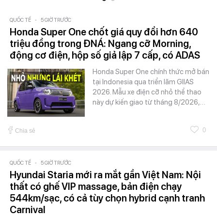
QUỐC TẾ
-
5 GIỜ TRƯỚC
Honda Super One chốt giá quy đổi hơn 640
triệu đồng trong ĐNÁ: Ngang cỡ Morning,
động cơ điện, hộp số giả lập 7 cấp, có ADAS
Honda Super One chính thức mở bán
tại Indonesia qua triển lãm GIIAS
2026. Mẫu xe điện cỡ nhỏ thể thao
này dự kiến giao từ tháng 8/2026,…
0
Chia sẻ
QUỐC TẾ
-
5 GIỜ TRƯỚC
Hyundai Staria mới ra mắt gần Việt Nam: Nội
thất có ghế VIP massage, bản điện chạy
544km/sạc, có cả tùy chọn hybrid cạnh tranh
Carnival