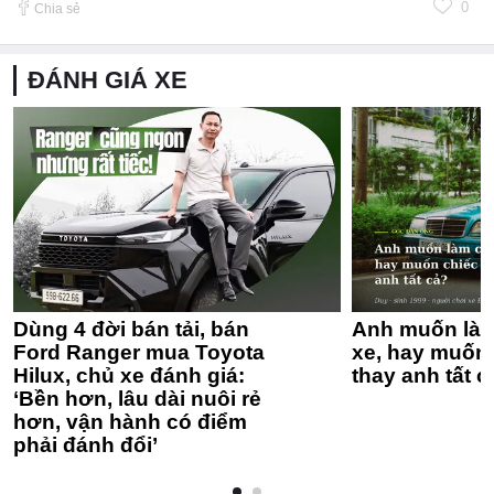
0
Chia sẻ
ĐÁNH GIÁ XE
Dùng 4 đời bán tải, bán
Anh muốn làm
Ford Ranger mua Toyota
xe, hay muốn 
Hilux, chủ xe đánh giá:
thay anh tất c
‘Bền hơn, lâu dài nuôi rẻ
hơn, vận hành có điểm
phải đánh đổi’