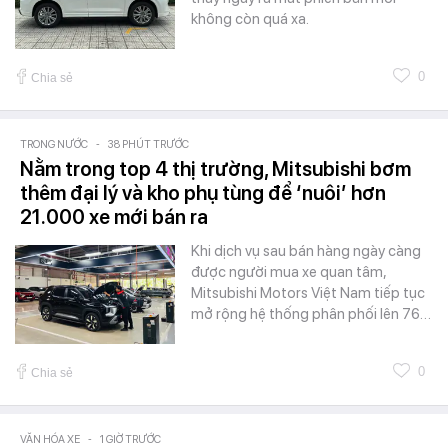
không còn quá xa.
0
Chia sẻ
TRONG NƯỚC
-
38 PHÚT TRƯỚC
Nằm trong top 4 thị trường, Mitsubishi bơm
thêm đại lý và kho phụ tùng để ‘nuôi’ hơn
21.000 xe mới bán ra
Khi dịch vụ sau bán hàng ngày càng
được người mua xe quan tâm,
Mitsubishi Motors Việt Nam tiếp tục
mở rộng hệ thống phân phối lên 76…
0
Chia sẻ
VĂN HÓA XE
-
1 GIỜ TRƯỚC