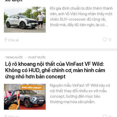
Khi gia đình chuẩn bị đón thêm thành
viên, anh Vũ Việt Hùng nhận thấy một
chiếc SUV-crossover đủ rộng rãi,
thoải mái, đầy đủ tiện nghi, lại có…
0
Chia sẻ
TRONG NƯỚC
-
15 GIỜ TRƯỚC
Lộ rõ khoang nội thất của VinFast VF Wild:
Không có HUD, ghế chỉnh cơ, màn hình cảm
ứng nhỏ hơn bản concept
Nguyên mẫu VinFast VF Wild này có
nội thất thay đổi nhiều so với mẫu
concept, hướng đến mục tiêu
thương mại hóa sản phẩm.
0