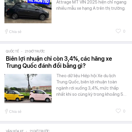
Attrage MT VIN 2025 hiện chỉ ngang
nhiều mẫu xe hạng A trên thị trường.
0
Chia sẻ
QUỐC TẾ
-
21 GIỜ TRƯỚC
Biên lợi nhuận chỉ còn 3,4%, các hãng xe
Trung Quốc đánh đổi bằng gì?
Theo dữ liệu Hiệp hội Xe du lịch
Trung Quốc, biên lợi nhuận toàn
ngành rơi xuống 3,4%, mức thấp
nhất khi so cùng kỳ trong khoảng 5…
0
Chia sẻ
VĂN HÓA XE
-
21 GIỜ TRƯỚC