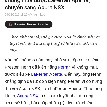
không mua được LaFerrari Aperta,
chuyển sang Acura NSX
09/12/2016 11:20 AM
| Ann Lee
Thêm AutoPro trên Google
Theo nhà sưu tập này, Acura NSX là chiếc siêu xe
tuyệt vời nhất mà ông từng sở hữu từ trước đến
nay.
Vào hồi tháng 8 năm nay, nhà sưu tập xe có tiếng
Preston Henn đã kiện hãng
Ferrari
vì không mua
được siêu xe
LaFerrari Aperta
. Đến nay, ông Henn
khẳng định đã rút đơn kiện hãng Ferrari vì có hứng
thú với Acura NSX hơn LaFerrari Aperta. Theo ông
Henn,
Acura NSX
là siêu xe tuyệt nhất mà ông
từng sở hữu, bất chấp những ý kiến trái chiều