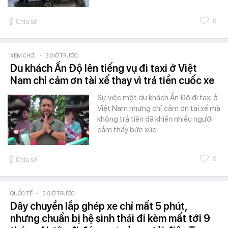
0
Chia sẻ
XEM CHƠI
-
3 GIỜ TRƯỚC
Du khách Ấn Độ lên tiếng vụ đi taxi ở Việt
Nam chỉ cảm ơn tài xế thay vì trả tiền cuốc xe
Sự việc một du khách Ấn Độ đi taxi ở
Việt Nam nhưng chỉ cảm ơn tài xế mà
không trả tiền đã khiến nhiều người
cảm thấy bức xúc.
0
Chia sẻ
QUỐC TẾ
-
3 GIỜ TRƯỚC
Dây chuyền lắp ghép xe chỉ mất 5 phút,
nhưng chuẩn bị hệ sinh thái đi kèm mất tới 9