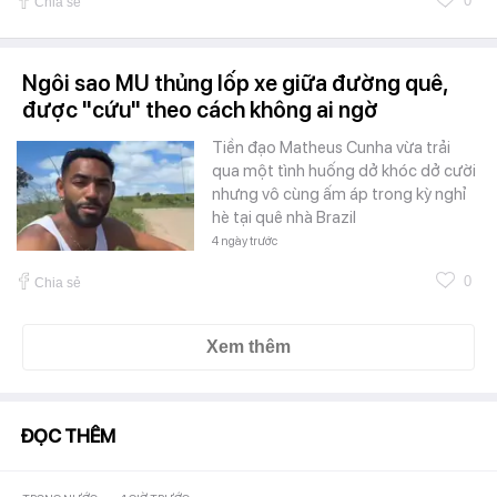
0
Chia sẻ
Ngôi sao MU thủng lốp xe giữa đường quê,
được "cứu" theo cách không ai ngờ
Tiền đạo Matheus Cunha vừa trải
qua một tình huống dở khóc dở cười
nhưng vô cùng ấm áp trong kỳ nghỉ
hè tại quê nhà Brazil
4 ngày trước
0
Chia sẻ
Xem thêm
ĐỌC THÊM