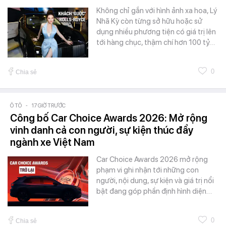
Không chỉ gắn với hình ảnh xa hoa, Lý
Nhã Kỳ còn từng sở hữu hoặc sử
dụng nhiều phương tiện có giá trị lên
tới hàng chục, thậm chí hơn 100 tỷ…
0
Chia sẻ
Ô TÔ
-
17 GIỜ TRƯỚC
Công bố Car Choice Awards 2026: Mở rộng
vinh danh cả con người, sự kiện thúc đẩy
ngành xe Việt Nam
Car Choice Awards 2026 mở rộng
phạm vi ghi nhận tới những con
người, nội dung, sự kiện và giá trị nổi
bật đang góp phần định hình diện…
0
Chia sẻ