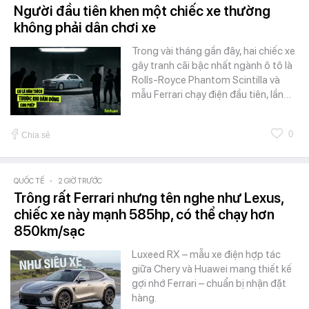
Người đầu tiên khen một chiếc xe thường
không phải dân chơi xe
Trong vài tháng gần đây, hai chiếc xe
gây tranh cãi bậc nhất ngành ô tô là
Rolls-Royce Phantom Scintilla và
mẫu Ferrari chạy điện đầu tiên, lần…
0
Chia sẻ
QUỐC TẾ
-
2 GIỜ TRƯỚC
Trông rất Ferrari nhưng tên nghe như Lexus,
chiếc xe này mạnh 585hp, có thể chạy hơn
850km/sạc
Luxeed RX – mẫu xe điện hợp tác
giữa Chery và Huawei mang thiết kế
gợi nhớ Ferrari – chuẩn bị nhận đặt
hàng.