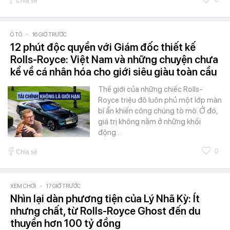
Chia sẻ
Ô TÔ
-
16 GIỜ TRƯỚC
12 phút độc quyền với Giám đốc thiết kế
Rolls-Royce: Việt Nam và những chuyện chưa
kể về cá nhân hóa cho giới siêu giàu toàn cầu
Thế giới của những chiếc Rolls-
Royce triệu đô luôn phủ một lớp màn
bí ẩn khiến công chúng tò mò. Ở đó,
giá trị không nằm ở những khối
động…
0
Chia sẻ
XEM CHƠI
-
17 GIỜ TRƯỚC
Nhìn lại dàn phương tiện của Lý Nhã Kỳ: Ít
nhưng chất, từ Rolls-Royce Ghost đến du
thuyền hơn 100 tỷ đồng