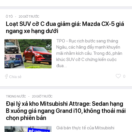
Ô TÔ
-
20 GIỜ TRƯỚC
Loạt SUV cỡ C đua giảm giá: Mazda CX-5 giá
ngang xe hạng dưới
TPO - Rục rịch bước sang tháng
Ngâu, các hãng đẩy mạnh khuyến
mãi nhằm kích cầu. Trong đó, phân
khúc SUV cỡ C chứng kiến cuộc
đua…
0
Chia sẻ
TRONG NƯỚC
-
20 GIỜ TRƯỚC
Đại lý xả kho Mitsubishi Attrage: Sedan hạng
B xuống giá ngang Grand i10, không thoải mái
chọn phiên bản
Giá bán thực tế của Mitsubishi