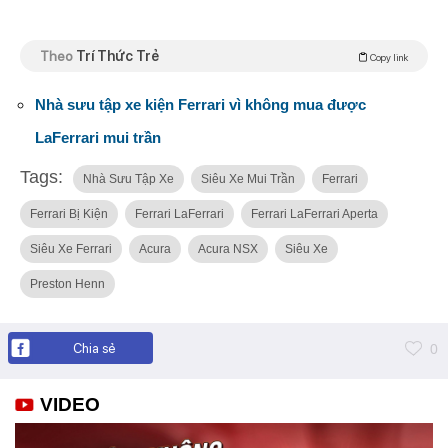
Theo
Trí Thức Trẻ
Copy link
Nhà sưu tập xe kiện Ferrari vì không mua được
LaFerrari mui trần
Tags:
Nhà Sưu Tập Xe
Siêu Xe Mui Trần
Ferrari
Ferrari Bị Kiện
Ferrari LaFerrari
Ferrari LaFerrari Aperta
Siêu Xe Ferrari
Acura
Acura NSX
Siêu Xe
Preston Henn
Chia sẻ
0
VIDEO