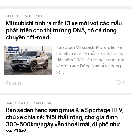
QUỐC TẾ
-
5 GIỜ TRƯỚC
Mitsubishi tính ra mắt 13 xe mới với các mẫu
phát triển cho thị trường ĐNÁ, có cả dòng
chuyên off-road
Tập đoàn Mitsubishi Motors lên kế
hoạch ra mắt 13 mẫu xe mới từ nay
đến năm 2031, tập trung trọng tâm
vào khu vực Đông Nam Á và dòng
xe…
0
Chia sẻ
ĐÁNH GIÁ Ô TÔ
-
5 GIỜ TRƯỚC
Bán sedan hạng sang mua Kia Sportage HEV,
chủ xe chia sẻ: ‘Nội thất rộng, chở gia đình
300-500km/ngày vẫn thoải mái, đi phố như
xe điện’