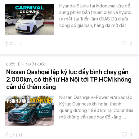
Hyundai Staria tại Indonesia vừa bổ
sung phiên bản thuần điện và hybrid,
ra mắt tại Triển lãm GIIAS. Dù chưa
công bố giá bán, hãng đã mở đặt…
0
Chia sẻ
QUỐC TẾ
-
5 GIỜ TRƯỚC
Nissan Qashqai lập kỷ lục đầy bình chạy gần
2.000km, có thể từ Hà Nội tới TP.HCM không
cần đổ thêm xăng
Nissan Qashqai e-Power vừa xác lập
Kỷ lục Guinness khi hoàn thành
quãng đường 1.980 km tại Colombia
mà không cần sạc hay đổ xăng,…
0
Chia sẻ