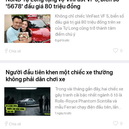
'5678' đấu giá 80 triệu đồng
Không chỉ chiếc VinFast VF 5, biển số
đấu giá trị giá 80 triệu đồng trên xe
của Tự Long cũng trở thành tâm
điểm chú ý.
6 giờ trước
0
Chia sẻ
Người đầu tiên khen một chiếc xe thường
không phải dân chơi xe
Trong vài tháng gần đây, hai chiếc xe
gây tranh cãi bậc nhất ngành ô tô là
Rolls-Royce Phantom Scintilla và
mẫu Ferrari chạy điện đầu tiên, lần…
1 ngày trước
0
Chia sẻ