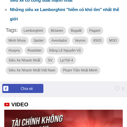
siêu xe có công suất mạnh nhất
Những siêu xe Lamborghini "hiếm có khó tìm" nhất thế
giới
Tags:
Lamborghini
Mclaren
Bugatti
Pagani
Minh Nhựa
Spider
Aventador
Veyron
650S
MSO
Huayra
Roadster
Đặng Lê Nguyên Vũ
Siêu Xe Nhanh Nhất
SV
Lp750-4
Siêu Xe Nhanh Nhất Việt Nam
Phạm Trần Nhật Miinh
Chia sẻ
0
VIDEO