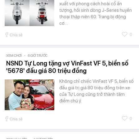
xuất với phong cách hoài cổ ấn
tượng, hồi sinh dòng J-Series huyền
thoại thập niên 60. Trang bị động
cơ…
0
Chia sẻ
XEM CHƠI
-
6 GIỜ TRƯỚC
NSND Tự Long tặng vợ VinFast VF 5, biển số
'5678' đấu giá 80 triệu đồng
Không chỉ chiếc VinFast VF 5, biển số
đấu giá trị giá 80 triệu đồng trên xe
của Tự Long cũng trở thành tâm
điểm chú ý.
0
Chia sẻ