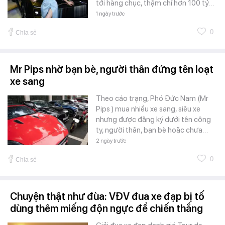
tới hàng chục, thậm chí hơn 100 tỷ…
1 ngày trước
0
Chia sẻ
Mr Pips nhờ bạn bè, người thân đứng tên loạt
xe sang
Theo cáo trạng, Phó Đức Nam (Mr
Pips ) mua nhiều xe sang, siêu xe
nhưng được đăng ký dưới tên công
ty, người thân, bạn bè hoặc chưa…
2 ngày trước
0
Chia sẻ
Chuyện thật như đùa: VĐV đua xe đạp bị tố
dùng thêm miếng độn ngực để chiến thắng