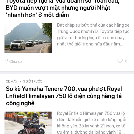
Toyota tiếp tục là 'vua doanh số' toàn cầu,
BYD muốn vượt mặt nhưng người Nhật
'nhanh hơn' ở một điểm
Bất chấp sự bứt phá của các hãng xe
Trung Quốc như BYD, Toyota tiếp tục
giữ vị trí thương hiệu ô tô bán chạy
nhất thế giới trong nửa đầu năm…
0
Chia sẻ
XE MÁY
-
3 GIỜ TRƯỚC
So kè Yamaha Tenere 700, vua phượt Royal
Enfield Himalayan 750 lộ diện cùng hàng tá
công nghệ
Royal Enfield Himalayan 750 vừa lộ
diện đã khiến giới xê dịch đứng ngồi
không yên. Bỏ lại vành 21 inch, xe tối
ưu êm ái đường dài bằng vành 19…