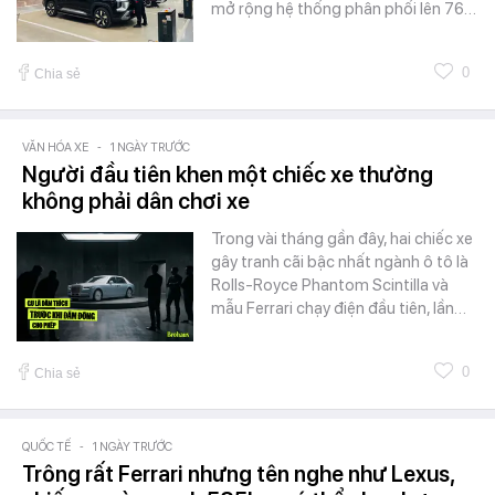
mở rộng hệ thống phân phối lên 76…
0
Chia sẻ
VĂN HÓA XE
-
1 NGÀY TRƯỚC
Người đầu tiên khen một chiếc xe thường
không phải dân chơi xe
Trong vài tháng gần đây, hai chiếc xe
gây tranh cãi bậc nhất ngành ô tô là
Rolls-Royce Phantom Scintilla và
mẫu Ferrari chạy điện đầu tiên, lần…
0
Chia sẻ
QUỐC TẾ
-
1 NGÀY TRƯỚC
Trông rất Ferrari nhưng tên nghe như Lexus,