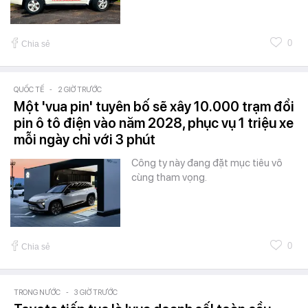
0
Chia sẻ
QUỐC TẾ
-
2 GIỜ TRƯỚC
Một 'vua pin' tuyên bố sẽ xây 10.000 trạm đổi
pin ô tô điện vào năm 2028, phục vụ 1 triệu xe
mỗi ngày chỉ với 3 phút
Công ty này đang đặt mục tiêu vô
cùng tham vọng.
0
Chia sẻ
TRONG NƯỚC
-
3 GIỜ TRƯỚC