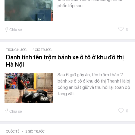
phần lốp sau.
0
Chia sẻ
TRONG NƯỚC
-
4 GIỜ TRƯỚC
Danh tính tên trộm bánh xe ô tô ở khu đô thị
Hà Nội
Sau 6 giờ gây án, tên trộm tháo 2
bánh xe ô tô ở khu đô thị Thanh Hà bị
công an bắt giữ và thu hồi lại toàn bộ
tang vật.
0
Chia sẻ
QUỐC TẾ
-
2 GIỜ TRƯỚC