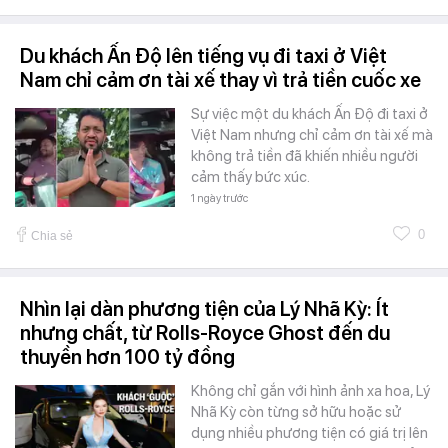
Du khách Ấn Độ lên tiếng vụ đi taxi ở Việt
Nam chỉ cảm ơn tài xế thay vì trả tiền cuốc xe
Sự việc một du khách Ấn Độ đi taxi ở
Việt Nam nhưng chỉ cảm ơn tài xế mà
không trả tiền đã khiến nhiều người
cảm thấy bức xúc.
1 ngày trước
0
Chia sẻ
Nhìn lại dàn phương tiện của Lý Nhã Kỳ: Ít
nhưng chất, từ Rolls-Royce Ghost đến du
thuyền hơn 100 tỷ đồng
Không chỉ gắn với hình ảnh xa hoa, Lý
Nhã Kỳ còn từng sở hữu hoặc sử
dụng nhiều phương tiện có giá trị lên