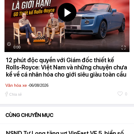
0:00
12 phút độc quyền với Giám đốc thiết kế
Rolls-Royce: Việt Nam và những chuyện chưa
kể về cá nhân hóa cho giới siêu giàu toàn cầu
Văn hóa xe
-06/08/2026
0
Chia sẻ
CÙNG CHUYÊN MỤC
NSND Tự Long tặng vợ VinFast VF 5, biển số