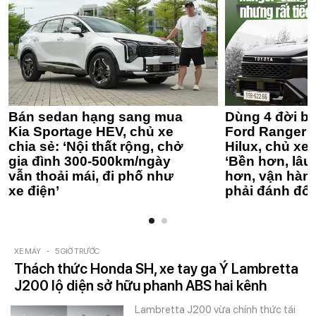
Bán sedan hạng sang mua
Dùng 4 đời bá
Kia Sportage HEV, chủ xe
Ford Ranger 
chia sẻ: ‘Nội thất rộng, chở
Hilux, chủ xe 
gia đình 300-500km/ngày
‘Bền hơn, lâu 
vẫn thoải mái, đi phố như
hơn, vận hàn
xe điện’
phải đánh đổi
XE MÁY
-
5 GIỜ TRƯỚC
Thách thức Honda SH, xe tay ga Ý Lambretta
J200 lộ diện sở hữu phanh ABS hai kênh
Lambretta J200 vừa chính thức tái