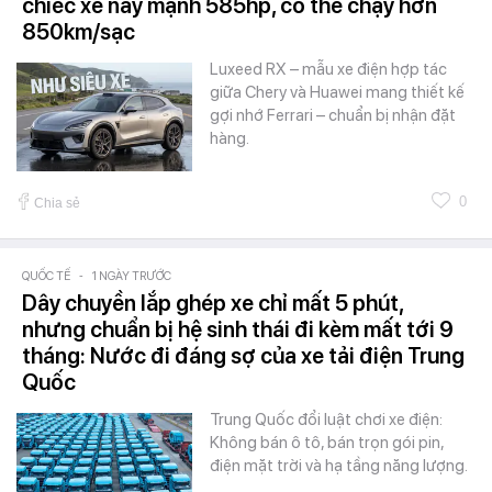
chiếc xe này mạnh 585hp, có thể chạy hơn
850km/sạc
Luxeed RX – mẫu xe điện hợp tác
giữa Chery và Huawei mang thiết kế
gợi nhớ Ferrari – chuẩn bị nhận đặt
hàng.
0
Chia sẻ
QUỐC TẾ
-
1 NGÀY TRƯỚC
Dây chuyền lắp ghép xe chỉ mất 5 phút,
nhưng chuẩn bị hệ sinh thái đi kèm mất tới 9
tháng: Nước đi đáng sợ của xe tải điện Trung
Quốc
Trung Quốc đổi luật chơi xe điện:
Không bán ô tô, bán trọn gói pin,
điện mặt trời và hạ tầng năng lượng.