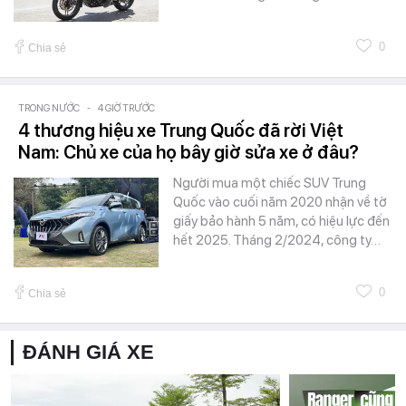
0
Chia sẻ
TRONG NƯỚC
-
4 GIỜ TRƯỚC
4 thương hiệu xe Trung Quốc đã rời Việt
Nam: Chủ xe của họ bây giờ sửa xe ở đâu?
Người mua một chiếc SUV Trung
Quốc vào cuối năm 2020 nhận về tờ
giấy bảo hành 5 năm, có hiệu lực đến
hết 2025. Tháng 2/2024, công ty…
0
Chia sẻ
ĐÁNH GIÁ XE