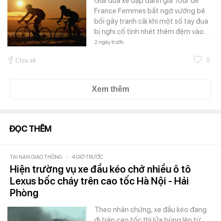
Giải đua xe đạp danh giá Tour de
France Femmes bất ngờ vướng bê
bối gây tranh cãi khi một số tay đua
bị nghi cố tình nhét thêm đệm vào…
2 ngày trước
0
Chia sẻ
Xem thêm
ĐỌC THÊM
TAI NẠN GIAO THÔNG
-
4 GIỜ TRƯỚC
Hiện trường vụ xe đầu kéo chở nhiều ô tô
Lexus bốc cháy trên cao tốc Hà Nội - Hải
Phòng
Theo nhân chứng, xe đầu kéo đang
đi trên cao tốc thì lửa bùng lên từ