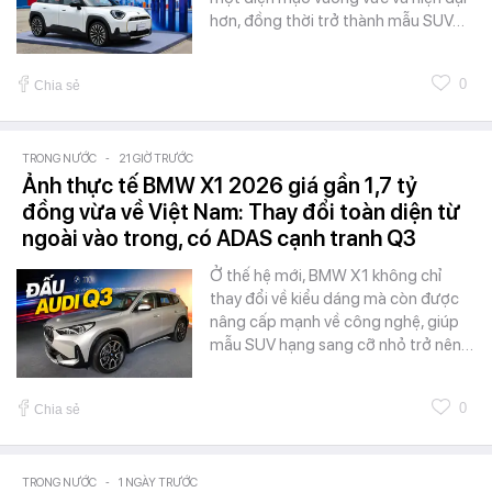
hơn, đồng thời trở thành mẫu SUV…
0
Chia sẻ
TRONG NƯỚC
-
21 GIỜ TRƯỚC
Ảnh thực tế BMW X1 2026 giá gần 1,7 tỷ
đồng vừa về Việt Nam: Thay đổi toàn diện từ
ngoài vào trong, có ADAS cạnh tranh Q3
Ở thế hệ mới, BMW X1 không chỉ
thay đổi về kiểu dáng mà còn được
nâng cấp mạnh về công nghệ, giúp
mẫu SUV hạng sang cỡ nhỏ trở nên…
0
Chia sẻ
TRONG NƯỚC
-
1 NGÀY TRƯỚC