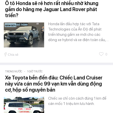
Ô tô Honda sẽ rẻ hơn rất nhiều nhờ khung
gầm do hãng mẹ Jaguar Land Rover phát
triển?
Honda lần đầu hợp tác với Tata
Technologies của Ấn Độ để phát
triển khung gầm xe mới cho các
dòng xe hybrid và xe điện toàn cầu,…
0
Chia sẻ
TRONG NƯỚC
-
1 GIỜ TRƯỚC
Xe Toyota bền đến đâu: Chiếc Land Cruiser
này vừa cán mốc 99 vạn km vẫn dùng động
cơ, hộp số nguyên bản
Chiếc xe chỉ còn cách đúng 1 km để
cán mốc 1 triệu km lưu hành.