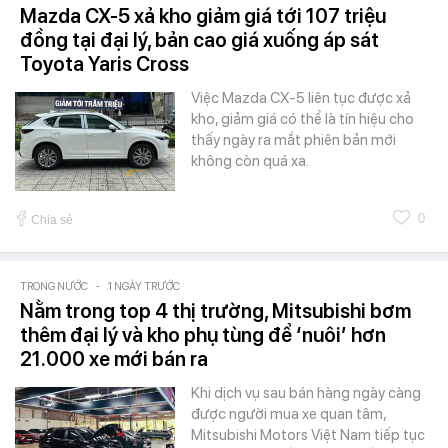
Mazda CX-5 xả kho giảm giá tới 107 triệu
đồng tại đại lý, bản cao giá xuống áp sát
Toyota Yaris Cross
Việc Mazda CX-5 liên tục được xả
kho, giảm giá có thể là tín hiệu cho
thấy ngày ra mắt phiên bản mới
không còn quá xa.
0
Chia sẻ
TRONG NƯỚC
-
1 NGÀY TRƯỚC
Nằm trong top 4 thị trường, Mitsubishi bơm
thêm đại lý và kho phụ tùng để ‘nuôi’ hơn
21.000 xe mới bán ra
Khi dịch vụ sau bán hàng ngày càng
được người mua xe quan tâm,
Mitsubishi Motors Việt Nam tiếp tục