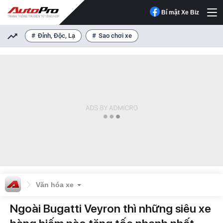
Bí mật Xe Biz
Đỉnh, Độc, Lạ
Sao chơi xe
Văn hóa xe
Ngoài Bugatti Veyron thì những siêu xe