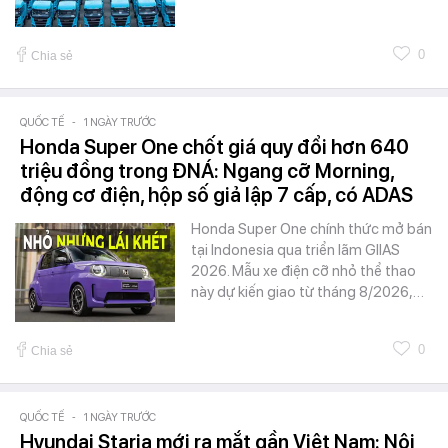
0
Chia sẻ
QUỐC TẾ
-
1 NGÀY TRƯỚC
Honda Super One chốt giá quy đổi hơn 640
triệu đồng trong ĐNÁ: Ngang cỡ Morning,
động cơ điện, hộp số giả lập 7 cấp, có ADAS
Honda Super One chính thức mở bán
tại Indonesia qua triển lãm GIIAS
2026. Mẫu xe điện cỡ nhỏ thể thao
này dự kiến giao từ tháng 8/2026,…
0
Chia sẻ
QUỐC TẾ
-
1 NGÀY TRƯỚC
Hyundai Staria mới ra mắt gần Việt Nam: Nội