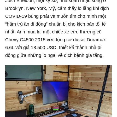
Josh Sheldon, một kỹ sư, nhà soạn nhạc sống ở
Brooklyn, New York, Mỹ, cảm thấy lo lắng khi dịch
COVID-19 bùng phát và muốn tìm cho mình một
“hầm trú ẩn di động” chuẩn bị cho kịch bản tồi tệ
nhất. Anh mua lại một chiếc xe cứu thương cũ
Chevy C4500 2015 với động cơ diesel Duramax
6.6L với giá 18.500 USD, thiết kế thành nhà di
động giữa những lo ngại về dịch bệnh gia tăng.