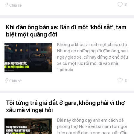
0
Chia sẻ
Khi đàn ông bán xe: Bán đi một 'khối sắt', tạm
biệt một quãng đời
Không ai khóc vì mất một chiếc ô tô.
Nhưng có những người đàn ông, sau
ngày giao xe, cứ hay đứng ở chỗ đậu
xe cũ một lúc rồi mới đi vào nhà.
11 giờ trước
0
Chia sẻ
Tôi từng trả giá đắt ở gara, không phải vì thợ
xấu mà vì ngại hỏi
Bài này không dạy anh em cách đề
phòng thợ. Nó kể về ba năm tôi ngồi
trên cái ghế chờ trong gara, gật đầu