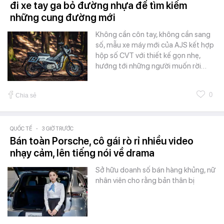
đi xe tay ga bỏ đường nhựa để tìm kiếm
những cung đường mới
Không cần côn tay, không cần sang
số, mẫu xe máy mới của AJS kết hợp
hộp số CVT với thiết kế gọn nhẹ,
hướng tới những người muốn rời…
0
Chia sẻ
QUỐC TẾ
-
3 GIỜ TRƯỚC
Bán toàn Porsche, cô gái rò rỉ nhiều video
nhạy cảm, lên tiếng nói về drama
Sở hữu doanh số bán hàng khủng, nữ
nhân viên cho rằng bản thân bị