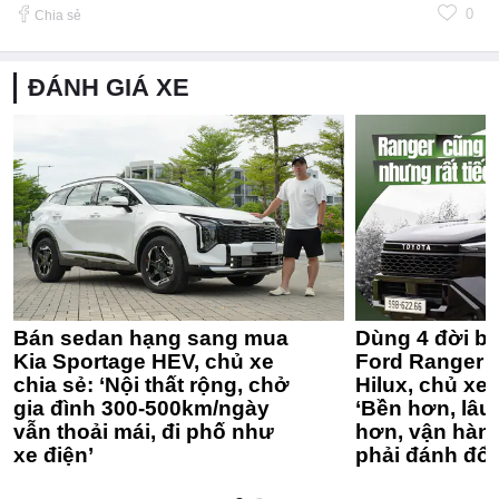
0
Chia sẻ
ĐÁNH GIÁ XE
Bán sedan hạng sang mua
Dùng 4 đời bá
Kia Sportage HEV, chủ xe
Ford Ranger 
chia sẻ: ‘Nội thất rộng, chở
Hilux, chủ xe 
gia đình 300-500km/ngày
‘Bền hơn, lâu 
vẫn thoải mái, đi phố như
hơn, vận hàn
xe điện’
phải đánh đổi