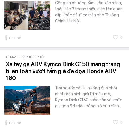
Công an phường Kim Liên xác minh,
triệu tập 3 thanh thiếu niên liên quan
clip “bốc đầu” xe trên phố Trường
Chinh, Hà Nội.
0
Chia sẻ
XE MÁY
-
18 PHÚT TRƯỚC
Xe tay ga ADV Kymco Dink G150 mang trang
bị an toàn vượt tầm giá đe dọa Honda ADV
160
Trái ngược với xu hướng đua nhồi
nhét màn hình giải trí màu mè,
Kymco Dink G150 chào sân với mức
giá hơn 54 triệu đồng, sở hữu bình…
0
Chia sẻ