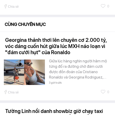
0
Chia sẻ
CÙNG CHUYÊN MỤC
Georgina thảnh thơi lên chuyên cơ 2.000 tỷ,
vóc dáng cuốn hút giữa lúc MXH náo loạn vì
"đám cưới hụt" của Ronaldo
Giữa lúc hàng nghìn người hâm mộ
từng đổ ra đường chờ đám cưới
được đồn đoán của Cristiano
Ronaldo và Georgina Rodriguez,…
3 giờ trước
0
Chia sẻ
Tường Linh nổi danh showbiz giờ chạy taxi