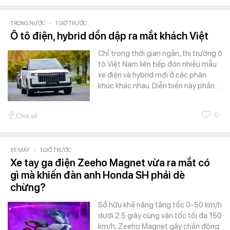
TRONG NƯỚC
-
1 GIỜ TRƯỚC
Ô tô điện, hybrid dồn dập ra mắt khách Việt
Chỉ trong thời gian ngắn, thị trường ô
tô Việt Nam liên tiếp đón nhiều mẫu
xe điện và hybrid mới ở các phân
khúc khác nhau. Diễn biến này phản…
0
Chia sẻ
XE MÁY
-
1 GIỜ TRƯỚC
Xe tay ga điện Zeeho Magnet vừa ra mắt có
gì mà khiến đàn anh Honda SH phải dè
chừng?
Sở hữu khả năng tăng tốc 0-50 km/h
dưới 2.5 giây cùng vận tốc tối đa 150
km/h, Zeeho Magnet gây chấn động