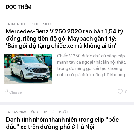
ĐỌC THÊM
TRONG NƯỚC
-
1 GIỜ TRƯỚC
Mercedes-Benz V 250 2020 rao bán 1,54 tỷ
đồng, riêng tiền độ gói Maybach gần 1 tỷ:
'Bán gói độ tặng chiếc xe mà không ai tin'
Chiếc V 250 được chủ cũ nâng cấp
mạnh tay cả ngoại thất lẫn nội thất,
trong đó riêng gói cải tạo khoang
cabin có giá được công bố khoảng…
0
Chia sẻ
TAI NẠN GIAO THÔNG
-
12 PHÚT TRƯỚC
Danh tính nhóm thanh niên trong clip "bốc
đầu" xe trên đường phố ở Hà Nội