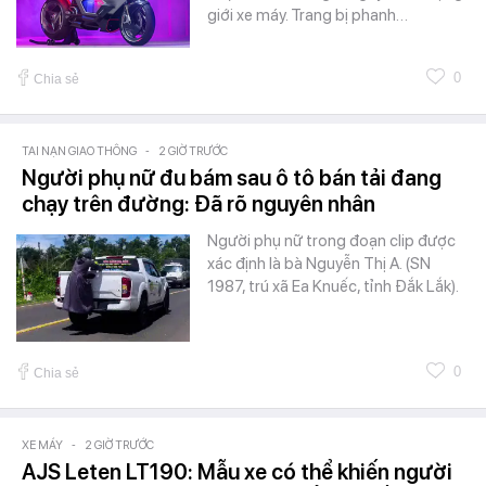
giới xe máy. Trang bị phanh…
0
Chia sẻ
TAI NẠN GIAO THÔNG
-
2 GIỜ TRƯỚC
Người phụ nữ đu bám sau ô tô bán tải đang
chạy trên đường: Đã rõ nguyên nhân
Người phụ nữ trong đoạn clip được
xác định là bà Nguyễn Thị A. (SN
1987, trú xã Ea Knuếc, tỉnh Đắk Lắk).
0
Chia sẻ
XE MÁY
-
2 GIỜ TRƯỚC
AJS Leten LT190: Mẫu xe có thể khiến người