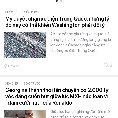
QUỐC TẾ
-
3 GIỜ TRƯỚC
Mỹ quyết chặn xe điện Trung Quốc, nhưng lý
do này có thể khiến Washington phải đổi ý
Áp lực có thể gia tăng khi người tiêu
dùng tại hai thị trường láng giềng là
Mexico và Canada ngày càng ưa
chuộng xe điện Trung Quốc.
0
Chia sẻ
XEM CHƠI
-
3 GIỜ TRƯỚC
Georgina thảnh thơi lên chuyên cơ 2.000 tỷ,
vóc dáng cuốn hút giữa lúc MXH náo loạn vì
"đám cưới hụt" của Ronaldo
Giữa lúc hàng nghìn người hâm mộ
từng đổ ra đường chờ đám cưới