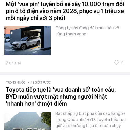
Một 'vua pin' tuyên bố sẽ xây 10.000 trạm đổi
pin ô tô điện vào năm 2028, phục vụ 1 triệu xe
mỗi ngày chỉ với 3 phút
Công ty này đang đặt mục tiêu vô
cùng tham vọng.
0
Chia sẻ
TRONG NƯỚC
-
19 GIỜ TRƯỚC
Toyota tiếp tục là 'vua doanh số' toàn cầu,
BYD muốn vượt mặt nhưng người Nhật
'nhanh hơn' ở một điểm
Bất chấp sự bứt phá của các hãng xe
Trung Quốc như BYD, Toyota tiếp tục
giữ vị trí thương hiệu ô tô bán chạy