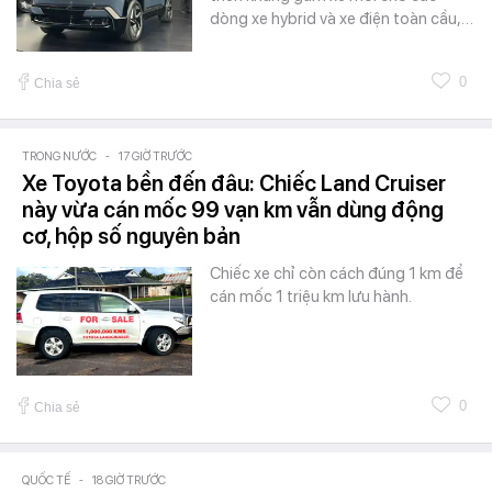
dòng xe hybrid và xe điện toàn cầu,…
0
Chia sẻ
TRONG NƯỚC
-
17 GIỜ TRƯỚC
Xe Toyota bền đến đâu: Chiếc Land Cruiser
này vừa cán mốc 99 vạn km vẫn dùng động
cơ, hộp số nguyên bản
Chiếc xe chỉ còn cách đúng 1 km để
cán mốc 1 triệu km lưu hành.
0
Chia sẻ
QUỐC TẾ
-
18 GIỜ TRƯỚC