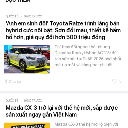
ĐỌC THÊM
QUỐC TẾ
-
6 GIỜ TRƯỚC
'Anh em sinh đôi' Toyota Raize trình làng bản
hybrid cực nổi bật: Sơn đổi màu, thiết kế hầm
hố hơn, giá quy đổi hơn 500 triệu đồng
Chỉ thay đổi ngoại thất nhưng
Daihatsu Rocky Hybrid ACTIVe đủ
tạo sức hút tại GIIAS 2026 nhờ phối
màu lạ mắt và hàng loạt chi tiết…
0
Chia sẻ
QUỐC TẾ
-
6 GIỜ TRƯỚC
Mazda CX-3 trở lại với thế hệ mới, sắp được
sản xuất ngay gần Việt Nam
Mazda CX-3 thế hệ mới lộ diện với