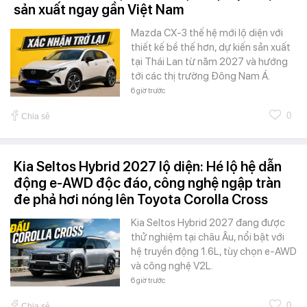
sản xuất ngay gần Việt Nam
Mazda CX-3 thế hệ mới lộ diện với
thiết kế bề thế hơn, dự kiến sản xuất
tại Thái Lan từ năm 2027 và hướng
tới các thị trường Đông Nam Á.
6 giờ trước
0
Chia sẻ
Kia Seltos Hybrid 2027 lộ diện: Hé lộ hệ dẫn
động e-AWD độc đáo, công nghệ ngập tràn
đe phả hơi nóng lên Toyota Corolla Cross
Kia Seltos Hybrid 2027 đang được
thử nghiệm tại châu Âu, nổi bật với
hệ truyền động 1.6L, tùy chọn e-AWD
và công nghệ V2L.
6 giờ trước
0
Chia sẻ