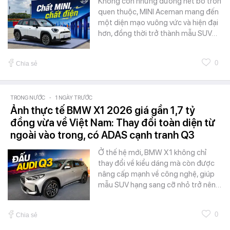
Không còn những đường nét bo tròn
quen thuộc, MINI Aceman mang đến
một diện mạo vuông vức và hiện đại
hơn, đồng thời trở thành mẫu SUV…
0
Chia sẻ
TRONG NƯỚC
-
1 NGÀY TRƯỚC
Ảnh thực tế BMW X1 2026 giá gần 1,7 tỷ
đồng vừa về Việt Nam: Thay đổi toàn diện từ
ngoài vào trong, có ADAS cạnh tranh Q3
Ở thế hệ mới, BMW X1 không chỉ
thay đổi về kiểu dáng mà còn được
nâng cấp mạnh về công nghệ, giúp
mẫu SUV hạng sang cỡ nhỏ trở nên…
0
Chia sẻ