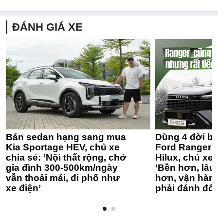
ĐÁNH GIÁ XE
Bán sedan hạng sang mua
Dùng 4 đời bá
Kia Sportage HEV, chủ xe
Ford Ranger 
chia sẻ: ‘Nội thất rộng, chở
Hilux, chủ xe 
gia đình 300-500km/ngày
‘Bền hơn, lâu 
vẫn thoải mái, đi phố như
hơn, vận hàn
xe điện’
phải đánh đổi