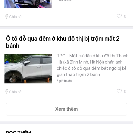
0
Chia sẻ
Ô tô đỗ qua đêm ở khu đô thị bị trộm mất 2
bánh
TPO - Một cư dân ở khu đô thị Thanh
Hà (xã Bình Minh, Hà Nội) phản ánh
chiếc ô tô đỗ qua đêm bất ngờ bị kẻ
gian tháo trộm 2 bánh.
3 giờ trước
0
Chia sẻ
Xem thêm