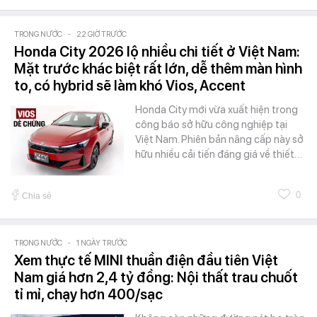
TRONG NƯỚC
-
22 GIỜ TRƯỚC
Honda City 2026 lộ nhiều chi tiết ở Việt Nam:
Mặt trước khác biệt rất lớn, dễ thêm màn hình
to, có hybrid sẽ làm khó Vios, Accent
Honda City mới vừa xuất hiện trong
công báo sở hữu công nghiệp tại
Việt Nam. Phiên bản nâng cấp này sở
hữu nhiều cải tiến đáng giá về thiết…
0
Chia sẻ
TRONG NƯỚC
-
1 NGÀY TRƯỚC
Xem thực tế MINI thuần điện đầu tiên Việt
Nam giá hơn 2,4 tỷ đồng: Nội thất trau chuốt
tỉ mỉ, chạy hơn 400/sạc