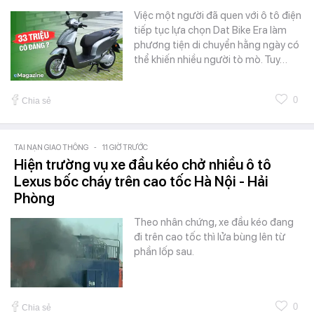
Việc một người đã quen với ô tô điện
tiếp tục lựa chọn Dat Bike Era làm
phương tiện di chuyển hằng ngày có
thể khiến nhiều người tò mò. Tuy…
0
Chia sẻ
TAI NẠN GIAO THÔNG
-
11 GIỜ TRƯỚC
Hiện trường vụ xe đầu kéo chở nhiều ô tô
Lexus bốc cháy trên cao tốc Hà Nội - Hải
Phòng
Theo nhân chứng, xe đầu kéo đang
đi trên cao tốc thì lửa bùng lên từ
phần lốp sau.
0
Chia sẻ