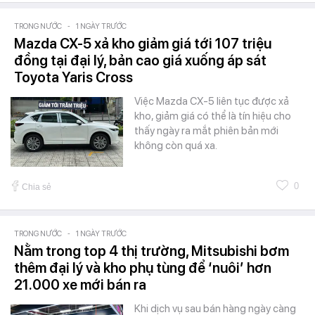
TRONG NƯỚC
-
1 NGÀY TRƯỚC
Mazda CX-5 xả kho giảm giá tới 107 triệu
đồng tại đại lý, bản cao giá xuống áp sát
Toyota Yaris Cross
Việc Mazda CX-5 liên tục được xả
kho, giảm giá có thể là tín hiệu cho
thấy ngày ra mắt phiên bản mới
không còn quá xa.
0
Chia sẻ
TRONG NƯỚC
-
1 NGÀY TRƯỚC
Nằm trong top 4 thị trường, Mitsubishi bơm
thêm đại lý và kho phụ tùng để ‘nuôi’ hơn
21.000 xe mới bán ra
Khi dịch vụ sau bán hàng ngày càng