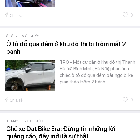
0
Chia sẻ
Ô TÔ
-
3 GIỜ TRƯỚC
Ô tô đỗ qua đêm ở khu đô thị bị trộm mất 2
bánh
TPO - Một cư dân ở khu đô thị Thanh
Hà (xã Bình Minh, Hà Nội) phản ánh
chiếc ô tô đỗ qua đêm bất ngờ bị kẻ
gian tháo trộm 2 bánh.
0
Chia sẻ
XE MÁY
-
2 GIỜ TRƯỚC
Chủ xe Dat Bike Era: Đừng tin những lời
quảng cáo, đây mới là sự thật