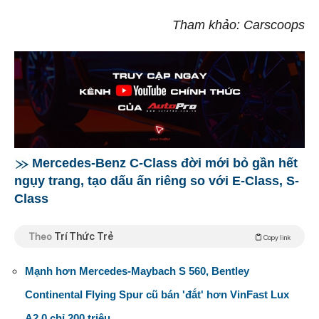
Tham khảo: Carscoops
Mercedes-Benz C-Class đời mới bỏ gần hết
ngụy trang, tạo dấu ấn riêng so với E-Class, S-
Class
Theo
Trí Thức Trẻ
Copy link
Mạnh hơn Mercedes-Maybach S 560, Bentley
Continental Flying Spur cũ bán 'đắt' hơn VinFast Lux
A2.0 chỉ 200 triệu