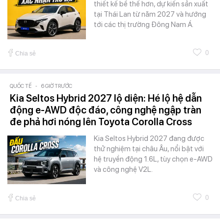
thiết kế bề thế hơn, dự kiến sản xuất
tại Thái Lan từ năm 2027 và hướng
tới các thị trường Đông Nam Á.
0
Chia sẻ
QUỐC TẾ
-
6 GIỜ TRƯỚC
Kia Seltos Hybrid 2027 lộ diện: Hé lộ hệ dẫn
động e-AWD độc đáo, công nghệ ngập tràn
đe phả hơi nóng lên Toyota Corolla Cross
Kia Seltos Hybrid 2027 đang được
thử nghiệm tại châu Âu, nổi bật với
hệ truyền động 1.6L, tùy chọn e-AWD
và công nghệ V2L.
0
Chia sẻ