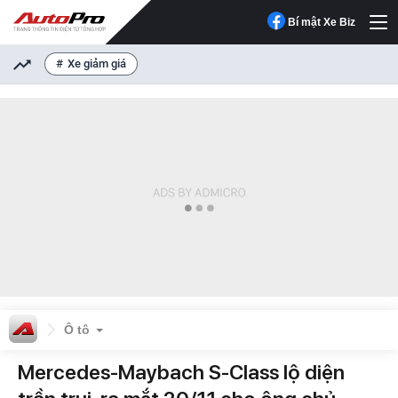
Bí mật Xe Biz
Xe giảm giá
Ô tô
Mercedes-Maybach S-Class lộ diện