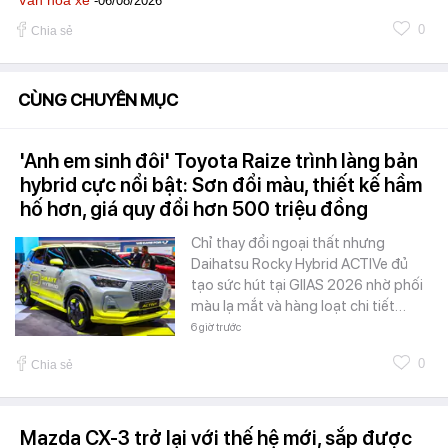
Văn hóa xe
-06/08/2026
0
Chia sẻ
CÙNG CHUYÊN MỤC
'Anh em sinh đôi' Toyota Raize trình làng bản
hybrid cực nổi bật: Sơn đổi màu, thiết kế hầm
hố hơn, giá quy đổi hơn 500 triệu đồng
Chỉ thay đổi ngoại thất nhưng
Daihatsu Rocky Hybrid ACTIVe đủ
tạo sức hút tại GIIAS 2026 nhờ phối
màu lạ mắt và hàng loạt chi tiết…
6 giờ trước
0
Chia sẻ
Mazda CX-3 trở lại với thế hệ mới, sắp được