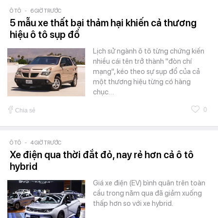
Ô TÔ
-
6 GIỜ TRƯỚC
5 mẫu xe thất bại thảm hại khiến cả thương
hiệu ô tô sụp đổ
Lịch sử ngành ô tô từng chứng kiến
nhiều cái tên trở thành "đòn chí
mạng", kéo theo sự sụp đổ của cả
một thương hiệu từng có hàng
chục…
0
Chia sẻ
Ô TÔ
-
4 GIỜ TRƯỚC
Xe điện qua thời đắt đỏ, nay rẻ hơn cả ô tô
hybrid
Giá xe điện (EV) bình quân trên toàn
cầu trong năm qua đã giảm xuống
thấp hơn so với xe hybrid.