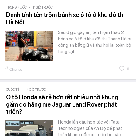
TRONG NƯỚC
-
11 GIỜ TRƯỚC
Danh tính tên trộm bánh xe ô tô ở khu đô thị
Hà Nội
Sau 6 giờ gây án, tên trộm tháo 2
bánh xe ô tô ở khu đô thị Thanh Hà bị
công an bắt giữ và thu hồi lại toàn bộ
tang vật.
0
Chia sẻ
QUỐC TẾ
-
14 GIỜ TRƯỚC
Ô tô Honda sẽ rẻ hơn rất nhiều nhờ khung
gầm do hãng mẹ Jaguar Land Rover phát
triển?
Honda lần đầu hợp tác với Tata
Technologies của Ấn Độ để phát
triển khung gầm xe mới cho các