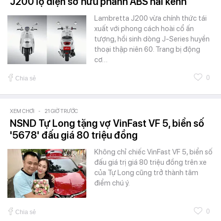
J200 lộ diện sở hữu phanh ABS hai kênh
Lambretta J200 vừa chính thức tái
xuất với phong cách hoài cổ ấn
tượng, hồi sinh dòng J-Series huyền
thoại thập niên 60. Trang bị động
cơ…
0
Chia sẻ
XEM CHƠI
-
21 GIỜ TRƯỚC
NSND Tự Long tặng vợ VinFast VF 5, biển số
'5678' đấu giá 80 triệu đồng
Không chỉ chiếc VinFast VF 5, biển số
đấu giá trị giá 80 triệu đồng trên xe
của Tự Long cũng trở thành tâm
điểm chú ý.
0
Chia sẻ