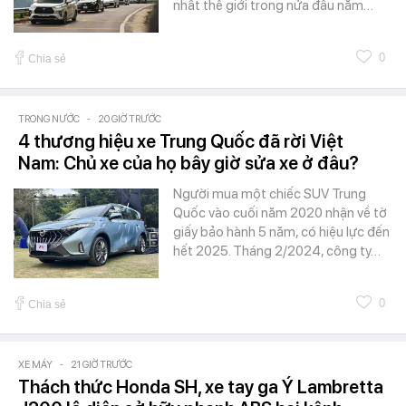
nhất thế giới trong nửa đầu năm…
0
Chia sẻ
TRONG NƯỚC
-
20 GIỜ TRƯỚC
4 thương hiệu xe Trung Quốc đã rời Việt
Nam: Chủ xe của họ bây giờ sửa xe ở đâu?
Người mua một chiếc SUV Trung
Quốc vào cuối năm 2020 nhận về tờ
giấy bảo hành 5 năm, có hiệu lực đến
hết 2025. Tháng 2/2024, công ty…
0
Chia sẻ
XE MÁY
-
21 GIỜ TRƯỚC
Thách thức Honda SH, xe tay ga Ý Lambretta