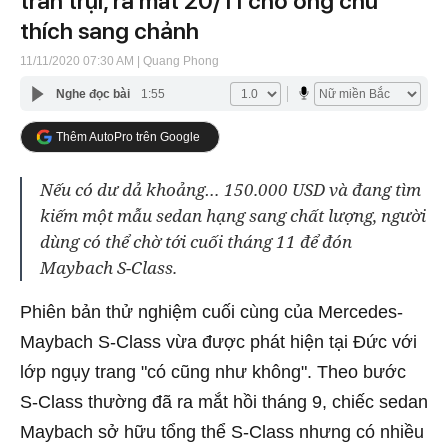
trần trụi, ra mắt 20/11 cho ông chủ
thích sang chảnh
11/11/2020 07:30 AM
| Quang Phong
Nghe đọc bài
1:55
Thêm AutoPro trên Google
Nếu có dư dả khoảng… 150.000 USD và đang tìm
kiếm một mẫu sedan hạng sang chất lượng, người
dùng có thể chờ tới cuối tháng 11 để đón
Maybach S-Class.
Phiên bản thử nghiệm cuối cùng của Mercedes-
Maybach S-Class vừa được phát hiện tại Đức với
lớp ngụy trang "có cũng như không". Theo bước
S-Class thường đã ra mắt hồi tháng 9, chiếc sedan
Maybach sở hữu tổng thể S-Class nhưng có nhiều