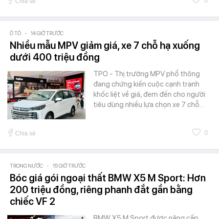
0
Chia sẻ
Ô TÔ
-
14 GIỜ TRƯỚC
Nhiều mẫu MPV giảm giá, xe 7 chỗ hạ xuống
dưới 400 triệu đồng
TPO - Thị trường MPV phổ thông
đang chứng kiến cuộc cạnh tranh
khốc liệt về giá, đem đến cho người
tiêu dùng nhiều lựa chọn xe 7 chỗ…
0
Chia sẻ
TRONG NƯỚC
-
15 GIỜ TRƯỚC
Bóc giá gói ngoại thất BMW X5 M Sport: Hơn
200 triệu đồng, riêng phanh đắt gần bằng
chiếc VF 2
BMW X5 M Sport được nâng cấp