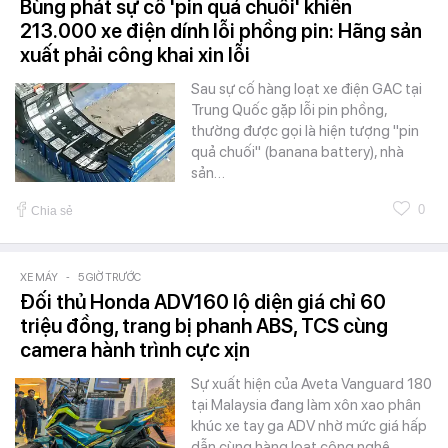
Bùng phát sự cố 'pin quả chuối' khiến
213.000 xe điện dính lỗi phồng pin: Hãng sản
xuất phải công khai xin lỗi
Sau sự cố hàng loạt xe điện GAC tại
Trung Quốc gặp lỗi pin phồng,
thường được gọi là hiện tượng "pin
quả chuối" (banana battery), nhà
sản…
0
Chia sẻ
XE MÁY
-
5 GIỜ TRƯỚC
Đối thủ Honda ADV160 lộ diện giá chỉ 60
triệu đồng, trang bị phanh ABS, TCS cùng
camera hành trình cực xịn
Sự xuất hiện của Aveta Vanguard 180
tại Malaysia đang làm xôn xao phân
khúc xe tay ga ADV nhờ mức giá hấp
dẫn cùng hàng loạt công nghệ