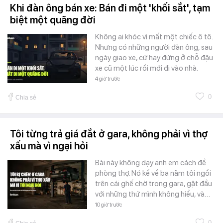
Khi đàn ông bán xe: Bán đi một 'khối sắt', tạm
biệt một quãng đời
Không ai khóc vì mất một chiếc ô tô.
Nhưng có những người đàn ông, sau
ngày giao xe, cứ hay đứng ở chỗ đậu
xe cũ một lúc rồi mới đi vào nhà.
4 giờ trước
0
Chia sẻ
Tôi từng trả giá đắt ở gara, không phải vì thợ
xấu mà vì ngại hỏi
Bài này không dạy anh em cách đề
phòng thợ. Nó kể về ba năm tôi ngồi
trên cái ghế chờ trong gara, gật đầu
với những thứ mình không hiểu, và…
10 giờ trước
0