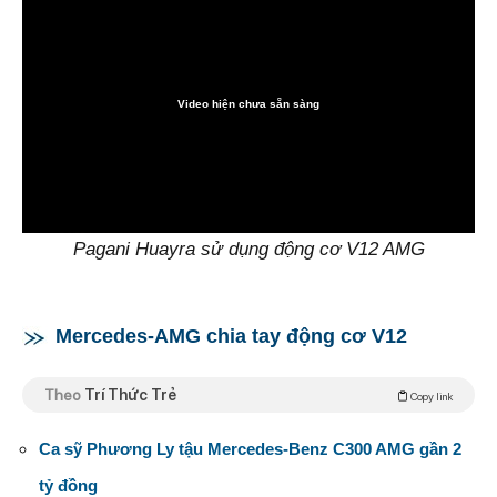
Video hiện chưa sẵn sàng
0:00
Pagani Huayra sử dụng động cơ V12 AMG
Mercedes-AMG chia tay động cơ V12
Theo
Trí Thức Trẻ
Copy link
Ca sỹ Phương Ly tậu Mercedes-Benz C300 AMG gần 2
tỷ đồng