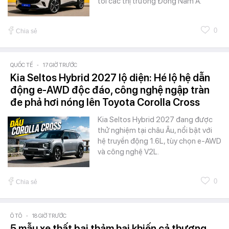
tới các thị trường Đông Nam Á.
0
Chia sẻ
QUỐC TẾ
-
17 GIỜ TRƯỚC
Kia Seltos Hybrid 2027 lộ diện: Hé lộ hệ dẫn
động e-AWD độc đáo, công nghệ ngập tràn
đe phả hơi nóng lên Toyota Corolla Cross
Kia Seltos Hybrid 2027 đang được
thử nghiệm tại châu Âu, nổi bật với
hệ truyền động 1.6L, tùy chọn e-AWD
và công nghệ V2L.
0
Chia sẻ
Ô TÔ
-
18 GIỜ TRƯỚC
5 mẫu xe thất bại thảm hại khiến cả thương