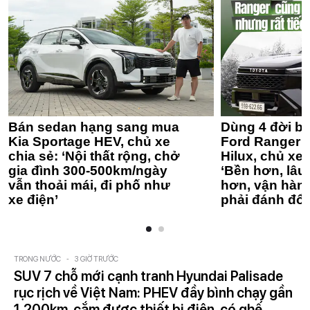
Bán sedan hạng sang mua
Dùng 4 đời bá
Kia Sportage HEV, chủ xe
Ford Ranger 
chia sẻ: ‘Nội thất rộng, chở
Hilux, chủ xe 
gia đình 300-500km/ngày
‘Bền hơn, lâu 
vẫn thoải mái, đi phố như
hơn, vận hàn
xe điện’
phải đánh đổi
TRONG NƯỚC
-
3 GIỜ TRƯỚC
SUV 7 chỗ mới cạnh tranh Hyundai Palisade
rục rịch về Việt Nam: PHEV đầy bình chạy gần
1.200km, cắm được thiết bị điện, có ghế