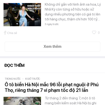
Không chỉ gắn với hình ảnh xa hoa, Lý
Nhã Kỳ còn từng sở hữu hoặc sử
dụng nhiều phương tiện có giá trị lên
tới hàng chục, thậm chí hơn 100 tỷ…
3 ngày trước
0
Chia sẻ
Xem thêm
ĐỌC THÊM
TRONG NƯỚC
-
6 GIỜ TRƯỚC
Ô tô biển Hà Nội mắc 96 lỗi phạt nguội ở Phú
Thọ, riêng tháng 7 vi phạm tốc độ 21 lần
Từ tháng 2 đến tháng 7, một ô tô
mang biển kiểm soát Hà Nội bị ghi