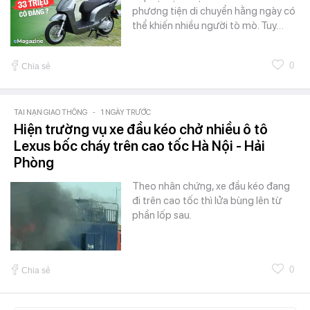
phương tiện di chuyển hằng ngày có
thể khiến nhiều người tò mò. Tuy…
0
Chia sẻ
TAI NẠN GIAO THÔNG
-
1 NGÀY TRƯỚC
Hiện trường vụ xe đầu kéo chở nhiều ô tô
Lexus bốc cháy trên cao tốc Hà Nội - Hải
Phòng
Theo nhân chứng, xe đầu kéo đang
đi trên cao tốc thì lửa bùng lên từ
phần lốp sau.
0
Chia sẻ