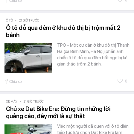
0
Chia sẻ
Ô TÔ
-
21 GIỜ TRƯỚC
Ô tô đỗ qua đêm ở khu đô thị bị trộm mất 2
bánh
TPO - Một cư dân ở khu đô thị Thanh
Hà (xã Bình Minh, Hà Nội) phản ánh
chiếc ô tô đỗ qua đêm bất ngờ bị kẻ
gian tháo trộm 2 bánh.
0
Chia sẻ
XE MÁY
-
21 GIỜ TRƯỚC
Chủ xe Dat Bike Era: Đừng tin những lời
quảng cáo, đây mới là sự thật
Việc một người đã quen với ô tô điện
tiếp tục lựa chọn Dat Bike Era làm