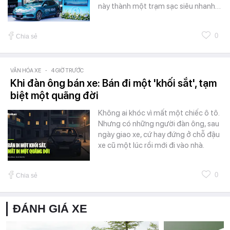
này thành một trạm sạc siêu nhanh…
0
Chia sẻ
VĂN HÓA XE
-
4 GIỜ TRƯỚC
Khi đàn ông bán xe: Bán đi một 'khối sắt', tạm
biệt một quãng đời
Không ai khóc vì mất một chiếc ô tô.
Nhưng có những người đàn ông, sau
ngày giao xe, cứ hay đứng ở chỗ đậu
xe cũ một lúc rồi mới đi vào nhà.
0
Chia sẻ
ĐÁNH GIÁ XE