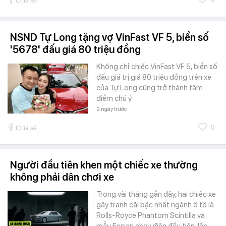
Chia sẻ
NSND Tự Long tặng vợ VinFast VF 5, biển số
'5678' đấu giá 80 triệu đồng
Không chỉ chiếc VinFast VF 5, biển số
đấu giá trị giá 80 triệu đồng trên xe
của Tự Long cũng trở thành tâm
điểm chú ý.
2 ngày trước
0
Chia sẻ
Người đầu tiên khen một chiếc xe thường
không phải dân chơi xe
Trong vài tháng gần đây, hai chiếc xe
gây tranh cãi bậc nhất ngành ô tô là
Rolls-Royce Phantom Scintilla và
mẫu Ferrari chạy điện đầu tiên, lần…