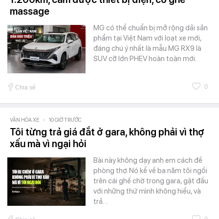
massage
MG có thể chuẩn bị mở rộng dải sản
phẩm tại Việt Nam với loạt xe mới,
đáng chú ý nhất là mẫu MG RX9 là
SUV cỡ lớn PHEV hoàn toàn mới.
0
Chia sẻ
VĂN HÓA XE
-
10 GIỜ TRƯỚC
Tôi từng trả giá đắt ở gara, không phải vì thợ
xấu mà vì ngại hỏi
Bài này không dạy anh em cách đề
phòng thợ. Nó kể về ba năm tôi ngồi
trên cái ghế chờ trong gara, gật đầu
với những thứ mình không hiểu, và
trả…