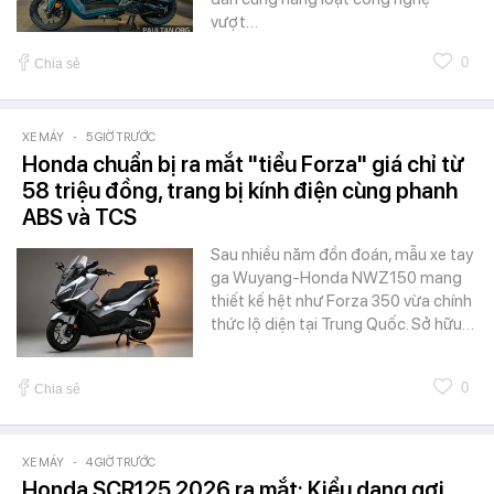
vượt…
0
Chia sẻ
XE MÁY
-
5 GIỜ TRƯỚC
Honda chuẩn bị ra mắt "tiểu Forza" giá chỉ từ
58 triệu đồng, trang bị kính điện cùng phanh
ABS và TCS
Sau nhiều năm đồn đoán, mẫu xe tay
ga Wuyang-Honda NWZ150 mang
thiết kế hệt như Forza 350 vừa chính
thức lộ diện tại Trung Quốc. Sở hữu…
0
Chia sẻ
XE MÁY
-
4 GIỜ TRƯỚC
Honda SCR125 2026 ra mắt: Kiểu dạng gợi