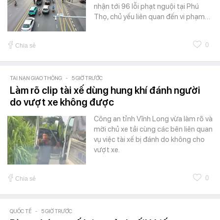
nhận tới 96 lỗi phạt nguội tại Phú
Thọ, chủ yếu liên quan đến vi phạm…
0
Chia sẻ
TAI NẠN GIAO THÔNG
-
5 GIỜ TRƯỚC
Làm rõ clip tài xế dùng hung khí đánh người
do vượt xe không được
Công an tỉnh Vĩnh Long vừa làm rõ và
mời chủ xe tải cùng các bên liên quan
vụ việc tài xế bị đánh do không cho
vượt xe.
0
Chia sẻ
QUỐC TẾ
-
5 GIỜ TRƯỚC