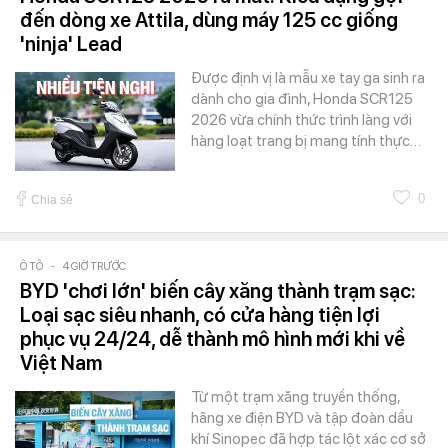
đến dòng xe Attila, dùng máy 125 cc giống
'ninja' Lead
Được định vị là mẫu xe tay ga sinh ra
dành cho gia đình, Honda SCR125
2026 vừa chính thức trình làng với
hàng loạt trang bị mang tính thực…
0
Chia sẻ
Ô TÔ
-
4 GIỜ TRƯỚC
BYD 'chơi lớn' biến cây xăng thành trạm sạc:
Loại sạc siêu nhanh, có cửa hàng tiện lợi
phục vụ 24/24, dễ thành mô hình mới khi về
Việt Nam
Từ một trạm xăng truyền thống,
hãng xe điện BYD và tập đoàn dầu
khí Sinopec đã hợp tác lột xác cơ sở