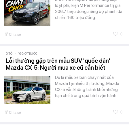
loạt phụ kiện M Performance trị giá
206,7 triệu đồng, riêng bộ phanh đã
chiếm 160 triệu đồng.
0
Chia sẻ
Ô TÔ
-
16 GIỜ TRƯỚC
Lỗi thường gặp trên mẫu SUV 'quốc dân'
Mazda CX-5: Người mua xe cũ cần biết
Dù là mẫu xe bán chạy nhất của
Mazda tại nhiều thị trường, Mazda
CX-5 vẫn không tránh khỏi những
hạn chế trong quá trình vận hành.
0
Chia sẻ