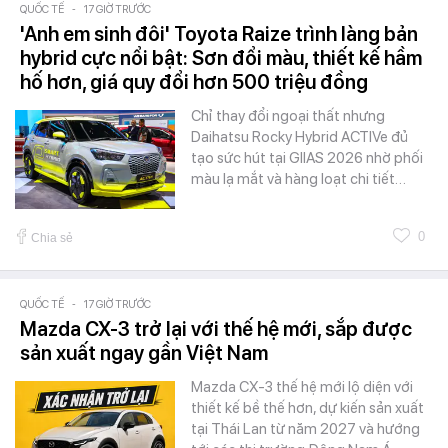
QUỐC TẾ
-
17 GIỜ TRƯỚC
'Anh em sinh đôi' Toyota Raize trình làng bản
hybrid cực nổi bật: Sơn đổi màu, thiết kế hầm
hố hơn, giá quy đổi hơn 500 triệu đồng
Chỉ thay đổi ngoại thất nhưng
Daihatsu Rocky Hybrid ACTIVe đủ
tạo sức hút tại GIIAS 2026 nhờ phối
màu lạ mắt và hàng loạt chi tiết…
0
Chia sẻ
QUỐC TẾ
-
17 GIỜ TRƯỚC
Mazda CX-3 trở lại với thế hệ mới, sắp được
sản xuất ngay gần Việt Nam
Mazda CX-3 thế hệ mới lộ diện với
thiết kế bề thế hơn, dự kiến sản xuất
tại Thái Lan từ năm 2027 và hướng