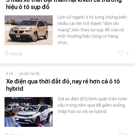
hiệu ô tô sụp đổ
Lịch sử ngành ô tô từng chứng kiến
nhiều cái tên trở thành "đòn chí
mạng", kéo theo sự sụp đổ của cả
một thương hiệu từng có hàng
chục…
0
Chia sẻ
Ô TÔ
-
20 GIỜ TRƯỚC
Xe điện qua thời đắt đỏ, nay rẻ hơn cả ô tô
hybrid
Giá xe điện (EV) bình quân trên toàn
cầu trong năm qua đã giảm xuống
thấp hơn so với xe hybrid.