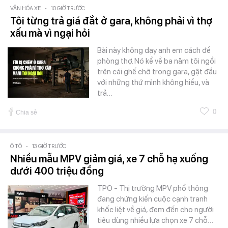
VĂN HÓA XE
-
10 GIỜ TRƯỚC
Tôi từng trả giá đắt ở gara, không phải vì thợ
xấu mà vì ngại hỏi
Bài này không dạy anh em cách đề
phòng thợ. Nó kể về ba năm tôi ngồi
trên cái ghế chờ trong gara, gật đầu
với những thứ mình không hiểu, và
trả…
0
Chia sẻ
Ô TÔ
-
13 GIỜ TRƯỚC
Nhiều mẫu MPV giảm giá, xe 7 chỗ hạ xuống
dưới 400 triệu đồng
TPO - Thị trường MPV phổ thông
đang chứng kiến cuộc cạnh tranh
khốc liệt về giá, đem đến cho người
tiêu dùng nhiều lựa chọn xe 7 chỗ…