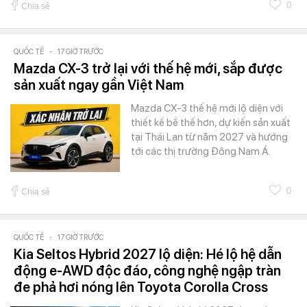
0
Chia sẻ
QUỐC TẾ
-
17 GIỜ TRƯỚC
Mazda CX-3 trở lại với thế hệ mới, sắp được
sản xuất ngay gần Việt Nam
Mazda CX-3 thế hệ mới lộ diện với
thiết kế bề thế hơn, dự kiến sản xuất
tại Thái Lan từ năm 2027 và hướng
tới các thị trường Đông Nam Á.
0
Chia sẻ
QUỐC TẾ
-
17 GIỜ TRƯỚC
Kia Seltos Hybrid 2027 lộ diện: Hé lộ hệ dẫn
động e-AWD độc đáo, công nghệ ngập tràn
đe phả hơi nóng lên Toyota Corolla Cross