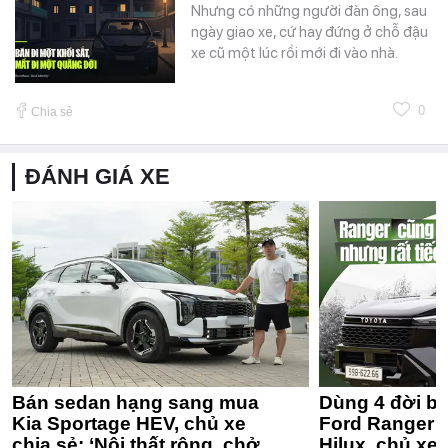
Nhưng có những người đàn ông, sau
ngày giao xe, cứ hay đứng ở chỗ đậu
xe cũ một lúc rồi mới đi vào nhà.
0
Chia sẻ
ĐÁNH GIÁ XE
Bán sedan hạng sang mua
Dùng 4 đời bá
Kia Sportage HEV, chủ xe
Ford Ranger 
chia sẻ: ‘Nội thất rộng, chở
Hilux, chủ xe 