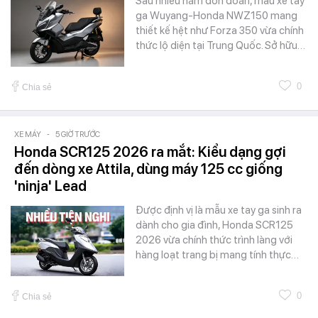
Sau nhiều năm đồn đoán, mẫu xe tay
ga Wuyang-Honda NWZ150 mang
thiết kế hệt như Forza 350 vừa chính
thức lộ diện tại Trung Quốc. Sở hữu…
0
Chia sẻ
XE MÁY
-
5 GIỜ TRƯỚC
Honda SCR125 2026 ra mắt: Kiểu dạng gợi
đến dòng xe Attila, dùng máy 125 cc giống
'ninja' Lead
Được định vị là mẫu xe tay ga sinh ra
dành cho gia đình, Honda SCR125
2026 vừa chính thức trình làng với
hàng loạt trang bị mang tính thực…
0
Chia sẻ