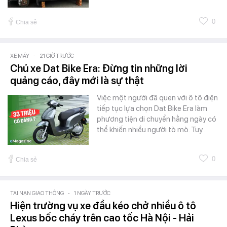
0
Chia sẻ
XE MÁY
-
21 GIỜ TRƯỚC
Chủ xe Dat Bike Era: Đừng tin những lời
quảng cáo, đây mới là sự thật
Việc một người đã quen với ô tô điện
tiếp tục lựa chọn Dat Bike Era làm
phương tiện di chuyển hằng ngày có
thể khiến nhiều người tò mò. Tuy…
0
Chia sẻ
TAI NẠN GIAO THÔNG
-
1 NGÀY TRƯỚC
Hiện trường vụ xe đầu kéo chở nhiều ô tô
Lexus bốc cháy trên cao tốc Hà Nội - Hải