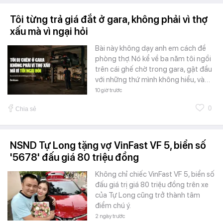
Tôi từng trả giá đắt ở gara, không phải vì thợ
xấu mà vì ngại hỏi
Bài này không dạy anh em cách đề
phòng thợ. Nó kể về ba năm tôi ngồi
trên cái ghế chờ trong gara, gật đầu
với những thứ mình không hiểu, và…
10 giờ trước
0
Chia sẻ
NSND Tự Long tặng vợ VinFast VF 5, biển số
'5678' đấu giá 80 triệu đồng
Không chỉ chiếc VinFast VF 5, biển số
đấu giá trị giá 80 triệu đồng trên xe
của Tự Long cũng trở thành tâm
điểm chú ý.
2 ngày trước