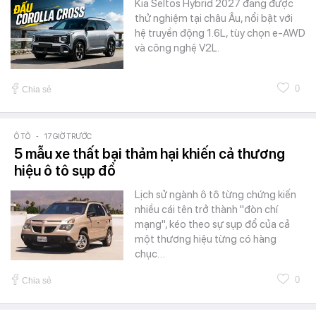
Kia Seltos Hybrid 2027 đang được
thử nghiệm tại châu Âu, nổi bật với
hệ truyền động 1.6L, tùy chọn e-AWD
và công nghệ V2L.
0
Chia sẻ
Ô TÔ
-
17 GIỜ TRƯỚC
5 mẫu xe thất bại thảm hại khiến cả thương
hiệu ô tô sụp đổ
Lịch sử ngành ô tô từng chứng kiến
nhiều cái tên trở thành "đòn chí
mạng", kéo theo sự sụp đổ của cả
một thương hiệu từng có hàng
chục…
0
Chia sẻ