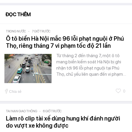
ĐỌC THÊM
TRONG NƯỚC
-
7 GIỜ TRƯỚC
Ô tô biển Hà Nội mắc 96 lỗi phạt nguội ở Phú
Thọ, riêng tháng 7 vi phạm tốc độ 21 lần
Từ tháng 2 đến tháng 7, một ô tô
mang biển kiểm soát Hà Nội bị ghi
nhận tới 96 lỗi phạt nguội tại Phú
Thọ, chủ yếu liên quan đến vi phạm…
0
Chia sẻ
TAI NẠN GIAO THÔNG
-
6 GIỜ TRƯỚC
Làm rõ clip tài xế dùng hung khí đánh người
do vượt xe không được