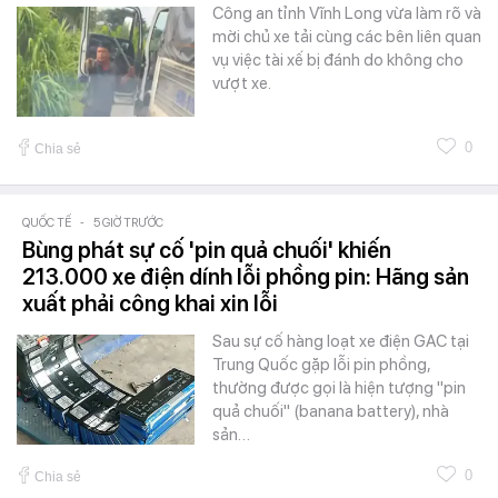
Công an tỉnh Vĩnh Long vừa làm rõ và
mời chủ xe tải cùng các bên liên quan
vụ việc tài xế bị đánh do không cho
vượt xe.
0
Chia sẻ
QUỐC TẾ
-
5 GIỜ TRƯỚC
Bùng phát sự cố 'pin quả chuối' khiến
213.000 xe điện dính lỗi phồng pin: Hãng sản
xuất phải công khai xin lỗi
Sau sự cố hàng loạt xe điện GAC tại
Trung Quốc gặp lỗi pin phồng,
thường được gọi là hiện tượng "pin
quả chuối" (banana battery), nhà
sản…
0
Chia sẻ