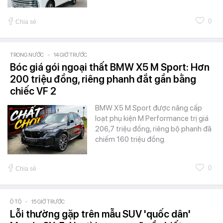
0
Chia sẻ
TRONG NƯỚC
-
14 GIỜ TRƯỚC
Bóc giá gói ngoại thất BMW X5 M Sport: Hơn
200 triệu đồng, riêng phanh đắt gần bằng
chiếc VF 2
BMW X5 M Sport được nâng cấp
loạt phụ kiện M Performance trị giá
206,7 triệu đồng, riêng bộ phanh đã
chiếm 160 triệu đồng.
0
Chia sẻ
Ô TÔ
-
15 GIỜ TRƯỚC
Lỗi thường gặp trên mẫu SUV 'quốc dân'