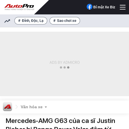
Bí mật Xe Biz
Đỉnh, Độc, Lạ
Sao chơi xe
Văn hóa xe
Mercedes-AMG G63 của ca sĩ Justin