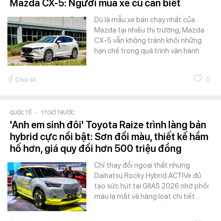
Mazda CX-5: Người mua xe cũ cần biết
Dù là mẫu xe bán chạy nhất của
Mazda tại nhiều thị trường, Mazda
CX-5 vẫn không tránh khỏi những
hạn chế trong quá trình vận hành.
0
Chia sẻ
QUỐC TẾ
-
17 GIỜ TRƯỚC
'Anh em sinh đôi' Toyota Raize trình làng bản
hybrid cực nổi bật: Sơn đổi màu, thiết kế hầm
hố hơn, giá quy đổi hơn 500 triệu đồng
Chỉ thay đổi ngoại thất nhưng
Daihatsu Rocky Hybrid ACTIVe đủ
tạo sức hút tại GIIAS 2026 nhờ phối
màu lạ mắt và hàng loạt chi tiết…