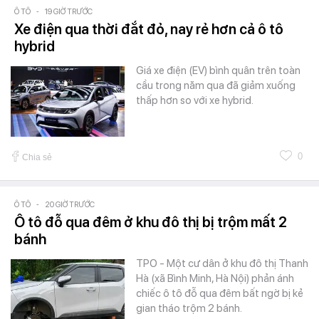
Ô TÔ
-
19 GIỜ TRƯỚC
Xe điện qua thời đắt đỏ, nay rẻ hơn cả ô tô
hybrid
Giá xe điện (EV) bình quân trên toàn
cầu trong năm qua đã giảm xuống
thấp hơn so với xe hybrid.
0
Chia sẻ
Ô TÔ
-
20 GIỜ TRƯỚC
Ô tô đỗ qua đêm ở khu đô thị bị trộm mất 2
bánh
TPO - Một cư dân ở khu đô thị Thanh
Hà (xã Bình Minh, Hà Nội) phản ánh
chiếc ô tô đỗ qua đêm bất ngờ bị kẻ
gian tháo trộm 2 bánh.