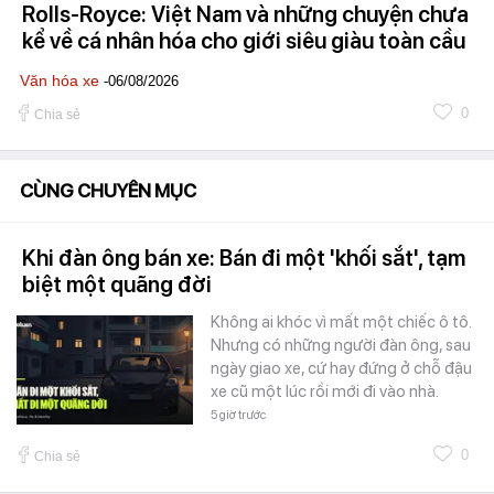
Rolls-Royce: Việt Nam và những chuyện chưa
kể về cá nhân hóa cho giới siêu giàu toàn cầu
Văn hóa xe
-06/08/2026
0
Chia sẻ
CÙNG CHUYÊN MỤC
Khi đàn ông bán xe: Bán đi một 'khối sắt', tạm
biệt một quãng đời
Không ai khóc vì mất một chiếc ô tô.
Nhưng có những người đàn ông, sau
ngày giao xe, cứ hay đứng ở chỗ đậu
xe cũ một lúc rồi mới đi vào nhà.
5 giờ trước
0
Chia sẻ