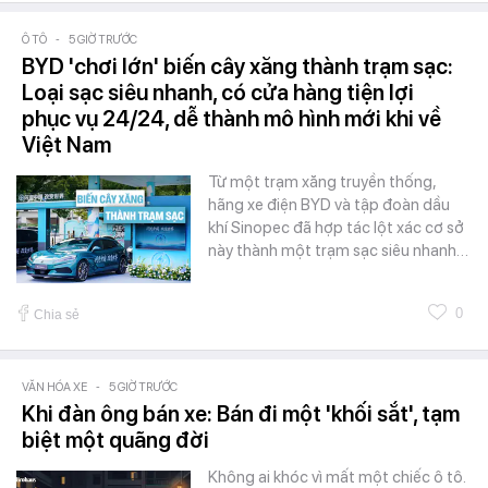
Ô TÔ
-
5 GIỜ TRƯỚC
BYD 'chơi lớn' biến cây xăng thành trạm sạc:
Loại sạc siêu nhanh, có cửa hàng tiện lợi
phục vụ 24/24, dễ thành mô hình mới khi về
Việt Nam
Từ một trạm xăng truyền thống,
hãng xe điện BYD và tập đoàn dầu
khí Sinopec đã hợp tác lột xác cơ sở
này thành một trạm sạc siêu nhanh…
0
Chia sẻ
VĂN HÓA XE
-
5 GIỜ TRƯỚC
Khi đàn ông bán xe: Bán đi một 'khối sắt', tạm
biệt một quãng đời
Không ai khóc vì mất một chiếc ô tô.