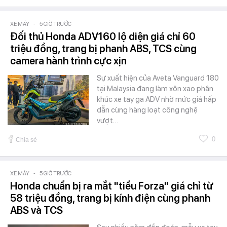
XE MÁY
-
5 GIỜ TRƯỚC
Đối thủ Honda ADV160 lộ diện giá chỉ 60
triệu đồng, trang bị phanh ABS, TCS cùng
camera hành trình cực xịn
Sự xuất hiện của Aveta Vanguard 180
tại Malaysia đang làm xôn xao phân
khúc xe tay ga ADV nhờ mức giá hấp
dẫn cùng hàng loạt công nghệ
vượt…
0
Chia sẻ
XE MÁY
-
5 GIỜ TRƯỚC
Honda chuẩn bị ra mắt "tiểu Forza" giá chỉ từ
58 triệu đồng, trang bị kính điện cùng phanh
ABS và TCS