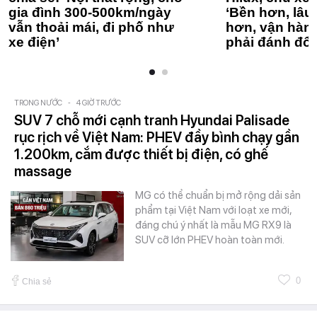
gia đình 300-500km/ngày
‘Bền hơn, lâu 
vẫn thoải mái, đi phố như
hơn, vận hàn
xe điện’
phải đánh đổi
TRONG NƯỚC
-
4 GIỜ TRƯỚC
SUV 7 chỗ mới cạnh tranh Hyundai Palisade
rục rịch về Việt Nam: PHEV đầy bình chạy gần
1.200km, cắm được thiết bị điện, có ghế
massage
MG có thể chuẩn bị mở rộng dải sản
phẩm tại Việt Nam với loạt xe mới,
đáng chú ý nhất là mẫu MG RX9 là
SUV cỡ lớn PHEV hoàn toàn mới.
0
Chia sẻ