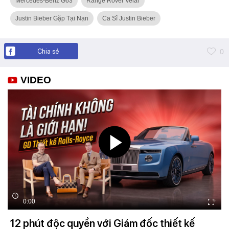
Mercedes-Benz G63
Range Rover Velar
Justin Bieber Gặp Tại Nạn
Ca Sĩ Justin Bieber
Chia sẻ
0
VIDEO
0:00
12 phút độc quyền với Giám đốc thiết kế