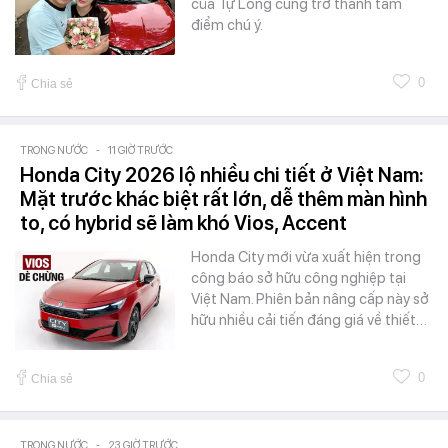
của Tự Long cũng trở thành tâm
điểm chú ý.
0
Chia sẻ
TRONG NƯỚC
-
11 GIỜ TRƯỚC
Honda City 2026 lộ nhiều chi tiết ở Việt Nam:
Mặt trước khác biệt rất lớn, dễ thêm màn hình
to, có hybrid sẽ làm khó Vios, Accent
Honda City mới vừa xuất hiện trong
công báo sở hữu công nghiệp tại
Việt Nam. Phiên bản nâng cấp này sở
hữu nhiều cải tiến đáng giá về thiết…
0
Chia sẻ
TRONG NƯỚC
-
23 GIỜ TRƯỚC