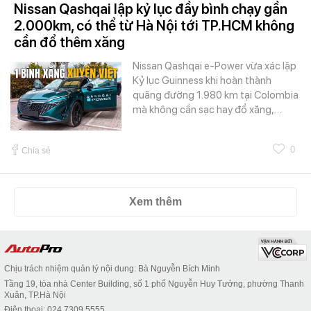
Nissan Qashqai lập kỷ lục đầy bình chạy gần
2.000km, có thể từ Hà Nội tới TP.HCM không
cần đổ thêm xăng
Nissan Qashqai e-Power vừa xác lập
Kỷ lục Guinness khi hoàn thành
quãng đường 1.980 km tại Colombia
mà không cần sạc hay đổ xăng,…
0
Chia sẻ
Xem thêm
Chịu trách nhiệm quản lý nội dung: Bà Nguyễn Bích Minh
Tầng 19, tòa nhà Center Building, số 1 phố Nguyễn Huy Tưởng, phường Thanh
Xuân, TP.Hà Nội
Điện thoại: 024 7309 5555