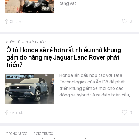
tang vật.
0
Chia sẻ
QUỐC TẾ
-
3 GIỜ TRƯỚC
Ô tô Honda sẽ rẻ hơn rất nhiều nhờ khung
gầm do hãng mẹ Jaguar Land Rover phát
triển?
Honda lần đầu hợp tác với Tata
Technologies của Ấn Độ để phát
triển khung gầm xe mới cho các
dòng xe hybrid và xe điện toàn cầu,…
0
Chia sẻ
TRONG NƯỚC
-
6 GIỜ TRƯỚC