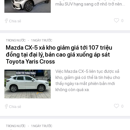
mẫu SUV hạng sang cỡ nhỏ trở nên…
0
Chia sẻ
TRONG NƯỚC
-
1 NGÀY TRƯỚC
Mazda CX-5 xả kho giảm giá tới 107 triệu
đồng tại đại lý, bản cao giá xuống áp sát
Toyota Yaris Cross
Việc Mazda CX-5 liên tục được xả
kho, giảm giá có thể là tín hiệu cho
thấy ngày ra mắt phiên bản mới
không còn quá xa.
0
Chia sẻ
TRONG NƯỚC
-
1 NGÀY TRƯỚC