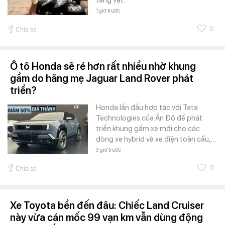
1 giờ trước
0
Chia sẻ
Ô tô Honda sẽ rẻ hơn rất nhiều nhờ khung
gầm do hãng mẹ Jaguar Land Rover phát
triển?
Honda lần đầu hợp tác với Tata
Technologies của Ấn Độ để phát
triển khung gầm xe mới cho các
dòng xe hybrid và xe điện toàn cầu,…
3 giờ trước
0
Chia sẻ
Xe Toyota bền đến đâu: Chiếc Land Cruiser
này vừa cán mốc 99 vạn km vẫn dùng động