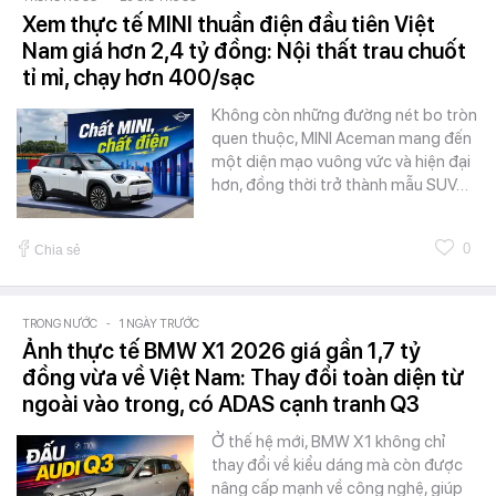
Xem thực tế MINI thuần điện đầu tiên Việt
Nam giá hơn 2,4 tỷ đồng: Nội thất trau chuốt
tỉ mỉ, chạy hơn 400/sạc
Không còn những đường nét bo tròn
quen thuộc, MINI Aceman mang đến
một diện mạo vuông vức và hiện đại
hơn, đồng thời trở thành mẫu SUV…
0
Chia sẻ
TRONG NƯỚC
-
1 NGÀY TRƯỚC
Ảnh thực tế BMW X1 2026 giá gần 1,7 tỷ
đồng vừa về Việt Nam: Thay đổi toàn diện từ
ngoài vào trong, có ADAS cạnh tranh Q3
Ở thế hệ mới, BMW X1 không chỉ
thay đổi về kiểu dáng mà còn được
nâng cấp mạnh về công nghệ, giúp