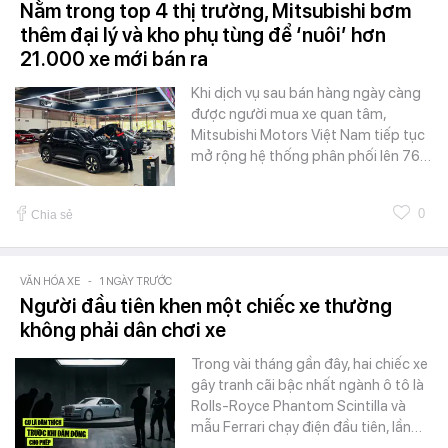
Nằm trong top 4 thị trường, Mitsubishi bơm
thêm đại lý và kho phụ tùng để ‘nuôi’ hơn
21.000 xe mới bán ra
Khi dịch vụ sau bán hàng ngày càng
được người mua xe quan tâm,
Mitsubishi Motors Việt Nam tiếp tục
mở rộng hệ thống phân phối lên 76…
0
Chia sẻ
VĂN HÓA XE
-
1 NGÀY TRƯỚC
Người đầu tiên khen một chiếc xe thường
không phải dân chơi xe
Trong vài tháng gần đây, hai chiếc xe
gây tranh cãi bậc nhất ngành ô tô là
Rolls-Royce Phantom Scintilla và
mẫu Ferrari chạy điện đầu tiên, lần…