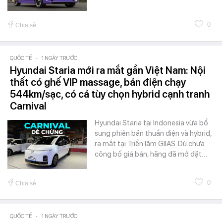
0
Chia sẻ
QUỐC TẾ
-
1 NGÀY TRƯỚC
Hyundai Staria mới ra mắt gần Việt Nam: Nội
thất có ghế VIP massage, bản điện chạy
544km/sạc, có cả tùy chọn hybrid cạnh tranh
Carnival
Hyundai Staria tại Indonesia vừa bổ
sung phiên bản thuần điện và hybrid,
ra mắt tại Triển lãm GIIAS. Dù chưa
công bố giá bán, hãng đã mở đặt…
0
Chia sẻ
QUỐC TẾ
-
1 NGÀY TRƯỚC