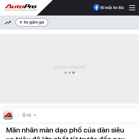
Bí mật Xe Biz
Xe giảm giá
Ô tô
Mãn nhãn màn dạo phố của dàn siêu