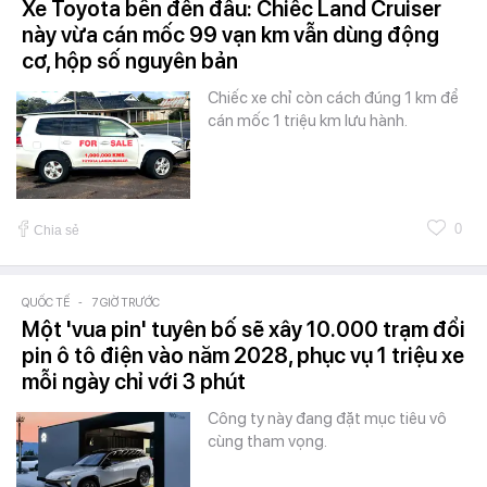
Xe Toyota bền đến đâu: Chiếc Land Cruiser
này vừa cán mốc 99 vạn km vẫn dùng động
cơ, hộp số nguyên bản
Chiếc xe chỉ còn cách đúng 1 km để
cán mốc 1 triệu km lưu hành.
0
Chia sẻ
QUỐC TẾ
-
7 GIỜ TRƯỚC
Một 'vua pin' tuyên bố sẽ xây 10.000 trạm đổi
pin ô tô điện vào năm 2028, phục vụ 1 triệu xe
mỗi ngày chỉ với 3 phút
Công ty này đang đặt mục tiêu vô
cùng tham vọng.