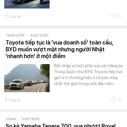
0
Chia sẻ
TRONG NƯỚC
-
8 GIỜ TRƯỚC
Toyota tiếp tục là 'vua doanh số' toàn cầu,
BYD muốn vượt mặt nhưng người Nhật
'nhanh hơn' ở một điểm
Bất chấp sự bứt phá của các hãng xe
Trung Quốc như BYD, Toyota tiếp tục
giữ vị trí thương hiệu ô tô bán chạy
nhất thế giới trong nửa đầu năm…
0
Chia sẻ
XE MÁY
-
8 GIỜ TRƯỚC
So kè Yamaha Tenere 700, vua phượt Royal