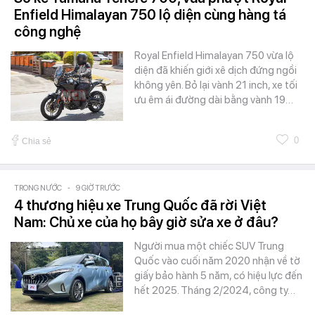
Enfield Himalayan 750 lộ diện cùng hàng tá
công nghệ
Royal Enfield Himalayan 750 vừa lộ
diện đã khiến giới xê dịch đứng ngồi
không yên. Bỏ lại vành 21 inch, xe tối
ưu êm ái đường dài bằng vành 19…
0
Chia sẻ
TRONG NƯỚC
-
9 GIỜ TRƯỚC
4 thương hiệu xe Trung Quốc đã rời Việt
Nam: Chủ xe của họ bây giờ sửa xe ở đâu?
Người mua một chiếc SUV Trung
Quốc vào cuối năm 2020 nhận về tờ
giấy bảo hành 5 năm, có hiệu lực đến
hết 2025. Tháng 2/2024, công ty…