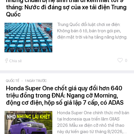
nhưng chuẩn bị hệ sinh thái đi kèm mất tới 9
tháng: Nước đi đáng sợ của xe tải điện Trung
Quốc
Trung Quốc đổi luật chơi xe điện:
Không bán ô tô, bán trọn gói pin,
điện mặt trời và hạ tầng năng lượng.
0
Chia sẻ
QUỐC TẾ
-
1 NGÀY TRƯỚC
Honda Super One chốt giá quy đổi hơn 640
triệu đồng trong ĐNÁ: Ngang cỡ Morning,
động cơ điện, hộp số giả lập 7 cấp, có ADAS
Honda Super One chính thức mở bán
tại Indonesia qua triển lãm GIIAS
2026. Mẫu xe điện cỡ nhỏ thể thao
này dự kiến giao từ tháng 8/2026,…