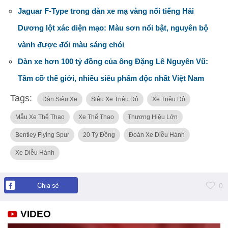
Jaguar F-Type trong dàn xe mạ vàng nổi tiếng Hải
Dương lột xác diện mạo: Màu sơn nổi bật, nguyên bộ
vành được đổi màu sáng chói
Dàn xe hơn 100 tỷ đồng của ông Đặng Lê Nguyên Vũ:
Tầm cỡ thế giới, nhiều siêu phẩm độc nhất Việt Nam
Tags:
Dàn Siêu Xe
Siêu Xe Triệu Đô
Xe Triệu Đô
Mẫu Xe Thể Thao
Xe Thể Thao
Thương Hiệu Lớn
Bentley Flying Spur
20 Tỷ Đồng
Đoàn Xe Diễu Hành
Xe Diễu Hành
Chia sẻ
0
VIDEO