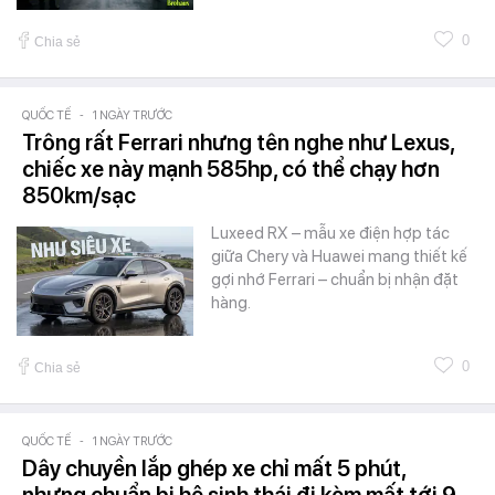
0
Chia sẻ
QUỐC TẾ
-
1 NGÀY TRƯỚC
Trông rất Ferrari nhưng tên nghe như Lexus,
chiếc xe này mạnh 585hp, có thể chạy hơn
850km/sạc
Luxeed RX – mẫu xe điện hợp tác
giữa Chery và Huawei mang thiết kế
gợi nhớ Ferrari – chuẩn bị nhận đặt
hàng.
0
Chia sẻ
QUỐC TẾ
-
1 NGÀY TRƯỚC
Dây chuyền lắp ghép xe chỉ mất 5 phút,