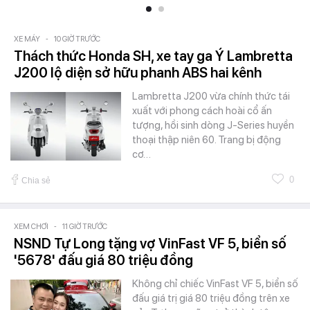
XE MÁY
-
10 GIỜ TRƯỚC
Thách thức Honda SH, xe tay ga Ý Lambretta
J200 lộ diện sở hữu phanh ABS hai kênh
Lambretta J200 vừa chính thức tái
xuất với phong cách hoài cổ ấn
tượng, hồi sinh dòng J-Series huyền
thoại thập niên 60. Trang bị động
cơ…
0
Chia sẻ
XEM CHƠI
-
11 GIỜ TRƯỚC
NSND Tự Long tặng vợ VinFast VF 5, biển số
'5678' đấu giá 80 triệu đồng
Không chỉ chiếc VinFast VF 5, biển số
đấu giá trị giá 80 triệu đồng trên xe