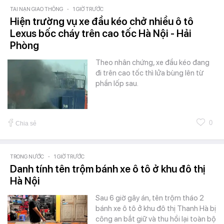
TAI NẠN GIAO THÔNG
-
1 GIỜ TRƯỚC
Hiện trường vụ xe đầu kéo chở nhiều ô tô
Lexus bốc cháy trên cao tốc Hà Nội - Hải
Phòng
Theo nhân chứng, xe đầu kéo đang
đi trên cao tốc thì lửa bùng lên từ
phần lốp sau.
0
Chia sẻ
TRONG NƯỚC
-
1 GIỜ TRƯỚC
Danh tính tên trộm bánh xe ô tô ở khu đô thị
Hà Nội
Sau 6 giờ gây án, tên trộm tháo 2
bánh xe ô tô ở khu đô thị Thanh Hà bị
công an bắt giữ và thu hồi lại toàn bộ