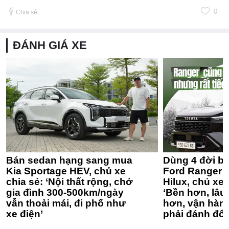
0
Chia sẻ
ĐÁNH GIÁ XE
Bán sedan hạng sang mua
Dùng 4 đời bá
Kia Sportage HEV, chủ xe
Ford Ranger 
chia sẻ: ‘Nội thất rộng, chở
Hilux, chủ xe 
gia đình 300-500km/ngày
‘Bền hơn, lâu 
vẫn thoải mái, đi phố như
hơn, vận hàn
xe điện’
phải đánh đổi