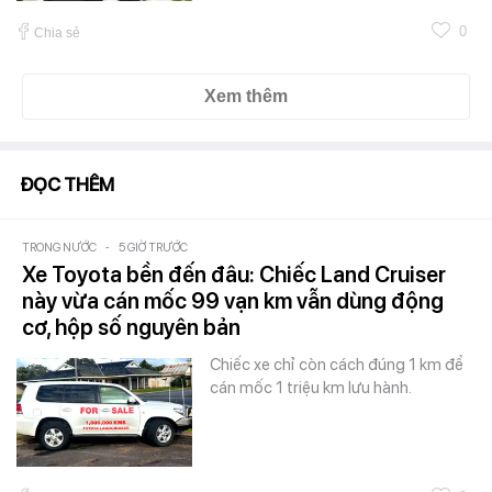
0
Chia sẻ
Xem thêm
ĐỌC THÊM
TRONG NƯỚC
-
5 GIỜ TRƯỚC
Xe Toyota bền đến đâu: Chiếc Land Cruiser
này vừa cán mốc 99 vạn km vẫn dùng động
cơ, hộp số nguyên bản
Chiếc xe chỉ còn cách đúng 1 km để
cán mốc 1 triệu km lưu hành.