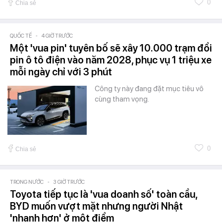
0
Chia sẻ
QUỐC TẾ
-
4 GIỜ TRƯỚC
Một 'vua pin' tuyên bố sẽ xây 10.000 trạm đổi
pin ô tô điện vào năm 2028, phục vụ 1 triệu xe
mỗi ngày chỉ với 3 phút
Công ty này đang đặt mục tiêu vô
cùng tham vọng.
0
Chia sẻ
TRONG NƯỚC
-
3 GIỜ TRƯỚC
Toyota tiếp tục là 'vua doanh số' toàn cầu,
BYD muốn vượt mặt nhưng người Nhật
'nhanh hơn' ở một điểm