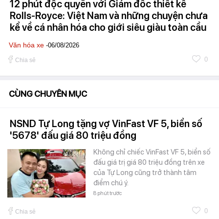
12 phút độc quyền với Giám đốc thiết kế
Rolls-Royce: Việt Nam và những chuyện chưa
kể về cá nhân hóa cho giới siêu giàu toàn cầu
Văn hóa xe
-06/08/2026
0
Chia sẻ
CÙNG CHUYÊN MỤC
NSND Tự Long tặng vợ VinFast VF 5, biển số
'5678' đấu giá 80 triệu đồng
Không chỉ chiếc VinFast VF 5, biển số
đấu giá trị giá 80 triệu đồng trên xe
của Tự Long cũng trở thành tâm
điểm chú ý.
8 phút trước
0
Chia sẻ