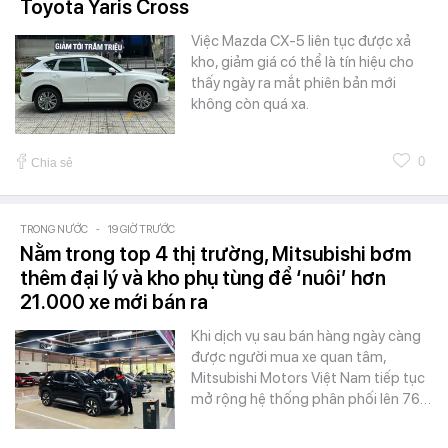
Toyota Yaris Cross
Việc Mazda CX-5 liên tục được xả
kho, giảm giá có thể là tín hiệu cho
thấy ngày ra mắt phiên bản mới
không còn quá xa.
0
Chia sẻ
TRONG NƯỚC
-
19 GIỜ TRƯỚC
Nằm trong top 4 thị trường, Mitsubishi bơm
thêm đại lý và kho phụ tùng để ‘nuôi’ hơn
21.000 xe mới bán ra
Khi dịch vụ sau bán hàng ngày càng
được người mua xe quan tâm,
Mitsubishi Motors Việt Nam tiếp tục
mở rộng hệ thống phân phối lên 76…