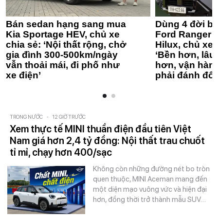
Bán sedan hạng sang mua
Dùng 4 đời bá
Kia Sportage HEV, chủ xe
Ford Ranger 
chia sẻ: ‘Nội thất rộng, chở
Hilux, chủ xe 
gia đình 300-500km/ngày
‘Bền hơn, lâu 
vẫn thoải mái, đi phố như
hơn, vận hàn
xe điện’
phải đánh đổi
TRONG NƯỚC
-
12 GIỜ TRƯỚC
Xem thực tế MINI thuần điện đầu tiên Việt
Nam giá hơn 2,4 tỷ đồng: Nội thất trau chuốt
tỉ mỉ, chạy hơn 400/sạc
Không còn những đường nét bo tròn
quen thuộc, MINI Aceman mang đến
một diện mạo vuông vức và hiện đại
hơn, đồng thời trở thành mẫu SUV…