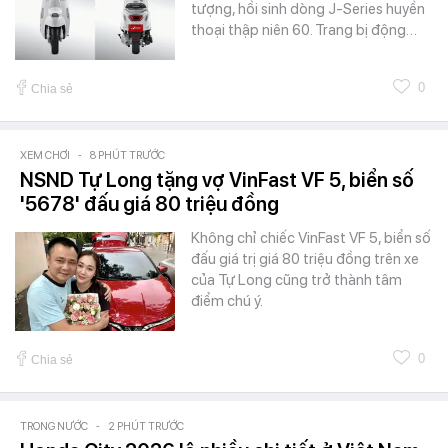
tượng, hồi sinh dòng J-Series huyền
thoại thập niên 60. Trang bị động…
0
Chia sẻ
XEM CHƠI
-
8 PHÚT TRƯỚC
NSND Tự Long tặng vợ VinFast VF 5, biển số
'5678' đấu giá 80 triệu đồng
Không chỉ chiếc VinFast VF 5, biển số
đấu giá trị giá 80 triệu đồng trên xe
của Tự Long cũng trở thành tâm
điểm chú ý.
0
Chia sẻ
TRONG NƯỚC
-
2 PHÚT TRƯỚC