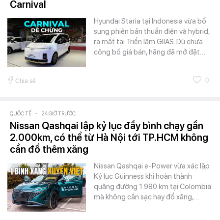
Carnival
Hyundai Staria tại Indonesia vừa bổ
sung phiên bản thuần điện và hybrid,
ra mắt tại Triển lãm GIIAS. Dù chưa
công bố giá bán, hãng đã mở đặt…
0
Chia sẻ
QUỐC TẾ
-
24 GIỜ TRƯỚC
Nissan Qashqai lập kỷ lục đầy bình chạy gần
2.000km, có thể từ Hà Nội tới TP.HCM không
cần đổ thêm xăng
Nissan Qashqai e-Power vừa xác lập
Kỷ lục Guinness khi hoàn thành
quãng đường 1.980 km tại Colombia
mà không cần sạc hay đổ xăng,…