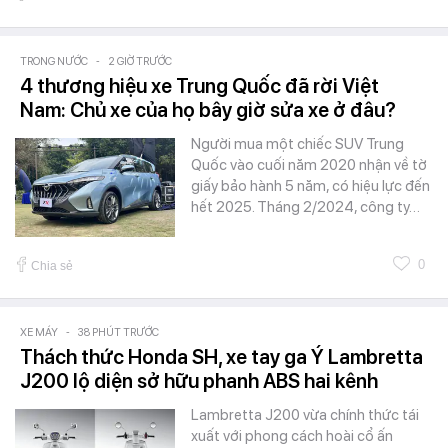
TRONG NƯỚC
-
2 GIỜ TRƯỚC
4 thương hiệu xe Trung Quốc đã rời Việt
Nam: Chủ xe của họ bây giờ sửa xe ở đâu?
Người mua một chiếc SUV Trung
Quốc vào cuối năm 2020 nhận về tờ
giấy bảo hành 5 năm, có hiệu lực đến
hết 2025. Tháng 2/2024, công ty…
0
Chia sẻ
XE MÁY
-
38 PHÚT TRƯỚC
Thách thức Honda SH, xe tay ga Ý Lambretta
J200 lộ diện sở hữu phanh ABS hai kênh
Lambretta J200 vừa chính thức tái
xuất với phong cách hoài cổ ấn