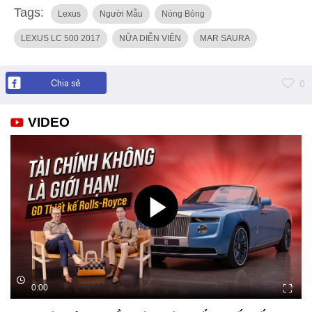
Tags:
Lexus
Người Mẫu
Nóng Bỏng
LEXUS LC 500 2017
NỮA DIỄN VIÊN
MAR SAURA
Chia sẻ
0
VIDEO
0:00