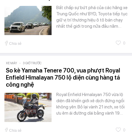
Bất chấp sự bứt phá của các hãng xe
Trung Quốc như BYD, Toyota tiếp tục
giữ vị trí thương hiệu ô tô bán chạy
nhất thế giới trong nửa đầu năm…
0
Chia sẻ
XE MÁY
-
3 GIỜ TRƯỚC
So kè Yamaha Tenere 700, vua phượt Royal
Enfield Himalayan 750 lộ diện cùng hàng tá
công nghệ
Royal Enfield Himalayan 750 vừa lộ
diện đã khiến giới xê dịch đứng ngồi
không yên. Bỏ lại vành 21 inch, xe tối
ưu êm ái đường dài bằng vành 19…
0
Chia sẻ