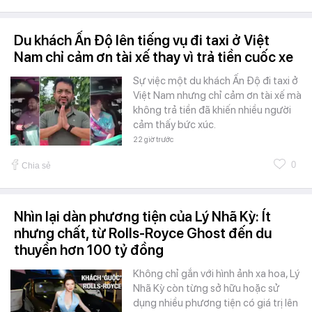
Du khách Ấn Độ lên tiếng vụ đi taxi ở Việt
Nam chỉ cảm ơn tài xế thay vì trả tiền cuốc xe
Sự việc một du khách Ấn Độ đi taxi ở
Việt Nam nhưng chỉ cảm ơn tài xế mà
không trả tiền đã khiến nhiều người
cảm thấy bức xúc.
22 giờ trước
0
Chia sẻ
Nhìn lại dàn phương tiện của Lý Nhã Kỳ: Ít
nhưng chất, từ Rolls-Royce Ghost đến du
thuyền hơn 100 tỷ đồng
Không chỉ gắn với hình ảnh xa hoa, Lý
Nhã Kỳ còn từng sở hữu hoặc sử
dụng nhiều phương tiện có giá trị lên