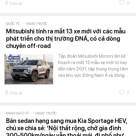
0
Chia sẻ
QUỐC TẾ
-
1 NGÀY TRƯỚC
Mitsubishi tính ra mắt 13 xe mới với các mẫu
phát triển cho thị trường ĐNÁ, có cả dòng
chuyên off-road
Tập đoàn Mitsubishi Motors lên kế
hoạch ra mắt 13 mẫu xe mới từ nay
đến năm 2031, tập trung trọng tâm
vào khu vực Đông Nam Á và dòng…
0
Chia sẻ
ĐÁNH GIÁ Ô TÔ
-
1 NGÀY TRƯỚC
Bán sedan hạng sang mua Kia Sportage HEV,
chủ xe chia sẻ: ‘Nội thất rộng, chở gia đình
300-500km/ngày vẫn thoải mái, đi phố như