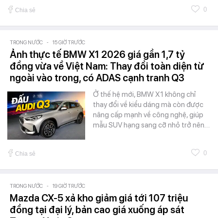
0
Chia sẻ
TRONG NƯỚC
-
15 GIỜ TRƯỚC
Ảnh thực tế BMW X1 2026 giá gần 1,7 tỷ
đồng vừa về Việt Nam: Thay đổi toàn diện từ
ngoài vào trong, có ADAS cạnh tranh Q3
Ở thế hệ mới, BMW X1 không chỉ
thay đổi về kiểu dáng mà còn được
nâng cấp mạnh về công nghệ, giúp
mẫu SUV hạng sang cỡ nhỏ trở nên…
0
Chia sẻ
TRONG NƯỚC
-
19 GIỜ TRƯỚC
Mazda CX-5 xả kho giảm giá tới 107 triệu
đồng tại đại lý, bản cao giá xuống áp sát