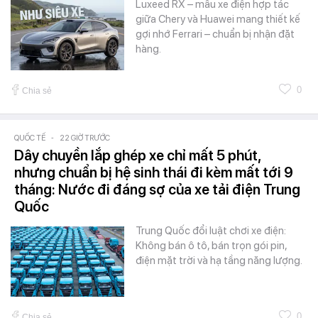
Luxeed RX – mẫu xe điện hợp tác
giữa Chery và Huawei mang thiết kế
gợi nhớ Ferrari – chuẩn bị nhận đặt
hàng.
0
Chia sẻ
QUỐC TẾ
-
22 GIỜ TRƯỚC
Dây chuyền lắp ghép xe chỉ mất 5 phút,
nhưng chuẩn bị hệ sinh thái đi kèm mất tới 9
tháng: Nước đi đáng sợ của xe tải điện Trung
Quốc
Trung Quốc đổi luật chơi xe điện:
Không bán ô tô, bán trọn gói pin,
điện mặt trời và hạ tầng năng lượng.
0
Chia sẻ