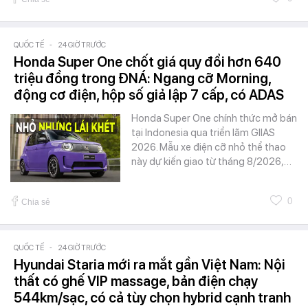
QUỐC TẾ
-
24 GIỜ TRƯỚC
Honda Super One chốt giá quy đổi hơn 640
triệu đồng trong ĐNÁ: Ngang cỡ Morning,
động cơ điện, hộp số giả lập 7 cấp, có ADAS
Honda Super One chính thức mở bán
tại Indonesia qua triển lãm GIIAS
2026. Mẫu xe điện cỡ nhỏ thể thao
này dự kiến giao từ tháng 8/2026,…
0
Chia sẻ
QUỐC TẾ
-
24 GIỜ TRƯỚC
Hyundai Staria mới ra mắt gần Việt Nam: Nội
thất có ghế VIP massage, bản điện chạy
544km/sạc, có cả tùy chọn hybrid cạnh tranh