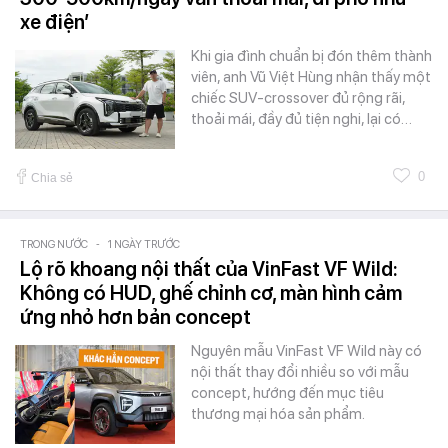
xe điện’
Khi gia đình chuẩn bị đón thêm thành
viên, anh Vũ Việt Hùng nhận thấy một
chiếc SUV-crossover đủ rộng rãi,
thoải mái, đầy đủ tiện nghi, lại có…
0
Chia sẻ
TRONG NƯỚC
-
1 NGÀY TRƯỚC
Lộ rõ khoang nội thất của VinFast VF Wild:
Không có HUD, ghế chỉnh cơ, màn hình cảm
ứng nhỏ hơn bản concept
Nguyên mẫu VinFast VF Wild này có
nội thất thay đổi nhiều so với mẫu
concept, hướng đến mục tiêu
thương mại hóa sản phẩm.