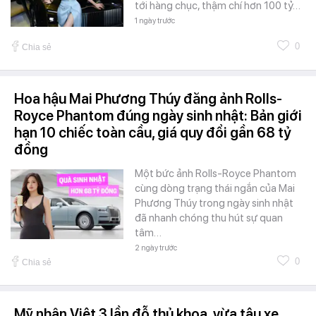
tới hàng chục, thậm chí hơn 100 tỷ…
1 ngày trước
0
Chia sẻ
Hoa hậu Mai Phương Thúy đăng ảnh Rolls-
Royce Phantom đúng ngày sinh nhật: Bản giới
hạn 10 chiếc toàn cầu, giá quy đổi gần 68 tỷ
đồng
Một bức ảnh Rolls-Royce Phantom
cùng dòng trạng thái ngắn của Mai
Phương Thúy trong ngày sinh nhật
đã nhanh chóng thu hút sự quan
tâm…
2 ngày trước
0
Chia sẻ
Mỹ nhân Việt 3 lần đỗ thủ khoa, vừa tậu xe