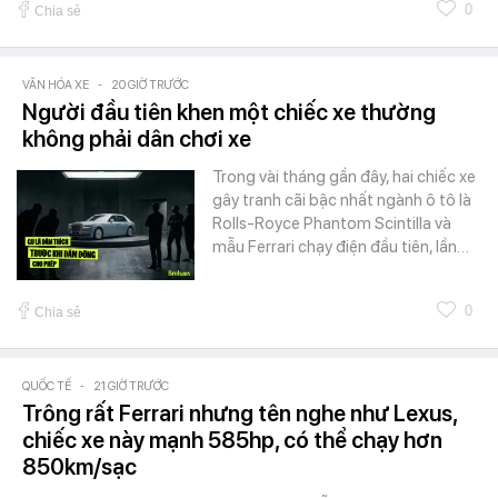
0
Chia sẻ
VĂN HÓA XE
-
20 GIỜ TRƯỚC
Người đầu tiên khen một chiếc xe thường
không phải dân chơi xe
Trong vài tháng gần đây, hai chiếc xe
gây tranh cãi bậc nhất ngành ô tô là
Rolls-Royce Phantom Scintilla và
mẫu Ferrari chạy điện đầu tiên, lần…
0
Chia sẻ
QUỐC TẾ
-
21 GIỜ TRƯỚC
Trông rất Ferrari nhưng tên nghe như Lexus,
chiếc xe này mạnh 585hp, có thể chạy hơn
850km/sạc