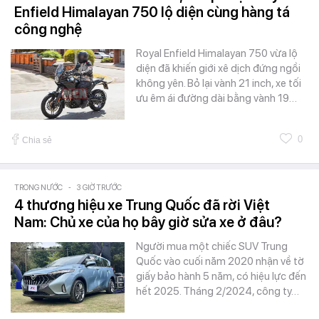
Enfield Himalayan 750 lộ diện cùng hàng tá
công nghệ
Royal Enfield Himalayan 750 vừa lộ
diện đã khiến giới xê dịch đứng ngồi
không yên. Bỏ lại vành 21 inch, xe tối
ưu êm ái đường dài bằng vành 19…
0
Chia sẻ
TRONG NƯỚC
-
3 GIỜ TRƯỚC
4 thương hiệu xe Trung Quốc đã rời Việt
Nam: Chủ xe của họ bây giờ sửa xe ở đâu?
Người mua một chiếc SUV Trung
Quốc vào cuối năm 2020 nhận về tờ
giấy bảo hành 5 năm, có hiệu lực đến
hết 2025. Tháng 2/2024, công ty…