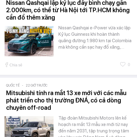
Nissan Qashqai lập kỷ lục đầy bình chạy gần
2.000km, có thể từ Hà Nội tới TP.HCM không
cần đổ thêm xăng
Nissan Qashqai e-Power vừa xác lập
Kỷ lục Guinness khi hoàn thành
quãng đường 1.980 km tại Colombia
mà không cần sạc hay đổ xăng,…
0
Chia sẻ
QUỐC TẾ
-
22 GIỜ TRƯỚC
Mitsubishi tính ra mắt 13 xe mới với các mẫu
phát triển cho thị trường ĐNÁ, có cả dòng
chuyên off-road
Tập đoàn Mitsubishi Motors lên kế
hoạch ra mắt 13 mẫu xe mới từ nay
đến năm 2031, tập trung trọng tâm