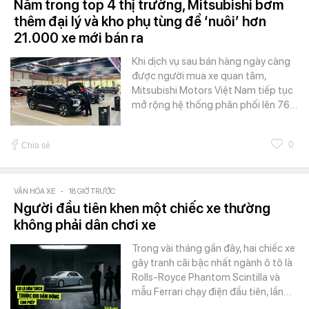
Nằm trong top 4 thị trường, Mitsubishi bơm
thêm đại lý và kho phụ tùng để ‘nuôi’ hơn
21.000 xe mới bán ra
Khi dịch vụ sau bán hàng ngày càng
được người mua xe quan tâm,
Mitsubishi Motors Việt Nam tiếp tục
mở rộng hệ thống phân phối lên 76…
0
Chia sẻ
VĂN HÓA XE
-
18 GIỜ TRƯỚC
Người đầu tiên khen một chiếc xe thường
không phải dân chơi xe
Trong vài tháng gần đây, hai chiếc xe
gây tranh cãi bậc nhất ngành ô tô là
Rolls-Royce Phantom Scintilla và
mẫu Ferrari chạy điện đầu tiên, lần…