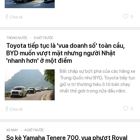
0
Chia sẻ
TRONG NƯỚC
-
5 GIỜ TRƯỚC
Toyota tiếp tục là 'vua doanh số' toàn cầu,
BYD muốn vượt mặt nhưng người Nhật
'nhanh hơn' ở một điểm
Bất chấp sự bứt phá của các hãng xe
Trung Quốc như BYD, Toyota tiếp tục
giữ vị trí thương hiệu ô tô bán chạy
nhất thế giới trong nửa đầu năm…
0
Chia sẻ
XE MÁY
-
4 GIỜ TRƯỚC
So kè Yamaha Tenere 700, vua phượt Royal