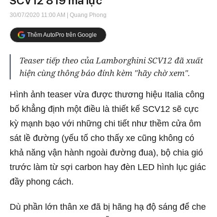
SCV12 819 mã lực
30/07/2020 11:00 AM
| Quang Phong
Thêm AutoPro trên Google
Teaser tiếp theo của Lamborghini SCV12 đã xuất
hiện cùng thông báo đính kèm "hãy chờ xem".
Hình ảnh teaser vừa được thương hiệu Italia công
bố khẳng định một điều là thiết kế SCV12 sẽ cực
kỳ mạnh bạo với những chi tiết như thềm cửa ôm
sát lề đường (yếu tố cho thấy xe cũng không có
khả năng vận hành ngoài đường đua), bộ chia gió
trước làm từ sợi carbon hay đèn LED hình lục giác
đầy phong cách.
Dù phần lớn thân xe đã bị hãng hạ độ sáng để che