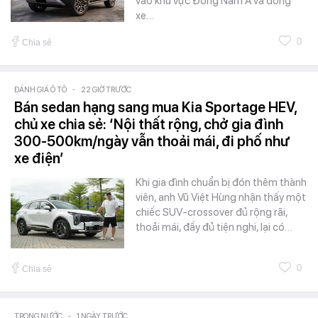
vào khu vực Đông Nam Á và dòng
xe…
0
Chia sẻ
ĐÁNH GIÁ Ô TÔ
-
22 GIỜ TRƯỚC
Bán sedan hạng sang mua Kia Sportage HEV,
chủ xe chia sẻ: ‘Nội thất rộng, chở gia đình
300-500km/ngày vẫn thoải mái, đi phố như
xe điện’
Khi gia đình chuẩn bị đón thêm thành
viên, anh Vũ Việt Hùng nhận thấy một
chiếc SUV-crossover đủ rộng rãi,
thoải mái, đầy đủ tiện nghi, lại có…
0
Chia sẻ
TRONG NƯỚC
-
1 NGÀY TRƯỚC