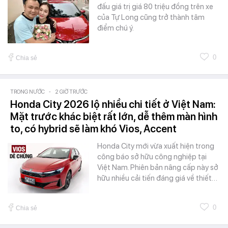
đấu giá trị giá 80 triệu đồng trên xe
của Tự Long cũng trở thành tâm
điểm chú ý.
0
Chia sẻ
TRONG NƯỚC
-
2 GIỜ TRƯỚC
Honda City 2026 lộ nhiều chi tiết ở Việt Nam:
Mặt trước khác biệt rất lớn, dễ thêm màn hình
to, có hybrid sẽ làm khó Vios, Accent
Honda City mới vừa xuất hiện trong
công báo sở hữu công nghiệp tại
Việt Nam. Phiên bản nâng cấp này sở
hữu nhiều cải tiến đáng giá về thiết…
0
Chia sẻ