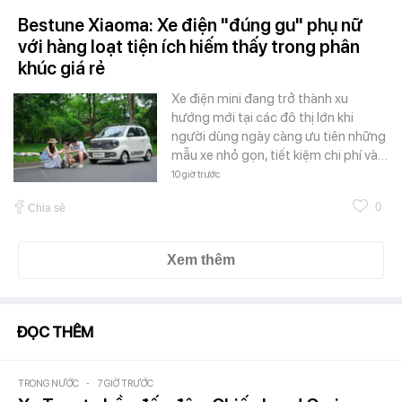
Bestune Xiaoma: Xe điện "đúng gu" phụ nữ
với hàng loạt tiện ích hiếm thấy trong phân
khúc giá rẻ
Xe điện mini đang trở thành xu
hướng mới tại các đô thị lớn khi
người dùng ngày càng ưu tiên những
mẫu xe nhỏ gọn, tiết kiệm chi phí và…
10 giờ trước
0
Chia sẻ
Xem thêm
ĐỌC THÊM
TRONG NƯỚC
-
7 GIỜ TRƯỚC