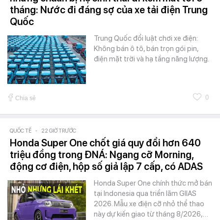
tháng: Nước đi đáng sợ của xe tải điện Trung
Quốc
Trung Quốc đổi luật chơi xe điện:
Không bán ô tô, bán trọn gói pin,
điện mặt trời và hạ tầng năng lượng.
0
Chia sẻ
QUỐC TẾ
-
22 GIỜ TRƯỚC
Honda Super One chốt giá quy đổi hơn 640
triệu đồng trong ĐNÁ: Ngang cỡ Morning,
động cơ điện, hộp số giả lập 7 cấp, có ADAS
Honda Super One chính thức mở bán
tại Indonesia qua triển lãm GIIAS
2026. Mẫu xe điện cỡ nhỏ thể thao
này dự kiến giao từ tháng 8/2026,…