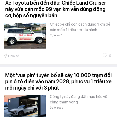
Xe Toyota bền đến đâu: Chiếc Land Cruiser
này vừa cán mốc 99 vạn km vẫn dùng động
cơ, hộp số nguyên bản
Chiếc xe chỉ còn cách đúng 1 km để
cán mốc 1 triệu km lưu hành.
7 giờ trước
0
Chia sẻ
Một 'vua pin' tuyên bố sẽ xây 10.000 trạm đổi
pin ô tô điện vào năm 2028, phục vụ 1 triệu xe
mỗi ngày chỉ với 3 phút
Công ty này đang đặt mục tiêu vô
cùng tham vọng.
6 giờ trước