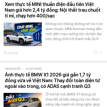
Xem thực tế MINI thuần điện đầu tiên Việt
Nam giá hơn 2,4 tỷ đồng: Nội thất trau chuốt
tỉ mỉ, chạy hơn 400/sạc
Không còn những đường nét bo tròn
quen thuộc, MINI Aceman mang đến
một diện mạo vuông vức và hiện đại
hơn, đồng thời trở thành mẫu SUV…
0
Chia sẻ
TRONG NƯỚC
-
13 GIỜ TRƯỚC
Ảnh thực tế BMW X1 2026 giá gần 1,7 tỷ
đồng vừa về Việt Nam: Thay đổi toàn diện từ
ngoài vào trong, có ADAS cạnh tranh Q3
Ở thế hệ mới, BMW X1 không chỉ
thay đổi về kiểu dáng mà còn được
nâng cấp mạnh về công nghệ, giúp