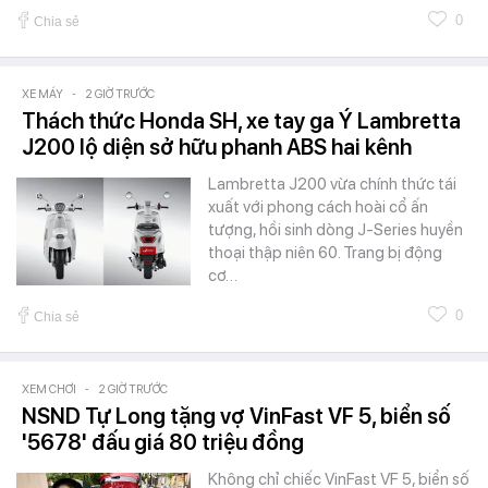
0
Chia sẻ
XE MÁY
-
2 GIỜ TRƯỚC
Thách thức Honda SH, xe tay ga Ý Lambretta
J200 lộ diện sở hữu phanh ABS hai kênh
Lambretta J200 vừa chính thức tái
xuất với phong cách hoài cổ ấn
tượng, hồi sinh dòng J-Series huyền
thoại thập niên 60. Trang bị động
cơ…
0
Chia sẻ
XEM CHƠI
-
2 GIỜ TRƯỚC
NSND Tự Long tặng vợ VinFast VF 5, biển số
'5678' đấu giá 80 triệu đồng
Không chỉ chiếc VinFast VF 5, biển số