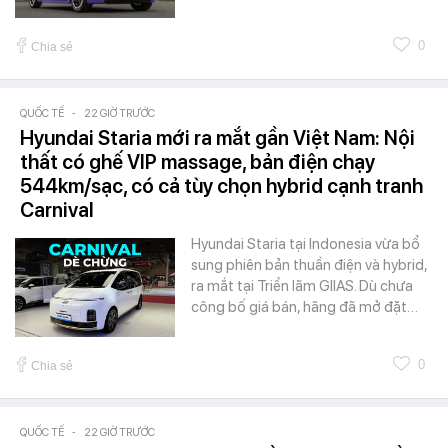
0
Chia sẻ
QUỐC TẾ
-
22 GIỜ TRƯỚC
Hyundai Staria mới ra mắt gần Việt Nam: Nội
thất có ghế VIP massage, bản điện chạy
544km/sạc, có cả tùy chọn hybrid cạnh tranh
Carnival
Hyundai Staria tại Indonesia vừa bổ
sung phiên bản thuần điện và hybrid,
ra mắt tại Triển lãm GIIAS. Dù chưa
công bố giá bán, hãng đã mở đặt…
0
Chia sẻ
QUỐC TẾ
-
22 GIỜ TRƯỚC