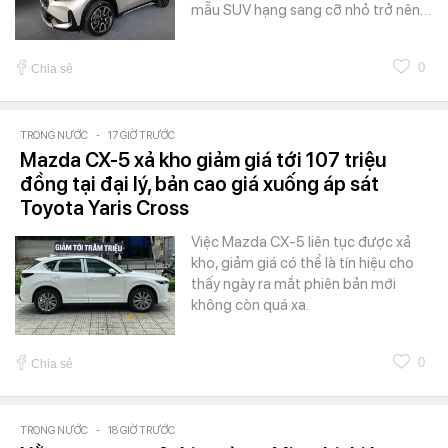
mẫu SUV hạng sang cỡ nhỏ trở nên…
0
Chia sẻ
TRONG NƯỚC
-
17 GIỜ TRƯỚC
Mazda CX-5 xả kho giảm giá tới 107 triệu
đồng tại đại lý, bản cao giá xuống áp sát
Toyota Yaris Cross
Việc Mazda CX-5 liên tục được xả
kho, giảm giá có thể là tín hiệu cho
thấy ngày ra mắt phiên bản mới
không còn quá xa.
0
Chia sẻ
TRONG NƯỚC
-
18 GIỜ TRƯỚC