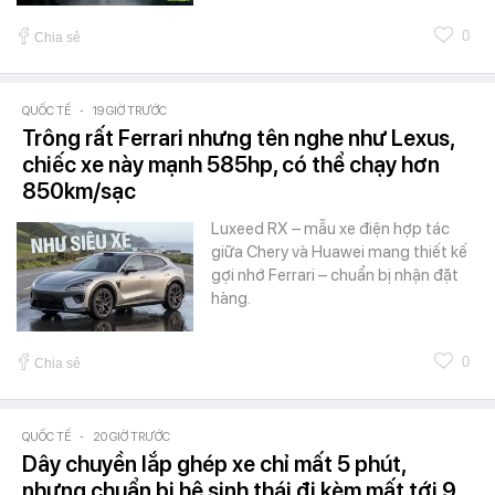
0
Chia sẻ
QUỐC TẾ
-
19 GIỜ TRƯỚC
Trông rất Ferrari nhưng tên nghe như Lexus,
chiếc xe này mạnh 585hp, có thể chạy hơn
850km/sạc
Luxeed RX – mẫu xe điện hợp tác
giữa Chery và Huawei mang thiết kế
gợi nhớ Ferrari – chuẩn bị nhận đặt
hàng.
0
Chia sẻ
QUỐC TẾ
-
20 GIỜ TRƯỚC
Dây chuyền lắp ghép xe chỉ mất 5 phút,
nhưng chuẩn bị hệ sinh thái đi kèm mất tới 9