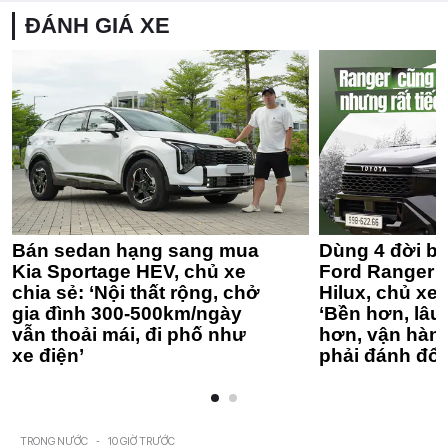
ĐÁNH GIÁ XE
Bán sedan hạng sang mua
Dùng 4 đời bá
Kia Sportage HEV, chủ xe
Ford Ranger 
chia sẻ: ‘Nội thất rộng, chở
Hilux, chủ xe 
gia đình 300-500km/ngày
‘Bền hơn, lâu 
vẫn thoải mái, đi phố như
hơn, vận hàn
xe điện’
phải đánh đổi
TRONG NƯỚC
-
10 GIỜ TRƯỚC