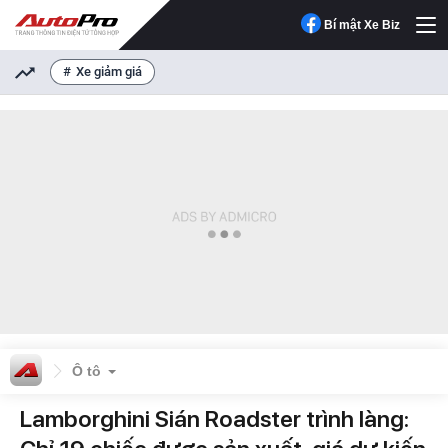
Bí mật Xe Biz
Xe giảm giá
Ô tô
Lamborghini Sián Roadster trình làng: