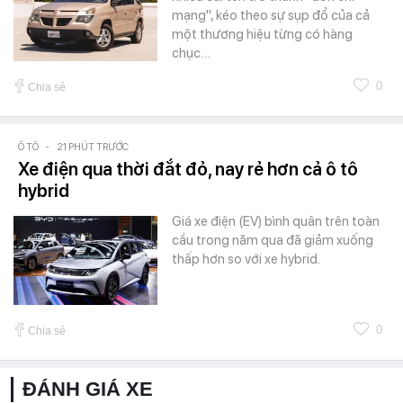
mạng", kéo theo sự sụp đổ của cả
một thương hiệu từng có hàng
chục…
0
Chia sẻ
Ô TÔ
-
21 PHÚT TRƯỚC
Xe điện qua thời đắt đỏ, nay rẻ hơn cả ô tô
hybrid
Giá xe điện (EV) bình quân trên toàn
cầu trong năm qua đã giảm xuống
thấp hơn so với xe hybrid.
0
Chia sẻ
ĐÁNH GIÁ XE