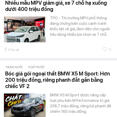
Nhiều mẫu MPV giảm giá, xe 7 chỗ hạ xuống
dưới 400 triệu đồng
TPO - Thị trường MPV phổ thông
đang chứng kiến cuộc cạnh tranh
khốc liệt về giá, đem đến cho người
tiêu dùng nhiều lựa chọn xe 7 chỗ…
0
Chia sẻ
TRONG NƯỚC
-
5 GIỜ TRƯỚC
Bóc giá gói ngoại thất BMW X5 M Sport: Hơn
200 triệu đồng, riêng phanh đắt gần bằng
chiếc VF 2
BMW X5 M Sport được nâng cấp
loạt phụ kiện M Performance trị giá
206,7 triệu đồng, riêng bộ phanh đã
chiếm 160 triệu đồng.