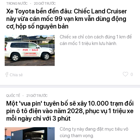
TRONG NƯỚC
-
20 GIỜ TRƯỚC
Xe Toyota bền đến đâu: Chiếc Land Cruiser
này vừa cán mốc 99 vạn km vẫn dùng động
cơ, hộp số nguyên bản
Chiếc xe chỉ còn cách đúng 1 km để
cán mốc 1 triệu km lưu hành.
0
Chia sẻ
QUỐC TẾ
-
21 GIỜ TRƯỚC
Một 'vua pin' tuyên bố sẽ xây 10.000 trạm đổi
pin ô tô điện vào năm 2028, phục vụ 1 triệu xe
mỗi ngày chỉ với 3 phút
Công ty này đang đặt mục tiêu vô
cùng tham vọng.