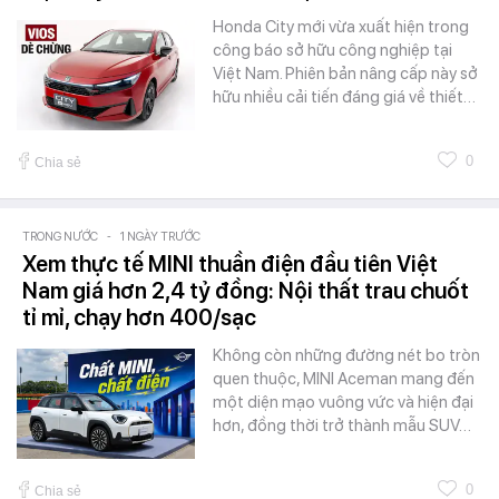
Honda City mới vừa xuất hiện trong
công báo sở hữu công nghiệp tại
Việt Nam. Phiên bản nâng cấp này sở
hữu nhiều cải tiến đáng giá về thiết…
0
Chia sẻ
TRONG NƯỚC
-
1 NGÀY TRƯỚC
Xem thực tế MINI thuần điện đầu tiên Việt
Nam giá hơn 2,4 tỷ đồng: Nội thất trau chuốt
tỉ mỉ, chạy hơn 400/sạc
Không còn những đường nét bo tròn
quen thuộc, MINI Aceman mang đến
một diện mạo vuông vức và hiện đại
hơn, đồng thời trở thành mẫu SUV…
0
Chia sẻ