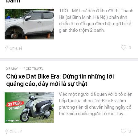
bánh
TPO - Một cư dân ở khu đô thị Thanh
Hà (xã Bình Minh, Hà Nội) phản ánh
chiếc ô tô đỗ qua đêm bất ngờ bị kẻ
gian tháo trộm 2 bánh.
0
Chia sẻ
XE MÁY
-
1 GIỜ TRƯỚC
Chủ xe Dat Bike Era: Đừng tin những lời
quảng cáo, đây mới là sự thật
Việc một người đã quen với ô tô điện
tiếp tục lựa chọn Dat Bike Era làm
phương tiện di chuyển hằng ngày có
thể khiến nhiều người tò mò. Tuy…
0
Chia sẻ