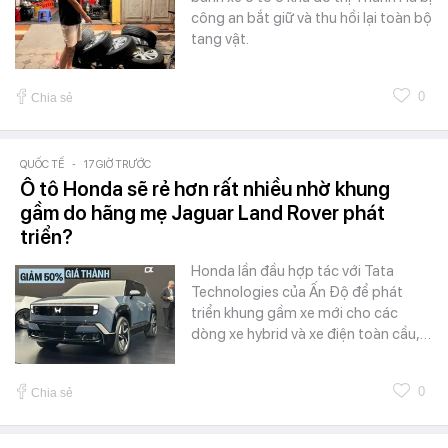
công an bắt giữ và thu hồi lại toàn bộ
tang vật.
0
Chia sẻ
QUỐC TẾ
-
17 GIỜ TRƯỚC
Ô tô Honda sẽ rẻ hơn rất nhiều nhờ khung
gầm do hãng mẹ Jaguar Land Rover phát
triển?
Honda lần đầu hợp tác với Tata
Technologies của Ấn Độ để phát
triển khung gầm xe mới cho các
dòng xe hybrid và xe điện toàn cầu,…
0
Chia sẻ