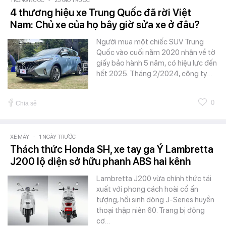
TRONG NƯỚC
-
23 GIỜ TRƯỚC
4 thương hiệu xe Trung Quốc đã rời Việt
Nam: Chủ xe của họ bây giờ sửa xe ở đâu?
Người mua một chiếc SUV Trung
Quốc vào cuối năm 2020 nhận về tờ
giấy bảo hành 5 năm, có hiệu lực đến
hết 2025. Tháng 2/2024, công ty…
0
Chia sẻ
XE MÁY
-
1 NGÀY TRƯỚC
Thách thức Honda SH, xe tay ga Ý Lambretta
J200 lộ diện sở hữu phanh ABS hai kênh
Lambretta J200 vừa chính thức tái
xuất với phong cách hoài cổ ấn
tượng, hồi sinh dòng J-Series huyền
thoại thập niên 60. Trang bị động
cơ…