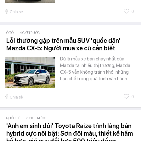
0
Chia sẻ
Ô TÔ
-
4 GIỜ TRƯỚC
Lỗi thường gặp trên mẫu SUV 'quốc dân'
Mazda CX-5: Người mua xe cũ cần biết
Dù là mẫu xe bán chạy nhất của
Mazda tại nhiều thị trường, Mazda
CX-5 vẫn không tránh khỏi những
hạn chế trong quá trình vận hành.
0
Chia sẻ
QUỐC TẾ
-
3 GIỜ TRƯỚC
'Anh em sinh đôi' Toyota Raize trình làng bản
hybrid cực nổi bật: Sơn đổi màu, thiết kế hầm
hố hơn, giá quy đổi hơn 500 triệu đồng