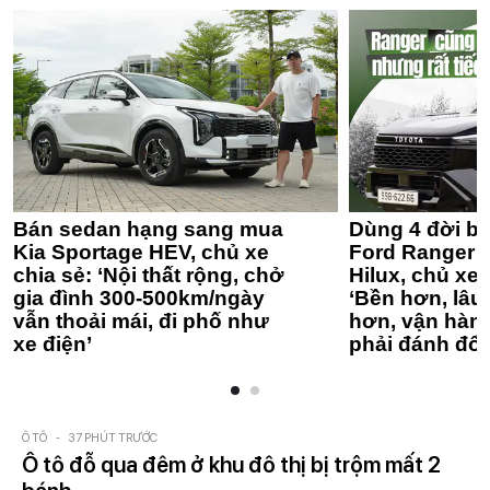
Bán sedan hạng sang mua
Dùng 4 đời bá
Kia Sportage HEV, chủ xe
Ford Ranger 
chia sẻ: ‘Nội thất rộng, chở
Hilux, chủ xe 
gia đình 300-500km/ngày
‘Bền hơn, lâu 
vẫn thoải mái, đi phố như
hơn, vận hàn
xe điện’
phải đánh đổi
Ô TÔ
-
37 PHÚT TRƯỚC
Ô tô đỗ qua đêm ở khu đô thị bị trộm mất 2