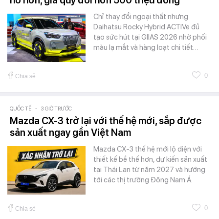
Chỉ thay đổi ngoại thất nhưng
Daihatsu Rocky Hybrid ACTIVe đủ
tạo sức hút tại GIIAS 2026 nhờ phối
màu lạ mắt và hàng loạt chi tiết…
0
Chia sẻ
QUỐC TẾ
-
3 GIỜ TRƯỚC
Mazda CX-3 trở lại với thế hệ mới, sắp được
sản xuất ngay gần Việt Nam
Mazda CX-3 thế hệ mới lộ diện với
thiết kế bề thế hơn, dự kiến sản xuất
tại Thái Lan từ năm 2027 và hướng
tới các thị trường Đông Nam Á.
0
Chia sẻ