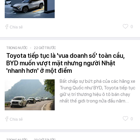
0
Chia sẻ
TRONG NƯỚC
-
22 GIỜ TRƯỚC
Toyota tiếp tục là 'vua doanh số' toàn cầu,
BYD muốn vượt mặt nhưng người Nhật
'nhanh hơn' ở một điểm
Bất chấp sự bứt phá của các hãng xe
Trung Quốc như BYD, Toyota tiếp tục
giữ vị trí thương hiệu ô tô bán chạy
nhất thế giới trong nửa đầu năm…
0
Chia sẻ