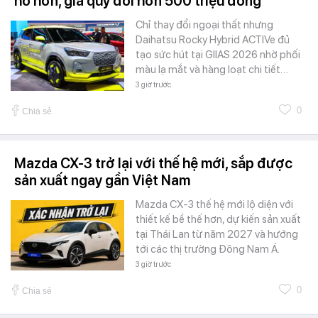
hố hơn, giá quy đổi hơn 500 triệu đồng
Chỉ thay đổi ngoại thất nhưng
Daihatsu Rocky Hybrid ACTIVe đủ
tạo sức hút tại GIIAS 2026 nhờ phối
màu lạ mắt và hàng loạt chi tiết…
3 giờ trước
0
Chia sẻ
Mazda CX-3 trở lại với thế hệ mới, sắp được
sản xuất ngay gần Việt Nam
Mazda CX-3 thế hệ mới lộ diện với
thiết kế bề thế hơn, dự kiến sản xuất
tại Thái Lan từ năm 2027 và hướng
tới các thị trường Đông Nam Á.
3 giờ trước
0
Chia sẻ