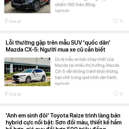
chiếm 160 triệu đồng.
5 giờ trước
0
Chia sẻ
Lỗi thường gặp trên mẫu SUV 'quốc dân'
Mazda CX-5: Người mua xe cũ cần biết
Dù là mẫu xe bán chạy nhất của
Mazda tại nhiều thị trường, Mazda
CX-5 vẫn không tránh khỏi những
hạn chế trong quá trình vận hành.
4 giờ trước
0
Chia sẻ
'Anh em sinh đôi' Toyota Raize trình làng bản
hybrid cực nổi bật: Sơn đổi màu, thiết kế hầm