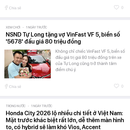
0
Chia sẻ
XEM CHƠI
-
1 NGÀY TRƯỚC
NSND Tự Long tặng vợ VinFast VF 5, biển số
'5678' đấu giá 80 triệu đồng
Không chỉ chiếc VinFast VF 5, biển số
đấu giá trị giá 80 triệu đồng trên xe
của Tự Long cũng trở thành tâm
điểm chú ý.
0
Chia sẻ
TRONG NƯỚC
-
1 NGÀY TRƯỚC
Honda City 2026 lộ nhiều chi tiết ở Việt Nam:
Mặt trước khác biệt rất lớn, dễ thêm màn hình
to, có hybrid sẽ làm khó Vios, Accent