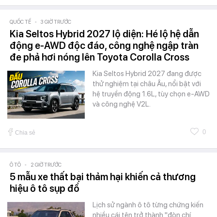
QUỐC TẾ
-
3 GIỜ TRƯỚC
Kia Seltos Hybrid 2027 lộ diện: Hé lộ hệ dẫn
động e-AWD độc đáo, công nghệ ngập tràn
đe phả hơi nóng lên Toyota Corolla Cross
Kia Seltos Hybrid 2027 đang được
thử nghiệm tại châu Âu, nổi bật với
hệ truyền động 1.6L, tùy chọn e-AWD
và công nghệ V2L.
0
Chia sẻ
Ô TÔ
-
2 GIỜ TRƯỚC
5 mẫu xe thất bại thảm hại khiến cả thương
hiệu ô tô sụp đổ
Lịch sử ngành ô tô từng chứng kiến
nhiều cái tên trở thành "đòn chí