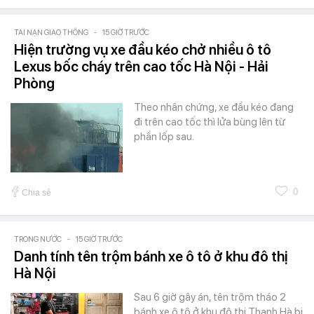
TAI NẠN GIAO THÔNG
-
15 GIỜ TRƯỚC
Hiện trường vụ xe đầu kéo chở nhiều ô tô
Lexus bốc cháy trên cao tốc Hà Nội - Hải
Phòng
Theo nhân chứng, xe đầu kéo đang
đi trên cao tốc thì lửa bùng lên từ
phần lốp sau.
0
Chia sẻ
TRONG NƯỚC
-
15 GIỜ TRƯỚC
Danh tính tên trộm bánh xe ô tô ở khu đô thị
Hà Nội
Sau 6 giờ gây án, tên trộm tháo 2
bánh xe ô tô ở khu đô thị Thanh Hà bị