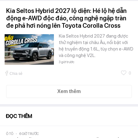
Kia Seltos Hybrid 2027 lộ diện: Hé lộ hệ dẫn
động e-AWD độc đáo, công nghệ ngập tràn
đe phả hơi nóng lên Toyota Corolla Cross
Kia Seltos Hybrid 2027 đang được
thử nghiệm tại châu Âu, nổi bật với
hệ truyền động 1.6L, tùy chọn e-AWD
và công nghệ V2L.
3 giờ trước
0
Chia sẻ
Xem thêm
ĐỌC THÊM
Ô TÔ
-
6 GIỜ TRƯỚC