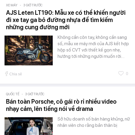
XE MÁY
-
3 GIỜ TRƯỚC
AJS Leten LT190: Mẫu xe có thể khiến người
đi xe tay ga bỏ đường nhựa để tìm kiếm
những cung đường mới
Không cần côn tay, không cần sang
số, mẫu xe máy mới của AJS kết hợp
hộp số CVT với thiết kế gọn nhẹ,
hướng tới những người muốn rời…
0
Chia sẻ
QUỐC TẾ
-
3 GIỜ TRƯỚC
Bán toàn Porsche, cô gái rò rỉ nhiều video
nhạy cảm, lên tiếng nói về drama
Sở hữu doanh số bán hàng khủng, nữ
nhân viên cho rằng bản thân bị