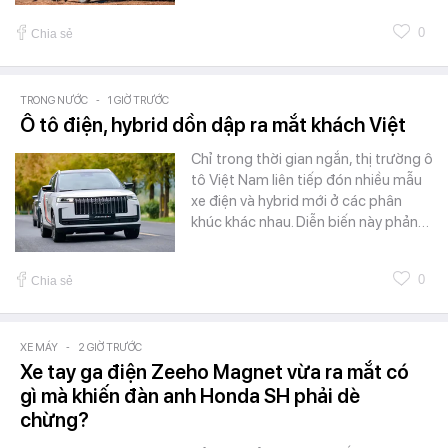
0
Chia sẻ
TRONG NƯỚC
-
1 GIỜ TRƯỚC
Ô tô điện, hybrid dồn dập ra mắt khách Việt
Chỉ trong thời gian ngắn, thị trường ô
tô Việt Nam liên tiếp đón nhiều mẫu
xe điện và hybrid mới ở các phân
khúc khác nhau. Diễn biến này phản…
0
Chia sẻ
XE MÁY
-
2 GIỜ TRƯỚC
Xe tay ga điện Zeeho Magnet vừa ra mắt có
gì mà khiến đàn anh Honda SH phải dè
chừng?