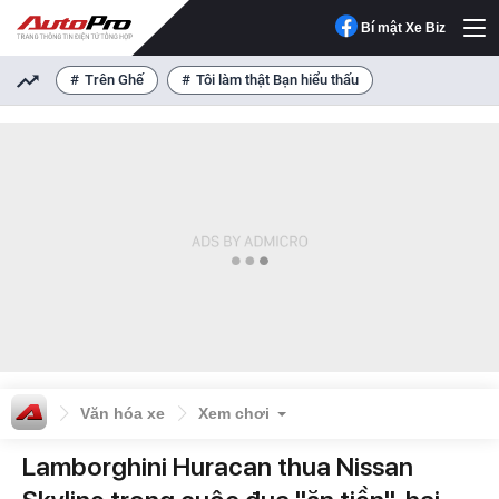
Bí mật Xe Biz
Trên Ghế
Tôi làm thật Bạn hiểu thấu
Văn hóa xe
Xem chơi
Lamborghini Huracan thua Nissan