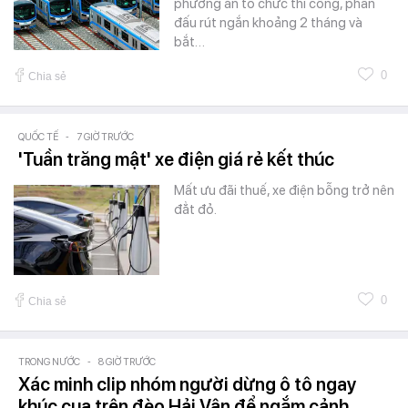
phương án tổ chức thi công, phấn
đấu rút ngắn khoảng 2 tháng và
bắt…
0
Chia sẻ
QUỐC TẾ
-
7 GIỜ TRƯỚC
'Tuần trăng mật' xe điện giá rẻ kết thúc
Mất ưu đãi thuế, xe điện bỗng trở nên
đẳt đỏ.
0
Chia sẻ
TRONG NƯỚC
-
8 GIỜ TRƯỚC
Xác minh clip nhóm người dừng ô tô ngay
khúc cua trên đèo Hải Vân để ngắm cảnh