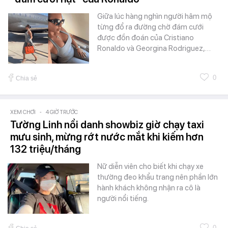
Giữa lúc hàng nghìn người hâm mộ
từng đổ ra đường chờ đám cưới
được đồn đoán của Cristiano
Ronaldo và Georgina Rodriguez,…
0
Chia sẻ
XEM CHƠI
-
4 GIỜ TRƯỚC
Tường Linh nổi danh showbiz giờ chạy taxi
mưu sinh, mừng rớt nước mắt khi kiếm hơn
132 triệu/tháng
Nữ diễn viên cho biết khi chạy xe
thường đeo khẩu trang nên phần lớn
hành khách không nhận ra cô là
người nổi tiếng.
0