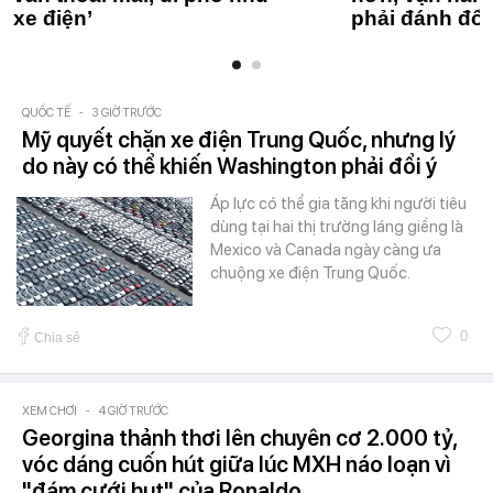
xe điện’
phải đánh đổi
QUỐC TẾ
-
3 GIỜ TRƯỚC
Mỹ quyết chặn xe điện Trung Quốc, nhưng lý
do này có thể khiến Washington phải đổi ý
Áp lực có thể gia tăng khi người tiêu
dùng tại hai thị trường láng giềng là
Mexico và Canada ngày càng ưa
chuộng xe điện Trung Quốc.
0
Chia sẻ
XEM CHƠI
-
4 GIỜ TRƯỚC
Georgina thảnh thơi lên chuyên cơ 2.000 tỷ,
vóc dáng cuốn hút giữa lúc MXH náo loạn vì
"đám cưới hụt" của Ronaldo