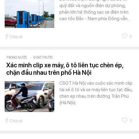
quỹ đất và nguồn điện dự phòng,
phần lớn hệ thống sạc xe điện trên
cao tốc Bắc - Nam phía Đông vẫn…
0
Chia sẻ
TRONG NƯỚC
-
6 GIỜ TRƯỚC
Xác minh clip xe máy, ô tô liên tục chèn ép,
chặn đầu nhau trên phố Hà Nội
CSGT Hà Nội vào cuộc xác minh clip
tài xế ô tô và xe máy liên tục tạt đầu,
chèn ép nhau trên đường Trần Phú
(Hà Nội).
0
Chia sẻ