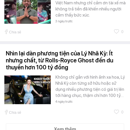
Việt Nam nhưng chỉ cảm ơn tài xế mà
không trả tiền đã khiến nhiều người
cảm thấy bức xúc.
3 ngày trước
0
Chia sẻ
Nhìn lại dàn phương tiện của Lý Nhã Kỳ: Ít
nhưng chất, từ Rolls-Royce Ghost đến du
thuyền hơn 100 tỷ đồng
Không chỉ gắn với hình ảnh xa hoa, Lý
Nhã Kỳ còn từng sở hữu hoặc sử
dụng nhiều phương tiện có giá trị lên
tới hàng chục, thậm chí hơn 100 tỷ…
4 ngày trước
0
Chia sẻ
Xem thêm