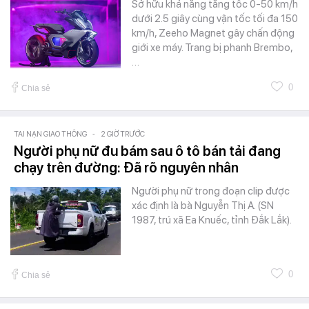
Sở hữu khả năng tăng tốc 0-50 km/h
dưới 2.5 giây cùng vận tốc tối đa 150
km/h, Zeeho Magnet gây chấn động
giới xe máy. Trang bị phanh Brembo,
…
0
Chia sẻ
TAI NẠN GIAO THÔNG
-
2 GIỜ TRƯỚC
Người phụ nữ đu bám sau ô tô bán tải đang
chạy trên đường: Đã rõ nguyên nhân
Người phụ nữ trong đoạn clip được
xác định là bà Nguyễn Thị A. (SN
1987, trú xã Ea Knuếc, tỉnh Đắk Lắk).
0
Chia sẻ