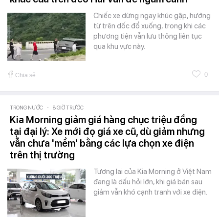
Chiếc xe dừng ngay khúc gập, hướng
từ trên dốc đổ xuống, trong khi các
phương tiện vẫn lưu thông liên tục
qua khu vực này.
0
Chia sẻ
TRONG NƯỚC
-
8 GIỜ TRƯỚC
Kia Morning giảm giá hàng chục triệu đồng
tại đại lý: Xe mới đọ giá xe cũ, dù giảm nhưng
vẫn chưa 'mềm' bằng các lựa chọn xe điện
trên thị trường
Tương lai của Kia Morning ở Việt Nam
đang là dấu hỏi lớn, khi giá bán sau
giảm vẫn khó cạnh tranh với xe điện.