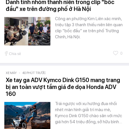
Danh tính nhóm thanh niên trong clip "bốc
đầu" xe trên đường phố ở Hà Nội
Công an phường Kim Liên xác minh,
triệu tập 3 thanh thiếu niên liên quan
clip “bốc đầu” xe trên phố Trường
Chinh, Hà Nội.
0
Chia sẻ
XE MÁY
-
40 PHÚT TRƯỚC
Xe tay ga ADV Kymco Dink G150 mang trang
bị an toàn vượt tầm giá đe dọa Honda ADV
160
Trái ngược với xu hướng đua nhồi
nhét màn hình giải trí màu mè,
Kymco Dink G150 chào sân với mức
giá hơn 54 triệu đồng, sở hữu bình…