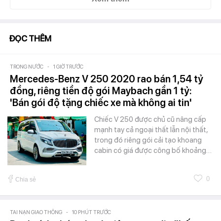
ĐỌC THÊM
TRONG NƯỚC
-
1 GIỜ TRƯỚC
Mercedes-Benz V 250 2020 rao bán 1,54 tỷ
đồng, riêng tiền độ gói Maybach gần 1 tỷ:
'Bán gói độ tặng chiếc xe mà không ai tin'
Chiếc V 250 được chủ cũ nâng cấp
mạnh tay cả ngoại thất lẫn nội thất,
trong đó riêng gói cải tạo khoang
cabin có giá được công bố khoảng…
0
Chia sẻ
TAI NẠN GIAO THÔNG
-
10 PHÚT TRƯỚC