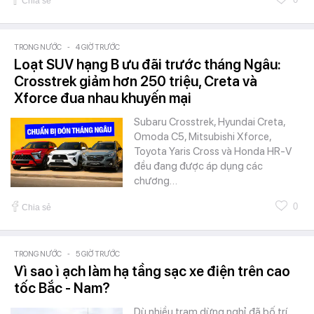
Chia sẻ
TRONG NƯỚC
-
4 GIỜ TRƯỚC
Loạt SUV hạng B ưu đãi trước tháng Ngâu:
Crosstrek giảm hơn 250 triệu, Creta và
Xforce đua nhau khuyến mại
Subaru Crosstrek, Hyundai Creta,
Omoda C5, Mitsubishi Xforce,
Toyota Yaris Cross và Honda HR-V
đều đang được áp dụng các
chương…
0
Chia sẻ
TRONG NƯỚC
-
5 GIỜ TRƯỚC
Vì sao ì ạch làm hạ tầng sạc xe điện trên cao
tốc Bắc - Nam?
Dù nhiều trạm dừng nghỉ đã bố trí