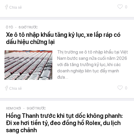
0
Chia sẻ
Ô TÔ
-
8 GIỜ TRƯỚC
Xe ô tô nhập khẩu tăng kỷ lục, xe lắp ráp có
dấu hiệu chững lại
Thị trường xe ô tô nhập khẩu tại Việt
Nam bước sang nửa cuối năm 2026
với đà tăng trưởng kỷ lục, khi các
doanh nghiệp liên tục đẩy mạnh
đưa…
0
Chia sẻ
XEM CHƠI
-
9 GIỜ TRƯỚC
Hồng Thanh trước khi tụt dốc không phanh:
Đi xe hơi tiền tỷ, đeo đồng hồ Rolex, du lịch
sang chảnh