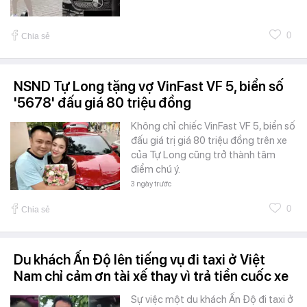
0
Chia sẻ
NSND Tự Long tặng vợ VinFast VF 5, biển số
'5678' đấu giá 80 triệu đồng
Không chỉ chiếc VinFast VF 5, biển số
đấu giá trị giá 80 triệu đồng trên xe
của Tự Long cũng trở thành tâm
điểm chú ý.
3 ngày trước
0
Chia sẻ
Du khách Ấn Độ lên tiếng vụ đi taxi ở Việt
Nam chỉ cảm ơn tài xế thay vì trả tiền cuốc xe
Sự việc một du khách Ấn Độ đi taxi ở