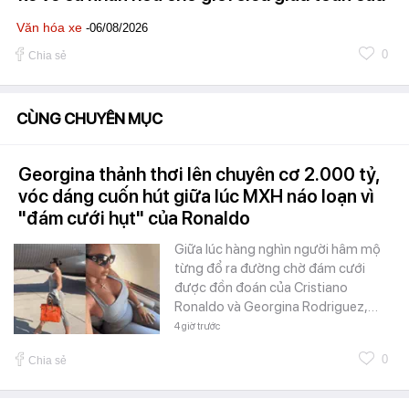
Văn hóa xe
-06/08/2026
0
Chia sẻ
CÙNG CHUYÊN MỤC
Georgina thảnh thơi lên chuyên cơ 2.000 tỷ,
vóc dáng cuốn hút giữa lúc MXH náo loạn vì
"đám cưới hụt" của Ronaldo
Giữa lúc hàng nghìn người hâm mộ
từng đổ ra đường chờ đám cưới
được đồn đoán của Cristiano
Ronaldo và Georgina Rodriguez,…
4 giờ trước
0
Chia sẻ