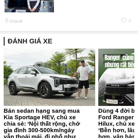
0
Chia sẻ
ĐÁNH GIÁ XE
Bán sedan hạng sang mua
Dùng 4 đời bá
Kia Sportage HEV, chủ xe
Ford Ranger 
chia sẻ: ‘Nội thất rộng, chở
Hilux, chủ xe 
gia đình 300-500km/ngày
‘Bền hơn, lâu 
vẫn thoải mái, đi phố như
hơn, vận hàn