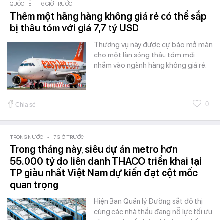
QUỐC TẾ
-
6 GIỜ TRƯỚC
Thêm một hãng hàng không giá rẻ có thể sắp
bị thâu tóm với giá 7,7 tỷ USD
Thương vụ này được dự báo mở màn
cho một làn sóng thâu tóm mới
nhắm vào ngành hàng không giá rẻ.
0
Chia sẻ
TRONG NƯỚC
-
7 GIỜ TRƯỚC
Trong tháng này, siêu dự án metro hơn
55.000 tỷ do liên danh THACO triển khai tại
TP giàu nhất Việt Nam dự kiến đạt cột mốc
quan trọng
Hiện Ban Quản lý Đường sắt đô thị
cùng các nhà thầu đang nỗ lực tối ưu