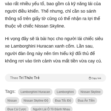
vào rất nhiều yếu tố, bao gồm cả kỹ năng lái của
người điều khiển. Thế nhưng, chỉ cần so sánh
thông số trên giấy tờ cũng có thể nhận ra lợi thế
thuộc về chiếc Nissan Skyline.
Hi vọng đây sẽ là bài học cho người lái chiếc siêu
xe Lamborghini Huracan xanh cốm. Lần sau,
người đàn ông này nên tìm hiểu kỹ đối thủ để
không rơi vào tình cảnh vừa mất tiền vừa cay cú.
Theo
Trí Thức Trẻ
Copy link
Tags:
Lamborghini Huracan
Lamborghini
Nissan Skyline
Nissan
Nissan Skyline Độ
Đua Tốc Độ
Đua Ăn Tiền
Đua Cá Cược
Người Lái Ô Tô Đánh Nhau