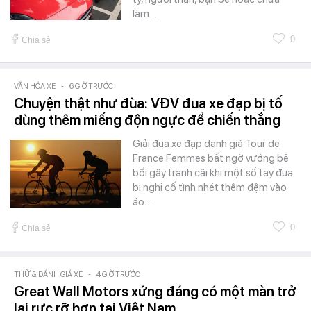
làm…
0
Chia sẻ
VĂN HÓA XE
-
6 GIỜ TRƯỚC
Chuyện thật như đùa: VĐV đua xe đạp bị tố
dùng thêm miếng độn ngực để chiến thắng
Giải đua xe đạp danh giá Tour de
France Femmes bất ngờ vướng bê
bối gây tranh cãi khi một số tay đua
bị nghi cố tình nhét thêm đệm vào
áo…
0
Chia sẻ
THỬ & ĐÁNH GIÁ XE
-
4 GIỜ TRƯỚC
Great Wall Motors xứng đáng có một màn trở
lại rực rỡ hơn tại Việt Nam