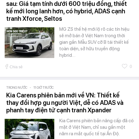
sau: Giá tạm tính dưới 600 triệu đồng, thiết
kế mới long lanh hơn, có hybrid, ADAS cạnh
tranh Xforce, Seltos
MG ZS thế hệ mới lộ rõ các tín hiệu
sẽ mở bán ở Việt Nam trong thời
gian gần. Mẫu SUV cỡ B tái thiết kế
toàn diện, sở hữu truyền động
hybrid…
0
Chia sẻ
TRONG NƯỚC
-
11 GIỜ TRƯỚC
Kia Carens phiên bản mới về VN: Thiết kế
thay đổi hợp gu người Việt, dễ có ADAS và
phanh tay điện tử cạnh tranh Xpander
Kia Carens phiên bản nâng cấp đã có
mặt ở Việt Nam, chỉ sau gần một
năm ra mắt quốc tế tại Ấn Độ.