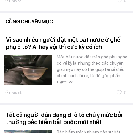
0
Chia sẻ
CÙNG CHUYÊN MỤC
Vì sao nhiều người đặt một bát nước ở ghế
phụ ô tô? Ai hay vội thì cực kỳ có ích
Một bát nước đặt trên ghế phụ nghe
có vẻ kỳ lạ, nhưng theo các chuyên
gia, mẹo này có thể giúp tài xế điều
chỉnh cách lái xe, từ đó góp phần…
13 giờ trước
0
Chia sẻ
Tất cả người dân đang đi ô tô chú ý mức bồi
thường bảo hiểm bắt buộc mới nhất
Bảo hiểm trách nhiệm dân sự bắt