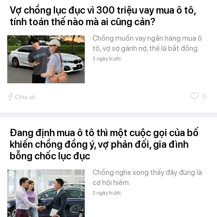
Vợ chồng lục đục vì 300 triệu vay mua ô tô,
tính toán thế nào mà ai cũng cản?
Chồng muốn vay ngân hàng mua ô
tô, vợ sợ gánh nợ, thế là bất đồng.
3 ngày trước
0
Chia sẻ
Đang định mua ô tô thì một cuộc gọi của bố
khiến chồng đồng ý, vợ phản đối, gia đình
bỗng chốc lục đục
Chồng nghe xong thấy đây đúng là
cơ hội hiếm.
3 ngày trước