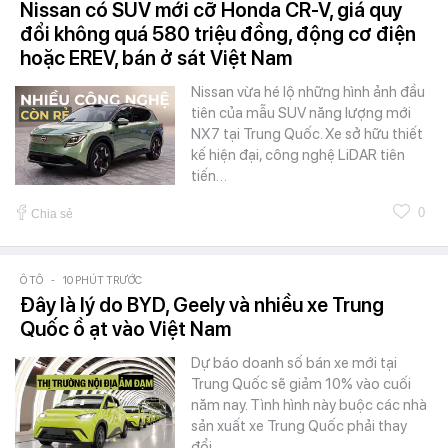
Nissan có SUV mới cỡ Honda CR-V, giá quy
đổi không quá 580 triệu đồng, động cơ điện
hoặc EREV, bán ở sát Việt Nam
Nissan vừa hé lộ những hình ảnh đầu
tiên của mẫu SUV năng lượng mới
NX7 tại Trung Quốc. Xe sở hữu thiết
kế hiện đại, công nghệ LiDAR tiên
tiến…
0
Chia sẻ
Ô TÔ
-
10 PHÚT TRƯỚC
Đây là lý do BYD, Geely và nhiều xe Trung
Quốc ồ ạt vào Việt Nam
Dự báo doanh số bán xe mới tại
Trung Quốc sẽ giảm 10% vào cuối
năm nay. Tình hình này buộc các nhà
sản xuất xe Trung Quốc phải thay
đổi…