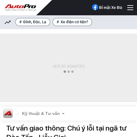
Bí mật Xe Biz
Đỉnh, Độc, Lạ
Xe điện có tiện?
Kỹ thuật & Tư vấn
Tư vấn giao thông: Chú ý lỗi tại ngã tư