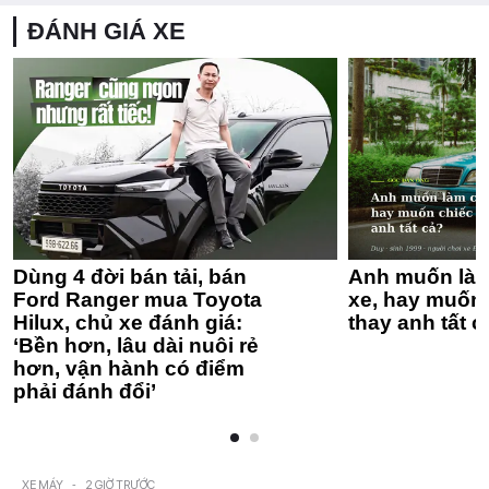
ĐÁNH GIÁ XE
Dùng 4 đời bán tải, bán
Anh muốn làm
Ford Ranger mua Toyota
xe, hay muốn 
Hilux, chủ xe đánh giá:
thay anh tất c
‘Bền hơn, lâu dài nuôi rẻ
hơn, vận hành có điểm
phải đánh đổi’
XE MÁY
-
2 GIỜ TRƯỚC