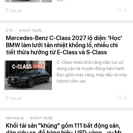
0
Chia sẻ
Ô TÔ
-
13 PHÚT TRƯỚC
Mercedes-Benz C-Class 2027 lộ diện: 'Học'
BMW làm lưới tản nhiệt khổng lồ, nhiều chi
tiết thừa hưởng từ E-Class và S-Class
C-Class nhiều khả năng tiếp tục sử
dụng các hệ truyền động hiện hành.
Bao gồm máy xăng, máy dầu và máy
hybrid cắm sạc.
0
Chia sẻ
VĂN HÓA XE
-
18 PHÚT TRƯỚC
Khối tài sản "khủng" gồm 111 bất động sản,
dàn siêu xe, đồ hàng hiệu, USD, vàng... vụ Mr