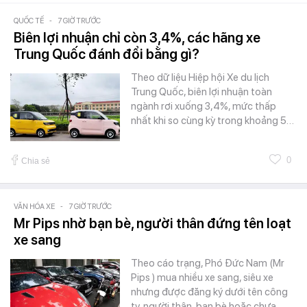
QUỐC TẾ
-
7 GIỜ TRƯỚC
Biên lợi nhuận chỉ còn 3,4%, các hãng xe
Trung Quốc đánh đổi bằng gì?
Theo dữ liệu Hiệp hội Xe du lịch
Trung Quốc, biên lợi nhuận toàn
ngành rơi xuống 3,4%, mức thấp
nhất khi so cùng kỳ trong khoảng 5…
0
Chia sẻ
VĂN HÓA XE
-
7 GIỜ TRƯỚC
Mr Pips nhờ bạn bè, người thân đứng tên loạt
xe sang
Theo cáo trạng, Phó Đức Nam (Mr
Pips ) mua nhiều xe sang, siêu xe
nhưng được đăng ký dưới tên công
ty, người thân, bạn bè hoặc chưa