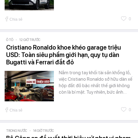
0
Chia sẻ
Ô TÔ
-
12 GIỜ TRƯỚC
Cristiano Ronaldo khoe khéo garage triệu
USD: Toàn siêu phẩm giới hạn, quy tụ dàn
Bugatti và Ferrari đắt đỏ
Nắm trong tay khối tài sản khổng lồ,
việc Cristiano Ronaldo sở hữu dàn xế
hộp đắt đỏ bậc nhất thế giới không
còn là bí mật. Tuy nhiên, bức ảnh…
0
Chia sẻ
TRONG NƯỚC
-
14 GIỜ TRƯỚC