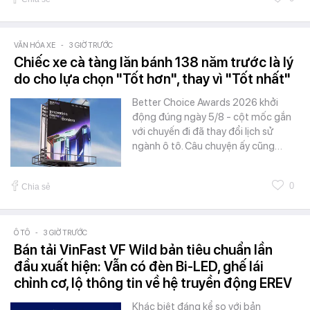
VĂN HÓA XE
-
3 GIỜ TRƯỚC
Chiếc xe cà tàng lăn bánh 138 năm trước là lý
do cho lựa chọn "Tốt hơn", thay vì "Tốt nhất"
Better Choice Awards 2026 khởi
động đúng ngày 5/8 - cột mốc gắn
với chuyến đi đã thay đổi lịch sử
ngành ô tô. Câu chuyện ấy cũng…
0
Chia sẻ
Ô TÔ
-
3 GIỜ TRƯỚC
Bán tải VinFast VF Wild bản tiêu chuẩn lần
đầu xuất hiện: Vẫn có đèn Bi-LED, ghế lái
chỉnh cơ, lộ thông tin về hệ truyền động EREV
Khác biệt đáng kể so với bản