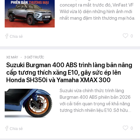
concept ra mắt trước đó, VinFast VF
Wild vừa lộ diện những hình ảnh mới
nhất mang đậm tính thương mại hóa.
0
Chia sẻ
XE MÁY
-
3 GIỜ TRƯỚC
Suzuki Burgman 400 ABS trình làng bản nâng
cấp tương thích xăng E10, gây sức ép lên
Honda SH350i và Yamaha XMAX 300
Suzuki vừa chính thức trình làng
Burgman 400 ABS phiên bản 2026
với cải tiến quan trọng về khả năng
tương thích nhiên liệu E10. Sở hữu…
0
Chia sẻ