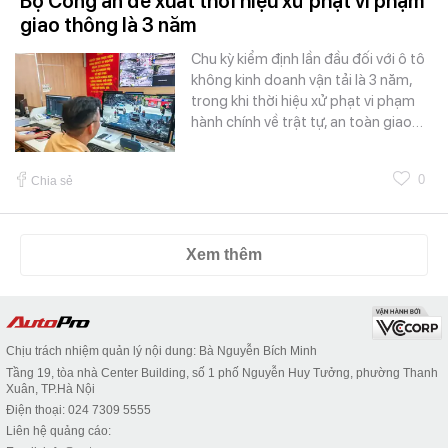
Bộ Công an đề xuất thời hiệu xử phạt vi phạm
giao thông là 3 năm
Chu kỳ kiểm định lần đầu đối với ô tô
không kinh doanh vận tải là 3 năm,
trong khi thời hiệu xử phạt vi phạm
hành chính về trật tự, an toàn giao…
0
Chia sẻ
Xem thêm
Chịu trách nhiệm quản lý nội dung: Bà Nguyễn Bích Minh
Tầng 19, tòa nhà Center Building, số 1 phố Nguyễn Huy Tưởng, phường Thanh
Xuân, TP.Hà Nội
Điện thoại: 024 7309 5555
Liên hệ quảng cáo: