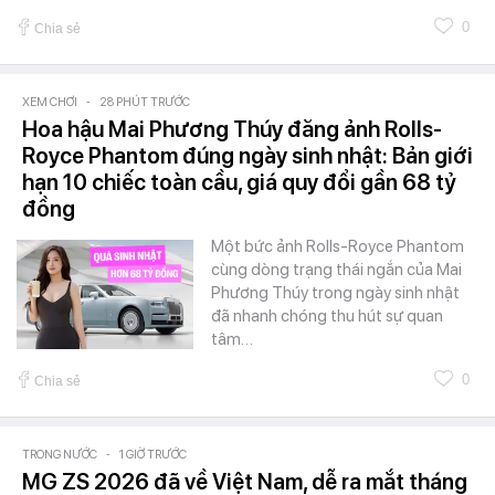
0
Chia sẻ
XEM CHƠI
-
28 PHÚT TRƯỚC
Hoa hậu Mai Phương Thúy đăng ảnh Rolls-
Royce Phantom đúng ngày sinh nhật: Bản giới
hạn 10 chiếc toàn cầu, giá quy đổi gần 68 tỷ
đồng
Một bức ảnh Rolls-Royce Phantom
cùng dòng trạng thái ngắn của Mai
Phương Thúy trong ngày sinh nhật
đã nhanh chóng thu hút sự quan
tâm…
0
Chia sẻ
TRONG NƯỚC
-
1 GIỜ TRƯỚC
MG ZS 2026 đã về Việt Nam, dễ ra mắt tháng