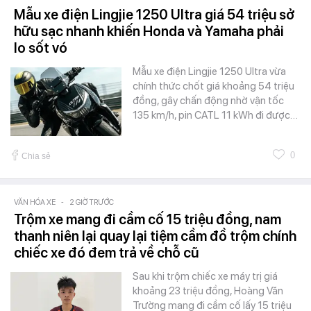
Mẫu xe điện Lingjie 1250 Ultra giá 54 triệu sở
hữu sạc nhanh khiến Honda và Yamaha phải
lo sốt vó
Mẫu xe điện Lingjie 1250 Ultra vừa
chính thức chốt giá khoảng 54 triệu
đồng, gây chấn động nhờ vận tốc
135 km/h, pin CATL 11 kWh đi được…
0
Chia sẻ
VĂN HÓA XE
-
2 GIỜ TRƯỚC
Trộm xe mang đi cầm cố 15 triệu đồng, nam
thanh niên lại quay lại tiệm cầm đồ trộm chính
chiếc xe đó đem trả về chỗ cũ
Sau khi trộm chiếc xe máy trị giá
khoảng 23 triệu đồng, Hoàng Văn
Trường mang đi cầm cố lấy 15 triệu