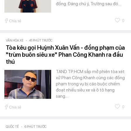
đồng. Đáng chú ý, Trường sau đó…
0
Chia sẻ
VĂN HÓA XE
-
41 PHÚT TRƯỚC
Tòa kêu gọi Huỳnh Xuân Vấn - đồng phạm của
"trùm buôn siêu xe" Phan Công Khanh ra đầu
thú
TAND TP.HCM sắp mở phiên tòa xét
xử Phan Công Khanh cùng các đồng
phạm trong vụ bị cáo buộc chiếm
đoạt nhiều siêu xe và ô tô hạng
sang…
0
Chia sẻ
QUỐC TẾ
-
6 PHÚT TRƯỚC