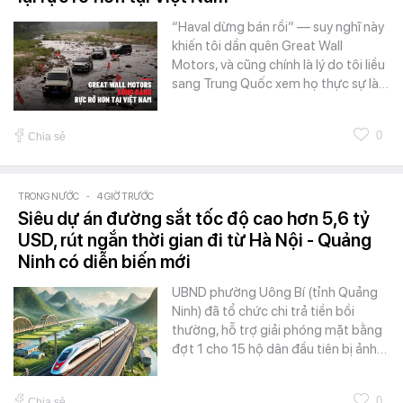
“Haval dừng bán rồi” — suy nghĩ này
khiến tôi dần quên Great Wall
Motors, và cũng chính là lý do tôi liều
sang Trung Quốc xem họ thực sự là…
0
Chia sẻ
TRONG NƯỚC
-
4 GIỜ TRƯỚC
Siêu dự án đường sắt tốc độ cao hơn 5,6 tỷ
USD, rút ngắn thời gian đi từ Hà Nội - Quảng
Ninh có diễn biến mới
UBND phường Uông Bí (tỉnh Quảng
Ninh) đã tổ chức chi trả tiền bồi
thường, hỗ trợ giải phóng mặt bằng
đợt 1 cho 15 hộ dân đầu tiên bị ảnh…
0
Chia sẻ