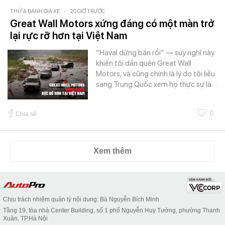
THỬ & ĐÁNH GIÁ XE
-
20 GIỜ TRƯỚC
Great Wall Motors xứng đáng có một màn trở
lại rực rỡ hơn tại Việt Nam
“Haval dừng bán rồi” — suy nghĩ này
khiến tôi dần quên Great Wall
Motors, và cũng chính là lý do tôi liều
sang Trung Quốc xem họ thực sự là…
0
Chia sẻ
Xem thêm
Chịu trách nhiệm quản lý nội dung: Bà Nguyễn Bích Minh
Tầng 19, tòa nhà Center Building, số 1 phố Nguyễn Huy Tưởng, phường Thanh
Xuân, TP.Hà Nội