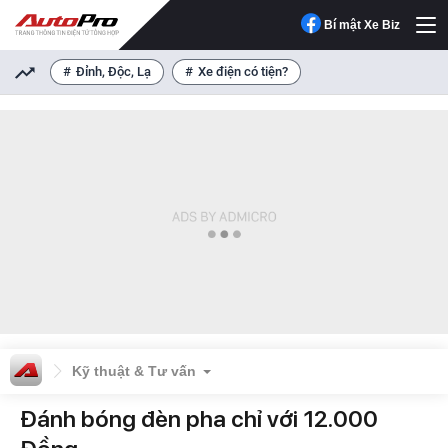
Bí mật Xe Biz
Đỉnh, Độc, Lạ
Xe điện có tiện?
Kỹ thuật & Tư vấn
Đánh bóng đèn pha chỉ với 12.000