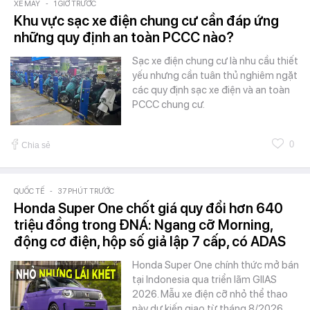
XE MÁY
-
1 GIỜ TRƯỚC
Khu vực sạc xe điện chung cư cần đáp ứng
những quy định an toàn PCCC nào?
Sạc xe điện chung cư là nhu cầu thiết
yếu nhưng cần tuân thủ nghiêm ngặt
các quy định sạc xe điện và an toàn
PCCC chung cư.
0
Chia sẻ
QUỐC TẾ
-
37 PHÚT TRƯỚC
Honda Super One chốt giá quy đổi hơn 640
triệu đồng trong ĐNÁ: Ngang cỡ Morning,
động cơ điện, hộp số giả lập 7 cấp, có ADAS
Honda Super One chính thức mở bán
tại Indonesia qua triển lãm GIIAS
2026. Mẫu xe điện cỡ nhỏ thể thao
này dự kiến giao từ tháng 8/2026,…