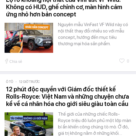
Không có HUD, ghế chỉnh cơ, màn hình cảm
ứng nhỏ hơn bản concept
Nguyên mẫu VinFast VF Wild này có
nội thất thay đổi nhiều so với mẫu
concept, hướng đến mục tiêu
thương mại hóa sản phẩm.
0
Chia sẻ
Ô TÔ
-
12 GIỜ TRƯỚC
12 phút độc quyền với Giám đốc thiết kế
Rolls-Royce: Việt Nam và những chuyện chưa
kể về cá nhân hóa cho giới siêu giàu toàn cầu
Thế giới của những chiếc Rolls-
Royce triệu đô luôn phủ một lớp màn
bí ẩn khiến công chúng tò mò. Ở đó,
giá trị không nằm ở những khối…