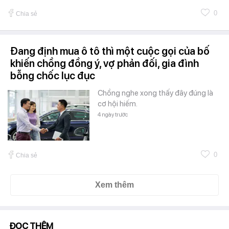
0
Chia sẻ
Đang định mua ô tô thì một cuộc gọi của bố
khiến chồng đồng ý, vợ phản đối, gia đình
bỗng chốc lục đục
Chồng nghe xong thấy đây đúng là
cơ hội hiếm.
4 ngày trước
0
Chia sẻ
Xem thêm
ĐỌC THÊM