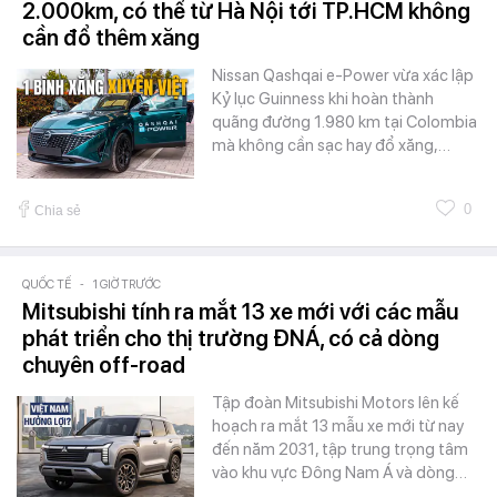
2.000km, có thể từ Hà Nội tới TP.HCM không
cần đổ thêm xăng
Nissan Qashqai e-Power vừa xác lập
Kỷ lục Guinness khi hoàn thành
quãng đường 1.980 km tại Colombia
mà không cần sạc hay đổ xăng,…
0
Chia sẻ
QUỐC TẾ
-
1 GIỜ TRƯỚC
Mitsubishi tính ra mắt 13 xe mới với các mẫu
phát triển cho thị trường ĐNÁ, có cả dòng
chuyên off-road
Tập đoàn Mitsubishi Motors lên kế
hoạch ra mắt 13 mẫu xe mới từ nay
đến năm 2031, tập trung trọng tâm
vào khu vực Đông Nam Á và dòng…