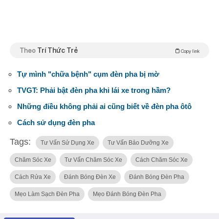
Theo
Trí Thức Trẻ
Copy link
Tự mình "chữa bệnh" cụm đèn pha bị mờ
TVGT: Phải bật đèn pha khi lái xe trong hầm?
Những điều không phải ai cũng biết về đèn pha ôtô
Cách sử dụng đèn pha
Tags:
Tư Vấn Sử Dụng Xe
Tư Vấn Bảo Dưỡng Xe
Chăm Sóc Xe
Tư Vấn Chăm Sóc Xe
Cách Chăm Sóc Xe
Cách Rửa Xe
Đánh Bóng Đèn Xe
Đánh Bóng Đèn Pha
Mẹo Làm Sạch Đèn Pha
Mẹo Đánh Bóng Đèn Pha