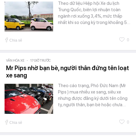
Theo dữ liệu Hiệp hội Xe du lịch
Trung Quốc, biên lợi nhuận toàn
ngành rơi xuống 3,4%, mức thấp
nhất khi so cùng kỳ trong khoảng 5…
0
Chia sẻ
VĂN HÓA XE
-
17 GIỜ TRƯỚC
Mr Pips nhờ bạn bè, người thân đứng tên loạt
xe sang
Theo cáo trạng, Phó Đức Nam (Mr
Pips ) mua nhiều xe sang, siêu xe
nhưng được đăng ký dưới tên công
ty, người thân, bạn bè hoặc chưa…
0
Chia sẻ