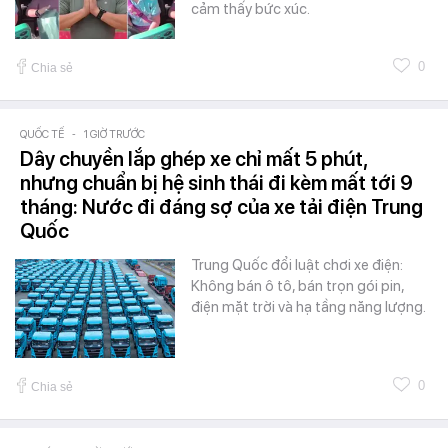
cảm thấy bức xúc.
0
Chia sẻ
QUỐC TẾ
-
1 GIỜ TRƯỚC
Dây chuyền lắp ghép xe chỉ mất 5 phút,
nhưng chuẩn bị hệ sinh thái đi kèm mất tới 9
tháng: Nước đi đáng sợ của xe tải điện Trung
Quốc
Trung Quốc đổi luật chơi xe điện:
Không bán ô tô, bán trọn gói pin,
điện mặt trời và hạ tầng năng lượng.
0
Chia sẻ