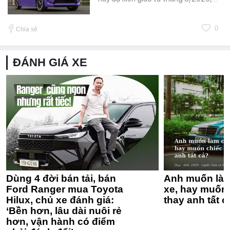
0
Chia sẻ
ĐÁNH GIÁ XE
Dùng 4 đời bán tải, bán
Anh muốn làm
Ford Ranger mua Toyota
xe, hay muốn 
Hilux, chủ xe đánh giá:
thay anh tất c
‘Bền hơn, lâu dài nuôi rẻ
hơn, vận hành có điểm