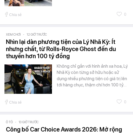
0
Chia sẻ
XEM CHƠI
-
12 GIỜ TRƯỚC
Nhìn lại dàn phương tiện của Lý Nhã Kỳ: Ít
nhưng chất, từ Rolls-Royce Ghost đến du
thuyền hơn 100 tỷ đồng
Không chỉ gắn với hình ảnh xa hoa, Lý
Nhã Kỳ còn từng sở hữu hoặc sử
dụng nhiều phương tiện có giá trị lên
tới hàng chục, thậm chí hơn 100 tỷ…
0
Chia sẻ
Ô TÔ
-
13 GIỜ TRƯỚC
Công bố Car Choice Awards 2026: Mở rộng