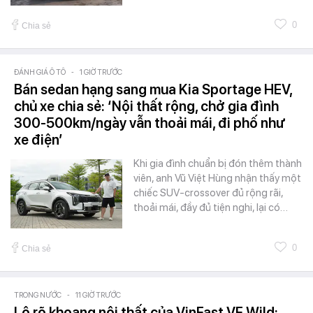
0
Chia sẻ
ĐÁNH GIÁ Ô TÔ
-
1 GIỜ TRƯỚC
Bán sedan hạng sang mua Kia Sportage HEV,
chủ xe chia sẻ: ‘Nội thất rộng, chở gia đình
300-500km/ngày vẫn thoải mái, đi phố như
xe điện’
Khi gia đình chuẩn bị đón thêm thành
viên, anh Vũ Việt Hùng nhận thấy một
chiếc SUV-crossover đủ rộng rãi,
thoải mái, đầy đủ tiện nghi, lại có…
0
Chia sẻ
TRONG NƯỚC
-
11 GIỜ TRƯỚC
Lộ rõ khoang nội thất của VinFast VF Wild: