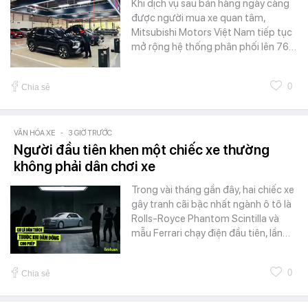
Khi dịch vụ sau bán hàng ngày càng
được người mua xe quan tâm,
Mitsubishi Motors Việt Nam tiếp tục
mở rộng hệ thống phân phối lên 76…
0
Chia sẻ
VĂN HÓA XE
-
3 GIỜ TRƯỚC
Người đầu tiên khen một chiếc xe thường
không phải dân chơi xe
Trong vài tháng gần đây, hai chiếc xe
gây tranh cãi bậc nhất ngành ô tô là
Rolls-Royce Phantom Scintilla và
mẫu Ferrari chạy điện đầu tiên, lần…
0
Chia sẻ