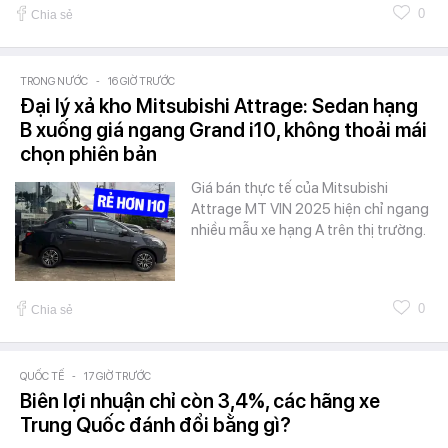
0
Chia sẻ
TRONG NƯỚC
-
16 GIỜ TRƯỚC
Đại lý xả kho Mitsubishi Attrage: Sedan hạng
B xuống giá ngang Grand i10, không thoải mái
chọn phiên bản
Giá bán thực tế của Mitsubishi
Attrage MT VIN 2025 hiện chỉ ngang
nhiều mẫu xe hạng A trên thị trường.
0
Chia sẻ
QUỐC TẾ
-
17 GIỜ TRƯỚC
Biên lợi nhuận chỉ còn 3,4%, các hãng xe
Trung Quốc đánh đổi bằng gì?