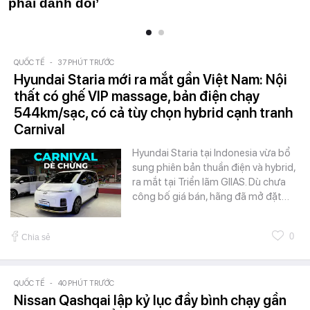
phải đánh đổi’
QUỐC TẾ
-
37 PHÚT TRƯỚC
Hyundai Staria mới ra mắt gần Việt Nam: Nội
thất có ghế VIP massage, bản điện chạy
544km/sạc, có cả tùy chọn hybrid cạnh tranh
Carnival
Hyundai Staria tại Indonesia vừa bổ
sung phiên bản thuần điện và hybrid,
ra mắt tại Triển lãm GIIAS. Dù chưa
công bố giá bán, hãng đã mở đặt…
0
Chia sẻ
QUỐC TẾ
-
40 PHÚT TRƯỚC
Nissan Qashqai lập kỷ lục đầy bình chạy gần