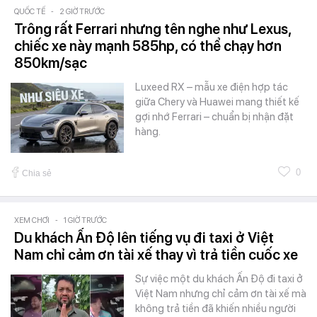
QUỐC TẾ
-
2 GIỜ TRƯỚC
Trông rất Ferrari nhưng tên nghe như Lexus,
chiếc xe này mạnh 585hp, có thể chạy hơn
850km/sạc
Luxeed RX – mẫu xe điện hợp tác
giữa Chery và Huawei mang thiết kế
gợi nhớ Ferrari – chuẩn bị nhận đặt
hàng.
0
Chia sẻ
XEM CHƠI
-
1 GIỜ TRƯỚC
Du khách Ấn Độ lên tiếng vụ đi taxi ở Việt
Nam chỉ cảm ơn tài xế thay vì trả tiền cuốc xe
Sự việc một du khách Ấn Độ đi taxi ở
Việt Nam nhưng chỉ cảm ơn tài xế mà
không trả tiền đã khiến nhiều người