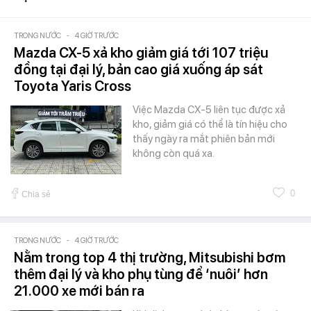
TRONG NƯỚC
-
4 GIỜ TRƯỚC
Mazda CX-5 xả kho giảm giá tới 107 triệu
đồng tại đại lý, bản cao giá xuống áp sát
Toyota Yaris Cross
Việc Mazda CX-5 liên tục được xả
kho, giảm giá có thể là tín hiệu cho
thấy ngày ra mắt phiên bản mới
không còn quá xa.
0
Chia sẻ
TRONG NƯỚC
-
4 GIỜ TRƯỚC
Nằm trong top 4 thị trường, Mitsubishi bơm
thêm đại lý và kho phụ tùng để ‘nuôi’ hơn
21.000 xe mới bán ra