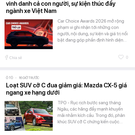
vinh danh cả con người, sự kiện thúc đẩy
ngành xe Việt Nam
Car Choice Awards 2026 mở rộng
phạm vi ghi nhận tới những con
người, nội dung, sự kiện và giá trị nổi
bật đang góp phần định hình diện…
0
Chia sẻ
Ô TÔ
-
16 GIỜ TRƯỚC
Loạt SUV cỡ C đua giảm giá: Mazda CX-5 giá
ngang xe hạng dưới
TPO - Rục rịch bước sang tháng
Ngâu, các hãng đẩy mạnh khuyến
mãi nhằm kích cầu. Trong đó, phân
khúc SUV cỡ C chứng kiến cuộc…