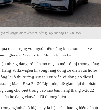
giá tốt với giá niêm yết khởi điểm tại Mỹ khoảng 41.000 USD.
quá quan trọng với người tiêu dùng khi chọn mua xe
hận nghiên cứu về xe tại Edmunds cho biết.
hiệu nhưng đang trở nên mờ nhạt ở một số thị trường cũng
ự. Hãng Volkswagen hi vọng rằng dòng xe điện của họ sẽ
ộng lại ở thị trường Mỹ sau vụ việc về động cơ diesel.
tang Mach E và F-150 Lightning để giành lại thị phần
ãng cũng cho biết trong báo cáo bán hàng tháng 6/2022
n của họ đang chuyển đổi thương hiệu.
 trong ngành ô tô hiện nay là liệu các thương hiệu đến từ