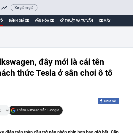
Xe giảm giá
TÔ
ĐÁNH GIÁ XE
VĂN HÓA XE
KỸ THUẬT VÀ TƯ VẤN
XE MÁY
kswagen, đây mới là cái tên
hách thức Tesla ở sân chơi ô tô
Chia sẻ
Thêm AutoPro trên Google
xe điện trên toàn cầu trở nên nhộn nhịp hơn bao giờ hết. Cặp