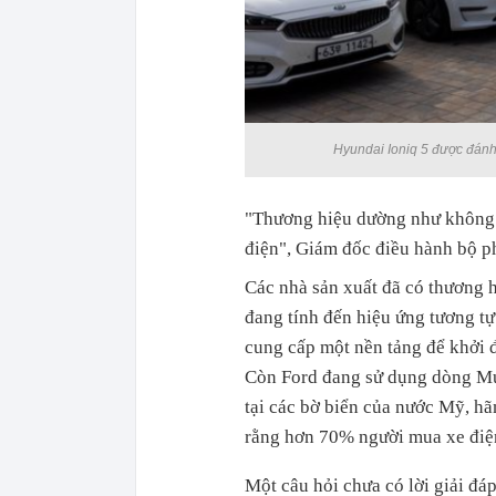
Hyundai Ioniq 5 được đánh 
"Thương hiệu dường như không 
điện", Giám đốc điều hành bộ p
Các nhà sản xuất đã có thương 
đang tính đến hiệu ứng tương t
cung cấp một nền tảng để khởi đ
Còn Ford đang sử dụng dòng Mus
tại các bờ biển của nước Mỹ, h
rằng hơn 70% người mua xe điệ
Một câu hỏi chưa có lời giải đáp