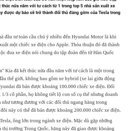
 thúc nửa năm với tư cách từ 1 trong top 5 nhà sản xuất xe
ày được dự báo sẽ trở thành đối thủ đáng gờm của Tesla trong
hà đầu tư toàn cầu chú ý nhiều đến Hyundai Motor là khi
xuất một chiếc xe điện cho Apple. Thỏa thuận đó đã thành
ộc đua xe điện nói chung do tập đoàn đến từ Hàn Quốc
" Kia đã kết thúc nửa đầu năm với tư cách là một trong
ầu thế giới, không bao gồm xe hybrid (xe lai giữa động
 Hyundai đã bán được khoảng 100.000 chiếc xe điện. Đối
 1/3 cổ phần, họ không tiết lộ con số cụ thể nhưng doanh
n như tương đương với các đối thủ ngang hàng trong
 đôi này có thể đã bán được khoảng 200.000 chiếc xe điện.
 Tesla, ông lớn trong ngành xe điện. Mặc dù gặp những
ến thị trường Trung Quốc, hãng này đã giao được khoảng