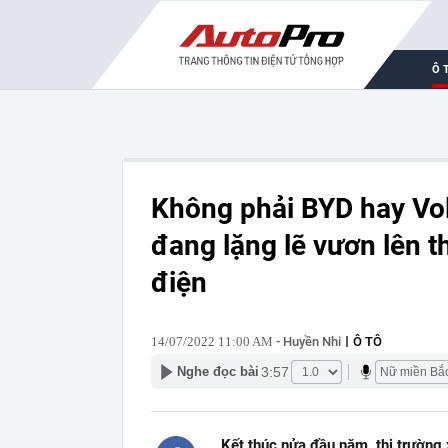
Ô 
Không phải BYD hay Vol
đang lặng lẽ vươn lên t
điện
14/07/2022 11:00 AM
- Huyền Nhi
Ô TÔ
3:57
Nghe đọc bài
Kết thúc nửa đầu năm, thị trường 