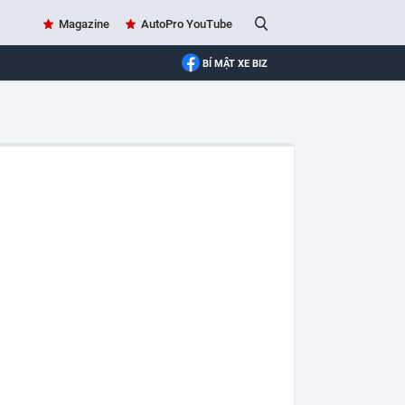
Magazine
AutoPro YouTube
BÍ MẬT XE BIZ