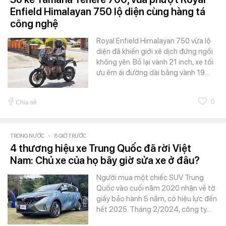
Enfield Himalayan 750 lộ diện cùng hàng tá
công nghệ
Royal Enfield Himalayan 750 vừa lộ
diện đã khiến giới xê dịch đứng ngồi
không yên. Bỏ lại vành 21 inch, xe tối
ưu êm ái đường dài bằng vành 19…
0
Chia sẻ
TRONG NƯỚC
-
8 GIỜ TRƯỚC
4 thương hiệu xe Trung Quốc đã rời Việt
Nam: Chủ xe của họ bây giờ sửa xe ở đâu?
Người mua một chiếc SUV Trung
Quốc vào cuối năm 2020 nhận về tờ
giấy bảo hành 5 năm, có hiệu lực đến
hết 2025. Tháng 2/2024, công ty…