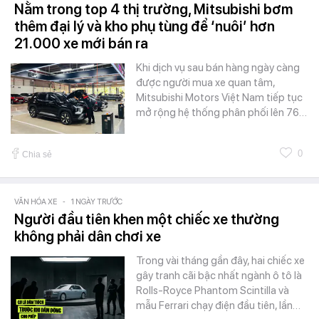
Nằm trong top 4 thị trường, Mitsubishi bơm
thêm đại lý và kho phụ tùng để ‘nuôi’ hơn
21.000 xe mới bán ra
Khi dịch vụ sau bán hàng ngày càng
được người mua xe quan tâm,
Mitsubishi Motors Việt Nam tiếp tục
mở rộng hệ thống phân phối lên 76…
0
Chia sẻ
VĂN HÓA XE
-
1 NGÀY TRƯỚC
Người đầu tiên khen một chiếc xe thường
không phải dân chơi xe
Trong vài tháng gần đây, hai chiếc xe
gây tranh cãi bậc nhất ngành ô tô là
Rolls-Royce Phantom Scintilla và
mẫu Ferrari chạy điện đầu tiên, lần…