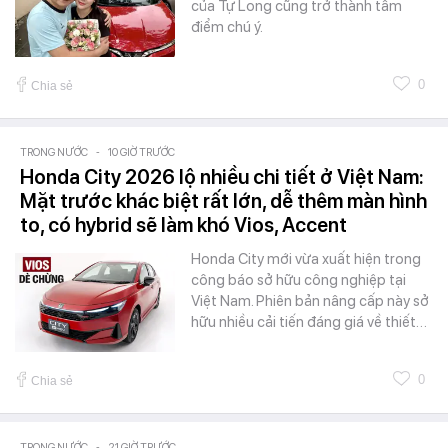
của Tự Long cũng trở thành tâm
điểm chú ý.
0
Chia sẻ
TRONG NƯỚC
-
10 GIỜ TRƯỚC
Honda City 2026 lộ nhiều chi tiết ở Việt Nam:
Mặt trước khác biệt rất lớn, dễ thêm màn hình
to, có hybrid sẽ làm khó Vios, Accent
Honda City mới vừa xuất hiện trong
công báo sở hữu công nghiệp tại
Việt Nam. Phiên bản nâng cấp này sở
hữu nhiều cải tiến đáng giá về thiết…
0
Chia sẻ
TRONG NƯỚC
-
21 GIỜ TRƯỚC