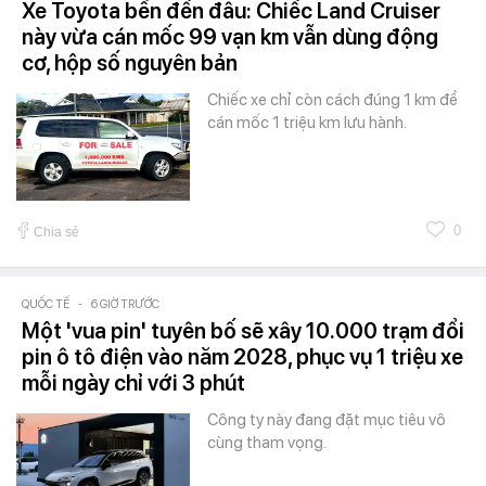
Xe Toyota bền đến đâu: Chiếc Land Cruiser
này vừa cán mốc 99 vạn km vẫn dùng động
cơ, hộp số nguyên bản
Chiếc xe chỉ còn cách đúng 1 km để
cán mốc 1 triệu km lưu hành.
0
Chia sẻ
QUỐC TẾ
-
6 GIỜ TRƯỚC
Một 'vua pin' tuyên bố sẽ xây 10.000 trạm đổi
pin ô tô điện vào năm 2028, phục vụ 1 triệu xe
mỗi ngày chỉ với 3 phút
Công ty này đang đặt mục tiêu vô
cùng tham vọng.