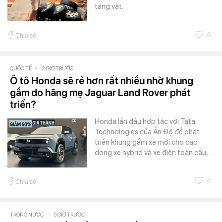
tang vật.
0
Chia sẻ
QUỐC TẾ
-
2 GIỜ TRƯỚC
Ô tô Honda sẽ rẻ hơn rất nhiều nhờ khung
gầm do hãng mẹ Jaguar Land Rover phát
triển?
Honda lần đầu hợp tác với Tata
Technologies của Ấn Độ để phát
triển khung gầm xe mới cho các
dòng xe hybrid và xe điện toàn cầu,…
0
Chia sẻ
TRONG NƯỚC
-
5 GIỜ TRƯỚC