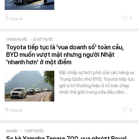
0
Chia sẻ
TRONG NƯỚC
-
6 GIỜ TRƯỚC
Toyota tiếp tục là 'vua doanh số' toàn cầu,
BYD muốn vượt mặt nhưng người Nhật
'nhanh hơn' ở một điểm
Bất chấp sự bứt phá của các hãng xe
Trung Quốc như BYD, Toyota tiếp tục
giữ vị trí thương hiệu ô tô bán chạy
nhất thế giới trong nửa đầu năm…
0
Chia sẻ
XE MÁY
-
7 GIỜ TRƯỚC
So kè Yamaha Tenere 700, vua phượt Royal