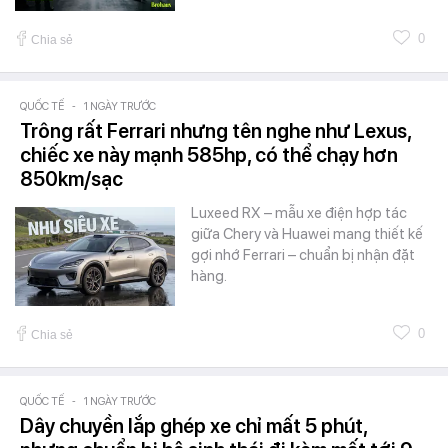
0
Chia sẻ
QUỐC TẾ
-
1 NGÀY TRƯỚC
Trông rất Ferrari nhưng tên nghe như Lexus,
chiếc xe này mạnh 585hp, có thể chạy hơn
850km/sạc
Luxeed RX – mẫu xe điện hợp tác
giữa Chery và Huawei mang thiết kế
gợi nhớ Ferrari – chuẩn bị nhận đặt
hàng.
0
Chia sẻ
QUỐC TẾ
-
1 NGÀY TRƯỚC
Dây chuyền lắp ghép xe chỉ mất 5 phút,