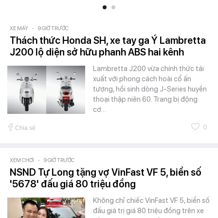
XE MÁY
-
9 GIỜ TRƯỚC
Thách thức Honda SH, xe tay ga Ý Lambretta
J200 lộ diện sở hữu phanh ABS hai kênh
Lambretta J200 vừa chính thức tái
xuất với phong cách hoài cổ ấn
tượng, hồi sinh dòng J-Series huyền
thoại thập niên 60. Trang bị động
cơ…
0
Chia sẻ
XEM CHƠI
-
9 GIỜ TRƯỚC
NSND Tự Long tặng vợ VinFast VF 5, biển số
'5678' đấu giá 80 triệu đồng
Không chỉ chiếc VinFast VF 5, biển số
đấu giá trị giá 80 triệu đồng trên xe