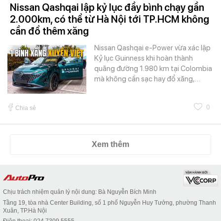
Nissan Qashqai lập kỷ lục đầy bình chạy gần
2.000km, có thể từ Hà Nội tới TP.HCM không
cần đổ thêm xăng
Nissan Qashqai e-Power vừa xác lập
Kỷ lục Guinness khi hoàn thành
quãng đường 1.980 km tại Colombia
mà không cần sạc hay đổ xăng,…
0
Chia sẻ
Xem thêm
Chịu trách nhiệm quản lý nội dung: Bà Nguyễn Bích Minh
Tầng 19, tòa nhà Center Building, số 1 phố Nguyễn Huy Tưởng, phường Thanh
Xuân, TP.Hà Nội