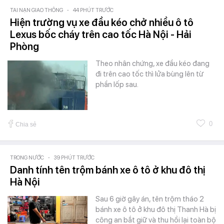
TAI NẠN GIAO THÔNG
-
44 PHÚT TRƯỚC
Hiện trường vụ xe đầu kéo chở nhiều ô tô
Lexus bốc cháy trên cao tốc Hà Nội - Hải
Phòng
Theo nhân chứng, xe đầu kéo đang
đi trên cao tốc thì lửa bùng lên từ
phần lốp sau.
0
Chia sẻ
TRONG NƯỚC
-
39 PHÚT TRƯỚC
Danh tính tên trộm bánh xe ô tô ở khu đô thị
Hà Nội
Sau 6 giờ gây án, tên trộm tháo 2
bánh xe ô tô ở khu đô thị Thanh Hà bị
công an bắt giữ và thu hồi lại toàn bộ