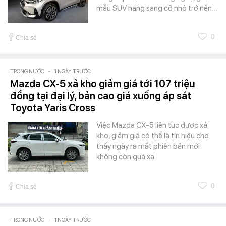
mẫu SUV hạng sang cỡ nhỏ trở nên…
0
Chia sẻ
TRONG NƯỚC
-
1 NGÀY TRƯỚC
Mazda CX-5 xả kho giảm giá tới 107 triệu
đồng tại đại lý, bản cao giá xuống áp sát
Toyota Yaris Cross
Việc Mazda CX-5 liên tục được xả
kho, giảm giá có thể là tín hiệu cho
thấy ngày ra mắt phiên bản mới
không còn quá xa.
0
Chia sẻ
TRONG NƯỚC
-
1 NGÀY TRƯỚC