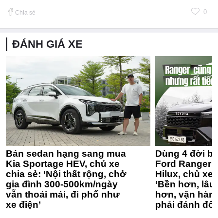
0
Chia sẻ
ĐÁNH GIÁ XE
Bán sedan hạng sang mua
Dùng 4 đời bá
Kia Sportage HEV, chủ xe
Ford Ranger 
chia sẻ: ‘Nội thất rộng, chở
Hilux, chủ xe 
gia đình 300-500km/ngày
‘Bền hơn, lâu 
vẫn thoải mái, đi phố như
hơn, vận hàn
xe điện’
phải đánh đổi