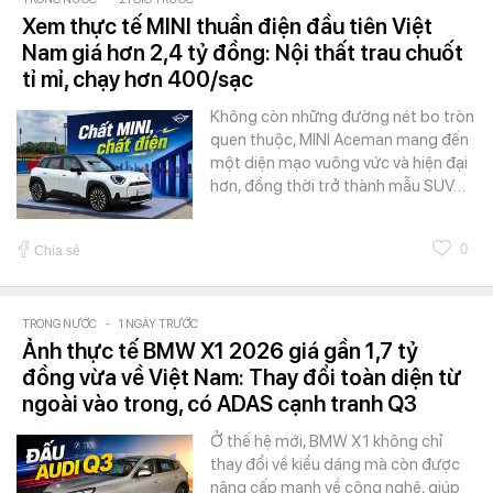
Xem thực tế MINI thuần điện đầu tiên Việt
Nam giá hơn 2,4 tỷ đồng: Nội thất trau chuốt
tỉ mỉ, chạy hơn 400/sạc
Không còn những đường nét bo tròn
quen thuộc, MINI Aceman mang đến
một diện mạo vuông vức và hiện đại
hơn, đồng thời trở thành mẫu SUV…
0
Chia sẻ
TRONG NƯỚC
-
1 NGÀY TRƯỚC
Ảnh thực tế BMW X1 2026 giá gần 1,7 tỷ
đồng vừa về Việt Nam: Thay đổi toàn diện từ
ngoài vào trong, có ADAS cạnh tranh Q3
Ở thế hệ mới, BMW X1 không chỉ
thay đổi về kiểu dáng mà còn được
nâng cấp mạnh về công nghệ, giúp