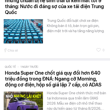
nhưng chuẩn bị hệ sinh thái đi kèm mất tới 9
tháng: Nước đi đáng sợ của xe tải điện Trung
Quốc
Trung Quốc đổi luật chơi xe điện:
Không bán ô tô, bán trọn gói pin,
điện mặt trời và hạ tầng năng lượng.
0
Chia sẻ
QUỐC TẾ
-
1 NGÀY TRƯỚC
Honda Super One chốt giá quy đổi hơn 640
triệu đồng trong ĐNÁ: Ngang cỡ Morning,
động cơ điện, hộp số giả lập 7 cấp, có ADAS
Honda Super One chính thức mở bán
tại Indonesia qua triển lãm GIIAS
2026. Mẫu xe điện cỡ nhỏ thể thao
này dự kiến giao từ tháng 8/2026,…