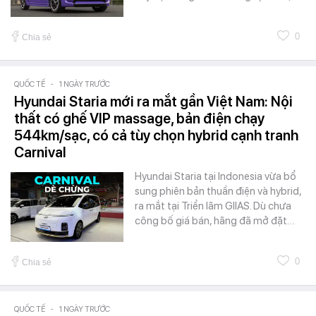
0
Chia sẻ
QUỐC TẾ
-
1 NGÀY TRƯỚC
Hyundai Staria mới ra mắt gần Việt Nam: Nội
thất có ghế VIP massage, bản điện chạy
544km/sạc, có cả tùy chọn hybrid cạnh tranh
Carnival
Hyundai Staria tại Indonesia vừa bổ
sung phiên bản thuần điện và hybrid,
ra mắt tại Triển lãm GIIAS. Dù chưa
công bố giá bán, hãng đã mở đặt…
0
Chia sẻ
QUỐC TẾ
-
1 NGÀY TRƯỚC