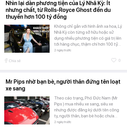
Nhìn lại dàn phương tiện của Lý Nhã Kỳ: Ít
nhưng chất, từ Rolls-Royce Ghost đến du
thuyền hơn 100 tỷ đồng
Không chỉ gắn với hình ảnh xa hoa, Lý
Nhã Kỳ còn từng sở hữu hoặc sử
dụng nhiều phương tiện có giá trị lên
tới hàng chục, thậm chí hơn 100 tỷ…
2 ngày trước
0
Chia sẻ
Mr Pips nhờ bạn bè, người thân đứng tên loạt
xe sang
Theo cáo trạng, Phó Đức Nam (Mr
Pips ) mua nhiều xe sang, siêu xe
nhưng được đăng ký dưới tên công
ty, người thân, bạn bè hoặc chưa…
2 ngày trước