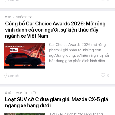
Chia sẻ
Ô TÔ
-
3 GIỜ TRƯỚC
Công bố Car Choice Awards 2026: Mở rộng
vinh danh cả con người, sự kiện thúc đẩy
ngành xe Việt Nam
Car Choice Awards 2026 mở rộng
phạm vi ghi nhận tới những con
người, nội dung, sự kiện và giá trị nổi
bật đang góp phần định hình diện…
0
Chia sẻ
Ô TÔ
-
24 PHÚT TRƯỚC
Loạt SUV cỡ C đua giảm giá: Mazda CX-5 giá
ngang xe hạng dưới
TPO - Rục rịch bước sang tháng