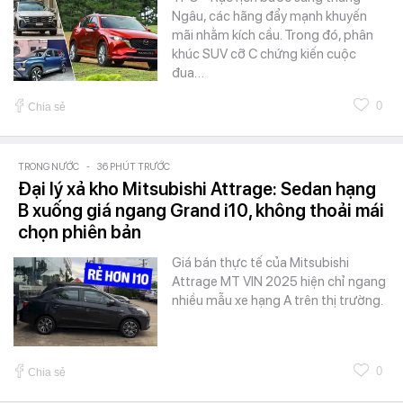
Ngâu, các hãng đẩy mạnh khuyến
mãi nhằm kích cầu. Trong đó, phân
khúc SUV cỡ C chứng kiến cuộc
đua…
0
Chia sẻ
TRONG NƯỚC
-
36 PHÚT TRƯỚC
Đại lý xả kho Mitsubishi Attrage: Sedan hạng
B xuống giá ngang Grand i10, không thoải mái
chọn phiên bản
Giá bán thực tế của Mitsubishi
Attrage MT VIN 2025 hiện chỉ ngang
nhiều mẫu xe hạng A trên thị trường.
0
Chia sẻ