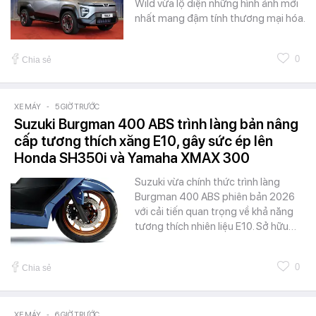
Wild vừa lộ diện những hình ảnh mới
nhất mang đậm tính thương mại hóa.
0
Chia sẻ
XE MÁY
-
5 GIỜ TRƯỚC
Suzuki Burgman 400 ABS trình làng bản nâng
cấp tương thích xăng E10, gây sức ép lên
Honda SH350i và Yamaha XMAX 300
Suzuki vừa chính thức trình làng
Burgman 400 ABS phiên bản 2026
với cải tiến quan trọng về khả năng
tương thích nhiên liệu E10. Sở hữu…
0
Chia sẻ
XE MÁY
-
6 GIỜ TRƯỚC