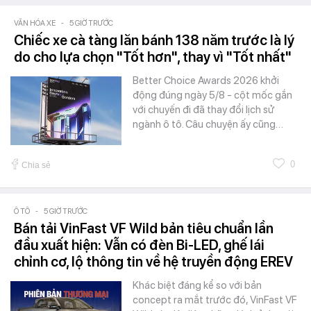
VĂN HÓA XE
-
5 GIỜ TRƯỚC
Chiếc xe cà tàng lăn bánh 138 năm trước là lý
do cho lựa chọn "Tốt hơn", thay vì "Tốt nhất"
Better Choice Awards 2026 khởi
động đúng ngày 5/8 - cột mốc gắn
với chuyến đi đã thay đổi lịch sử
ngành ô tô. Câu chuyện ấy cũng…
0
Chia sẻ
Ô TÔ
-
5 GIỜ TRƯỚC
Bán tải VinFast VF Wild bản tiêu chuẩn lần
đầu xuất hiện: Vẫn có đèn Bi-LED, ghế lái
chỉnh cơ, lộ thông tin về hệ truyền động EREV
Khác biệt đáng kể so với bản
concept ra mắt trước đó, VinFast VF