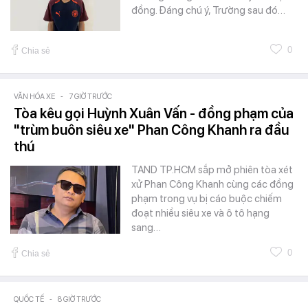
đồng. Đáng chú ý, Trường sau đó…
0
Chia sẻ
VĂN HÓA XE
-
7 GIỜ TRƯỚC
Tòa kêu gọi Huỳnh Xuân Vấn - đồng phạm của
"trùm buôn siêu xe" Phan Công Khanh ra đầu
thú
TAND TP.HCM sắp mở phiên tòa xét
xử Phan Công Khanh cùng các đồng
phạm trong vụ bị cáo buộc chiếm
đoạt nhiều siêu xe và ô tô hạng
sang…
0
Chia sẻ
QUỐC TẾ
-
8 GIỜ TRƯỚC