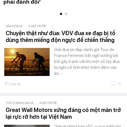
phải đánh đổi’
VĂN HÓA XE
-
2 GIỜ TRƯỚC
Chuyện thật như đùa: VĐV đua xe đạp bị tố
dùng thêm miếng độn ngực để chiến thắng
Giải đua xe đạp danh giá Tour de
France Femmes bất ngờ vướng bê
bối gây tranh cãi khi một số tay đua
bị nghi cố tình nhét thêm đệm vào
áo…
0
Chia sẻ
THỬ & ĐÁNH GIÁ XE
-
4 GIỜ TRƯỚC
Great Wall Motors xứng đáng có một màn trở
lại rực rỡ hơn tại Việt Nam
“Haval dừng bán rồi” — suy nghĩ này