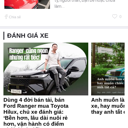
ty, người thân, bạn bè hoặc chưa
làm…
0
Chia sẻ
ĐÁNH GIÁ XE
Dùng 4 đời bán tải, bán
Anh muốn làm
Ford Ranger mua Toyota
xe, hay muốn 
Hilux, chủ xe đánh giá:
thay anh tất c
‘Bền hơn, lâu dài nuôi rẻ
hơn, vận hành có điểm