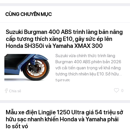
CÙNG CHUYÊN MỤC
Suzuki Burgman 400 ABS trình làng bản nâng
cấp tương thích xăng E10, gây sức ép lên
Honda SH350i và Yamaha XMAX 300
Suzuki vừa chính thức trình làng
Burgman 400 ABS phiên bản 2026
với cải tiến quan trọng về khả năng
tương thích nhiên liệu E10. Sở hữu…
5 giờ trước
0
Chia sẻ
Mẫu xe điện Lingjie 1250 Ultra giá 54 triệu sở
hữu sạc nhanh khiến Honda và Yamaha phải
lo sốt vó