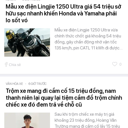
Mẫu xe điện Lingjie 1250 Ultra giá 54 triệu sở
hữu sạc nhanh khiến Honda và Yamaha phải
lo sốt vó
Mẫu xe điện Lingjie 1250 Ultra vừa
chính thức chốt giá khoảng 54 triệu
đồng, gây chấn động nhờ vận tốc
135 km/h, pin CATL 11 kWh đi được…
0
Chia sẻ
VĂN HÓA XE
-
6 GIỜ TRƯỚC
Trộm xe mang đi cầm cố 15 triệu đồng, nam
thanh niên lại quay lại tiệm cầm đồ trộm chính
chiếc xe đó đem trả về chỗ cũ
Sau khi trộm chiếc xe máy trị giá
khoảng 23 triệu đồng, Hoàng Văn
Trường mang đi cầm cố lấy 15 triệu