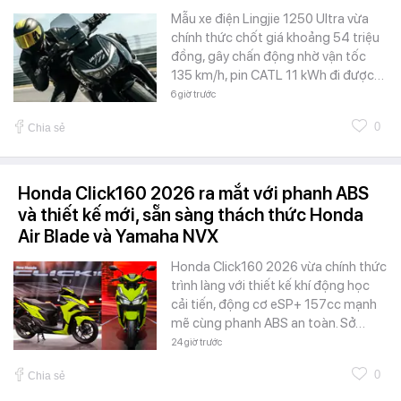
Mẫu xe điện Lingjie 1250 Ultra vừa
chính thức chốt giá khoảng 54 triệu
đồng, gây chấn động nhờ vận tốc
135 km/h, pin CATL 11 kWh đi được…
6 giờ trước
0
Chia sẻ
Honda Click160 2026 ra mắt với phanh ABS
và thiết kế mới, sẵn sàng thách thức Honda
Air Blade và Yamaha NVX
Honda Click160 2026 vừa chính thức
trình làng với thiết kế khí động học
cải tiến, động cơ eSP+ 157cc mạnh
mẽ cùng phanh ABS an toàn. Sở…
24 giờ trước
0
Chia sẻ