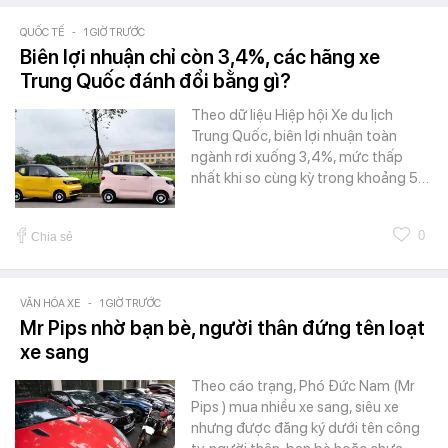
QUỐC TẾ
-
1 GIỜ TRƯỚC
Biên lợi nhuận chỉ còn 3,4%, các hãng xe
Trung Quốc đánh đổi bằng gì?
Theo dữ liệu Hiệp hội Xe du lịch
Trung Quốc, biên lợi nhuận toàn
ngành rơi xuống 3,4%, mức thấp
nhất khi so cùng kỳ trong khoảng 5…
0
Chia sẻ
VĂN HÓA XE
-
1 GIỜ TRƯỚC
Mr Pips nhờ bạn bè, người thân đứng tên loạt
xe sang
Theo cáo trạng, Phó Đức Nam (Mr
Pips ) mua nhiều xe sang, siêu xe
nhưng được đăng ký dưới tên công