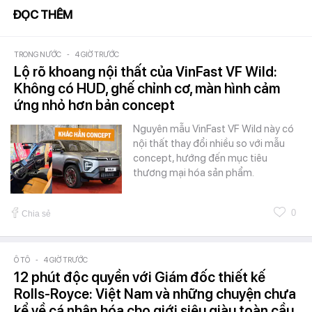
ĐỌC THÊM
TRONG NƯỚC
-
4 GIỜ TRƯỚC
Lộ rõ khoang nội thất của VinFast VF Wild:
Không có HUD, ghế chỉnh cơ, màn hình cảm
ứng nhỏ hơn bản concept
Nguyên mẫu VinFast VF Wild này có
nội thất thay đổi nhiều so với mẫu
concept, hướng đến mục tiêu
thương mại hóa sản phẩm.
0
Chia sẻ
Ô TÔ
-
4 GIỜ TRƯỚC
12 phút độc quyền với Giám đốc thiết kế
Rolls-Royce: Việt Nam và những chuyện chưa
kể về cá nhân hóa cho giới siêu giàu toàn cầu