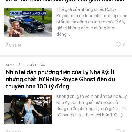
Thế giới của những chiếc Rolls-
Royce triệu đô luôn phủ một lớp màn
bí ẩn khiến công chúng tò mò. Ở đó,
giá trị không nằm ở những khối
động…
0
Chia sẻ
XEM CHƠI
-
3 GIỜ TRƯỚC
Nhìn lại dàn phương tiện của Lý Nhã Kỳ: Ít
nhưng chất, từ Rolls-Royce Ghost đến du
thuyền hơn 100 tỷ đồng
Không chỉ gắn với hình ảnh xa hoa, Lý
Nhã Kỳ còn từng sở hữu hoặc sử
dụng nhiều phương tiện có giá trị lên
tới hàng chục, thậm chí hơn 100 tỷ…
0