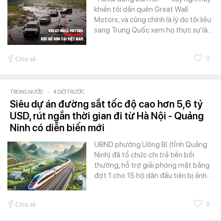
khiến tôi dần quên Great Wall
Motors, và cũng chính là lý do tôi liều
sang Trung Quốc xem họ thực sự là…
0
Chia sẻ
TRONG NƯỚC
-
4 GIỜ TRƯỚC
Siêu dự án đường sắt tốc độ cao hơn 5,6 tỷ
USD, rút ngắn thời gian đi từ Hà Nội - Quảng
Ninh có diễn biến mới
UBND phường Uông Bí (tỉnh Quảng
Ninh) đã tổ chức chi trả tiền bồi
thường, hỗ trợ giải phóng mặt bằng
đợt 1 cho 15 hộ dân đầu tiên bị ảnh…
0
Chia sẻ