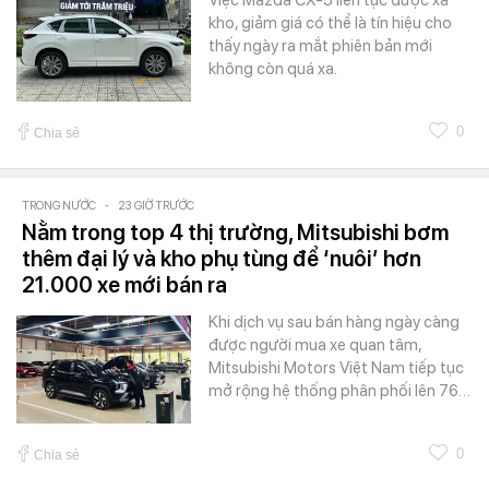
kho, giảm giá có thể là tín hiệu cho
thấy ngày ra mắt phiên bản mới
không còn quá xa.
0
Chia sẻ
TRONG NƯỚC
-
23 GIỜ TRƯỚC
Nằm trong top 4 thị trường, Mitsubishi bơm
thêm đại lý và kho phụ tùng để ‘nuôi’ hơn
21.000 xe mới bán ra
Khi dịch vụ sau bán hàng ngày càng
được người mua xe quan tâm,
Mitsubishi Motors Việt Nam tiếp tục
mở rộng hệ thống phân phối lên 76…
0
Chia sẻ