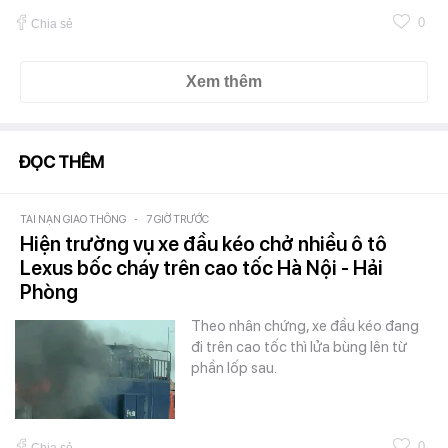
0
Chia sẻ
Xem thêm
ĐỌC THÊM
TAI NẠN GIAO THÔNG
-
7 GIỜ TRƯỚC
Hiện trường vụ xe đầu kéo chở nhiều ô tô
Lexus bốc cháy trên cao tốc Hà Nội - Hải
Phòng
Theo nhân chứng, xe đầu kéo đang
đi trên cao tốc thì lửa bùng lên từ
phần lốp sau.
0