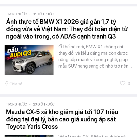
TRONG NƯỚC
-
18 GIỜ TRƯỚC
Ảnh thực tế BMW X1 2026 giá gần 1,7 tỷ
đồng vừa về Việt Nam: Thay đổi toàn diện từ
ngoài vào trong, có ADAS cạnh tranh Q3
Ở thế hệ mới, BMW X1 không chỉ
thay đổi về kiểu dáng mà còn được
nâng cấp mạnh về công nghệ, giúp
mẫu SUV hạng sang cỡ nhỏ trở nên…
0
Chia sẻ
TRONG NƯỚC
-
23 GIỜ TRƯỚC
Mazda CX-5 xả kho giảm giá tới 107 triệu
đồng tại đại lý, bản cao giá xuống áp sát
Toyota Yaris Cross
Việc Mazda CX-5 liên tục được xả