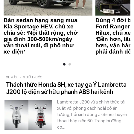
Bán sedan hạng sang mua
Dùng 4 đời bá
Kia Sportage HEV, chủ xe
Ford Ranger 
chia sẻ: ‘Nội thất rộng, chở
Hilux, chủ xe 
gia đình 300-500km/ngày
‘Bền hơn, lâu 
vẫn thoải mái, đi phố như
hơn, vận hàn
xe điện’
phải đánh đổi
XE MÁY
-
3 GIỜ TRƯỚC
Thách thức Honda SH, xe tay ga Ý Lambretta
J200 lộ diện sở hữu phanh ABS hai kênh
Lambretta J200 vừa chính thức tái
xuất với phong cách hoài cổ ấn
tượng, hồi sinh dòng J-Series huyền
thoại thập niên 60. Trang bị động
cơ…