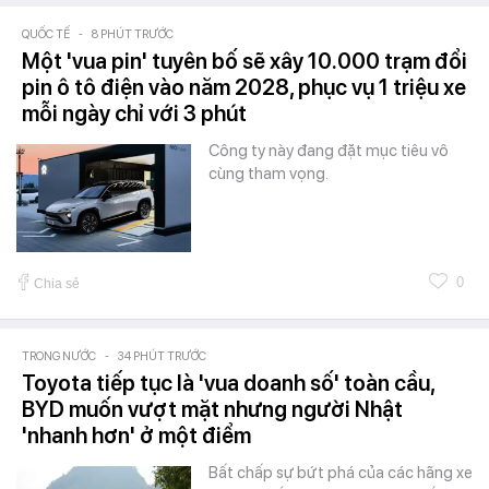
QUỐC TẾ
-
8 PHÚT TRƯỚC
Một 'vua pin' tuyên bố sẽ xây 10.000 trạm đổi
pin ô tô điện vào năm 2028, phục vụ 1 triệu xe
mỗi ngày chỉ với 3 phút
Công ty này đang đặt mục tiêu vô
cùng tham vọng.
0
Chia sẻ
TRONG NƯỚC
-
34 PHÚT TRƯỚC
Toyota tiếp tục là 'vua doanh số' toàn cầu,
BYD muốn vượt mặt nhưng người Nhật
'nhanh hơn' ở một điểm
Bất chấp sự bứt phá của các hãng xe