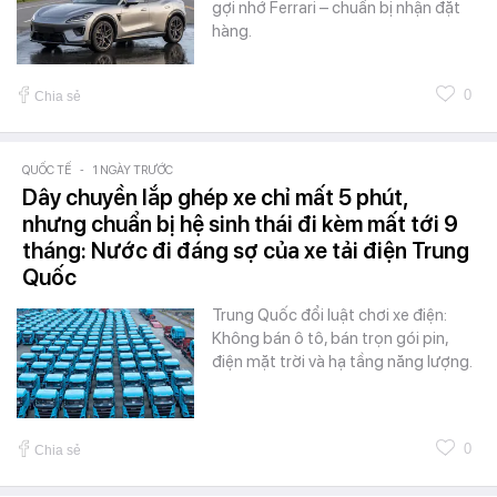
gợi nhớ Ferrari – chuẩn bị nhận đặt
hàng.
0
Chia sẻ
QUỐC TẾ
-
1 NGÀY TRƯỚC
Dây chuyền lắp ghép xe chỉ mất 5 phút,
nhưng chuẩn bị hệ sinh thái đi kèm mất tới 9
tháng: Nước đi đáng sợ của xe tải điện Trung
Quốc
Trung Quốc đổi luật chơi xe điện:
Không bán ô tô, bán trọn gói pin,
điện mặt trời và hạ tầng năng lượng.
0
Chia sẻ