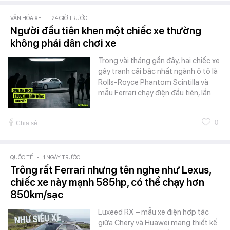
VĂN HÓA XE
-
24 GIỜ TRƯỚC
Người đầu tiên khen một chiếc xe thường
không phải dân chơi xe
Trong vài tháng gần đây, hai chiếc xe
gây tranh cãi bậc nhất ngành ô tô là
Rolls-Royce Phantom Scintilla và
mẫu Ferrari chạy điện đầu tiên, lần…
0
Chia sẻ
QUỐC TẾ
-
1 NGÀY TRƯỚC
Trông rất Ferrari nhưng tên nghe như Lexus,
chiếc xe này mạnh 585hp, có thể chạy hơn
850km/sạc
Luxeed RX – mẫu xe điện hợp tác
giữa Chery và Huawei mang thiết kế