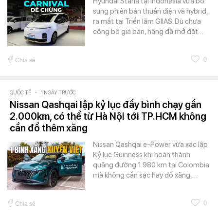
Hyundai Staria tại Indonesia vừa bổ
sung phiên bản thuần điện và hybrid,
ra mắt tại Triển lãm GIIAS. Dù chưa
công bố giá bán, hãng đã mở đặt…
0
Chia sẻ
QUỐC TẾ
-
1 NGÀY TRƯỚC
Nissan Qashqai lập kỷ lục đầy bình chạy gần
2.000km, có thể từ Hà Nội tới TP.HCM không
cần đổ thêm xăng
Nissan Qashqai e-Power vừa xác lập
Kỷ lục Guinness khi hoàn thành
quãng đường 1.980 km tại Colombia
mà không cần sạc hay đổ xăng,…
0
Chia sẻ