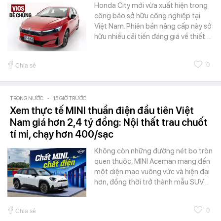
Honda City mới vừa xuất hiện trong
công báo sở hữu công nghiệp tại
Việt Nam. Phiên bản nâng cấp này sở
hữu nhiều cải tiến đáng giá về thiết…
0
Chia sẻ
TRONG NƯỚC
-
15 GIỜ TRƯỚC
Xem thực tế MINI thuần điện đầu tiên Việt
Nam giá hơn 2,4 tỷ đồng: Nội thất trau chuốt
tỉ mỉ, chạy hơn 400/sạc
Không còn những đường nét bo tròn
quen thuộc, MINI Aceman mang đến
một diện mạo vuông vức và hiện đại
hơn, đồng thời trở thành mẫu SUV…
0
Chia sẻ