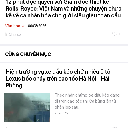
12 phút độc quyền với Giám đốc thiết kế
Rolls-Royce: Việt Nam và những chuyện chưa
kể về cá nhân hóa cho giới siêu giàu toàn cầu
Văn hóa xe
-06/08/2026
0
Chia sẻ
CÙNG CHUYÊN MỤC
Hiện trường vụ xe đầu kéo chở nhiều ô tô
Lexus bốc cháy trên cao tốc Hà Nội - Hải
Phòng
Theo nhân chứng, xe đầu kéo đang
đi trên cao tốc thì lửa bùng lên từ
phần lốp sau.
7 giờ trước