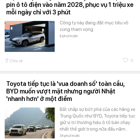
pin ô tô điện vào năm 2028, phục vụ 1 triệu xe
mỗi ngày chỉ với 3 phút
Công ty này đang đặt mục tiêu vô
cùng tham vọng.
8 phút trước
0
Chia sẻ
Toyota tiếp tục là 'vua doanh số' toàn cầu,
BYD muốn vượt mặt nhưng người Nhật
'nhanh hơn' ở một điểm
Bất chấp sự bứt phá của các hãng xe
Trung Quốc như BYD, Toyota tiếp tục
giữ vị trí thương hiệu ô tô bán chạy
nhất thế giới trong nửa đầu năm…
34 phút trước