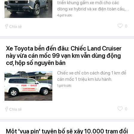
triển khung gầm xe mới cho các
dòng xe hybrid và xe điện toàn cầu,…
4 giờ trước
0
Chia sẻ
Xe Toyota bền đến đâu: Chiếc Land Cruiser
này vừa cán mốc 99 vạn km vẫn dùng động
cơ, hộp số nguyên bản
Chiếc xe chỉ còn cách đúng 1 km để
cán mốc 1 triệu km lưu hành.
1 giờ trước
0
Chia sẻ
Một 'vua pin' tuyên bố sẽ xây 10.000 trạm đổi