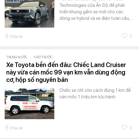
Technologies của Ấn Độ để phát
triển khung gầm xe mới cho các
dòng xe hybrid và xe điện toàn cầu,…
0
Chia sẻ
TRONG NƯỚC
-
1 GIỜ TRƯỚC
Xe Toyota bền đến đâu: Chiếc Land Cruiser
này vừa cán mốc 99 vạn km vẫn dùng động
cơ, hộp số nguyên bản
Chiếc xe chỉ còn cách đúng 1 km để
cán mốc 1 triệu km lưu hành.
0
Chia sẻ