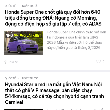
QUỐC TẾ
-
1 NGÀY TRƯỚC
Honda Super One chốt giá quy đổi hơn 640
triệu đồng trong ĐNÁ: Ngang cỡ Morning,
động cơ điện, hộp số giả lập 7 cấp, có ADAS
Honda Super One chính thức mở bán
tại Indonesia qua triển lãm GIIAS
2026. Mẫu xe điện cỡ nhỏ thể thao
này dự kiến giao từ tháng 8/2026,…
0
Chia sẻ
QUỐC TẾ
-
1 NGÀY TRƯỚC
Hyundai Staria mới ra mắt gần Việt Nam: Nội
thất có ghế VIP massage, bản điện chạy
544km/sạc, có cả tùy chọn hybrid cạnh tranh
Carnival