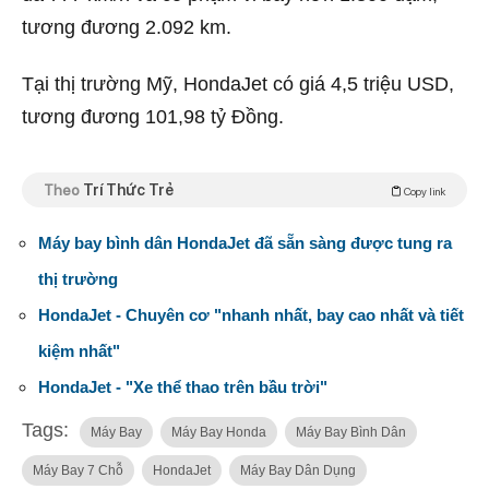
tương đương 2.092 km.
Tại thị trường Mỹ, HondaJet có giá 4,5 triệu USD,
tương đương 101,98 tỷ Đồng.
Theo
Trí Thức Trẻ
Copy link
Máy bay bình dân HondaJet đã sẵn sàng được tung ra
thị trường
HondaJet - Chuyên cơ "nhanh nhất, bay cao nhất và tiết
kiệm nhất"
HondaJet - "Xe thể thao trên bầu trời"
Tags:
Máy Bay
Máy Bay Honda
Máy Bay Bình Dân
Máy Bay 7 Chỗ
HondaJet
Máy Bay Dân Dụng