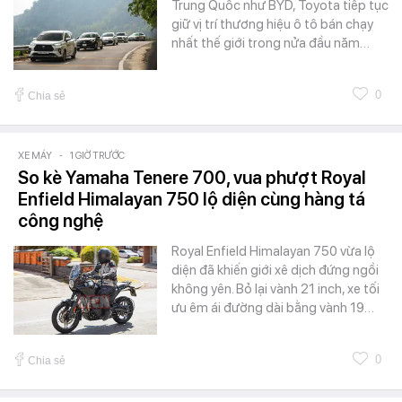
Trung Quốc như BYD, Toyota tiếp tục
giữ vị trí thương hiệu ô tô bán chạy
nhất thế giới trong nửa đầu năm…
0
Chia sẻ
XE MÁY
-
1 GIỜ TRƯỚC
So kè Yamaha Tenere 700, vua phượt Royal
Enfield Himalayan 750 lộ diện cùng hàng tá
công nghệ
Royal Enfield Himalayan 750 vừa lộ
diện đã khiến giới xê dịch đứng ngồi
không yên. Bỏ lại vành 21 inch, xe tối
ưu êm ái đường dài bằng vành 19…
0
Chia sẻ