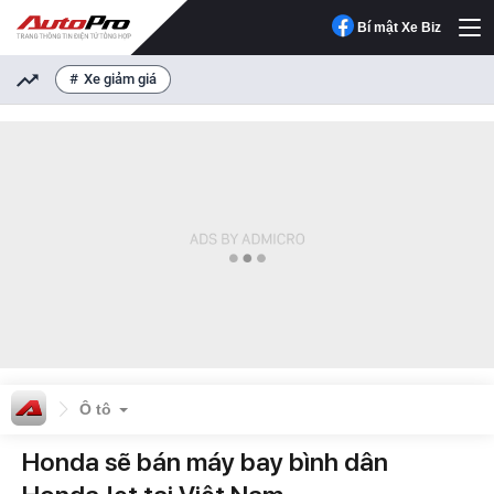
Bí mật Xe Biz
Xe giảm giá
Ô tô
Honda sẽ bán máy bay bình dân