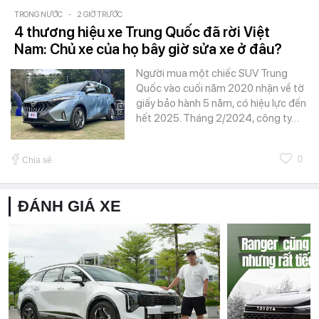
TRONG NƯỚC
-
2 GIỜ TRƯỚC
4 thương hiệu xe Trung Quốc đã rời Việt
Nam: Chủ xe của họ bây giờ sửa xe ở đâu?
Người mua một chiếc SUV Trung
Quốc vào cuối năm 2020 nhận về tờ
giấy bảo hành 5 năm, có hiệu lực đến
hết 2025. Tháng 2/2024, công ty…
0
Chia sẻ
ĐÁNH GIÁ XE