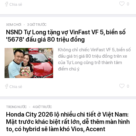
0
Chia sẻ
XEM CHƠI
-
3 GIỜ TRƯỚC
NSND Tự Long tặng vợ VinFast VF 5, biển số
'5678' đấu giá 80 triệu đồng
Không chỉ chiếc VinFast VF 5, biển số
đấu giá trị giá 80 triệu đồng trên xe
của Tự Long cũng trở thành tâm
điểm chú ý.
0
Chia sẻ
TRONG NƯỚC
-
4 GIỜ TRƯỚC
Honda City 2026 lộ nhiều chi tiết ở Việt Nam:
Mặt trước khác biệt rất lớn, dễ thêm màn hình
to, có hybrid sẽ làm khó Vios, Accent