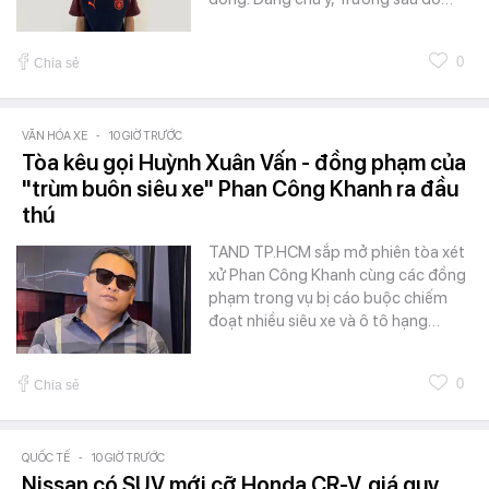
0
Chia sẻ
VĂN HÓA XE
-
10 GIỜ TRƯỚC
Tòa kêu gọi Huỳnh Xuân Vấn - đồng phạm của
"trùm buôn siêu xe" Phan Công Khanh ra đầu
thú
TAND TP.HCM sắp mở phiên tòa xét
xử Phan Công Khanh cùng các đồng
phạm trong vụ bị cáo buộc chiếm
đoạt nhiều siêu xe và ô tô hạng…
0
Chia sẻ
QUỐC TẾ
-
10 GIỜ TRƯỚC
Nissan có SUV mới cỡ Honda CR-V, giá quy