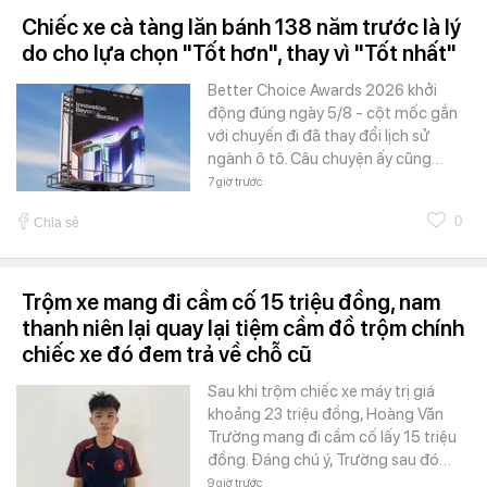
Chiếc xe cà tàng lăn bánh 138 năm trước là lý
do cho lựa chọn "Tốt hơn", thay vì "Tốt nhất"
Better Choice Awards 2026 khởi
động đúng ngày 5/8 - cột mốc gắn
với chuyến đi đã thay đổi lịch sử
ngành ô tô. Câu chuyện ấy cũng…
7 giờ trước
0
Chia sẻ
Trộm xe mang đi cầm cố 15 triệu đồng, nam
thanh niên lại quay lại tiệm cầm đồ trộm chính
chiếc xe đó đem trả về chỗ cũ
Sau khi trộm chiếc xe máy trị giá
khoảng 23 triệu đồng, Hoàng Văn
Trường mang đi cầm cố lấy 15 triệu
đồng. Đáng chú ý, Trường sau đó…
9 giờ trước