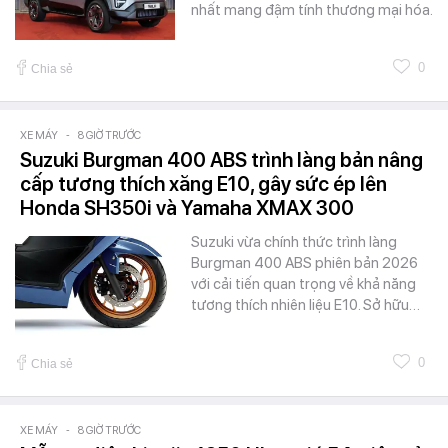
nhất mang đậm tính thương mại hóa.
0
Chia sẻ
XE MÁY
-
8 GIỜ TRƯỚC
Suzuki Burgman 400 ABS trình làng bản nâng
cấp tương thích xăng E10, gây sức ép lên
Honda SH350i và Yamaha XMAX 300
Suzuki vừa chính thức trình làng
Burgman 400 ABS phiên bản 2026
với cải tiến quan trọng về khả năng
tương thích nhiên liệu E10. Sở hữu…
0
Chia sẻ
XE MÁY
-
8 GIỜ TRƯỚC