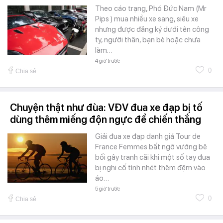
Theo cáo trạng, Phó Đức Nam (Mr
Pips ) mua nhiều xe sang, siêu xe
nhưng được đăng ký dưới tên công
ty, người thân, bạn bè hoặc chưa
làm…
4 giờ trước
0
Chia sẻ
Chuyện thật như đùa: VĐV đua xe đạp bị tố
dùng thêm miếng độn ngực để chiến thắng
Giải đua xe đạp danh giá Tour de
France Femmes bất ngờ vướng bê
bối gây tranh cãi khi một số tay đua
bị nghi cố tình nhét thêm đệm vào
áo…
5 giờ trước
0
Chia sẻ