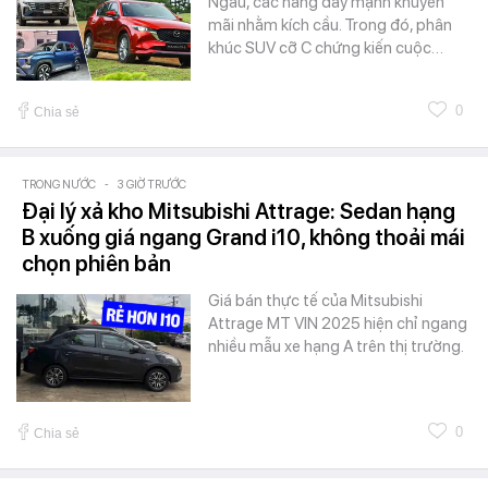
Ngâu, các hãng đẩy mạnh khuyến
mãi nhằm kích cầu. Trong đó, phân
khúc SUV cỡ C chứng kiến cuộc…
0
Chia sẻ
TRONG NƯỚC
-
3 GIỜ TRƯỚC
Đại lý xả kho Mitsubishi Attrage: Sedan hạng
B xuống giá ngang Grand i10, không thoải mái
chọn phiên bản
Giá bán thực tế của Mitsubishi
Attrage MT VIN 2025 hiện chỉ ngang
nhiều mẫu xe hạng A trên thị trường.
0
Chia sẻ