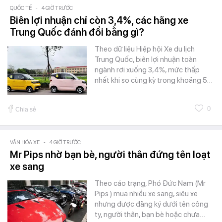
QUỐC TẾ
-
4 GIỜ TRƯỚC
Biên lợi nhuận chỉ còn 3,4%, các hãng xe
Trung Quốc đánh đổi bằng gì?
Theo dữ liệu Hiệp hội Xe du lịch
Trung Quốc, biên lợi nhuận toàn
ngành rơi xuống 3,4%, mức thấp
nhất khi so cùng kỳ trong khoảng 5…
0
Chia sẻ
VĂN HÓA XE
-
4 GIỜ TRƯỚC
Mr Pips nhờ bạn bè, người thân đứng tên loạt
xe sang
Theo cáo trạng, Phó Đức Nam (Mr
Pips ) mua nhiều xe sang, siêu xe
nhưng được đăng ký dưới tên công
ty, người thân, bạn bè hoặc chưa…