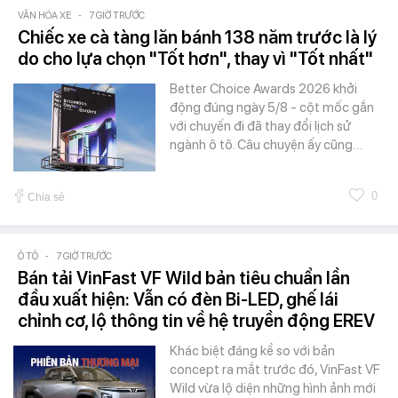
VĂN HÓA XE
-
7 GIỜ TRƯỚC
Chiếc xe cà tàng lăn bánh 138 năm trước là lý
do cho lựa chọn "Tốt hơn", thay vì "Tốt nhất"
Better Choice Awards 2026 khởi
động đúng ngày 5/8 - cột mốc gắn
với chuyến đi đã thay đổi lịch sử
ngành ô tô. Câu chuyện ấy cũng…
0
Chia sẻ
Ô TÔ
-
7 GIỜ TRƯỚC
Bán tải VinFast VF Wild bản tiêu chuẩn lần
đầu xuất hiện: Vẫn có đèn Bi-LED, ghế lái
chỉnh cơ, lộ thông tin về hệ truyền động EREV
Khác biệt đáng kể so với bản
concept ra mắt trước đó, VinFast VF
Wild vừa lộ diện những hình ảnh mới