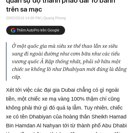
quân sự độ thành pháo đài 10 bánh
trên sa mạc
20/02/2019 14:00 PM
| Quang Phong
Thêm AutoPro trên Google
Ở một quốc gia mà siêu xe thể thao lẫn xe siêu
sang đi ngoài đường như cơm bữa như các tiểu
vương quốc Ả Rập thống nhất, phải sở hữu một
chiếc xe khổng lồ như Dhabiyan mới đúng là đẳng
cấp.
Xét tới việc các đại gia Dubai chẳng có gì ngoài
tiền, một chiếc xe mạ vàng 100% thậm chí cũng
không phải thứ gì đó quá lạ lẫm. Tuy nhiên, chiếc
xe có tên Dhabiyan của hoàng thân Sheikh Hamad
Bin Hamdan Al Nahyan tới từ thành phố Abu Dhabi