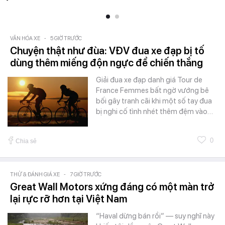
VĂN HÓA XE
-
5 GIỜ TRƯỚC
Chuyện thật như đùa: VĐV đua xe đạp bị tố
dùng thêm miếng độn ngực để chiến thắng
Giải đua xe đạp danh giá Tour de
France Femmes bất ngờ vướng bê
bối gây tranh cãi khi một số tay đua
bị nghi cố tình nhét thêm đệm vào…
0
Chia sẻ
THỬ & ĐÁNH GIÁ XE
-
7 GIỜ TRƯỚC
Great Wall Motors xứng đáng có một màn trở
lại rực rỡ hơn tại Việt Nam
“Haval dừng bán rồi” — suy nghĩ này