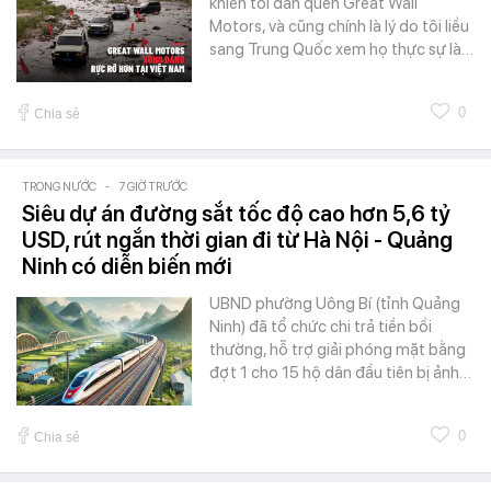
khiến tôi dần quên Great Wall
Motors, và cũng chính là lý do tôi liều
sang Trung Quốc xem họ thực sự là…
0
Chia sẻ
TRONG NƯỚC
-
7 GIỜ TRƯỚC
Siêu dự án đường sắt tốc độ cao hơn 5,6 tỷ
USD, rút ngắn thời gian đi từ Hà Nội - Quảng
Ninh có diễn biến mới
UBND phường Uông Bí (tỉnh Quảng
Ninh) đã tổ chức chi trả tiền bồi
thường, hỗ trợ giải phóng mặt bằng
đợt 1 cho 15 hộ dân đầu tiên bị ảnh…
0
Chia sẻ