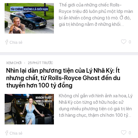
Thế giới của những chiếc Rolls-
Royce triệu đô luôn phủ một lớp màn
bí ẩn khiến công chúng tò mò. Ở đó,
giá trị không nằm ở những khối…
0
Chia sẻ
XEM CHƠI
-
25 PHÚT TRƯỚC
Nhìn lại dàn phương tiện của Lý Nhã Kỳ: Ít
nhưng chất, từ Rolls-Royce Ghost đến du
thuyền hơn 100 tỷ đồng
Không chỉ gắn với hình ảnh xa hoa, Lý
Nhã Kỳ còn từng sở hữu hoặc sử
dụng nhiều phương tiện có giá trị lên
tới hàng chục, thậm chí hơn 100 tỷ…
0
Chia sẻ