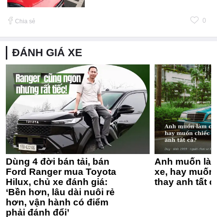
0
Chia sẻ
ĐÁNH GIÁ XE
Dùng 4 đời bán tải, bán
Anh muốn làm
Ford Ranger mua Toyota
xe, hay muốn 
Hilux, chủ xe đánh giá:
thay anh tất c
‘Bền hơn, lâu dài nuôi rẻ
hơn, vận hành có điểm
phải đánh đổi’