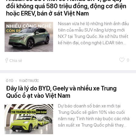
đổi không quá 580 triệu đồng, động cơ điện
hoặc EREV, bán ở sát Việt Nam
Nissan vừa hé lộ những hình ảnh đầu
tiên của mẫu SUV năng lượng mới
NX7 tại Trung Quốc. Xe sở hữu thiết
kế hiện đại, công nghệ LiDAR tiên…
0
Chia sẻ
Ô TÔ
-
11 GIỜ TRƯỚC
Đây là lý do BYD, Geely và nhiều xe Trung
Quốc ồ ạt vào Việt Nam
Dự báo doanh số bán xe mới tại
Trung Quốc sẽ giảm 10% vào cuối
năm nay. Tình hình này buộc các nhà
sản xuất xe Trung Quốc phải thay…