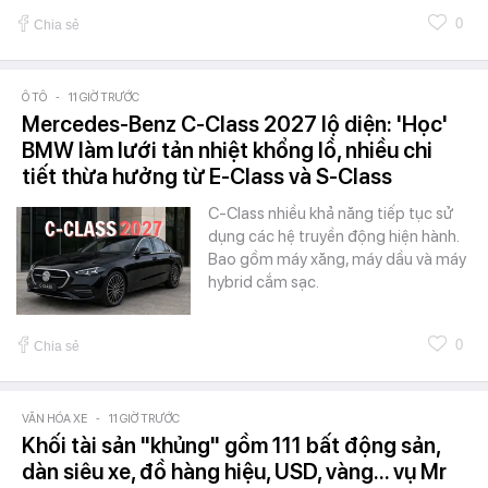
0
Chia sẻ
Ô TÔ
-
11 GIỜ TRƯỚC
Mercedes-Benz C-Class 2027 lộ diện: 'Học'
BMW làm lưới tản nhiệt khổng lồ, nhiều chi
tiết thừa hưởng từ E-Class và S-Class
C-Class nhiều khả năng tiếp tục sử
dụng các hệ truyền động hiện hành.
Bao gồm máy xăng, máy dầu và máy
hybrid cắm sạc.
0
Chia sẻ
VĂN HÓA XE
-
11 GIỜ TRƯỚC
Khối tài sản "khủng" gồm 111 bất động sản,
dàn siêu xe, đồ hàng hiệu, USD, vàng... vụ Mr