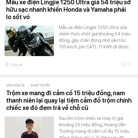
Mẫu xe điện Lingjie 1250 Ultra giá 54 triệu sở
hữu sạc nhanh khiến Honda và Yamaha phải
lo sốt vó
Mẫu xe điện Lingjie 1250 Ultra vừa
chính thức chốt giá khoảng 54 triệu
đồng, gây chấn động nhờ vận tốc
135 km/h, pin CATL 11 kWh đi được…
0
Chia sẻ
VĂN HÓA XE
-
9 GIỜ TRƯỚC
Trộm xe mang đi cầm cố 15 triệu đồng, nam
thanh niên lại quay lại tiệm cầm đồ trộm chính
chiếc xe đó đem trả về chỗ cũ
Sau khi trộm chiếc xe máy trị giá
khoảng 23 triệu đồng, Hoàng Văn
Trường mang đi cầm cố lấy 15 triệu
đồng. Đáng chú ý, Trường sau đó…