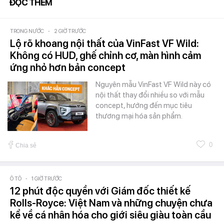
ĐỌC THÊM
TRONG NƯỚC
-
2 GIỜ TRƯỚC
Lộ rõ khoang nội thất của VinFast VF Wild:
Không có HUD, ghế chỉnh cơ, màn hình cảm
ứng nhỏ hơn bản concept
Nguyên mẫu VinFast VF Wild này có
nội thất thay đổi nhiều so với mẫu
concept, hướng đến mục tiêu
thương mại hóa sản phẩm.
0
Chia sẻ
Ô TÔ
-
1 GIỜ TRƯỚC
12 phút độc quyền với Giám đốc thiết kế
Rolls-Royce: Việt Nam và những chuyện chưa
kể về cá nhân hóa cho giới siêu giàu toàn cầu