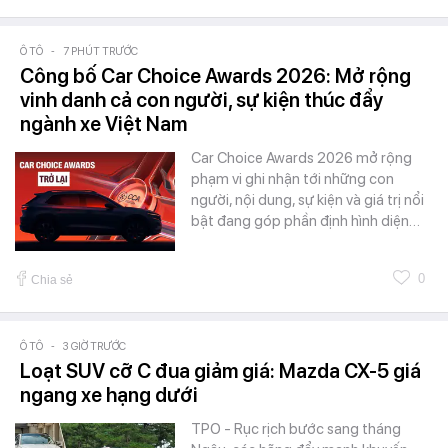
Ô TÔ
-
7 PHÚT TRƯỚC
Công bố Car Choice Awards 2026: Mở rộng
vinh danh cả con người, sự kiện thúc đẩy
ngành xe Việt Nam
Car Choice Awards 2026 mở rộng
phạm vi ghi nhận tới những con
người, nội dung, sự kiện và giá trị nổi
bật đang góp phần định hình diện…
0
Chia sẻ
Ô TÔ
-
3 GIỜ TRƯỚC
Loạt SUV cỡ C đua giảm giá: Mazda CX-5 giá
ngang xe hạng dưới
TPO - Rục rịch bước sang tháng