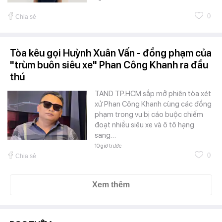
0
Chia sẻ
Tòa kêu gọi Huỳnh Xuân Vấn - đồng phạm của
"trùm buôn siêu xe" Phan Công Khanh ra đầu
thú
TAND TP.HCM sắp mở phiên tòa xét
xử Phan Công Khanh cùng các đồng
phạm trong vụ bị cáo buộc chiếm
đoạt nhiều siêu xe và ô tô hạng
sang…
10 giờ trước
0
Chia sẻ
Xem thêm