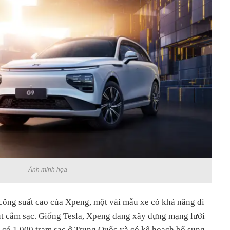
Ảnh minh họa
 công suất cao của Xpeng, một vài mẫu xe có khả năng đi
t cắm sạc. Giống Tesla, Xpeng đang xây dựng mạng lưới
ọ có 1.000 trạm sạc ở Trung Quốc và có kế hoạch bổ sung