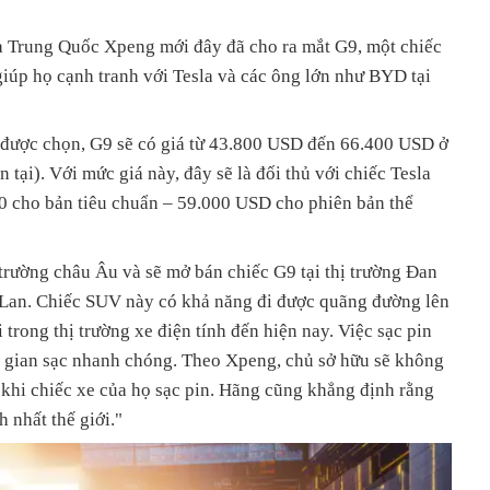
a Trung Quốc Xpeng mới đây đã cho ra mắt G9, một chiếc
iúp họ cạnh tranh với Tesla và các ông lớn như BYD tại
 được chọn, G9 sẽ có giá từ 43.800 USD đến 66.400 USD ở
n tại). Với mức giá này, đây sẽ là đối thủ với chiếc Tesla
0 cho bản tiêu chuẩn – 59.000 USD cho phiên bản thể
rường châu Âu và sẽ mở bán chiếc G9 tại thị trường Đan
Lan. Chiếc SUV này có khả năng đi được quãng đường lên
trong thị trường xe điện tính đến hiện nay. Việc sạc pin
ời gian sạc nhanh chóng. Theo Xpeng, chủ sở hữu sẽ không
 khi chiếc xe của họ sạc pin. Hãng cũng khẳng định rằng
h nhất thế giới."