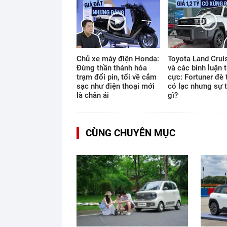
Chủ xe máy điện Honda:
Toyota Land Cruis
Đừng thần thánh hóa
và các bình luận t
trạm đổi pin, tối về cắm
cực: Fortuner đè 
sạc như điện thoại mới
có lạc nhưng sự t
là chân ái
gì?
CÙNG CHUYÊN MỤC