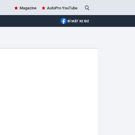
Magazine
AutoPro YouTube
BÍ MẬT XE BIZ