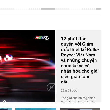
12 phút độc
quyền với Giám
đốc thiết kế Rolls-
Royce: Việt Nam
và những chuyện
chưa kể về cá
nhân hóa cho giới
siêu giàu toàn
cầu
22 giờ trước
Thế giới của những chiếc
Rolls-Royce triệu đô luôn
HD
Auto
phủ một lớp màn bí ẩn khiến