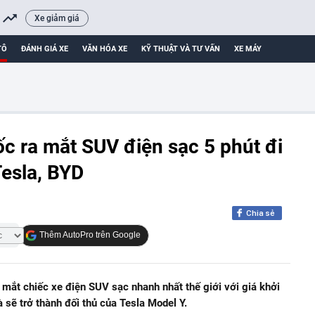
Xe giảm giá
TÔ
ĐÁNH GIÁ XE
VĂN HÓA XE
KỸ THUẬT VÀ TƯ VẤN
XE MÁY
c ra mắt SUV điện sạc 5 phút đi
esla, BYD
Chia sẻ
Thêm AutoPro trên Google
mắt chiếc xe điện SUV sạc nhanh nhất thế giới với giá khởi
sẽ trở thành đối thủ của Tesla Model Y.