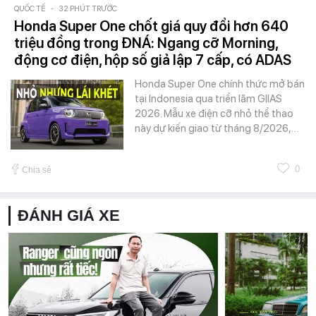
QUỐC TẾ
-
32 PHÚT TRƯỚC
Honda Super One chốt giá quy đổi hơn 640
triệu đồng trong ĐNÁ: Ngang cỡ Morning,
động cơ điện, hộp số giả lập 7 cấp, có ADAS
Honda Super One chính thức mở bán
tại Indonesia qua triển lãm GIIAS
2026. Mẫu xe điện cỡ nhỏ thể thao
này dự kiến giao từ tháng 8/2026,…
0
Chia sẻ
ĐÁNH GIÁ XE