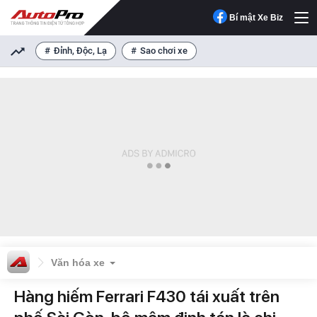
Bí mật Xe Biz
Đỉnh, Độc, Lạ
Sao chơi xe
Văn hóa xe
Hàng hiếm Ferrari F430 tái xuất trên