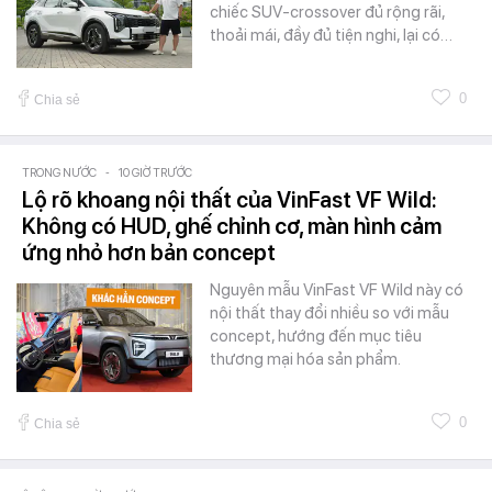
chiếc SUV-crossover đủ rộng rãi,
thoải mái, đầy đủ tiện nghi, lại có…
0
Chia sẻ
TRONG NƯỚC
-
10 GIỜ TRƯỚC
Lộ rõ khoang nội thất của VinFast VF Wild:
Không có HUD, ghế chỉnh cơ, màn hình cảm
ứng nhỏ hơn bản concept
Nguyên mẫu VinFast VF Wild này có
nội thất thay đổi nhiều so với mẫu
concept, hướng đến mục tiêu
thương mại hóa sản phẩm.
0
Chia sẻ