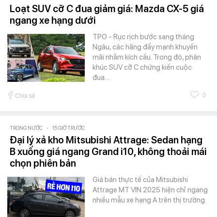
Loạt SUV cỡ C đua giảm giá: Mazda CX-5 giá
ngang xe hạng dưới
TPO - Rục rịch bước sang tháng
Ngâu, các hãng đẩy mạnh khuyến
mãi nhằm kích cầu. Trong đó, phân
khúc SUV cỡ C chứng kiến cuộc
đua…
0
Chia sẻ
TRONG NƯỚC
-
15 GIỜ TRƯỚC
Đại lý xả kho Mitsubishi Attrage: Sedan hạng
B xuống giá ngang Grand i10, không thoải mái
chọn phiên bản
Giá bán thực tế của Mitsubishi
Attrage MT VIN 2025 hiện chỉ ngang
nhiều mẫu xe hạng A trên thị trường.