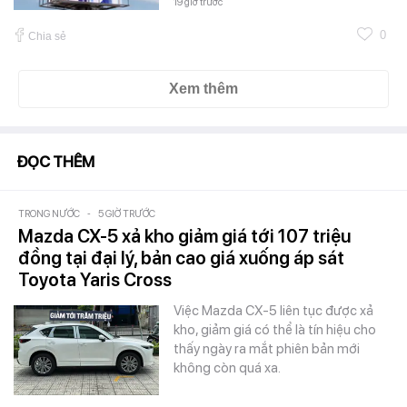
19 giờ trước
0
Chia sẻ
Xem thêm
ĐỌC THÊM
TRONG NƯỚC
-
5 GIỜ TRƯỚC
Mazda CX-5 xả kho giảm giá tới 107 triệu
đồng tại đại lý, bản cao giá xuống áp sát
Toyota Yaris Cross
Việc Mazda CX-5 liên tục được xả
kho, giảm giá có thể là tín hiệu cho
thấy ngày ra mắt phiên bản mới
không còn quá xa.