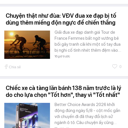
Chuyện thật như đùa: VĐV đua xe đạp bị tố
dùng thêm miếng độn ngực để chiến thắng
Giải đua xe đạp danh giá Tour de
France Femmes bất ngờ vướng bê
bối gây tranh cãi khi một số tay đua
bị nghi cố tình nhét thêm đệm vào…
16 giờ trước
0
Chia sẻ
Chiếc xe cà tàng lăn bánh 138 năm trước là lý
do cho lựa chọn "Tốt hơn", thay vì "Tốt nhất"
Better Choice Awards 2026 khởi
động đúng ngày 5/8 - cột mốc gắn
với chuyến đi đã thay đổi lịch sử
ngành ô tô. Câu chuyện ấy cũng…