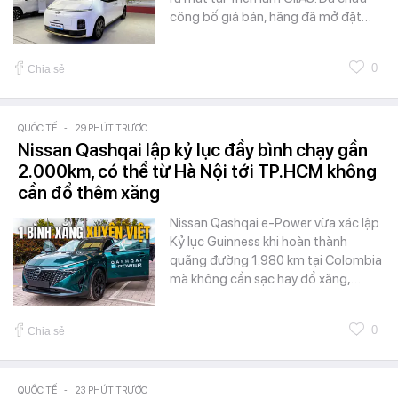
công bố giá bán, hãng đã mở đặt…
0
Chia sẻ
QUỐC TẾ
-
29 PHÚT TRƯỚC
Nissan Qashqai lập kỷ lục đầy bình chạy gần
2.000km, có thể từ Hà Nội tới TP.HCM không
cần đổ thêm xăng
Nissan Qashqai e-Power vừa xác lập
Kỷ lục Guinness khi hoàn thành
quãng đường 1.980 km tại Colombia
mà không cần sạc hay đổ xăng,…
0
Chia sẻ
QUỐC TẾ
-
23 PHÚT TRƯỚC