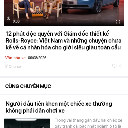
0:00
12 phút độc quyền với Giám đốc thiết kế
Rolls-Royce: Việt Nam và những chuyện chưa
kể về cá nhân hóa cho giới siêu giàu toàn cầu
Văn hóa xe
-06/08/2026
0
Chia sẻ
CÙNG CHUYÊN MỤC
Người đầu tiên khen một chiếc xe thường
không phải dân chơi xe
Trong vài tháng gần đây, hai chiếc xe
gây tranh cãi bậc nhất ngành ô tô là