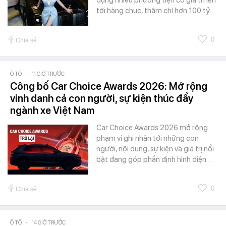
dụng nhiều phương tiện có giá trị lên
tới hàng chục, thậm chí hơn 100 tỷ…
0
Chia sẻ
Ô TÔ
-
11 GIỜ TRƯỚC
Công bố Car Choice Awards 2026: Mở rộng
vinh danh cả con người, sự kiện thúc đẩy
ngành xe Việt Nam
Car Choice Awards 2026 mở rộng
phạm vi ghi nhận tới những con
người, nội dung, sự kiện và giá trị nổi
bật đang góp phần định hình diện…
0
Chia sẻ
Ô TÔ
-
14 GIỜ TRƯỚC