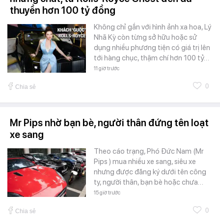
thuyền hơn 100 tỷ đồng
Không chỉ gắn với hình ảnh xa hoa, Lý
Nhã Kỳ còn từng sở hữu hoặc sử
dụng nhiều phương tiện có giá trị lên
tới hàng chục, thậm chí hơn 100 tỷ…
11 giờ trước
0
Chia sẻ
Mr Pips nhờ bạn bè, người thân đứng tên loạt
xe sang
Theo cáo trạng, Phó Đức Nam (Mr
Pips ) mua nhiều xe sang, siêu xe
nhưng được đăng ký dưới tên công
ty, người thân, bạn bè hoặc chưa…
15 giờ trước
0
Chia sẻ