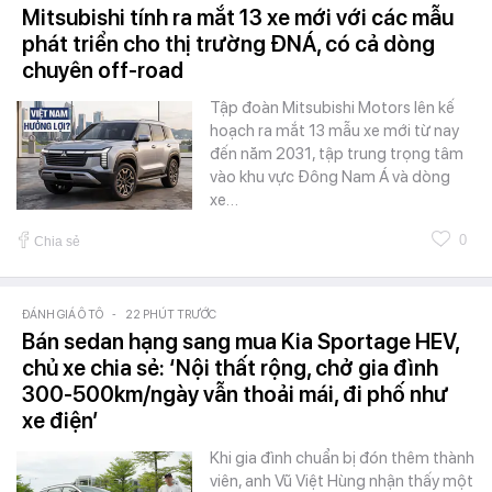
Mitsubishi tính ra mắt 13 xe mới với các mẫu
phát triển cho thị trường ĐNÁ, có cả dòng
chuyên off-road
Tập đoàn Mitsubishi Motors lên kế
hoạch ra mắt 13 mẫu xe mới từ nay
đến năm 2031, tập trung trọng tâm
vào khu vực Đông Nam Á và dòng
xe…
0
Chia sẻ
ĐÁNH GIÁ Ô TÔ
-
22 PHÚT TRƯỚC
Bán sedan hạng sang mua Kia Sportage HEV,
chủ xe chia sẻ: ‘Nội thất rộng, chở gia đình
300-500km/ngày vẫn thoải mái, đi phố như
xe điện’
Khi gia đình chuẩn bị đón thêm thành
viên, anh Vũ Việt Hùng nhận thấy một