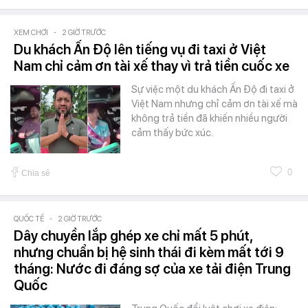
XEM CHƠI
-
2 GIỜ TRƯỚC
Du khách Ấn Độ lên tiếng vụ đi taxi ở Việt
Nam chỉ cảm ơn tài xế thay vì trả tiền cuốc xe
Sự việc một du khách Ấn Độ đi taxi ở
Việt Nam nhưng chỉ cảm ơn tài xế mà
không trả tiền đã khiến nhiều người
cảm thấy bức xúc.
0
Chia sẻ
QUỐC TẾ
-
2 GIỜ TRƯỚC
Dây chuyền lắp ghép xe chỉ mất 5 phút,
nhưng chuẩn bị hệ sinh thái đi kèm mất tới 9
tháng: Nước đi đáng sợ của xe tải điện Trung
Quốc