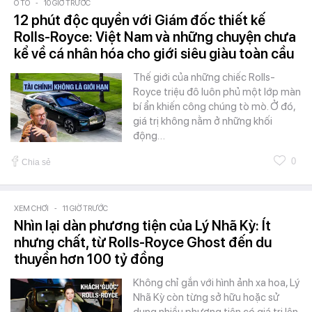
Ô TÔ
-
10 GIỜ TRƯỚC
12 phút độc quyền với Giám đốc thiết kế
Rolls-Royce: Việt Nam và những chuyện chưa
kể về cá nhân hóa cho giới siêu giàu toàn cầu
Thế giới của những chiếc Rolls-
Royce triệu đô luôn phủ một lớp màn
bí ẩn khiến công chúng tò mò. Ở đó,
giá trị không nằm ở những khối
động…
0
Chia sẻ
XEM CHƠI
-
11 GIỜ TRƯỚC
Nhìn lại dàn phương tiện của Lý Nhã Kỳ: Ít
nhưng chất, từ Rolls-Royce Ghost đến du
thuyền hơn 100 tỷ đồng
Không chỉ gắn với hình ảnh xa hoa, Lý
Nhã Kỳ còn từng sở hữu hoặc sử