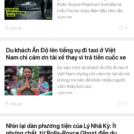
Rolls-Royce Phantom Scintilla và
mẫu Ferrari chạy điện đầu tiên, lần…
4 giờ trước
0
Chia sẻ
Du khách Ấn Độ lên tiếng vụ đi taxi ở Việt
Nam chỉ cảm ơn tài xế thay vì trả tiền cuốc xe
Sự việc một du khách Ấn Độ đi taxi ở
Việt Nam nhưng chỉ cảm ơn tài xế mà
không trả tiền đã khiến nhiều người
cảm thấy bức xúc.
2 giờ trước
0
Chia sẻ
Nhìn lại dàn phương tiện của Lý Nhã Kỳ: Ít
nhưng chất, từ Rolls-Royce Ghost đến du