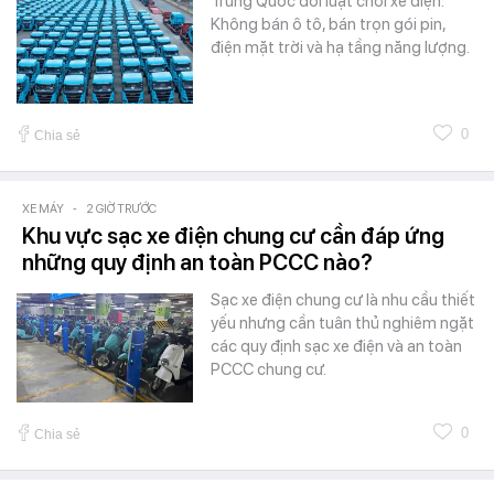
Trung Quốc đổi luật chơi xe điện:
Không bán ô tô, bán trọn gói pin,
điện mặt trời và hạ tầng năng lượng.
0
Chia sẻ
XE MÁY
-
2 GIỜ TRƯỚC
Khu vực sạc xe điện chung cư cần đáp ứng
những quy định an toàn PCCC nào?
Sạc xe điện chung cư là nhu cầu thiết
yếu nhưng cần tuân thủ nghiêm ngặt
các quy định sạc xe điện và an toàn
PCCC chung cư.
0
Chia sẻ