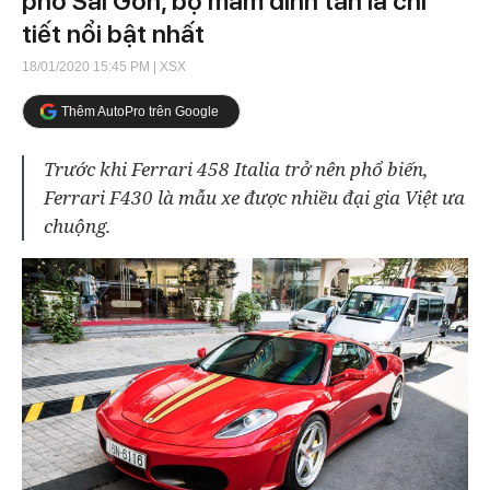
phố Sài Gòn, bộ mâm đinh tán là chi
tiết nổi bật nhất
18/01/2020 15:45 PM
| XSX
Thêm AutoPro trên Google
Trước khi Ferrari 458 Italia trở nên phổ biến,
Ferrari F430 là mẫu xe được nhiều đại gia Việt ưa
chuộng.