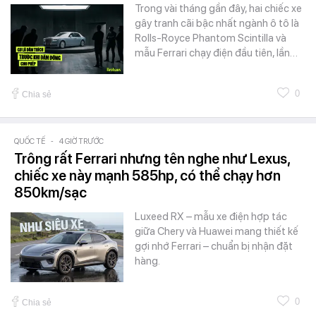
Trong vài tháng gần đây, hai chiếc xe
gây tranh cãi bậc nhất ngành ô tô là
Rolls-Royce Phantom Scintilla và
mẫu Ferrari chạy điện đầu tiên, lần…
0
Chia sẻ
QUỐC TẾ
-
4 GIỜ TRƯỚC
Trông rất Ferrari nhưng tên nghe như Lexus,
chiếc xe này mạnh 585hp, có thể chạy hơn
850km/sạc
Luxeed RX – mẫu xe điện hợp tác
giữa Chery và Huawei mang thiết kế
gợi nhớ Ferrari – chuẩn bị nhận đặt
hàng.
0
Chia sẻ