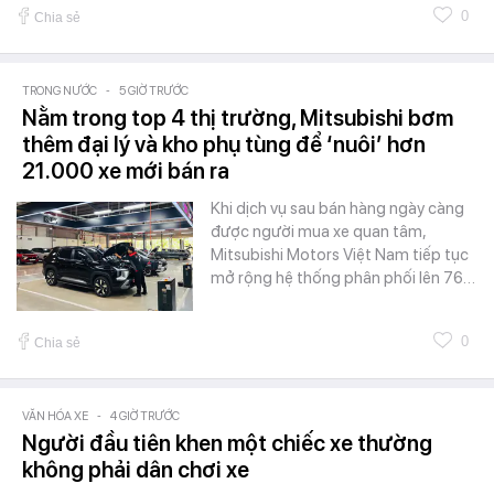
0
Chia sẻ
TRONG NƯỚC
-
5 GIỜ TRƯỚC
Nằm trong top 4 thị trường, Mitsubishi bơm
thêm đại lý và kho phụ tùng để ‘nuôi’ hơn
21.000 xe mới bán ra
Khi dịch vụ sau bán hàng ngày càng
được người mua xe quan tâm,
Mitsubishi Motors Việt Nam tiếp tục
mở rộng hệ thống phân phối lên 76…
0
Chia sẻ
VĂN HÓA XE
-
4 GIỜ TRƯỚC
Người đầu tiên khen một chiếc xe thường
không phải dân chơi xe