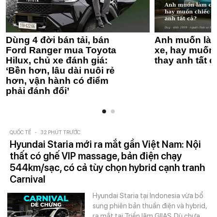
Dùng 4 đời bán tải, bán
Anh muốn làm
Ford Ranger mua Toyota
xe, hay muốn 
Hilux, chủ xe đánh giá:
thay anh tất c
‘Bền hơn, lâu dài nuôi rẻ
hơn, vận hành có điểm
phải đánh đổi’
QUỐC TẾ
-
32 PHÚT TRƯỚC
Hyundai Staria mới ra mắt gần Việt Nam: Nội
thất có ghế VIP massage, bản điện chạy
544km/sạc, có cả tùy chọn hybrid cạnh tranh
Carnival
Hyundai Staria tại Indonesia vừa bổ
sung phiên bản thuần điện và hybrid,
ra mắt tại Triển lãm GIIAS. Dù chưa