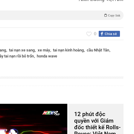
Copy link
0
Chia sẻ
sang
tai nạn xe sang
xe máy
tai nạn kinh hoàng
cầu Nhật Tân
ây tai nạn rồi bỏ trốn
honda wave
12 phút độc
quyền với Giám
đốc thiết kế Rolls-
Royce: Việt Nam