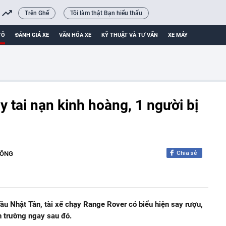
Trên Ghế
Tôi làm thật Bạn hiểu thấu
TÔ
ĐÁNH GIÁ XE
VĂN HÓA XE
KỸ THUẬT VÀ TƯ VẤN
XE MÁY
 tai nạn kinh hoàng, 1 người bị
Chia sẻ
HÔNG
cầu Nhật Tân, tài xế chạy Range Rover có biểu hiện say rượu,
n trường ngay sau đó.