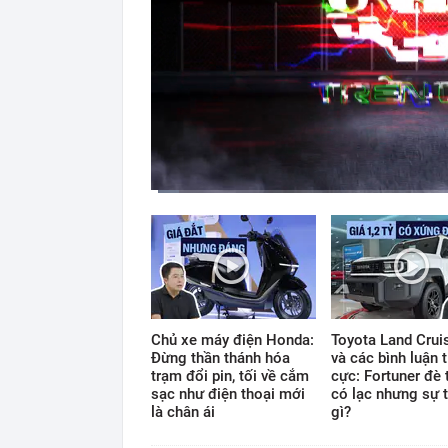
Current
Duration
Time
0:11
/
12:33
Chủ xe máy điện Honda:
Toyota Land Cruis
Đừng thần thánh hóa
và các bình luận t
trạm đổi pin, tối về cắm
cực: Fortuner đè 
sạc như điện thoại mới
có lạc nhưng sự t
là chân ái
gì?