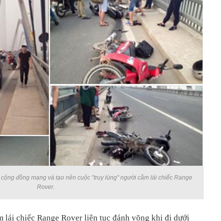
 cộng đồng mạng và tạo nên cuộc "truy lùng" người cầm lái chiếc Range
Rover.
 lái chiếc Range Rover liên tục đánh võng khi đi dưới