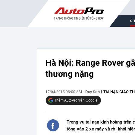
Ô 
Hà Nội: Range Rover gây
thương nặng
17/04/2016 06:00 AM
- Duy Sơn
TAI NẠN GIAO T
Thêm AutoPro trên Google
Trong vụ tai nạn kinh hoàng trên 
tông vào 2 xe máy và rời khỏi hiệ