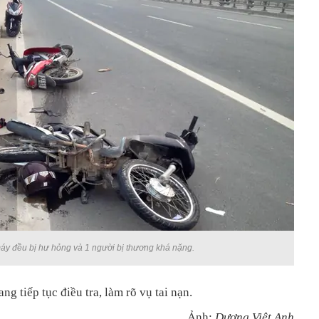
áy đều bị hư hỏng và 1 người bị thương khá nặng.
g tiếp tục điều tra, làm rõ vụ tai nạn.
Ảnh:
Dương Việt Anh