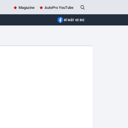
Magazine
AutoPro YouTube
BÍ MẬT XE BIZ