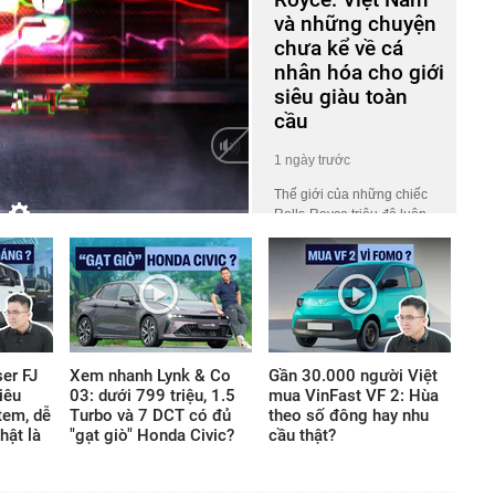
và những chuyện
chưa kể về cá
nhân hóa cho giới
siêu giàu toàn
cầu
1 ngày trước
Thế giới của những chiếc
Rolls-Royce triệu đô luôn
HD
Auto
phủ một lớp màn bí ẩn khiến
công chúng tò mò. Ở đó, giá
trị không nằm ở những khối
động cơ gầm rú hay logo
lấp lánh, mà ẩn giấu trong
những tiêu chuẩn chế tác
khắt khe thách thức mọi giới
er FJ
Xem nhanh Lynk & Co
Gần 30.000 người Việt
hạn thông thường của thế
iêu
03: dưới 799 triệu, 1.5
mua VinFast VF 2: Hùa
giới vật chất.
tem, dễ
Turbo và 7 DCT có đủ
theo số đông hay nhu
hật là
"gạt giò" Honda Civic?
cầu thật?