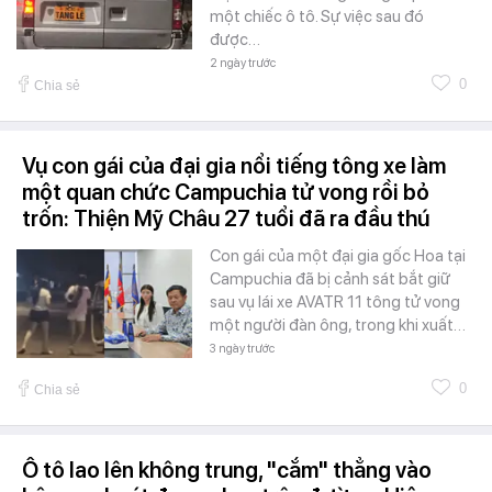
một chiếc ô tô. Sự việc sau đó
được…
2 ngày trước
0
Chia sẻ
Vụ con gái của đại gia nổi tiếng tông xe làm
một quan chức Campuchia tử vong rồi bỏ
trốn: Thiện Mỹ Châu 27 tuổi đã ra đầu thú
Con gái của một đại gia gốc Hoa tại
Campuchia đã bị cảnh sát bắt giữ
sau vụ lái xe AVATR 11 tông tử vong
một người đàn ông, trong khi xuất…
3 ngày trước
0
Chia sẻ
Ô tô lao lên không trung, "cắm" thẳng vào