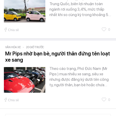
Trung Quốc, biên lợi nhuận toàn
ngành rơi xuống 3,4%, mức thấp
nhất khi so cùng kỳ trong khoảng 5…
0
Chia sẻ
VĂN HÓA XE
-
20 GIỜ TRƯỚC
Mr Pips nhờ bạn bè, người thân đứng tên loạt
xe sang
Theo cáo trạng, Phó Đức Nam (Mr
Pips ) mua nhiều xe sang, siêu xe
nhưng được đăng ký dưới tên công
ty, người thân, bạn bè hoặc chưa…
0
Chia sẻ