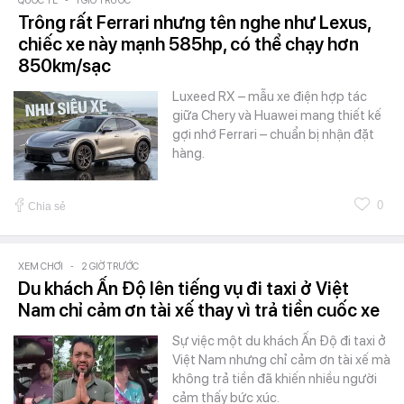
QUỐC TẾ
1 GIỜ TRƯỚC
Trông rất Ferrari nhưng tên nghe như Lexus,
chiếc xe này mạnh 585hp, có thể chạy hơn
850km/sạc
Luxeed RX – mẫu xe điện hợp tác
giữa Chery và Huawei mang thiết kế
gợi nhớ Ferrari – chuẩn bị nhận đặt
hàng.
0
Chia sẻ
XEM CHƠI
-
2 GIỜ TRƯỚC
Du khách Ấn Độ lên tiếng vụ đi taxi ở Việt
Nam chỉ cảm ơn tài xế thay vì trả tiền cuốc xe
Sự việc một du khách Ấn Độ đi taxi ở
Việt Nam nhưng chỉ cảm ơn tài xế mà
không trả tiền đã khiến nhiều người
cảm thấy bức xúc.