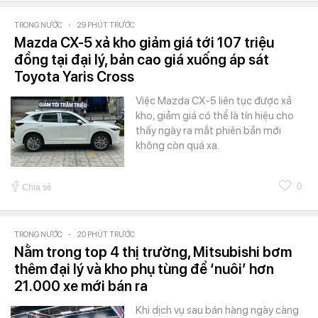
TRONG NƯỚC
-
29 PHÚT TRƯỚC
Mazda CX-5 xả kho giảm giá tới 107 triệu
đồng tại đại lý, bản cao giá xuống áp sát
Toyota Yaris Cross
Việc Mazda CX-5 liên tục được xả
kho, giảm giá có thể là tín hiệu cho
thấy ngày ra mắt phiên bản mới
không còn quá xa.
0
Chia sẻ
TRONG NƯỚC
-
20 PHÚT TRƯỚC
Nằm trong top 4 thị trường, Mitsubishi bơm
thêm đại lý và kho phụ tùng để ‘nuôi’ hơn
21.000 xe mới bán ra
Khi dịch vụ sau bán hàng ngày càng