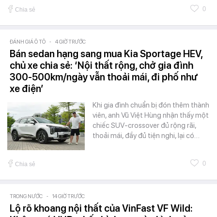
0
Chia sẻ
ĐÁNH GIÁ Ô TÔ
-
4 GIỜ TRƯỚC
Bán sedan hạng sang mua Kia Sportage HEV,
chủ xe chia sẻ: ‘Nội thất rộng, chở gia đình
300-500km/ngày vẫn thoải mái, đi phố như
xe điện’
Khi gia đình chuẩn bị đón thêm thành
viên, anh Vũ Việt Hùng nhận thấy một
chiếc SUV-crossover đủ rộng rãi,
thoải mái, đầy đủ tiện nghi, lại có…
0
Chia sẻ
TRONG NƯỚC
-
14 GIỜ TRƯỚC
Lộ rõ khoang nội thất của VinFast VF Wild: