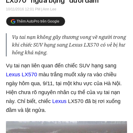
LX570 "ngửa bụng" dưới đầm
10/11/2016 12:01 PM
| Ann Lee
Thêm AutoPro trên Google
Vụ tai nạn không gây thương vong về người trong
khi chiếc SUV hạng sang Lexus LX570 có vẻ bị hư
hỏng khá nặng.
Vụ tai nạn liên quan đến chiếc SUV hạng sang
Lexus LX570
màu trắng muốt xảy ra vào chiều
ngày hôm qua, 9/11, tại một khu vực của Hà Nội.
Hiện chưa rõ nguyên nhân cụ thể của vụ tai nạn
này. Chỉ biết, chiếc
Lexus
LX570 đã bị rơi xuống
đầm và lật ngửa.