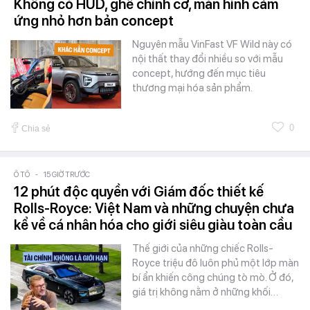
Không có HUD, ghế chỉnh cơ, màn hình cảm
ứng nhỏ hơn bản concept
Nguyên mẫu VinFast VF Wild này có
nội thất thay đổi nhiều so với mẫu
concept, hướng đến mục tiêu
thương mại hóa sản phẩm.
0
Chia sẻ
Ô TÔ
-
15 GIỜ TRƯỚC
12 phút độc quyền với Giám đốc thiết kế
Rolls-Royce: Việt Nam và những chuyện chưa
kể về cá nhân hóa cho giới siêu giàu toàn cầu
Thế giới của những chiếc Rolls-
Royce triệu đô luôn phủ một lớp màn
bí ẩn khiến công chúng tò mò. Ở đó,
giá trị không nằm ở những khối…