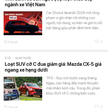
ngành xe Việt Nam
Car Choice Awards 2026 mở rộng
phạm vi ghi nhận tới những con
người, nội dung, sự kiện và giá trị nổi
bật đang góp phần định hình diện…
0
Chia sẻ
Ô TÔ
-
19 GIỜ TRƯỚC
Loạt SUV cỡ C đua giảm giá: Mazda CX-5 giá
ngang xe hạng dưới
TPO - Rục rịch bước sang tháng
Ngâu, các hãng đẩy mạnh khuyến
mãi nhằm kích cầu. Trong đó, phân
khúc SUV cỡ C chứng kiến cuộc…
0
Chia sẻ