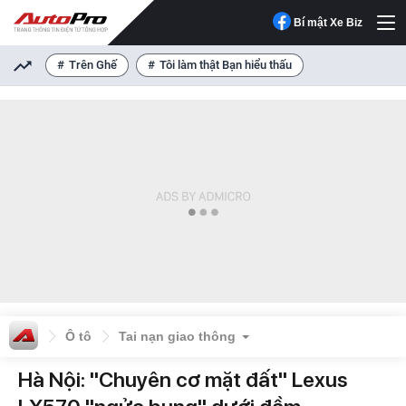
Bí mật Xe Biz
Trên Ghế
Tôi làm thật Bạn hiểu thấu
Ô tô
Tai nạn giao thông
Hà Nội: "Chuyên cơ mặt đất" Lexus