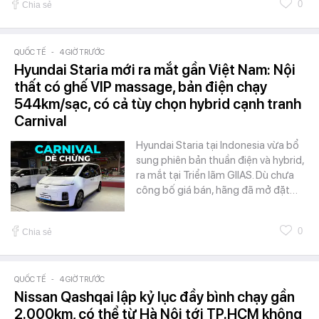
0
Chia sẻ
QUỐC TẾ
-
4 GIỜ TRƯỚC
Hyundai Staria mới ra mắt gần Việt Nam: Nội
thất có ghế VIP massage, bản điện chạy
544km/sạc, có cả tùy chọn hybrid cạnh tranh
Carnival
Hyundai Staria tại Indonesia vừa bổ
sung phiên bản thuần điện và hybrid,
ra mắt tại Triển lãm GIIAS. Dù chưa
công bố giá bán, hãng đã mở đặt…
0
Chia sẻ
QUỐC TẾ
-
4 GIỜ TRƯỚC
Nissan Qashqai lập kỷ lục đầy bình chạy gần
2.000km, có thể từ Hà Nội tới TP.HCM không