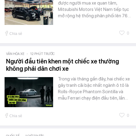
được người mua xe quan tâm,
Mitsubishi Motors Việt Nam tiếp tục
mở rộng hệ thống phân phối lên 76…
0
Chia sẻ
VĂN HÓA XE
-
12 PHÚT TRƯỚC
Người đầu tiên khen một chiếc xe thường
không phải dân chơi xe
Trong vài tháng gần đây, hai chiếc xe
gây tranh cãi bậc nhất ngành ô tô là
Rolls-Royce Phantom Scintilla và
mẫu Ferrari chạy điện đầu tiên, lần…
0
Chia sẻ
-