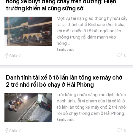
hông xe buýt đang chạy trên đường: Hiện
trường khiến ai cũng sững sờ
Một vụ tai nạn giao thông hy hữu xảy
ra tại thành phố Brisbane (Australia)
khi một chiếc ô tô bất ngờ lao lên
không trung rồi đâm mạnh vào
hông…
8 ngày trước
0
Chia sẻ
Danh tính tài xế ô tô lấn làn tông xe máy chở
2 trẻ nhỏ rồi bỏ chạy ở Hải Phòng
Lực lượng chức năng xác định được
danh tính, lỗi vi phạm của tài xế lái ô
tô lấn làn tông xe máy chở 2 trẻ nhỏ
rồi bỏ chạy trong đêm ở Hải Phòng.
8 ngày trước
0
Chia sẻ