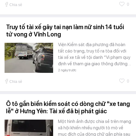
0
Chia sẻ
Truy tố tài xế gây tai nạn làm nữ sinh 14 tuổi
tử vong ở Vĩnh Long
Viện Kiểm sát địa phương đã hoàn
tất cáo trạng, truy tố ra tòa đối với
tài xế xe tải về tội danh “Vi phạm quy
định về tham gia giao thông đường…
2 ngày trước
0
Chia sẻ
Ô tô gắn biển kiểm soát có dòng chữ "xe tang
lễ" ở Hưng Yên: Tài xế đã bị phát giác
Một hình ảnh được chia sẻ trên mạng
xã hội khiến nhiều người tò mò về
mục đích của dòng chữ gắn phía sau