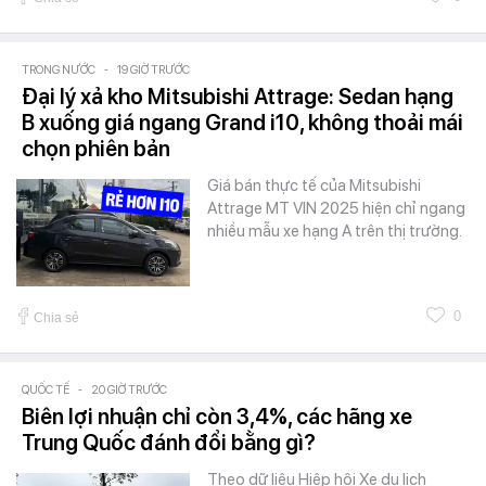
TRONG NƯỚC
-
19 GIỜ TRƯỚC
Đại lý xả kho Mitsubishi Attrage: Sedan hạng
B xuống giá ngang Grand i10, không thoải mái
chọn phiên bản
Giá bán thực tế của Mitsubishi
Attrage MT VIN 2025 hiện chỉ ngang
nhiều mẫu xe hạng A trên thị trường.
0
Chia sẻ
QUỐC TẾ
-
20 GIỜ TRƯỚC
Biên lợi nhuận chỉ còn 3,4%, các hãng xe
Trung Quốc đánh đổi bằng gì?
Theo dữ liệu Hiệp hội Xe du lịch