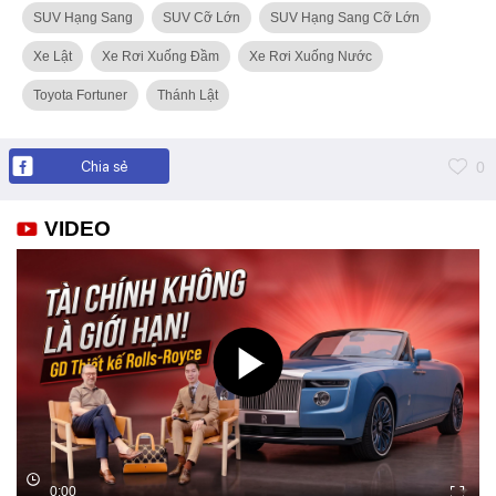
SUV Hạng Sang
SUV Cỡ Lớn
SUV Hạng Sang Cỡ Lớn
Xe Lật
Xe Rơi Xuống Đầm
Xe Rơi Xuống Nước
Toyota Fortuner
Thánh Lật
Chia sẻ
0
VIDEO
0:00