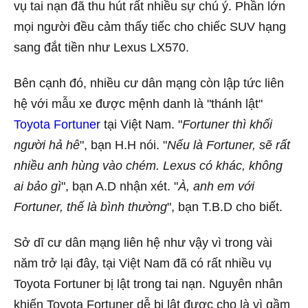
vụ tai nạn đã thu hút rất nhiều sự chú ý. Phần lớn
mọi người đều cảm thấy tiếc cho chiếc SUV hạng
sang đắt tiền như Lexus LX570.
Bên cạnh đó, nhiều cư dân mạng còn lập tức liên
hệ với mẫu xe được mệnh danh là "thánh lật"
Toyota Fortuner
tại Việt Nam. "
Fortuner thì khối
người hả hê
", bạn H.H nói. "
Nếu là Fortuner, sẽ rất
nhiều anh hùng vào chém. Lexus có khác, không
ai bảo gì
", bạn A.D nhận xét. "
À, anh em với
Fortuner, thế là bình thường
", bạn T.B.D cho biết.
Sở dĩ cư dân mạng liên hệ như vậy vì trong vài
năm trở lại đây, tại Việt Nam đã có rất nhiều vụ
Toyota Fortuner bị lật trong tai nạn. Nguyên nhân
khiến Toyota Fortuner dễ bị lật được cho là vì gầm