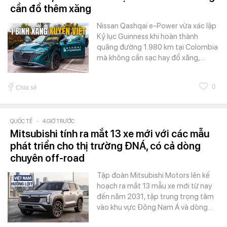
cần đổ thêm xăng
Nissan Qashqai e-Power vừa xác lập
Kỷ lục Guinness khi hoàn thành
quãng đường 1.980 km tại Colombia
mà không cần sạc hay đổ xăng,…
0
Chia sẻ
QUỐC TẾ
-
4 GIỜ TRƯỚC
Mitsubishi tính ra mắt 13 xe mới với các mẫu
phát triển cho thị trường ĐNÁ, có cả dòng
chuyên off-road
Tập đoàn Mitsubishi Motors lên kế
hoạch ra mắt 13 mẫu xe mới từ nay
đến năm 2031, tập trung trọng tâm
vào khu vực Đông Nam Á và dòng…