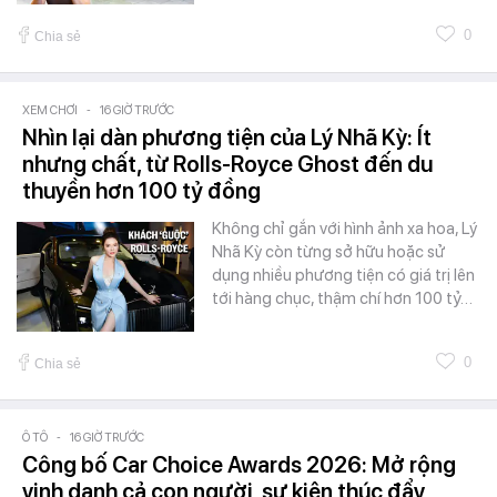
0
Chia sẻ
XEM CHƠI
-
16 GIỜ TRƯỚC
Nhìn lại dàn phương tiện của Lý Nhã Kỳ: Ít
nhưng chất, từ Rolls-Royce Ghost đến du
thuyền hơn 100 tỷ đồng
Không chỉ gắn với hình ảnh xa hoa, Lý
Nhã Kỳ còn từng sở hữu hoặc sử
dụng nhiều phương tiện có giá trị lên
tới hàng chục, thậm chí hơn 100 tỷ…
0
Chia sẻ
Ô TÔ
-
16 GIỜ TRƯỚC
Công bố Car Choice Awards 2026: Mở rộng
vinh danh cả con người, sự kiện thúc đẩy