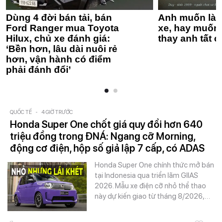
Dùng 4 đời bán tải, bán
Anh muốn làm
Ford Ranger mua Toyota
xe, hay muốn 
Hilux, chủ xe đánh giá:
thay anh tất c
‘Bền hơn, lâu dài nuôi rẻ
hơn, vận hành có điểm
phải đánh đổi’
QUỐC TẾ
-
4 GIỜ TRƯỚC
Honda Super One chốt giá quy đổi hơn 640
triệu đồng trong ĐNÁ: Ngang cỡ Morning,
động cơ điện, hộp số giả lập 7 cấp, có ADAS
Honda Super One chính thức mở bán
tại Indonesia qua triển lãm GIIAS
2026. Mẫu xe điện cỡ nhỏ thể thao
này dự kiến giao từ tháng 8/2026,…