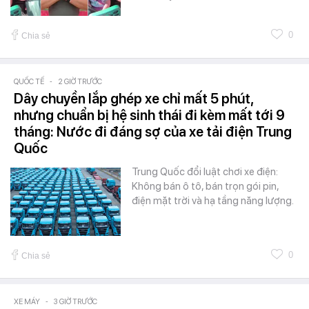
0
Chia sẻ
QUỐC TẾ
-
2 GIỜ TRƯỚC
Dây chuyền lắp ghép xe chỉ mất 5 phút,
nhưng chuẩn bị hệ sinh thái đi kèm mất tới 9
tháng: Nước đi đáng sợ của xe tải điện Trung
Quốc
Trung Quốc đổi luật chơi xe điện:
Không bán ô tô, bán trọn gói pin,
điện mặt trời và hạ tầng năng lượng.
0
Chia sẻ
XE MÁY
-
3 GIỜ TRƯỚC